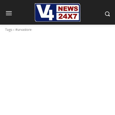
Tags
#urvastore