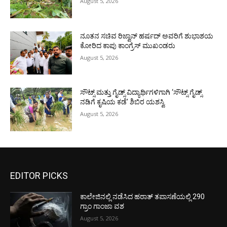
August 5, 2026
ನೂತನ ಸಚಿವ ರಿಜ್ವಾನ್ ಹರ್ಷದ್ ಅವರಿಗೆ ಶುಭಾಶಯ
ಕೋರಿದ ಕಾಪು ಕಾಂಗ್ರೆಸ್ ಮುಖಂಡರು
August 5, 2026
ಸೌಟ್ಸ್ ಮತ್ತು ಗೈಡ್ಸ್ ವಿದ್ಯಾರ್ಥಿಗಳಿಗಾಗಿ ‘ಸೌಟ್ಸ್ ಗೈಡ್ಸ್
ನಡಿಗೆ ಕೃಷಿಯ ಕಡೆ’ ಶಿಬಿರ ಯಶಸ್ವಿ
August 5, 2026
EDITOR PICKS
ಕಾಲೇಜಿನಲ್ಲಿ ನಡೆಸಿದ ಹಠಾತ್ ತಪಾಸಣೆಯಲ್ಲಿ 290
ಗ್ರಾಂ ಗಾಂಜಾ ವಶ
August 5, 2026