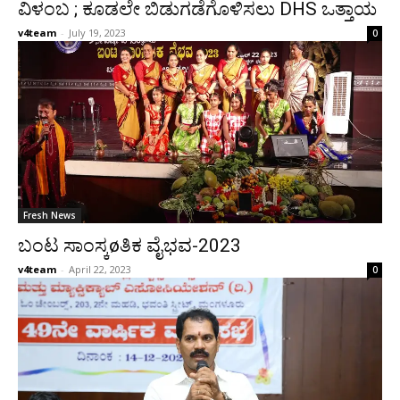
ವಿಳಂಬ ; ಕೂಡಲೇ ಬಿಡುಗಡೆಗೊಳಿಸಲು DHS ಒತ್ತಾಯ
v4team
-
July 19, 2023
0
Fresh News
ಬಂಟ ಸಾಂಸ್ಕøತಿಕ ವೈಭವ-2023
v4team
-
April 22, 2023
0