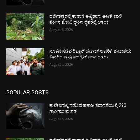
ದರ್ಬೆತಡ್ಕದಲ್ಲಿ ಕಾಡಾನೆ ಅಟ್ಟಹಾಸ: ಅಡಿಕೆ, ಬಾಳೆ,
ತೆಂಗಿನ ತೋಟ ಧ್ವಂಸ; ರೈತರಲ್ಲಿ ಆತಂಕ
August 5, 2026
ನೂತನ ಸಚಿವ ರಿಜ್ವಾನ್ ಹರ್ಷದ್ ಅವರಿಗೆ ಶುಭಾಶಯ
ಕೋರಿದ ಕಾಪು ಕಾಂಗ್ರೆಸ್ ಮುಖಂಡರು
August 5, 2026
POPULAR POSTS
ಕಾಲೇಜಿನಲ್ಲಿ ನಡೆಸಿದ ಹಠಾತ್ ತಪಾಸಣೆಯಲ್ಲಿ 290
ಗ್ರಾಂ ಗಾಂಜಾ ವಶ
August 5, 2026