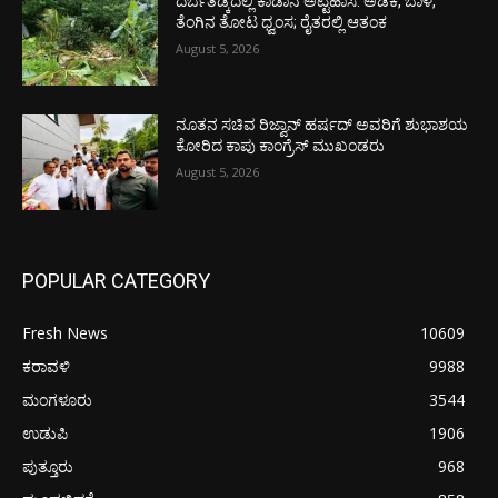
ದರ್ಬೆತಡ್ಕದಲ್ಲಿ ಕಾಡಾನೆ ಅಟ್ಟಹಾಸ: ಅಡಿಕೆ, ಬಾಳೆ,
ತೆಂಗಿನ ತೋಟ ಧ್ವಂಸ; ರೈತರಲ್ಲಿ ಆತಂಕ
August 5, 2026
ನೂತನ ಸಚಿವ ರಿಜ್ವಾನ್ ಹರ್ಷದ್ ಅವರಿಗೆ ಶುಭಾಶಯ
ಕೋರಿದ ಕಾಪು ಕಾಂಗ್ರೆಸ್ ಮುಖಂಡರು
August 5, 2026
POPULAR CATEGORY
Fresh News
10609
ಕರಾವಳಿ
9988
ಮಂಗಳೂರು
3544
ಉಡುಪಿ
1906
ಪುತ್ತೂರು
968