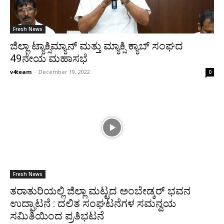
Fresh News
ಜಿಲ್ಲಾ ಟ್ಯಾಕ್ಸಿಮ್ಯಾನ್ ಮತ್ತು ಮ್ಯಾಕ್ಸಿ ಕ್ಯಾಬ್ ಸಂಘದ
49ನೇಯ ಮಹಾಸಭೆ
v4team
-
December 19, 2022
0
Fresh News
ತರಾತುರಿಯಲ್ಲಿ ಜಿಲ್ಲಾ ಮಟ್ಟದ ಅಂಬೇಡ್ಕರ್ ಭವನ
ಉದ್ಘಾಟನೆ : ದಲಿತ ಸಂಘಟನೆಗಳ ಸಮನ್ವಯ
ಸಮಿತಿಯಿಂದ ಪ್ರತಿಭಟನೆ