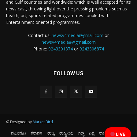
and Gulf countries and worldwide; which is well accepted for its
news cast, throwing light over the pressing problems such as
health, art, sports related programmes coupled with
Entertainment oriented programmes.
Contact us:
newsv4media@gmail.com
or
newsv4media8@gmail.com
Phone:
9243301874
or
9243306874
FOLLOW US
© Designed by
Market Bird
ಮುಖಪುಟ
ಕರಾವಳಿ
ರಾಜ್ಯ
ರಾಷ್ಟ್ರೀಯ
ಗಲ್ಫ್
ವಿಶ್ವ
ರಾಜಕೀಯ
ಕ್ರೀಡೆ
LIVE