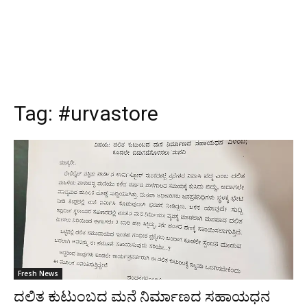
Tag:
#urvastore
Fresh News
ದಲಿತ ಕುಟುಂಬದ ಮನೆ ನಿರ್ಮಾಣದ ಸಹಾಯಧನ