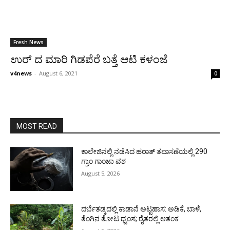
Fresh News
ಉರ್ ದ ಮಾರಿ ಗಿಡಪೆರೆ ಬತ್ತೆ ಆಟಿ ಕಳಂಜೆ
v4news
-
August 6, 2021
0
MOST READ
ಕಾಲೇಜಿನಲ್ಲಿ ನಡೆಸಿದ ಹಠಾತ್ ತಪಾಸಣೆಯಲ್ಲಿ 290
ಗ್ರಾಂ ಗಾಂಜಾ ವಶ
August 5, 2026
ದರ್ಬೆತಡ್ಕದಲ್ಲಿ ಕಾಡಾನೆ ಅಟ್ಟಹಾಸ: ಅಡಿಕೆ, ಬಾಳೆ,
ತೆಂಗಿನ ತೋಟ ಧ್ವಂಸ; ರೈತರಲ್ಲಿ ಆತಂಕ