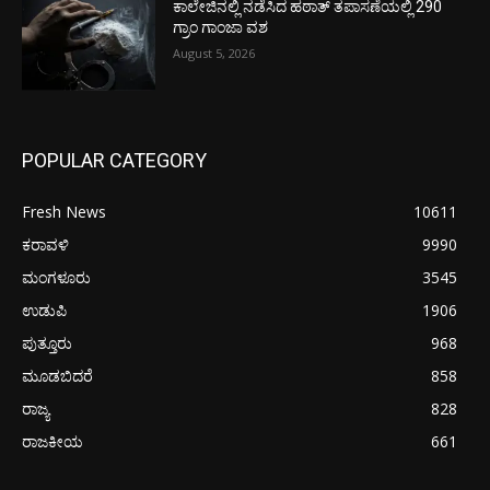
ಕಾಲೇಜಿನಲ್ಲಿ ನಡೆಸಿದ ಹಠಾತ್ ತಪಾಸಣೆಯಲ್ಲಿ 290
ಗ್ರಾಂ ಗಾಂಜಾ ವಶ
August 5, 2026
POPULAR CATEGORY
Fresh News
10611
ಕರಾವಳಿ
9990
ಮಂಗಳೂರು
3545
ಉಡುಪಿ
1906
ಪುತ್ತೂರು
968
ಮೂಡಬಿದರೆ
858
ರಾಜ್ಯ
828
ರಾಜಕೀಯ
661