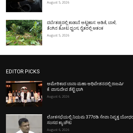
August 5, 2026
ದರ್ಬೆತಡ್ಕದಲ್ಲಿ ಕಾಡಾನೆ ಅಟ್ಟಹಾಸ: ಅಡಿಕೆ, ಬಾಳೆ,
ತೆಂಗಿನ ತೋಟ ಧ್ವಂಸ; ರೈತರಲ್ಲಿ ಆತಂಕ
August 5, 2026
EDITOR PICKS
ಅಮೇರಿಕಾದ ಬಾನಾ ಮಹಾ ಅಧಿವೇಶನದಲ್ಲಿ ರಾಜರ್ಷಿ
ಕೆ. ವಾಸುದೇವ ಶೆಟ್ಟಿ ಭಾಗಿ
August 6, 2026
ಲೋಕಸಭೆಯಲ್ಲಿ ನಿಯಮ 377ರಡಿ ಸೇವಾ ನಿವೃತ್ತ ಯೋಧರ ಪ
ಸಂಸದ ಕ್ಯಾ.ಚೌಟ
August 6, 2026