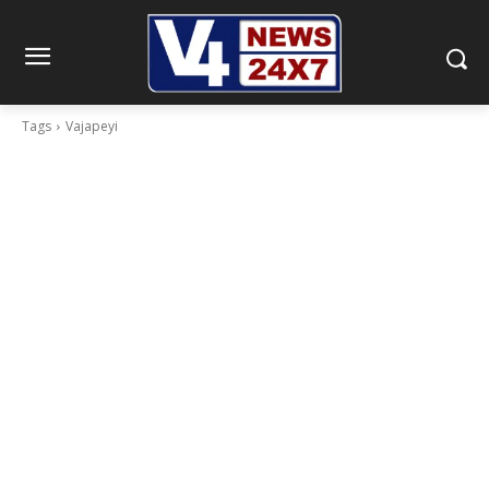
Tags
Vajapeyi