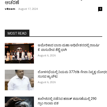
ಆಚರಣೆ
v4team
-
August 17, 2024
0
MOST READ
ಅಮೇರಿಕಾದ ಬಾನಾ ಮಹಾ ಅಧಿವೇಶನದಲ್ಲಿ ರಾಜರ್ಷಿ
ಕೆ. ವಾಸುದೇವ ಶೆಟ್ಟಿ ಭಾಗಿ
August 6, 2026
ಲೋಕಸಭೆಯಲ್ಲಿ ನಿಯಮ 377ರಡಿ ಸೇವಾ ನಿವೃತ್ತ ಯೋಧರ ಪ
ಸಂಸದ ಕ್ಯಾ.ಚೌಟ
August 6, 2026
ಕಾಲೇಜಿನಲ್ಲಿ ನಡೆಸಿದ ಹಠಾತ್ ತಪಾಸಣೆಯಲ್ಲಿ 290
ಗ್ರಾಂ ಗಾಂಜಾ ವಶ