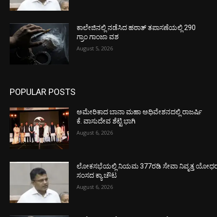
ಕಾಲೇಜಿನಲ್ಲಿ ನಡೆಸಿದ ಹಠಾತ್ ತಪಾಸಣೆಯಲ್ಲಿ 290
ಗ್ರಾಂ ಗಾಂಜಾ ವಶ
August 5, 2026
POPULAR POSTS
ಅಮೇರಿಕಾದ ಬಾನಾ ಮಹಾ ಅಧಿವೇಶನದಲ್ಲಿ ರಾಜರ್ಷಿ
ಕೆ. ವಾಸುದೇವ ಶೆಟ್ಟಿ ಭಾಗಿ
August 6, 2026
ಲೋಕಸಭೆಯಲ್ಲಿ ನಿಯಮ 377ರಡಿ ಸೇವಾ ನಿವೃತ್ತ ಯೋಧರ ಪ
ಸಂಸದ ಕ್ಯಾ.ಚೌಟ
August 6, 2026