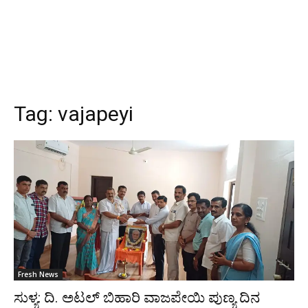
Tag:
vajapeyi
Fresh News
ಸುಳ್ಯ: ದಿ. ಅಟಲ್ ಬಿಹಾರಿ ವಾಜಪೇಯಿ ಪುಣ್ಯ ದಿನ