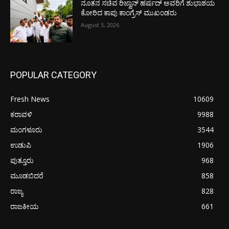
ನೂತನ ಸಚಿವ ರಿಜ್ವಾನ್ ಹರ್ಷದ್ ಅವರಿಗೆ ಶುಭಾಶಯ
ಕೋರಿದ ಕಾಪು ಕಾಂಗ್ರೆಸ್ ಮುಖಂಡರು
August 5, 2026
POPULAR CATEGORY
Fresh News
10609
ಕರಾವಳಿ
9988
ಮಂಗಳೂರು
3544
ಉಡುಪಿ
1906
ಪುತ್ತೂರು
968
ಮೂಡಬಿದರೆ
858
ರಾಜ್ಯ
828
ರಾಜಕೀಯ
661