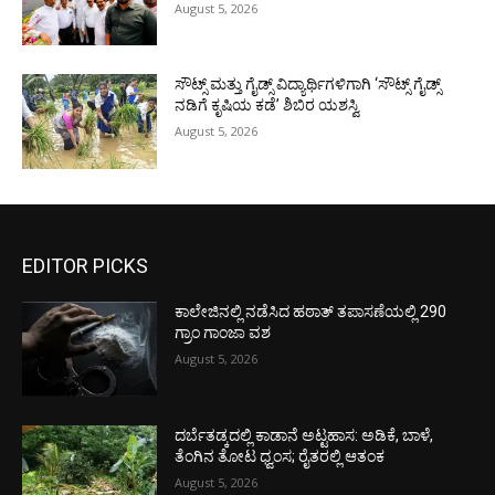
August 5, 2026
ಸೌಟ್ಸ್ ಮತ್ತು ಗೈಡ್ಸ್ ವಿದ್ಯಾರ್ಥಿಗಳಿಗಾಗಿ ‘ಸೌಟ್ಸ್ ಗೈಡ್ಸ್
ನಡಿಗೆ ಕೃಷಿಯ ಕಡೆ’ ಶಿಬಿರ ಯಶಸ್ವಿ
August 5, 2026
EDITOR PICKS
ಕಾಲೇಜಿನಲ್ಲಿ ನಡೆಸಿದ ಹಠಾತ್ ತಪಾಸಣೆಯಲ್ಲಿ 290
ಗ್ರಾಂ ಗಾಂಜಾ ವಶ
August 5, 2026
ದರ್ಬೆತಡ್ಕದಲ್ಲಿ ಕಾಡಾನೆ ಅಟ್ಟಹಾಸ: ಅಡಿಕೆ, ಬಾಳೆ,
ತೆಂಗಿನ ತೋಟ ಧ್ವಂಸ; ರೈತರಲ್ಲಿ ಆತಂಕ
August 5, 2026