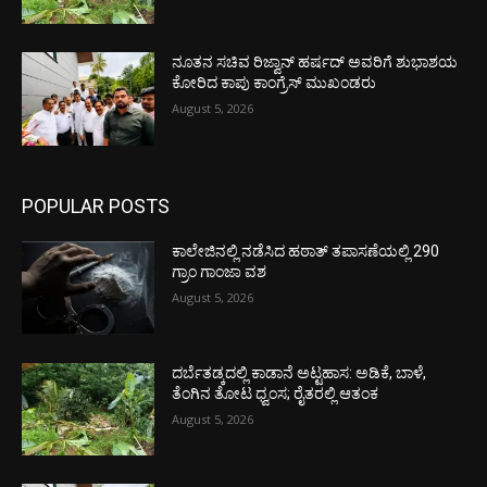
ನೂತನ ಸಚಿವ ರಿಜ್ವಾನ್ ಹರ್ಷದ್ ಅವರಿಗೆ ಶುಭಾಶಯ
ಕೋರಿದ ಕಾಪು ಕಾಂಗ್ರೆಸ್ ಮುಖಂಡರು
August 5, 2026
POPULAR POSTS
ಕಾಲೇಜಿನಲ್ಲಿ ನಡೆಸಿದ ಹಠಾತ್ ತಪಾಸಣೆಯಲ್ಲಿ 290
ಗ್ರಾಂ ಗಾಂಜಾ ವಶ
August 5, 2026
ದರ್ಬೆತಡ್ಕದಲ್ಲಿ ಕಾಡಾನೆ ಅಟ್ಟಹಾಸ: ಅಡಿಕೆ, ಬಾಳೆ,
ತೆಂಗಿನ ತೋಟ ಧ್ವಂಸ; ರೈತರಲ್ಲಿ ಆತಂಕ
August 5, 2026