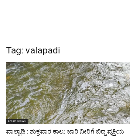
Tag:
valapadi
Fresh News
ವಾಲ್ಪಾಡಿ : ಶುಕ್ರವಾರ ಕಾಲು ಜಾರಿ ನೀರಿಗೆ ಬಿದ್ದ ವ್ಯಕ್ತಿಯ