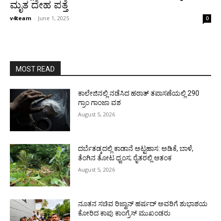
ಮೃತ ದೇಹ ಪತ್ತೆ
v4team
-
June 1, 2025
0
MOST READ
ಕಾಲೇಜಿನಲ್ಲಿ ನಡೆಸಿದ ಹಠಾತ್ ತಪಾಸಣೆಯಲ್ಲಿ 290
ಗ್ರಾಂ ಗಾಂಜಾ ವಶ
August 5, 2026
ದರ್ಬೆತಡ್ಕದಲ್ಲಿ ಕಾಡಾನೆ ಅಟ್ಟಹಾಸ: ಅಡಿಕೆ, ಬಾಳೆ,
ತೆಂಗಿನ ತೋಟ ಧ್ವಂಸ; ರೈತರಲ್ಲಿ ಆತಂಕ
August 5, 2026
ನೂತನ ಸಚಿವ ರಿಜ್ವಾನ್ ಹರ್ಷದ್ ಅವರಿಗೆ ಶುಭಾಶಯ
ಕೋರಿದ ಕಾಪು ಕಾಂಗ್ರೆಸ್ ಮುಖಂಡರು