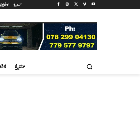
ಶೈಕ್ಷಣಿಕ
ಕ್ರೈಮ್
್ಷಣಿಕ
ಕ್ರೈಮ್