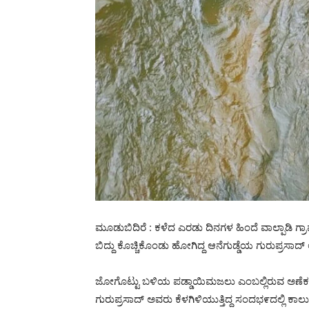
ಮೂಡುಬಿದಿರೆ : ಕಳೆದ ಎರಡು ದಿನಗಳ ಹಿಂದೆ ವಾಲ್ಪಾಡಿ ಗ್ರ
ಬಿದ್ದು ಕೊಚ್ಚಿಕೊಂಡು ಹೋಗಿದ್ದ ಆನೆಗುಡ್ಡೆಯ ಗುರುಪ್ರಸಾದ್ 
ಜೋಗೊಟ್ಟು ಬಳಿಯ ಪಡ್ಡಾಯಿಮಜಲು ಎಂಬಲ್ಲಿರುವ ಅಣೆಕಟ್ಟಿ
ಗುರುಪ್ರಸಾದ್ ಅವರು ಕೆಳಗಿಳಿಯುತ್ತಿದ್ದ ಸಂದಭ೯ದಲ್ಲಿ ಕಾಲು ಜಾ