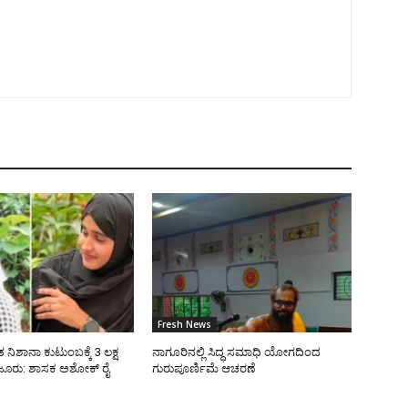
Fresh News
 ನಿಶಾನಾ ಕುಟುಂಬಕ್ಕೆ 3 ಲಕ್ಷ
ನಾಗೂರಿನಲ್ಲಿ ಸಿದ್ಧ ಸಮಾಧಿ ಯೋಗದಿಂದ
ೂರು: ಶಾಸಕ ಅಶೋಕ್ ರೈ
ಗುರುಪೂರ್ಣಿಮೆ ಆಚರಣೆ