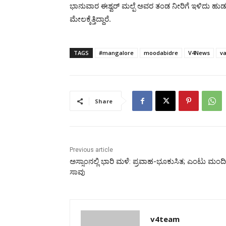
ಭಾನುವಾರ ಈಶ್ವರ್ ಮಲ್ಪೆ ಅವರ ತಂಡ ನೀರಿಗೆ ಇಳಿದು ಹುಡ
ಮೇಲಕ್ಕೆತ್ತಿದ್ದಾರೆ.
TAGS
#mangalore
moodabidre
V4News
va
Share
Previous article
ಅಸ್ಸಾಂನಲ್ಲಿ ಭಾರಿ ಮಳೆ: ಪ್ರವಾಹ-ಭೂಕುಸಿತ; ಎಂಟು ಮಂದಿ
ಸಾವು
v4team