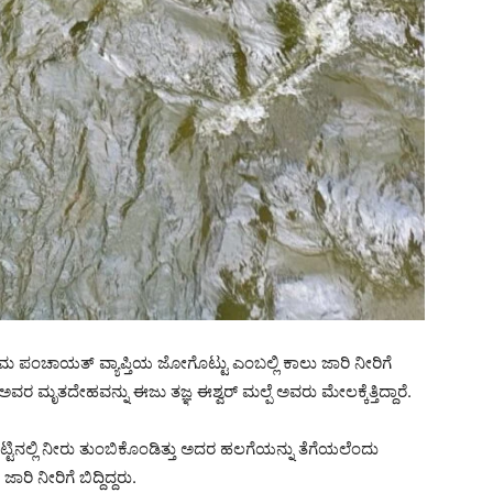
ಾಮ ಪಂಚಾಯತ್ ವ್ಯಾಪ್ತಿಯ ಜೋಗೊಟ್ಟು ಎಂಬಲ್ಲಿ ಕಾಲು ಜಾರಿ ನೀರಿಗೆ
ಅವರ ಮೃತದೇಹವನ್ನು ಈಜು ತಜ್ಞ ಈಶ್ವರ್ ಮಲ್ಪೆ ಅವರು ಮೇಲಕ್ಕೆತ್ತಿದ್ದಾರೆ.
ನಲ್ಲಿ ನೀರು ತುಂಬಿಕೊಂಡಿತ್ತು ಅದರ ಹಲಗೆಯನ್ನು ತೆಗೆಯಲೆಂದು
ರಿ ನೀರಿಗೆ ಬಿದ್ದಿದ್ದರು.