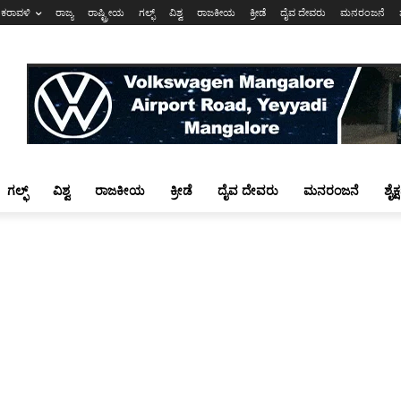
ಕರಾವಳಿ
ರಾಜ್ಯ
ರಾಷ್ಟ್ರೀಯ
ಗಲ್ಫ್
ವಿಶ್ವ
ರಾಜಕೀಯ
ಕ್ರೀಡೆ
ದೈವ ದೇವರು
ಮನರಂಜನೆ
ಗಲ್ಫ್
ವಿಶ್ವ
ರಾಜಕೀಯ
ಕ್ರೀಡೆ
ದೈವ ದೇವರು
ಮನರಂಜನೆ
ಶೈಕ