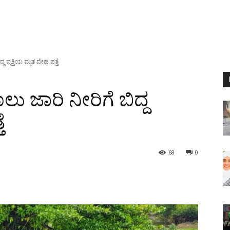
್ದ ವ್ಯಕ್ತಿಯ ಮೃತ ದೇಹ ಪತ್ತೆ
ಾಲು ಜಾರಿ ನೀರಿಗೆ ಬಿದ್ದ
ೆ
68
0