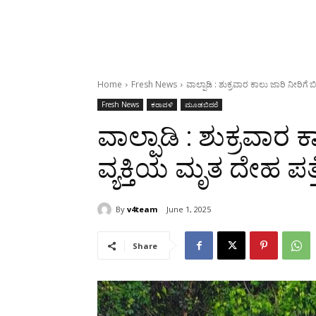
Home
Fresh News
ವಾಲ್ಪಾಡಿ : ಶುಕ್ರವಾರ ಕಾಲು ಜಾರಿ ನೀರಿಗೆ ಬಿದ
Fresh News
ಕರಾವಳಿ
ಮೂಡಬಿದರೆ
ವಾಲ್ಪಾಡಿ : ಶುಕ್ರವಾರ ಕ
ವ್ಯಕ್ತಿಯ ಮೃತ ದೇಹ ಪತ್ತ
By
v4team
June 1, 2025
Share