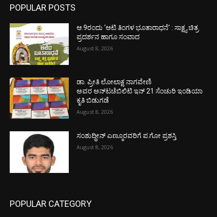
POPULAR POSTS
ಆ.9ರಂದು ‘ಆಟಿ ತಿಂಗಳ ಭೂತಾರಾಧನೆ’ : ಸಾಕ್ಷ್ಯ ಚಿತ್ರ
ಪ್ರದರ್ಶನ ಹಾಗೂ ಸಂವಾದ
August 8, 2026
ಡಾ. ಪ್ರೀತಿ ಲೋಲಾಕ್ಷ ನಾಗವೇಣಿ
ಅವರ ಅನ್‌ಟಚೆಬಿಲಿಟಿ ಇನ್ 21 ಸೆಂಚುರಿ ಇಂಡಿಯಾ
ಕೃತಿ ಬಿಡುಗಡೆ
August 8, 2026
ಸಂಶುದ್ಧೀನ್ ಎಣ್ಮೂರವರಿಗೆ ಪ.ಗೋ ಪ್ರಶಸ್ತಿ
August 8, 2026
POPULAR CATEGORY