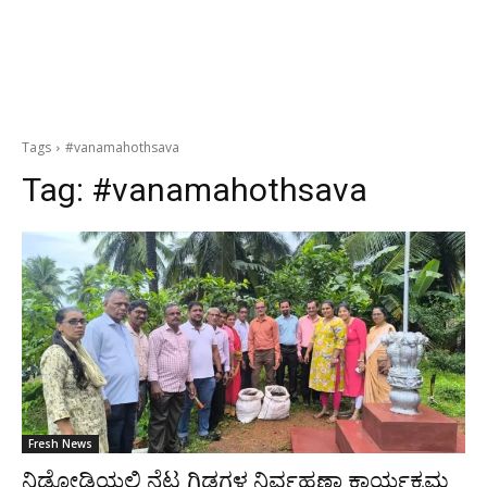
Tags
#vanamahothsava
Tag:
#vanamahothsava
Fresh News
ನಿಡ್ಡೋಡಿಯಲ್ಲಿ ನೆಟ್ಟ ಗಿಡಗಳ ನಿರ್ವಹಣಾ ಕಾರ್ಯಕ್ರಮ