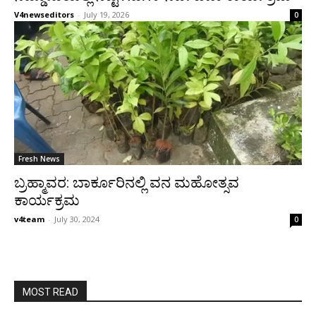
V4newseditors
-
July 19, 2026
0
Fresh News
ಬ್ರಹ್ಮಾವರ: ಬಾರ್ಕೂರಿನಲ್ಲಿ ವನ ಮಹೋತ್ಸವ
ಕಾರ್ಯಕ್ರಮ
v4team
-
July 30, 2024
0
MOST READ