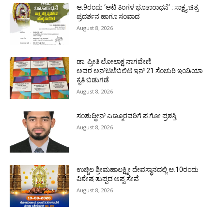
ಆ.9ರಂದು ‘ಆಟಿ ತಿಂಗಳ ಭೂತಾರಾಧನೆ’ : ಸಾಕ್ಷ್ಯ ಚಿತ್ರ
ಪ್ರದರ್ಶನ ಹಾಗೂ ಸಂವಾದ
August 8, 2026
ಡಾ. ಪ್ರೀತಿ ಲೋಲಾಕ್ಷ ನಾಗವೇಣಿ
ಅವರ ಅನ್‌ಟಚೆಬಿಲಿಟಿ ಇನ್ 21 ಸೆಂಚುರಿ ಇಂಡಿಯಾ
ಕೃತಿ ಬಿಡುಗಡೆ
August 8, 2026
ಸಂಶುದ್ಧೀನ್ ಎಣ್ಮೂರವರಿಗೆ ಪ.ಗೋ ಪ್ರಶಸ್ತಿ
August 8, 2026
ಉಚ್ಚಿಲ ಶ್ರೀಮಹಾಲಕ್ಷ್ಮೀ ದೇವಸ್ಥಾನದಲ್ಲಿ ಆ.10ರಂದು
ವಿಶೇಷ ತುಪ್ಪದ ಅಪ್ಪ ಸೇವೆ
August 8, 2026