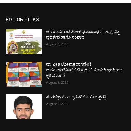
EDITOR PICKS
ಆ.9ರಂದು ‘ಆಟಿ ತಿಂಗಳ ಭೂತಾರಾಧನೆ’ : ಸಾಕ್ಷ್ಯ ಚಿತ್ರ
ಪ್ರದರ್ಶನ ಹಾಗೂ ಸಂವಾದ
August 8, 2026
ಡಾ. ಪ್ರೀತಿ ಲೋಲಾಕ್ಷ ನಾಗವೇಣಿ
ಅವರ ಅನ್‌ಟಚೆಬಿಲಿಟಿ ಇನ್ 21 ಸೆಂಚುರಿ ಇಂಡಿಯಾ
ಕೃತಿ ಬಿಡುಗಡೆ
August 8, 2026
ಸಂಶುದ್ಧೀನ್ ಎಣ್ಮೂರವರಿಗೆ ಪ.ಗೋ ಪ್ರಶಸ್ತಿ
August 8, 2026