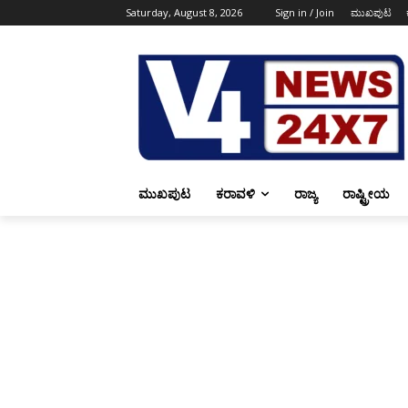
Saturday, August 8, 2026
Sign in / Join
ಮುಖಪುಟ
ಮುಖಪುಟ
ಕರಾವಳಿ
ರಾಜ್ಯ
ರಾಷ್ಟ್ರೀಯ