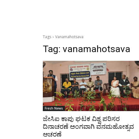
Tags
Vanamahotsava
Tag:
vanamahotsava
Fresh News
ಜೇಸಿಐ ಕಾಪು ಘಟಕ ವಿಶ್ವ ಪರಿಸರ
ದಿನಾಚರಣೆ ಅಂಗವಾಗಿ ವನಮಹೋತ್ಸವ
ಆಚರಣೆ