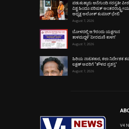
ಪಡುಕುತ್ಯಾರು ಆನೆಗುಂದಿ ಸರಸ್ವತೀ ಪೀಠಕ್
ವಿಶ್ವ ಹಿಂದೂ ಪರಿಷತ್ ಅಂತರರಾಷ್ಟ್ರೀ
ಅಧ್ಯಕ್ಷ ಅಲೋಕ್ ಕುಮಾರ್ ಭೇಟಿ
August 7, 2026
ಬೋಳದಲ್ಲಿ ಆ.9ರಂದು ಯಕ್ಷಗಾನ
ತಾಳಮದ್ದಳೆ ‘ವೀರಮಣಿ ಕಾಳಗ’
August 7, 2026
ಹಿರಿಯ ನಾಟಕಕಾರ, ಕಲಾ ನಿರ್ದೇಶಕ ತಮ
ಲಕ್ಷಣ್ ಅವರಿಗೆ “ತೌಳವ ಪ್ರಶಸ್ತಿ”
August 7, 2026
AB
V4 N