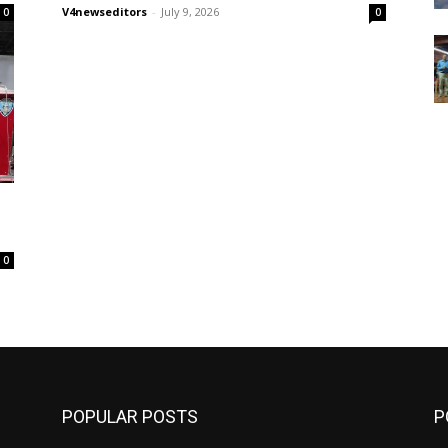
V4newseditors
-
July 9, 2026
0
0
0
POPULAR POSTS
P