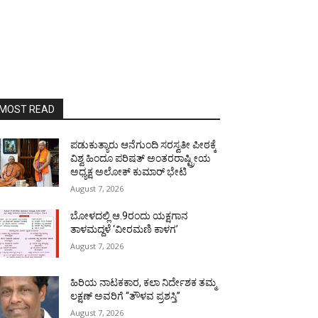
MOST READ
ಪಡುಕುತ್ಯಾರು ಆನೆಗುಂದಿ ಸರಸ್ವತೀ ಪೀಠಕ್ಕೆ
ವಿಶ್ವ ಹಿಂದೂ ಪರಿಷತ್ ಅಂತರರಾಷ್ಟ್ರೀಯ
ಅಧ್ಯಕ್ಷ ಅಲೋಕ್ ಕುಮಾರ್ ಭೇಟಿ
August 7, 2026
ಬೋಳದಲ್ಲಿ ಆ.9ರಂದು ಯಕ್ಷಗಾನ
ತಾಳಮದ್ದಳೆ ‘ವೀರಮಣಿ ಕಾಳಗ’
August 7, 2026
ಹಿರಿಯ ನಾಟಕಕಾರ, ಕಲಾ ನಿರ್ದೇಶಕ ತಮ್ಮ
ಲಕ್ಷಣ್ ಅವರಿಗೆ “ತೌಳವ ಪ್ರಶಸ್ತಿ”
August 7, 2026