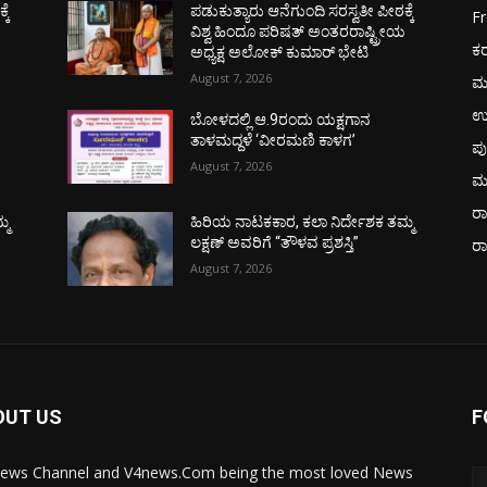
ಕೆ
ಪಡುಕುತ್ಯಾರು ಆನೆಗುಂದಿ ಸರಸ್ವತೀ ಪೀಠಕ್ಕೆ
F
ಯ
ವಿಶ್ವ ಹಿಂದೂ ಪರಿಷತ್ ಅಂತರರಾಷ್ಟ್ರೀಯ
ಕ
ಅಧ್ಯಕ್ಷ ಅಲೋಕ್ ಕುಮಾರ್ ಭೇಟಿ
August 7, 2026
ಮ
ಉ
ಬೋಳದಲ್ಲಿ ಆ.9ರಂದು ಯಕ್ಷಗಾನ
ತಾಳಮದ್ದಳೆ ‘ವೀರಮಣಿ ಕಾಳಗ’
ಪು
August 7, 2026
ಮ
ರಾ
್ಮ
ಹಿರಿಯ ನಾಟಕಕಾರ, ಕಲಾ ನಿರ್ದೇಶಕ ತಮ್ಮ
ಲಕ್ಷಣ್ ಅವರಿಗೆ “ತೌಳವ ಪ್ರಶಸ್ತಿ”
ರ
August 7, 2026
OUT US
F
ews Channel and V4news.Com being the most loved News