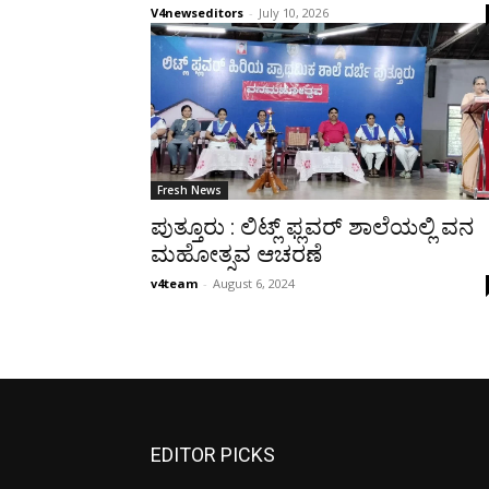
V4newseditors
-
July 10, 2026
Fresh News
ಪುತ್ತೂರು : ಲಿಟ್ಲ್ ಫ್ಲವರ್ ಶಾಲೆಯಲ್ಲಿ ವನ
ಮಹೋತ್ಸವ ಆಚರಣೆ
v4team
-
August 6, 2024
EDITOR PICKS