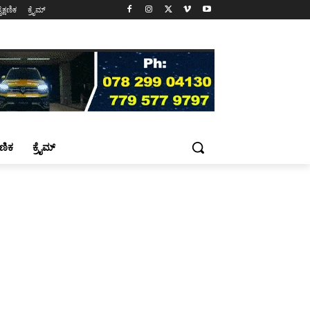
ೈಕ್ಷಣಿಕ
ಕ್ರೈಮ್
್ಷಣಿಕ
ಕ್ರೈಮ್