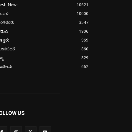
resh News
10621
ರಾವಳಿ
10000
ಂಗಳೂರು
3547
ಡುಪಿ
1906
ತ್ತೂರು
969
ೂಡಬಿದರೆ
860
ಜ್ಯ
829
ಾಜಕೀಯ
662
OLLOW US