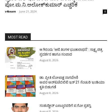
ಪೋ.ಮ.ನಿ.ಅಲೋಕ್‌ಕುಮಾರ್ ಎಚ್ಚರಿಕೆ
v4team
-
June 21, 2024
0
MOST READ
ಆ.9ರಂದು ‘ಆಟಿ ತಿಂಗಳ ಭೂತಾರಾಧನೆ’ : ಸಾಕ್ಷ್ಯ ಚಿತ್ರ
ಪ್ರದರ್ಶನ ಹಾಗೂ ಸಂವಾದ
August 8, 2026
ಡಾ. ಪ್ರೀತಿ ಲೋಲಾಕ್ಷ ನಾಗವೇಣಿ
ಅವರ ಅನ್‌ಟಚೆಬಿಲಿಟಿ ಇನ್ 21 ಸೆಂಚುರಿ ಇಂಡಿಯಾ
ಕೃತಿ ಬಿಡುಗಡೆ
August 8, 2026
ಸಂಶುದ್ಧೀನ್ ಎಣ್ಮೂರವರಿಗೆ ಪ.ಗೋ ಪ್ರಶಸ್ತಿ
August 8, 2026