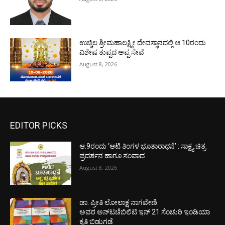
ಉಚ್ಚಿಲ ಶ್ರೀಮಹಾಲಕ್ಷ್ಮೀ ದೇವಸ್ಥಾನದಲ್ಲಿ ಆ.10ರಂದು
ವಿಶೇಷ ತುಪ್ಪದ ಅಪ್ಪ ಸೇವೆ
August 8, 2026
EDITOR PICKS
ಆ.9ರಂದು ‘ಆಟಿ ತಿಂಗಳ ಭೂತಾರಾಧನೆ’ : ಸಾಕ್ಷ್ಯ ಚಿತ್ರ
ಪ್ರದರ್ಶನ ಹಾಗೂ ಸಂವಾದ
August 8, 2026
ಡಾ. ಪ್ರೀತಿ ಲೋಲಾಕ್ಷ ನಾಗವೇಣಿ
ಅವರ ಅನ್‌ಟಚೆಬಿಲಿಟಿ ಇನ್ 21 ಸೆಂಚುರಿ ಇಂಡಿಯಾ
ಕೃತಿ ಬಿಡುಗಡೆ