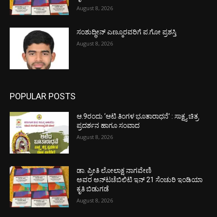
August 8, 2026
ಸಂಶುದ್ಧೀನ್ ಎಣ್ಮೂರವರಿಗೆ ಪ.ಗೋ ಪ್ರಶಸ್ತಿ
August 8, 2026
POPULAR POSTS
ಆ.9ರಂದು ‘ಆಟಿ ತಿಂಗಳ ಭೂತಾರಾಧನೆ’ : ಸಾಕ್ಷ್ಯ ಚಿತ್ರ
ಪ್ರದರ್ಶನ ಹಾಗೂ ಸಂವಾದ
August 8, 2026
ಡಾ. ಪ್ರೀತಿ ಲೋಲಾಕ್ಷ ನಾಗವೇಣಿ
ಅವರ ಅನ್‌ಟಚೆಬಿಲಿಟಿ ಇನ್ 21 ಸೆಂಚುರಿ ಇಂಡಿಯಾ
ಕೃತಿ ಬಿಡುಗಡೆ
August 8, 2026