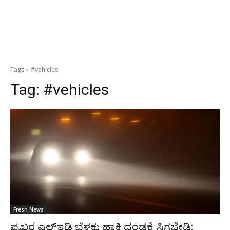
Tags
#vehicles
Tag:
#vehicles
Fresh News
ಪ್ರಖರ ಎಲ್‌ಇಡಿ ಬೆಳಕು ಹಾಕಿ ದಂಡಕ್ಕೆ ಸಿಗಬೇಡಿ: