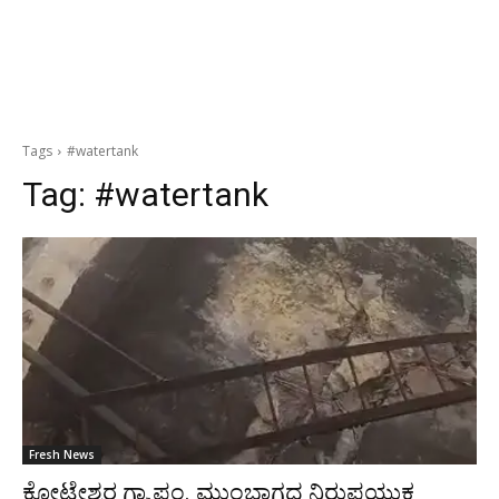
Tags
#watertank
Tag:
#watertank
Fresh News
ಕೋಟೇಶ್ವರ ಗ್ರಾ.ಪಂ. ಮುಂಭಾಗದ ನಿರುಪಯುಕ್ತ