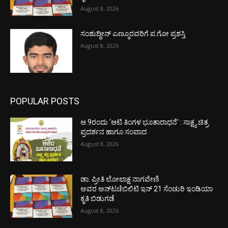
August 8, 2026
ಸಂಶುದ್ಧೀನ್ ಎಣ್ಮೂರವರಿಗೆ ಪ.ಗೋ ಪ್ರಶಸ್ತಿ
August 8, 2026
POPULAR POSTS
ಆ.9ರಂದು ‘ಆಟಿ ತಿಂಗಳ ಭೂತಾರಾಧನೆ’ : ಸಾಕ್ಷ್ಯ ಚಿತ್ರ
ಪ್ರದರ್ಶನ ಹಾಗೂ ಸಂವಾದ
August 8, 2026
ಡಾ. ಪ್ರೀತಿ ಲೋಲಾಕ್ಷ ನಾಗವೇಣಿ
ಅವರ ಅನ್‌ಟಚೆಬಿಲಿಟಿ ಇನ್ 21 ಸೆಂಚುರಿ ಇಂಡಿಯಾ
ಕೃತಿ ಬಿಡುಗಡೆ
August 8, 2026