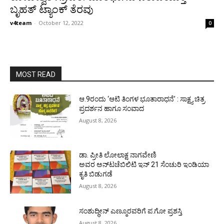
ಬೃಹತ್ ಟ್ಯಾಂಕ್ ತೆರವು
v4team
-
October 12, 2022
0
MOST READ
ಆ.9ರಂದು ‘ಆಟಿ ತಿಂಗಳ ಭೂತಾರಾಧನೆ’ : ಸಾಕ್ಷ್ಯ ಚಿತ್ರ
ಪ್ರದರ್ಶನ ಹಾಗೂ ಸಂವಾದ
August 8, 2026
ಡಾ. ಪ್ರೀತಿ ಲೋಲಾಕ್ಷ ನಾಗವೇಣಿ
ಅವರ ಅನ್‌ಟಚೆಬಿಲಿಟಿ ಇನ್ 21 ಸೆಂಚುರಿ ಇಂಡಿಯಾ
ಕೃತಿ ಬಿಡುಗಡೆ
August 8, 2026
ಸಂಶುದ್ಧೀನ್ ಎಣ್ಮೂರವರಿಗೆ ಪ.ಗೋ ಪ್ರಶಸ್ತಿ
August 8, 2026