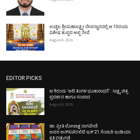
ಉಚ್ಚಿಲ ಶ್ರೀಮಹಾಲಕ್ಷ್ಮೀ ದೇವಸ್ಥಾನದಲ್ಲಿ ಆ.10ರಂದು
ವಿಶೇಷ ತುಪ್ಪದ ಅಪ್ಪ ಸೇವೆ
August 8, 2026
EDITOR PICKS
ಆ.9ರಂದು ‘ಆಟಿ ತಿಂಗಳ ಭೂತಾರಾಧನೆ’ : ಸಾಕ್ಷ್ಯ ಚಿತ್ರ
ಪ್ರದರ್ಶನ ಹಾಗೂ ಸಂವಾದ
August 8, 2026
ಡಾ. ಪ್ರೀತಿ ಲೋಲಾಕ್ಷ ನಾಗವೇಣಿ
ಅವರ ಅನ್‌ಟಚೆಬಿಲಿಟಿ ಇನ್ 21 ಸೆಂಚುರಿ ಇಂಡಿಯಾ
ಕೃತಿ ಬಿಡುಗಡೆ