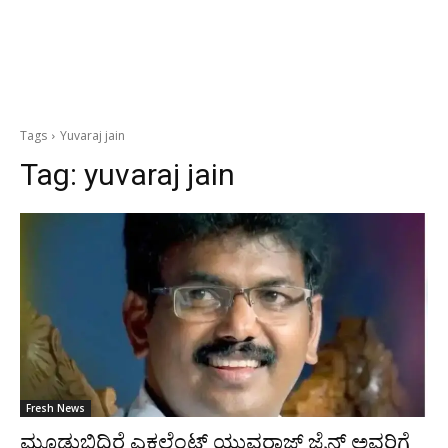
Tags
Yuvaraj jain
Tag:
yuvaraj jain
Fresh News
ಮೂಡುಬಿದಿರೆ ಎಕ್ಸಲೆಂಟ್ ಯುವರಾಜ್ ಜೈನ್ ಅವರಿಗೆ