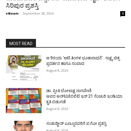
ಸಿರಿಪುರ ಪ್ರಶಸ್ತಿ
v4team
-
September 28, 2024
0
MOST READ
ಆ.9ರಂದು ‘ಆಟಿ ತಿಂಗಳ ಭೂತಾರಾಧನೆ’ : ಸಾಕ್ಷ್ಯ ಚಿತ್ರ
ಪ್ರದರ್ಶನ ಹಾಗೂ ಸಂವಾದ
August 8, 2026
ಡಾ. ಪ್ರೀತಿ ಲೋಲಾಕ್ಷ ನಾಗವೇಣಿ
ಅವರ ಅನ್‌ಟಚೆಬಿಲಿಟಿ ಇನ್ 21 ಸೆಂಚುರಿ ಇಂಡಿಯಾ
ಕೃತಿ ಬಿಡುಗಡೆ
August 8, 2026
ಸಂಶುದ್ಧೀನ್ ಎಣ್ಮೂರವರಿಗೆ ಪ.ಗೋ ಪ್ರಶಸ್ತಿ
August 8, 2026