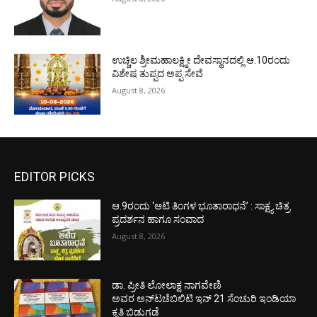
ಉಚ್ಚಿಲ ಶ್ರೀಮಹಾಲಕ್ಷ್ಮೀ ದೇವಸ್ಥಾನದಲ್ಲಿ ಆ.10ರಂದು
ವಿಶೇಷ ತುಪ್ಪದ ಅಪ್ಪ ಸೇವೆ
August 8, 2026
EDITOR PICKS
ಆ.9ರಂದು ‘ಆಟಿ ತಿಂಗಳ ಭೂತಾರಾಧನೆ’ : ಸಾಕ್ಷ್ಯ ಚಿತ್ರ
ಪ್ರದರ್ಶನ ಹಾಗೂ ಸಂವಾದ
August 8, 2026
ಡಾ. ಪ್ರೀತಿ ಲೋಲಾಕ್ಷ ನಾಗವೇಣಿ
ಅವರ ಅನ್‌ಟಚೆಬಿಲಿಟಿ ಇನ್ 21 ಸೆಂಚುರಿ ಇಂಡಿಯಾ
ಕೃತಿ ಬಿಡುಗಡೆ