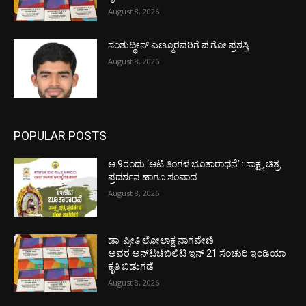
August 8, 2026
ಸಂಶುದ್ಧೀನ್ ಎಣ್ಮೂರವರಿಗೆ ಪ.ಗೋ ಪ್ರಶಸ್ತಿ
August 8, 2026
POPULAR POSTS
ಆ.9ರಂದು ‘ಆಟಿ ತಿಂಗಳ ಭೂತಾರಾಧನೆ’ : ಸಾಕ್ಷ್ಯ ಚಿತ್ರ
ಪ್ರದರ್ಶನ ಹಾಗೂ ಸಂವಾದ
August 8, 2026
ಡಾ. ಪ್ರೀತಿ ಲೋಲಾಕ್ಷ ನಾಗವೇಣಿ
ಅವರ ಅನ್‌ಟಚೆಬಿಲಿಟಿ ಇನ್ 21 ಸೆಂಚುರಿ ಇಂಡಿಯಾ
ಕೃತಿ ಬಿಡುಗಡೆ
August 8, 2026