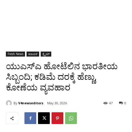
Fresh News
ಕರಾವಳಿ
ಕ್ರೈಮ್
ಯುಎಸ್‍ಎ ಹೋಟೆಲಿನ ಭಾರತೀಯ
ಸಿಬ್ಬಂದಿ; ಕಡಿಮೆ ದರಕ್ಕೆ ಹೆಣ್ಣು,
ಕೋಣೆಯ ವ್ಯವಹಾರ
By
V4newseditors
May 30, 2026
47
0