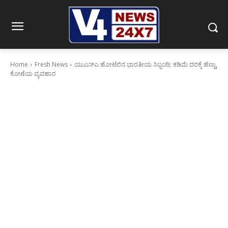
Home
Fresh News
ಯುಎಸ್‍ಎ ಹೋಟೆಲಿನ ಭಾರತೀಯ ಸಿಬ್ಬಂದಿ; ಕಡಿಮೆ ದರಕ್ಕೆ ಹೆಣ್ಣು,
ಕೋಣೆಯ ವ್ಯವಹಾರ