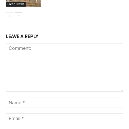
Fresh News
LEAVE A REPLY
Comment:
Na
Ema