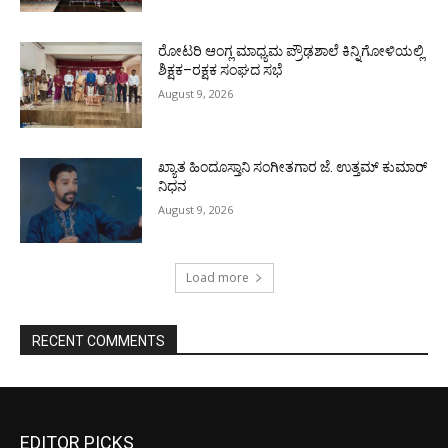
ರೋಟರಿ ಆಂಗ್ಲ ಮಾಧ್ಯಮ ಪ್ರೌಢಶಾಲೆ ಕಿನ್ನಿಗೋಳಿಯಲ್ಲಿ
ಶಿಕ್ಷಕ–ರಕ್ಷಕ ಸಂಘದ ಸಭೆ
August 9, 2026
ಖ್ಯಾತ ಹಿಂದೂಸ್ತಾನಿ ಸಂಗೀತಗಾರ ಜೆ. ಉತ್ತಮ್ ಕುಮಾರ್
ನಿಧನ
August 9, 2026
Load more
RECENT COMMENTS
EDITOR PICKS