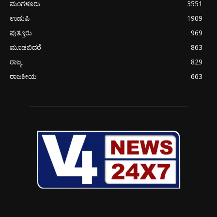
ಮಂಗಳೂರು
3551
ಉಡುಪಿ
1909
ಪುತ್ತೂರು
969
ಮೂಡಬಿದರೆ
863
ರಾಜ್ಯ
829
ರಾಜಕೀಯ
663