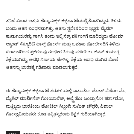
ತನಿಖೆಯಿಂದ ಆತನು ಹೆಣ್ಣುಮಕ್ಕಳ ಕಳ್ಳಸಾಗಣೆಯಲ್ಲಿ ತೊಡಗಿದ್ದುದು ತಿಳಿದು
ಬಂದು ಆತನ ಬಂಧನವಾಗಿತ್ತು. ಆತನು ಸ್ವದೇಶದಿಂದ ಇಬ್ಬರು ಮೈನರ್
ಹುಡುಗಿಯರನ್ನು ಸಾಗಿಸಿ ತಂದು ಇಲ್ಲಿ ಸೆಕ್ಸ್ ವರ್ಕಿಂಗಿಗೆ ಮಾರಿದ್ದುದು ಹೋಮ್
ಲ್ಯಾಂಡ್ ಸೆಕ್ಯೂರಿಟಿ ಟಾಸ್ಕ್ ಫೋರ್ಸ್ ಮತ್ತು ಒಮಾಹ ಪೋಲೀಸರಿಗೆ ತಿಳಿದು
ಬಂದುದರಿಂದ ಪ್ರಕರಣವು ಗಂಭೀರ ತಿರುವು ಪಡೆಯಿತು. ಕವನ್ ಕುಮಾರ್‍ಗೆ
ಶಿಕ್ಷೆಯಾಗಿದ್ದು, ಅವಧಿ ನಿರ್ಣಯ ಹೇಳಿಲ್ಲ. ಶಿಕ್ಷೆಯ ಅವಧಿ ಮುಗಿದ ಮೇಲೆ
ಆತನನ್ನು ಭಾರತಕ್ಕೆ ಗಡಿಪಾರು ಮಾಡಲಾಗುತ್ತದೆ.
ಈ ಹೆಣ್ಣುಮಕ್ಕಳ ಕಳ್ಳಸಾಗಣೆ ಸರಪಳಿಯಲ್ಲಿ ಎಡೂರ್ಡೊ ಜೋಸ್ ಪೆರ್ಡೋಮೊ,
ಮೈಕೆಲ್ ಮಾರ್ಟಿನೆಜ್ ಗೋಂಜಾಲೆಜ್, ಆಲ್ಫ್ರೆಡೋ ಜಂಬ್ರಾನೋ ಹರ್ತಾಡೋ,
ಮತ್ತಿಬ್ಬರು ಭಾರತೀಯ ಹೋಟೆಲ್ ಸಿಬ್ಬಂದಿ ಸುಮಿತ್ ಚೌಧರಿ, ವಿಶಾಲ್
ಗೋಸ್ವಾಮಿಯವರು ಕೂಡ ತಪ್ಪಿತಸ್ಥರೆಂದು ಶಿಕ್ಷೆಗೆ ಗುರಿಯಾಗಿದ್ದಾರೆ.
TAGS
#gujarath
#usa
V4News