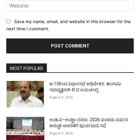
Web
Save my name, email, and website in this browser for the
next time I comment.
MOST POPULAR
ಆ.13ರಿಂದ ವಿಧಾನಸಭೆ ಅಧಿವೇಶನ: ಹಂಗಾಮಿ
ಸಭಾಧ್ಯಕ್ಷರಾಗಿ ಟಿ.ಬಿ.ಜಯಚಂದ್ರ
August 9, 2026
ಉಡುಪಿ–ಉಚ್ಚಿಲ ದಸರಾ -2026 ಪಂಚಮ ವರ್ಷದ
ಅದ್ಧೂರಿ ಆಚರಣೆಗೆ ಪೂರ್ವಭಾವಿ ಸಭೆ
August 9, 2026