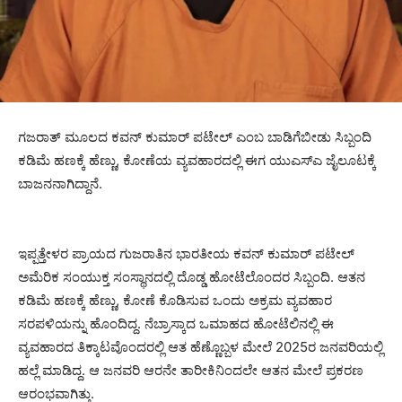
ಗಜರಾತ್ ಮೂಲದ ಕವನ್ ಕುಮಾರ್ ಪಟೇಲ್ ಎಂಬ ಬಾಡಿಗೆಬೀಡು ಸಿಬ್ಬಂದಿ
ಕಡಿಮೆ ಹಣಕ್ಕೆ ಹೆಣ್ಣು, ಕೋಣೆಯ ವ್ಯವಹಾರದಲ್ಲಿ ಈಗ ಯುಎಸ್‍ಎ ಜೈಲೂಟಕ್ಕೆ
ಬಾಜನನಾಗಿದ್ದಾನೆ.
ಇಪ್ಪತ್ತೇಳರ ಪ್ರಾಯದ ಗುಜರಾತಿನ ಭಾರತೀಯ ಕವನ್ ಕುಮಾರ್ ಪಟೇಲ್
ಅಮೆರಿಕ ಸಂಯುಕ್ತ ಸಂಸ್ಥಾನದಲ್ಲಿ ದೊಡ್ಡ ಹೋಟೆಲೊಂದರ ಸಿಬ್ಬಂದಿ. ಆತನ
ಕಡಿಮೆ ಹಣಕ್ಕೆ ಹೆಣ್ಣು, ಕೋಣೆ ಕೊಡಿಸುವ ಒಂದು ಅಕ್ರಮ ವ್ಯವಹಾರ
ಸರಪಳಿಯನ್ನು ಹೊಂದಿದ್ದ. ನೆಬ್ರಾಸ್ಕಾದ ಒಮಾಹದ ಹೋಟೆಲಿನಲ್ಲಿ ಈ
ವ್ಯವಹಾರದ ತಿಕ್ಕಾಟವೊಂದರಲ್ಲಿ ಆತ ಹೆಣ್ಣೊಬ್ಬಳ ಮೇಲೆ 2025ರ ಜನವರಿಯಲ್ಲಿ
ಹಲ್ಲೆ ಮಾಡಿದ್ದ. ಆ ಜನವರಿ ಆರನೇ ತಾರೀಕಿನಿಂದಲೇ ಆತನ ಮೇಲೆ ಪ್ರಕರಣ
ಆರಂಭವಾಗಿತ್ತು.