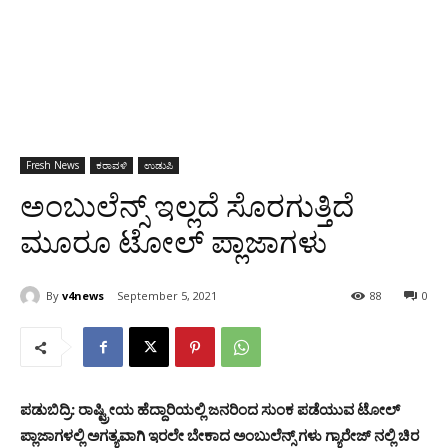
Fresh News
ಕರಾವಳಿ
ಉಡುಪಿ
ಅಂಬುಲೆನ್ಸ್ ಇಲ್ಲದೆ ಸೊರಗುತ್ತಿದೆ
ಮೂರೂ ಟೋಲ್ ಪ್ಲಾಜಾಗಳು
By
v4news
September 5, 2021
88
0
ಪಡುಬಿದ್ರಿ: ರಾಷ್ಟ್ರೀಯ ಹೆದ್ದಾರಿಯಲ್ಲಿ ಜನರಿಂದ ಸುಂಕ ಪಡೆಯುವ ಟೋಲ್
ಪ್ಲಾಜಾಗಳಲ್ಲಿ ಅಗತ್ಯವಾಗಿ ಇರಲೇ ಬೇಕಾದ ಅಂಬುಲೆನ್ಸ್ ಗಳು ಗ್ಯಾರೇಜ್ ನಲ್ಲಿ ಚಿರ