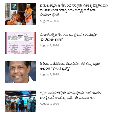
ಪಡುಕುತ್ಯಾರು ಆನೆಗುಂದಿ ಸರಸ್ವತೀ ಪೀಠಕ್ಕೆ ವಿಶ್ವ ಹಿಂದೂ
ಪರಿಷತ್ ಅಂತರರಾಷ್ಟ್ರೀಯ ಅಧ್ಯಕ್ಷ ಅಲೋಕ್
ಕುಮಾರ್ ಭೇಟಿ
August 7, 2026
ಬೋಳದಲ್ಲಿ ಆ.9ರಂದು ಯಕ್ಷಗಾನ ತಾಳಮದ್ದಳೆ
‘ವೀರಮಣಿ ಕಾಳಗ’
August 7, 2026
ಹಿರಿಯ ನಾಟಕಕಾರ, ಕಲಾ ನಿರ್ದೇಶಕ ತಮ್ಮ ಲಕ್ಷಣ್
ಅವರಿಗೆ “ತೌಳವ ಪ್ರಶಸ್ತಿ”
August 7, 2026
ದಕ್ಷಿಣ ಕನ್ನಡ ಜಿಲ್ಲೆಯ ಪದವಿ ಪೂರ್ವ ಕಾಲೇಜುಗಳ
ಆಂಗ್ಲ ಭಾಷೆ ಉಪನ್ಯಾಸಕರಿಗಾಗಿ ಕಾರ್ಯಾಗಾರ
August 7, 2026