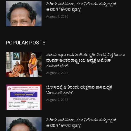
ಹಿರಿಯ ನಾಟಕಕಾರ, ಕಲಾ ನಿರ್ದೇಶಕ ತಮ್ಮ ಲಕ್ಷಣ್
ಅವರಿಗೆ “ತೌಳವ ಪ್ರಶಸ್ತಿ”
August 7, 2026
POPULAR POSTS
ಪಡುಕುತ್ಯಾರು ಆನೆಗುಂದಿ ಸರಸ್ವತೀ ಪೀಠಕ್ಕೆ ವಿಶ್ವ ಹಿಂದೂ
ಪರಿಷತ್ ಅಂತರರಾಷ್ಟ್ರೀಯ ಅಧ್ಯಕ್ಷ ಅಲೋಕ್
ಕುಮಾರ್ ಭೇಟಿ
August 7, 2026
ಬೋಳದಲ್ಲಿ ಆ.9ರಂದು ಯಕ್ಷಗಾನ ತಾಳಮದ್ದಳೆ
‘ವೀರಮಣಿ ಕಾಳಗ’
August 7, 2026
ಹಿರಿಯ ನಾಟಕಕಾರ, ಕಲಾ ನಿರ್ದೇಶಕ ತಮ್ಮ ಲಕ್ಷಣ್
ಅವರಿಗೆ “ತೌಳವ ಪ್ರಶಸ್ತಿ”