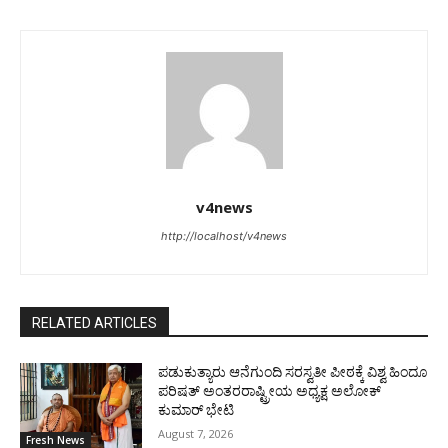
v4news
http://localhost/v4news
RELATED ARTICLES
ಪಡುಕುತ್ಯಾರು ಆನೆಗುಂದಿ ಸರಸ್ವತೀ ಪೀಠಕ್ಕೆ ವಿಶ್ವ ಹಿಂದೂ
ಪರಿಷತ್ ಅಂತರರಾಷ್ಟ್ರೀಯ ಅಧ್ಯಕ್ಷ ಅಲೋಕ್
ಕುಮಾರ್ ಭೇಟಿ
August 7, 2026
Fresh News