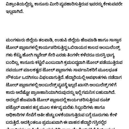
ವಿಶ್ರಾಂತಿಯಲ್ಲಿದ್ದು, ಕಾನೂನು ಮೀರಿ ವ್ಯವಹಾರಿಸುತ್ತಿರುವ ಇವರನ್ನು ಕೇಳುವವರೇ
ಇಲ್ಲವಾಗಿದೆ.
ಮಂಗಳೂರು ಜಿಲ್ಲೆಯ ತಲಪಾಡಿ, ಉಡುಪಿ ಜಿಲ್ಲೆಯ ಹೆಜಮಾಡಿ ಹಾಗೂ ಸಾಸ್ತಾನ
ಟೋಲ್ ಪ್ಲಾಜಾಗಳಲ್ಲಿ ಕಾರ್ಯಚರಿಸುತ್ತಿದ್ದ ಒಬಿರಾಯನ ಕಾಲದ ಅಂಬುಲೆ೦ನ್ಸ್
ಗಳು ಕೆಟ್ಟು ಹೋಗಿ ಗ್ಯಾರೇಜ್ ಸೇರಿ ಎರಡು ತಿಂಗಳೇ ಕಳೆದರೂ ದುರಸ್ತಿ ಭಾಗ್ಯ
ಬಂದಿಲ್ಲ, ಕಾನೂನು ಕಟ್ಟಲೆ ಎಂಬುದಾಗಿ ಕ್ರಮಬದ್ಧವಾಗಿ ಟೋಲ್ ಪಡೆಯುತ್ತಿರುವ
ನವಯುಗ್ ಮಾಲಕತ್ವದ ಟೋಲ್ ಪ್ಲಾಜಾಗಳು ಸಾರ್ವಜನಿಕರಿಗೆ ಮೂಲಭೂತ
ಸೌಕರ್ಯ ಒದಗಿಸಲು ವಿಫಲವಾಗುತ್ತಿದೆ. ಹೆದ್ದಾರಿಯಲ್ಲಿ ಅಪಘಾತಗಳು ನಡೆದಾಗ
ಟೋಲ್ ಪ್ಲಾಜಾಗಳಲ್ಲಿ ಅಂಬುಲೆನ್ಸ್ ವ್ಯವಸ್ಥೆ ಇಲ್ಲದೆ ಖಾಸಗಿ ಅಂಬುಲೆನ್ಸ್ ಗಳಿಗೆ
ಕಾದು ಅದೆಷ್ಟೋ ಪ್ರಾಣಹಾನಿಯಾಗಿರುವುದನ್ನು ಇಲ್ಲಿ ಗಮನಿಸ ಬಹುದಾಗಿದೆ.
ಅದಲ್ಲದೆ ಹೆಜಮಾಡಿ ಟೋಲ್ ಪ್ಲಾಜಾದಲ್ಲಿ ಕಾರ್ಯಚರಿಸುತ್ತಿರುವ ರೂಟ್
ಪಟ್ರೊಲ್ ವಾಹನ ತನ್ನ ಮೂಲ ಕರ್ತವ್ಯ ಮರೆತು ಸಿಬ್ಬಂದಿಗಳು ಹಾಗೂ
ಅಧಿಕಾರಿಗಳ ಸೇವೆಗೆ ಅತೀ ಹೆಚ್ಚು ಬಳಕೆಯಾಗುತ್ತಿರುವ ಬಗ್ಗೆ ದೂರುಗಳು ಕೇಳಿ
ಬರುತ್ತಿದೆ. ಅದಕ್ಕಿಂತಲೂ ಪ್ರಮುಖವಾಗಿ ಈ ವಾಹನ ಹೆದ್ದಾರಿ ಗಸ್ತಿನಲ್ಲಿರ