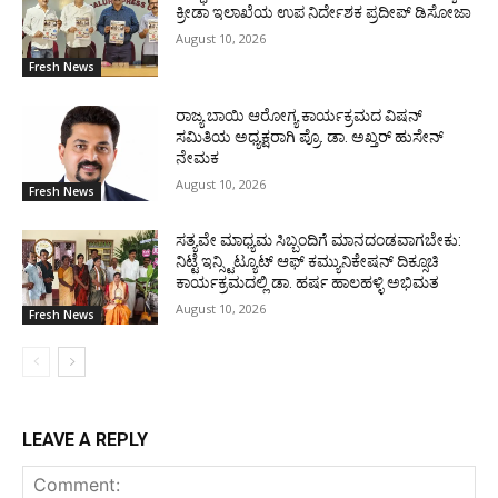
ಕ್ರೀಡಾ ಇಲಾಖೆಯ ಉಪ ನಿರ್ದೇಶಕ ಪ್ರದೀಪ್ ಡಿಸೋಜಾ
August 10, 2026
Fresh News
ರಾಜ್ಯ ಬಾಯಿ ಆರೋಗ್ಯ ಕಾರ್ಯಕ್ರಮದ ವಿಷನ್
ಸಮಿತಿಯ ಅಧ್ಯಕ್ಷರಾಗಿ ಪ್ರೊ. ಡಾ. ಅಖ್ತರ್ ಹುಸೇನ್
ನೇಮಕ
August 10, 2026
Fresh News
ಸತ್ಯವೇ ಮಾಧ್ಯಮ ಸಿಬ್ಬಂದಿಗೆ ಮಾನದಂಡವಾಗಬೇಕು:
ನಿಟ್ಟೆ ಇನ್ಸ್ಟಿಟ್ಯೂಟ್ ಆಫ್ ಕಮ್ಯುನಿಕೇಷನ್ ದಿಕ್ಸೂಚಿ
ಕಾರ್ಯಕ್ರಮದಲ್ಲಿ ಡಾ. ಹರ್ಷ ಹಾಲಹಳ್ಳಿ ಅಭಿಮತ
August 10, 2026
Fresh News
LEAVE A REPLY