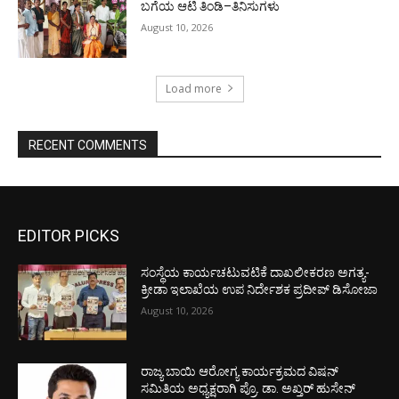
ಬಗೆಯ ಆಟಿ ತಿಂಡಿ–ತಿನಿಸುಗಳು
August 10, 2026
Load more
RECENT COMMENTS
EDITOR PICKS
ಸಂಸ್ಥೆಯ ಕಾರ್ಯಚಟುವಟಿಕೆ ದಾಖಲೀಕರಣ ಅಗತ್ಯ-
ಕ್ರೀಡಾ ಇಲಾಖೆಯ ಉಪ ನಿರ್ದೇಶಕ ಪ್ರದೀಪ್ ಡಿಸೋಜಾ
August 10, 2026
ರಾಜ್ಯ ಬಾಯಿ ಆರೋಗ್ಯ ಕಾರ್ಯಕ್ರಮದ ವಿಷನ್
ಸಮಿತಿಯ ಅಧ್ಯಕ್ಷರಾಗಿ ಪ್ರೊ. ಡಾ. ಅಖ್ತರ್ ಹುಸೇನ್