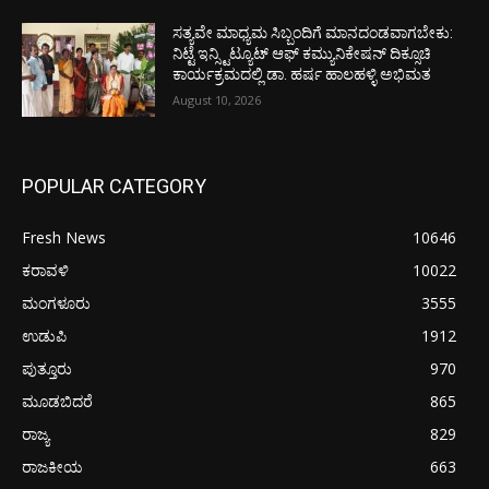
ಸತ್ಯವೇ ಮಾಧ್ಯಮ ಸಿಬ್ಬಂದಿಗೆ ಮಾನದಂಡವಾಗಬೇಕು:
ನಿಟ್ಟೆ ಇನ್ಸ್ಟಿಟ್ಯೂಟ್ ಆಫ್ ಕಮ್ಯುನಿಕೇಷನ್ ದಿಕ್ಸೂಚಿ
ಕಾರ್ಯಕ್ರಮದಲ್ಲಿ ಡಾ. ಹರ್ಷ ಹಾಲಹಳ್ಳಿ ಅಭಿಮತ
August 10, 2026
POPULAR CATEGORY
Fresh News
10646
ಕರಾವಳಿ
10022
ಮಂಗಳೂರು
3555
ಉಡುಪಿ
1912
ಪುತ್ತೂರು
970
ಮೂಡಬಿದರೆ
865
ರಾಜ್ಯ
829
ರಾಜಕೀಯ
663