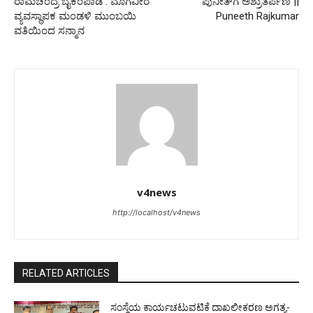
ರಾಮಚಂದ್ರ ಬೈಕಂಪಾಡಿ : ಮೊಗವೀರ
ಪುನೀತ್‍ಗೆ ಅಶ್ರುತರ್ಪಣ ||
ವ್ಯವಸ್ಥಾಪಕ ಮಂಡಳಿ ಮುಂಬಯಿ
Puneeth Rajkumar
ವತಿಯಿಂದ ಸನ್ಮಾನ
v4news
http://localhost/v4news
RELATED ARTICLES
ಸಂಸ್ಥೆಯ ಕಾರ್ಯಚಟುವಟಿಕೆ ದಾಖಲೀಕರಣ ಅಗತ್ಯ-