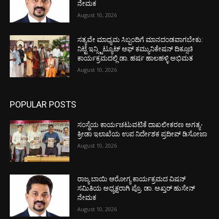
ನೇಮಕ
August 10, 2026
ಸತ್ಯವೇ ಮಾಧ್ಯಮ ಸಿಬ್ಬಂದಿಗೆ ಮಾನದಂಡವಾಗಬೇಕು:
ನಿಟ್ಟೆ ಇನ್ಸ್ಟಿಟ್ಯೂಟ್ ಆಫ್ ಕಮ್ಯುನಿಕೇಷನ್ ದಿಕ್ಸೂಚಿ
ಕಾರ್ಯಕ್ರಮದಲ್ಲಿ ಡಾ. ಹರ್ಷ ಹಾಲಹಳ್ಳಿ ಅಭಿಮತ
August 10, 2026
POPULAR POSTS
ಸಂಸ್ಥೆಯ ಕಾರ್ಯಚಟುವಟಿಕೆ ದಾಖಲೀಕರಣ ಅಗತ್ಯ-
ಕ್ರೀಡಾ ಇಲಾಖೆಯ ಉಪ ನಿರ್ದೇಶಕ ಪ್ರದೀಪ್ ಡಿಸೋಜಾ
August 10, 2026
ರಾಜ್ಯ ಬಾಯಿ ಆರೋಗ್ಯ ಕಾರ್ಯಕ್ರಮದ ವಿಷನ್
ಸಮಿತಿಯ ಅಧ್ಯಕ್ಷರಾಗಿ ಪ್ರೊ. ಡಾ. ಅಖ್ತರ್ ಹುಸೇನ್
ನೇಮಕ
August 10, 2026