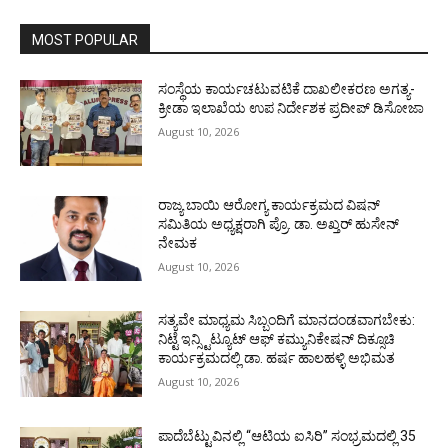
MOST POPULAR
ಸಂಸ್ಥೆಯ ಕಾರ್ಯಚಟುವಟಿಕೆ ದಾಖಲೀಕರಣ ಅಗತ್ಯ-
ಕ್ರೀಡಾ ಇಲಾಖೆಯ ಉಪ ನಿರ್ದೇಶಕ ಪ್ರದೀಪ್ ಡಿಸೋಜಾ
August 10, 2026
ರಾಜ್ಯ ಬಾಯಿ ಆರೋಗ್ಯ ಕಾರ್ಯಕ್ರಮದ ವಿಷನ್
ಸಮಿತಿಯ ಅಧ್ಯಕ್ಷರಾಗಿ ಪ್ರೊ. ಡಾ. ಅಖ್ತರ್ ಹುಸೇನ್
ನೇಮಕ
August 10, 2026
ಸತ್ಯವೇ ಮಾಧ್ಯಮ ಸಿಬ್ಬಂದಿಗೆ ಮಾನದಂಡವಾಗಬೇಕು:
ನಿಟ್ಟೆ ಇನ್ಸ್ಟಿಟ್ಯೂಟ್ ಆಫ್ ಕಮ್ಯುನಿಕೇಷನ್ ದಿಕ್ಸೂಚಿ
ಕಾರ್ಯಕ್ರಮದಲ್ಲಿ ಡಾ. ಹರ್ಷ ಹಾಲಹಳ್ಳಿ ಅಭಿಮತ
August 10, 2026
ಪಾದೆಬೆಟ್ಟುವಿನಲ್ಲಿ “ಆಟಿಯ ಐಸಿರಿ’’ ಸಂಭ್ರಮದಲ್ಲಿ 35