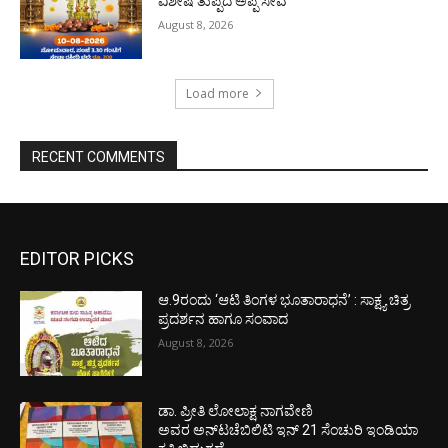
ವಿಶೇಷ ತುಪ್ಪದ ಅಪ್ಪ ಸೇವೆ
August 8, 2026
Load more
RECENT COMMENTS
EDITOR PICKS
ಆ.9ರಂದು ‘ಆಟಿ ತಿಂಗಳ ಭೂತಾರಾಧನೆ’ : ಸಾಕ್ಷ್ಯ ಚಿತ್ರ
ಪ್ರದರ್ಶನ ಹಾಗೂ ಸಂವಾದ
August 8, 2026
ಡಾ. ಪ್ರೀತಿ ಲೋಲಾಕ್ಷ ನಾಗವೇಣಿ
ಅವರ ಅನ್‌ಟಚೆಬಿಲಿಟಿ ಇನ್ 21 ಸೆಂಚುರಿ ಇಂಡಿಯಾ