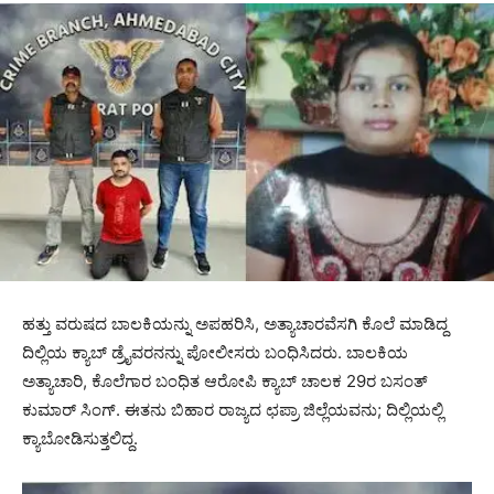
ಹತ್ತು ವರುಷದ ಬಾಲಕಿಯನ್ನು ಅಪಹರಿಸಿ, ಅತ್ಯಾಚಾರವೆಸಗಿ ಕೊಲೆ ಮಾಡಿದ್ದ
ದಿಲ್ಲಿಯ ಕ್ಯಾಬ್ ಡ್ರೈವರನನ್ನು ಪೋಲೀಸರು ಬಂಧಿಸಿದರು. ಬಾಲಕಿಯ
ಅತ್ಯಾಚಾರಿ, ಕೊಲೆಗಾರ ಬಂಧಿತ ಆರೋಪಿ ಕ್ಯಾಬ್ ಚಾಲಕ 29ರ ಬಸಂತ್
ಕುಮಾರ್ ಸಿಂಗ್. ಈತನು ಬಿಹಾರ ರಾಜ್ಯದ ಛಪ್ರಾ ಜಿಲ್ಲೆಯವನು; ದಿಲ್ಲಿಯಲ್ಲಿ
ಕ್ಯಾಬೋಡಿಸುತ್ತಲಿದ್ದ.