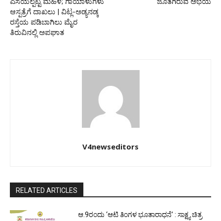
ಎಸೆಯಲ್ಪಟ್ಟ ಮಹಿಳೆ; ಗಾಯಾಳುಗಳು
ಜೊತೆಗಿರುವ ಅಭಯ
ಆಸ್ಪತ್ರೆಗೆ ದಾಖಲು | ವಿಟ್ಲ-ಅಡ್ಯನಡ್ಕ
ರಸ್ತೆಯ ಪಡಿಬಾಗಿಲು ಮೈರ
ತಿರುವಿನಲ್ಲಿ ಅಪಘಾತ
V4newseditors
RELATED ARTICLES
ಆ.9ರಂದು ‘ಆಟಿ ತಿಂಗಳ ಭೂತಾರಾಧನೆ’ : ಸಾಕ್ಷ್ಯ ಚಿತ್ರ