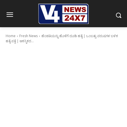
Home
Fresh News
ಹೆಂಡತಿಯನ್ನು ಹೊಳೆಗೆ ದೂಡಿ ಹತ್ಯೆ | ಒಂಬತ್ತು ವರುಷಗಳ ಬಳಿಕ
ಹತ್ಯೆ ಪತ್ತೆ | ಆಕಸ್ಮಿಕದ...