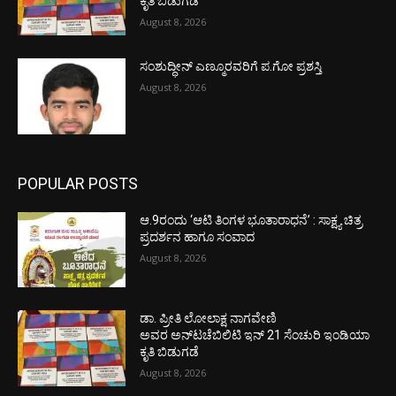
ಕೃತಿ ಬಿಡುಗಡೆ
August 8, 2026
ಸಂಶುದ್ಧೀನ್ ಎಣ್ಮೂರವರಿಗೆ ಪ.ಗೋ ಪ್ರಶಸ್ತಿ
August 8, 2026
POPULAR POSTS
ಆ.9ರಂದು ‘ಆಟಿ ತಿಂಗಳ ಭೂತಾರಾಧನೆ’ : ಸಾಕ್ಷ್ಯ ಚಿತ್ರ
ಪ್ರದರ್ಶನ ಹಾಗೂ ಸಂವಾದ
August 8, 2026
ಡಾ. ಪ್ರೀತಿ ಲೋಲಾಕ್ಷ ನಾಗವೇಣಿ
ಅವರ ಅನ್‌ಟಚೆಬಿಲಿಟಿ ಇನ್ 21 ಸೆಂಚುರಿ ಇಂಡಿಯಾ
ಕೃತಿ ಬಿಡುಗಡೆ
August 8, 2026