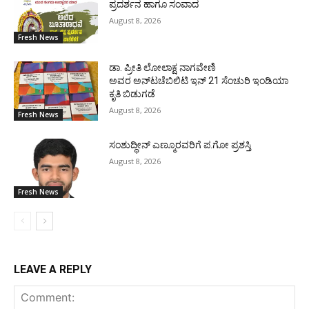
ಪ್ರದರ್ಶನ ಹಾಗೂ ಸಂವಾದ
August 8, 2026
Fresh News
ಡಾ. ಪ್ರೀತಿ ಲೋಲಾಕ್ಷ ನಾಗವೇಣಿ
ಅವರ ಅನ್‌ಟಚೆಬಿಲಿಟಿ ಇನ್ 21 ಸೆಂಚುರಿ ಇಂಡಿಯಾ
ಕೃತಿ ಬಿಡುಗಡೆ
August 8, 2026
Fresh News
ಸಂಶುದ್ಧೀನ್ ಎಣ್ಮೂರವರಿಗೆ ಪ.ಗೋ ಪ್ರಶಸ್ತಿ
August 8, 2026
Fresh News
LEAVE A REPLY