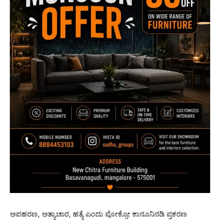
ಅಪಹರಣ, ಅತ್ಯಾಚಾರ, ಹತ್ಯೆ ಎಂದು ಪೋಕ್ಸೋ ಕಾನೂನಿನಡಿ ಪ್ರಕರಣ