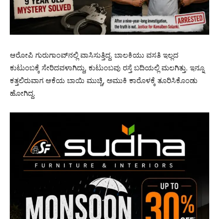
ಆರೋಪಿ ಗುರುಗಾಂವ್‌ನಲ್ಲಿ ವಾಸಿಸುತ್ತಿದ್ದ. ಬಾಲಕಿಯು ವಸತಿ ಇಲ್ಲದ
ಕುಟುಂಬಕ್ಕೆ ಸೇರಿದವಳಾಗಿದ್ದು, ಕುಟುಂಬವು ರಸ್ತೆ ಬದಿಯಲ್ಲಿ ಮಲಗಿತ್ತು. ಇನ್ನೂ
ಕತ್ತಲಿರುವಾಗ ಆಕೆಯ ಬಾಯಿ ಮುಚ್ಚಿ, ಅಮುಕಿ ಕಾರೊಳಕ್ಕೆ ತೂರಿಸಿಕೊಂಡು
ಹೋಗಿದ್ದ.