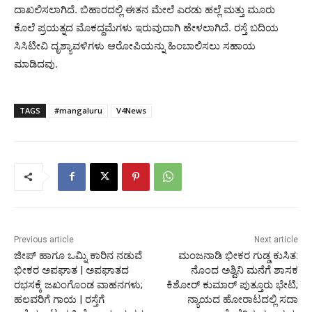
ದಾಖಲಿಸಲಾಗಿದೆ. ಬಿಹಾರದಲ್ಲಿ ಈತನ ಮೇಲೆ ಎರಡು ಹಲ್ಲೆ ಮತ್ತು ಮೂರು
ಕೊಲೆ ಪ್ರಯತ್ನದ ಮೊಕದ್ದಮೆಗಳು ಇರುವುದಾಗಿ ಹೇಳಲಾಗಿದೆ. ರಸ್ತೆ ಬದಿಯ
ಸಿಸಿಟೀವಿ ದೃಶ್ಯಾವಳಿಗಳು ಆರೋಪಿಯನ್ನು ಹಿಂಬಾಲಿಸಲು ಸಹಾಯ
ಮಾಡಿದವು.
TAGS
#mangaluru
V4News
Previous article
Next article
ಜೀಪ್ ಹಾಗೂ ಒಮ್ನಿ ಕಾರಿನ ನಡುವೆ
ಮಂಜನಾಡಿ ಭೀಕರ ಗುಡ್ಡ ಕುಸಿತ:
ಭೀಕರ ಅಪಘಾತ | ಅಪಘಾತದ
ನೊಂದ ಅಶ್ವಿನಿ ಮನೆಗೆ ಶಾಸಕ
ರಭಸಕ್ಕೆ ಜಖಂಗೊಂಡ ವಾಹನಗಳು;
ಕಿಶೋರ್ ಕುಮಾರ್ ಪುತ್ತೂರು ಭೇಟಿ;
ಹಲವರಿಗೆ ಗಾಯ | ರಸ್ತೆಗೆ
ನ್ಯಾಯದ ಹೋರಾಟದಲ್ಲಿ ಸದಾ