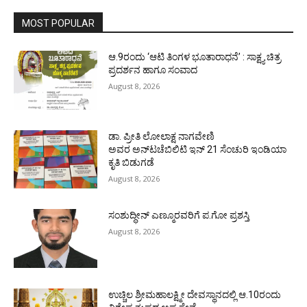
MOST POPULAR
ಆ.9ರಂದು ‘ಆಟಿ ತಿಂಗಳ ಭೂತಾರಾಧನೆ’ : ಸಾಕ್ಷ್ಯ ಚಿತ್ರ
ಪ್ರದರ್ಶನ ಹಾಗೂ ಸಂವಾದ
August 8, 2026
ಡಾ. ಪ್ರೀತಿ ಲೋಲಾಕ್ಷ ನಾಗವೇಣಿ
ಅವರ ಅನ್‌ಟಚೆಬಿಲಿಟಿ ಇನ್ 21 ಸೆಂಚುರಿ ಇಂಡಿಯಾ
ಕೃತಿ ಬಿಡುಗಡೆ
August 8, 2026
ಸಂಶುದ್ಧೀನ್ ಎಣ್ಮೂರವರಿಗೆ ಪ.ಗೋ ಪ್ರಶಸ್ತಿ
August 8, 2026
ಉಚ್ಚಿಲ ಶ್ರೀಮಹಾಲಕ್ಷ್ಮೀ ದೇವಸ್ಥಾನದಲ್ಲಿ ಆ.10ರಂದು