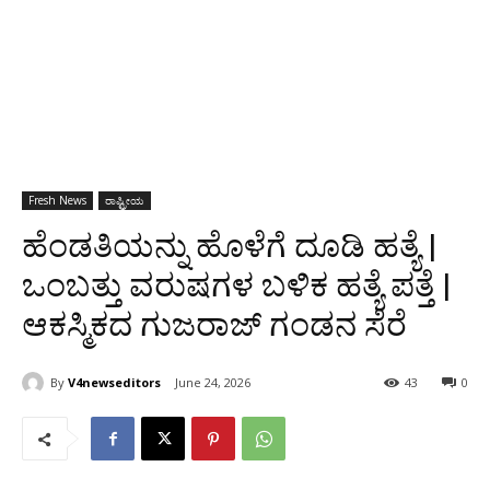
Fresh News
ರಾಷ್ಟ್ರೀಯ
ಹೆಂಡತಿಯನ್ನು ಹೊಳೆಗೆ ದೂಡಿ ಹತ್ಯೆ |
ಒಂಬತ್ತು ವರುಷಗಳ ಬಳಿಕ ಹತ್ಯೆ ಪತ್ತೆ |
ಆಕಸ್ಮಿಕದ ಗುಜರಾಜ್ ಗಂಡನ ಸೆರೆ
By
V4newseditors
June 24, 2026
43
0