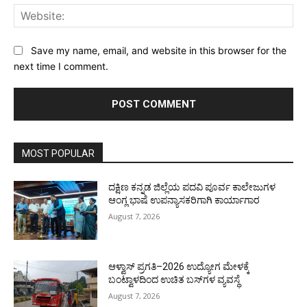
Web
Save my name, email, and website in this browser for the
next time I comment.
MOST POPULAR
ದಕ್ಷಿಣ ಕನ್ನಡ ಜಿಲ್ಲೆಯ ಪದವಿ ಪೂರ್ವ ಕಾಲೇಜುಗಳ
ಆಂಗ್ಲ ಭಾಷೆ ಉಪನ್ಯಾಸಕರಿಗಾಗಿ ಕಾರ್ಯಾಗಾರ
August 7, 2026
ಆಳ್ವಾಸ್ ಪ್ರಗತಿ–2026 ಉದ್ಯೋಗ ಮೇಳಕ್ಕೆ
ಬಂಟ್ವಾಳದಿಂದ ಉಚಿತ ಬಸ್‌ಗಳ ವ್ಯವಸ್ಥೆ
August 7, 2026