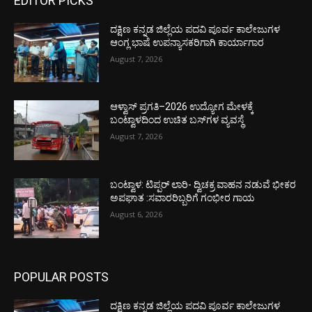
EDITOR PICKS
ದಕ್ಷಿಣ ಕನ್ನಡ ಜಿಲ್ಲೆಯ ಪದವಿ ಪೂರ್ವ ಕಾಲೇಜುಗಳ
ಆಂಗ್ಲ ಭಾಷೆ ಉಪನ್ಯಾಸಕರಿಗಾಗಿ ಕಾರ್ಯಾಗಾರ
August 7, 2026
ಆಳ್ವಾಸ್ ಪ್ರಗತಿ–2026 ಉದ್ಯೋಗ ಮೇಳಕ್ಕೆ
ಬಂಟ್ವಾಳದಿಂದ ಉಚಿತ ಬಸ್‌ಗಳ ವ್ಯವಸ್ಥೆ
August 7, 2026
ಬಂಟ್ವಾಳ: ಟಿಪ್ಪರ್ ಲಾರಿ- ದ್ವಿಚಕ್ರ ವಾಹನ ನಡುವೆ ಭೀಕರ
ಅಪಘಾತ :ಸವಾರರಿಬ್ಬರಿಗೆ ಗಂಭೀರ ಗಾಯ
August 6, 2026
POPULAR POSTS
ದಕ್ಷಿಣ ಕನ್ನಡ ಜಿಲ್ಲೆಯ ಪದವಿ ಪೂರ್ವ ಕಾಲೇಜುಗಳ