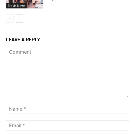
Fresh News
LEAVE A REPLY
Comment:
Na
Ema