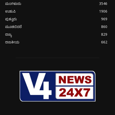
ಮಂಗಳೂರು
3546
ಉಡುಪಿ
1906
ಪುತ್ತೂರು
969
ಮೂಡಬಿದರೆ
860
ರಾಜ್ಯ
829
ರಾಜಕೀಯ
662