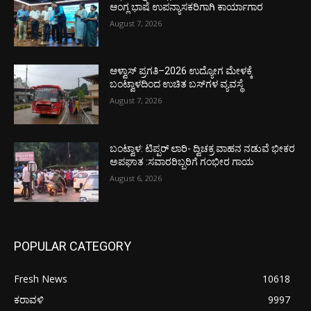
ಆಂಗ್ಲ ಭಾಷೆ ಉಪನ್ಯಾಸಕರಿಗಾಗಿ ಕಾರ್ಯಾಗಾರ
August 7, 2026
ಆಳ್ವಾಸ್ ಪ್ರಗತಿ–2026 ಉದ್ಯೋಗ ಮೇಳಕ್ಕೆ
ಬಂಟ್ವಾಳದಿಂದ ಉಚಿತ ಬಸ್‌ಗಳ ವ್ಯವಸ್ಥೆ
August 7, 2026
ಬಂಟ್ವಾಳ: ಟಿಪ್ಪರ್ ಲಾರಿ- ದ್ವಿಚಕ್ರ ವಾಹನ ನಡುವೆ ಭೀಕರ
ಅಪಘಾತ :ಸವಾರರಿಬ್ಬರಿಗೆ ಗಂಭೀರ ಗಾಯ
August 6, 2026
POPULAR CATEGORY
Fresh News
10618
ಕರಾವಳಿ
9997