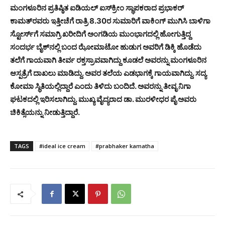
ಮಂಗಳೂರಿನ ಪ್ರತಿಷ್ಠಿತ ಐಡಿಯಲ್ ಐಸ್‍ಕ್ರೀಂ ಸ್ಥಾಪಕರಾದ ಪ್ರಭಾಕರ್
ಕಾಮತ್‍ರವರು ಇತ್ತೀಚೆಗೆ ರಾತ್ರಿ 8.30ರ ಸುಮಾರಿಗೆ ವಾಕಿಂಗ್ ಮುಗಿಸಿ ಬಾಳಿಗಾ
ಸ್ಟೋರ್ಸ್‍ಗೆ ಸಮಾಗ್ರಿ ಖರೀದಿಗೆ ಅಂಗಡಿಯ ಮುಂಭಾಗದಲ್ಲಿ ಹೋಗುತ್ತಿದ್ದ
ಸಂದರ್ಭ ಬೈಕ್‍ನಲ್ಲಿ ಬಂದ ಝೋಮಾಟೋ ಹುಡುಗ ಅವರಿಗೆ ಡಿಕ್ಕಿ ಹೊಡೆದು
ತಲೆಗೆ ಗಾಯವಾಗಿ ತೀರ್ವ ರಕ್ತಸ್ರಾವವಾಗಿದ್ದು ಕೂಡಲೆ ಅವರನ್ನು ಮಂಗಳೂರಿನ
ಆಸ್ಪತ್ರೆಗೆ ದಾಖಲು ಮಾಡಿದ್ದು. ಅವರ ತಲೆಯ ಎಡಭಾಗಕ್ಕೆ ಗಾಯವಾಗಿದ್ದು. ಸದ್ಯ
ಕೋಮಾ ಸ್ಥಿತಿಯಲ್ಲಿದ್ದಾರೆ ಎಂದು ತಿಳಿದು ಬಂದಿದೆ. ಅವರನ್ನು ತೀವೃ ನಿಗಾ
ಘಟಕದಲ್ಲಿ ಇರಿಸಲಾಗಿದ್ದು. ಮುಖ್ಯ ವೈದ್ಯರಾದ ಡಾ. ಮುರಳೀಧರ ಪೈ ಅವರು
ಚಿಕಿತ್ಸೆಯನ್ನು ನೀಡುತ್ತಿದ್ದಾರೆ.
TAGS
#ideal ice cream
#prabhaker kamatha