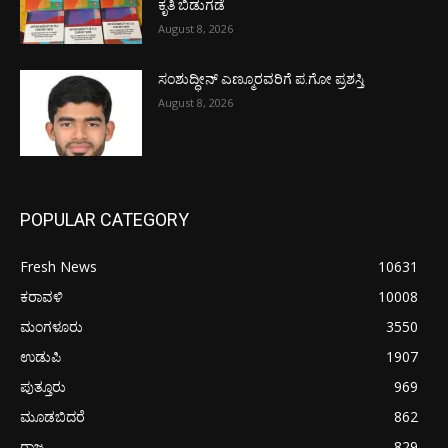
ಕೃತಿ ಬಿಡುಗಡೆ
August 8, 2026
ಸಂಶುದ್ಧೀನ್ ಎಣ್ಮೂರವರಿಗೆ ಪ.ಗೋ ಪ್ರಶಸ್ತಿ
August 8, 2026
POPULAR CATEGORY
Fresh News
10631
ಕರಾವಳಿ
10008
ಮಂಗಳೂರು
3550
ಉಡುಪಿ
1907
ಪುತ್ತೂರು
969
ಮೂಡಬಿದರೆ
862
ರಾಜ್ಯ
829