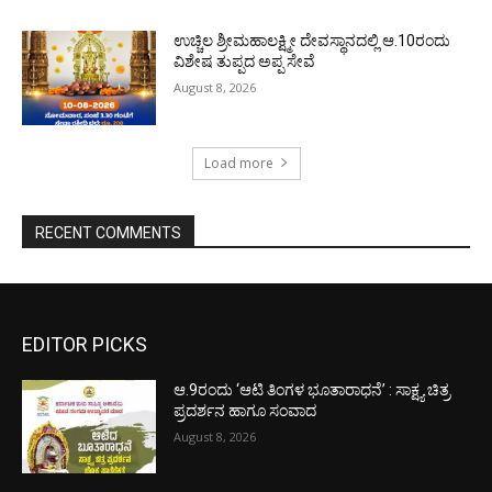
ಉಚ್ಚಿಲ ಶ್ರೀಮಹಾಲಕ್ಷ್ಮೀ ದೇವಸ್ಥಾನದಲ್ಲಿ ಆ.10ರಂದು
ವಿಶೇಷ ತುಪ್ಪದ ಅಪ್ಪ ಸೇವೆ
August 8, 2026
Load more
RECENT COMMENTS
EDITOR PICKS
ಆ.9ರಂದು ‘ಆಟಿ ತಿಂಗಳ ಭೂತಾರಾಧನೆ’ : ಸಾಕ್ಷ್ಯ ಚಿತ್ರ
ಪ್ರದರ್ಶನ ಹಾಗೂ ಸಂವಾದ
August 8, 2026