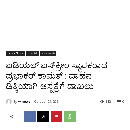
Fresh News
ಕರಾವಳಿ
ಮಂಗಳೂರು
ಐಡಿಯಲ್ ಐಸ್‍ಕ್ರೀಂ ಸ್ಥಾಪಕರಾದ
ಪ್ರಭಾಕರ್ ಕಾಮತ್‍ : ವಾಹನ
ಡಿಕ್ಕಿಯಾಗಿ ಆಸ್ಪತ್ರೆಗೆ ದಾಖಲು
By
v4news
October 29, 2021
512
0