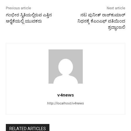
Previous article
Next article
ಗಂಭೀರ ಸ್ಥಿತಿಯಲ್ಲಿರುವ ಎತ್ತಿನ
ನಟ ಪುನೀತ್ ರಾಜ್‍ಕುಮಾರ್
ಆರೈಕೆಯಲ್ಲಿ ಯುವಕರು
ನಿಧನಕ್ಕೆ ಕೆಎಂಎಫ್ ವತಿಯಿಂದ
ಶ್ರದ್ಧಾಂಜಲಿ
v4news
http://localhost/v4news
RELATED ARTICLES