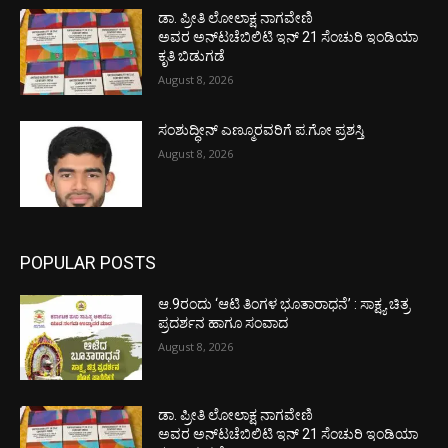
ಡಾ. ಪ್ರೀತಿ ಲೋಲಾಕ್ಷ ನಾಗವೇಣಿ
ಅವರ ಅನ್‌ಟಚೆಬಿಲಿಟಿ ಇನ್ 21 ಸೆಂಚುರಿ ಇಂಡಿಯಾ
ಕೃತಿ ಬಿಡುಗಡೆ
August 8, 2026
ಸಂಶುದ್ಧೀನ್ ಎಣ್ಮೂರವರಿಗೆ ಪ.ಗೋ ಪ್ರಶಸ್ತಿ
August 8, 2026
POPULAR POSTS
ಆ.9ರಂದು ‘ಆಟಿ ತಿಂಗಳ ಭೂತಾರಾಧನೆ’ : ಸಾಕ್ಷ್ಯ ಚಿತ್ರ
ಪ್ರದರ್ಶನ ಹಾಗೂ ಸಂವಾದ
August 8, 2026
ಡಾ. ಪ್ರೀತಿ ಲೋಲಾಕ್ಷ ನಾಗವೇಣಿ
ಅವರ ಅನ್‌ಟಚೆಬಿಲಿಟಿ ಇನ್ 21 ಸೆಂಚುರಿ ಇಂಡಿಯಾ