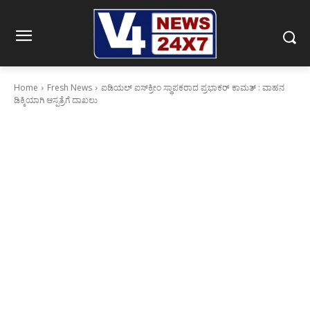
Home
Fresh News
ಐಡಿಯಲ್ ಐಸ್‍ಕ್ರೀಂ ಸ್ಥಾಪಕರಾದ ಪ್ರಭಾಕರ್ ಕಾಮತ್‍ : ವಾಹನ
ಡಿಕ್ಕಿಯಾಗಿ ಆಸ್ಪತ್ರೆಗೆ ದಾಖಲು