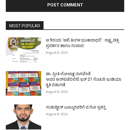
MOST POPULAR
ಆ.9ರಂದು ‘ಆಟಿ ತಿಂಗಳ ಭೂತಾರಾಧನೆ’ : ಸಾಕ್ಷ್ಯ ಚಿತ್ರ
ಪ್ರದರ್ಶನ ಹಾಗೂ ಸಂವಾದ
August 8, 2026
ಡಾ. ಪ್ರೀತಿ ಲೋಲಾಕ್ಷ ನಾಗವೇಣಿ
ಅವರ ಅನ್‌ಟಚೆಬಿಲಿಟಿ ಇನ್ 21 ಸೆಂಚುರಿ ಇಂಡಿಯಾ
ಕೃತಿ ಬಿಡುಗಡೆ
August 8, 2026
ಸಂಶುದ್ಧೀನ್ ಎಣ್ಮೂರವರಿಗೆ ಪ.ಗೋ ಪ್ರಶಸ್ತಿ
August 8, 2026