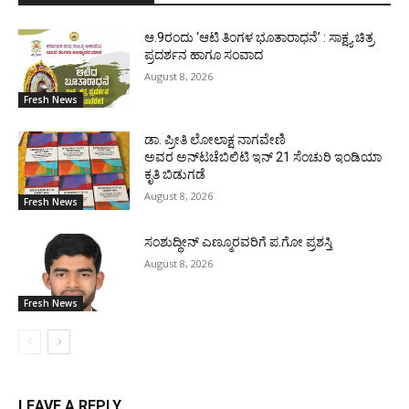
ಆ.9ರಂದು ‘ಆಟಿ ತಿಂಗಳ ಭೂತಾರಾಧನೆ’ : ಸಾಕ್ಷ್ಯ ಚಿತ್ರ
ಪ್ರದರ್ಶನ ಹಾಗೂ ಸಂವಾದ
August 8, 2026
Fresh News
ಡಾ. ಪ್ರೀತಿ ಲೋಲಾಕ್ಷ ನಾಗವೇಣಿ
ಅವರ ಅನ್‌ಟಚೆಬಿಲಿಟಿ ಇನ್ 21 ಸೆಂಚುರಿ ಇಂಡಿಯಾ
ಕೃತಿ ಬಿಡುಗಡೆ
August 8, 2026
Fresh News
ಸಂಶುದ್ಧೀನ್ ಎಣ್ಮೂರವರಿಗೆ ಪ.ಗೋ ಪ್ರಶಸ್ತಿ
August 8, 2026
Fresh News
LEAVE A REPLY