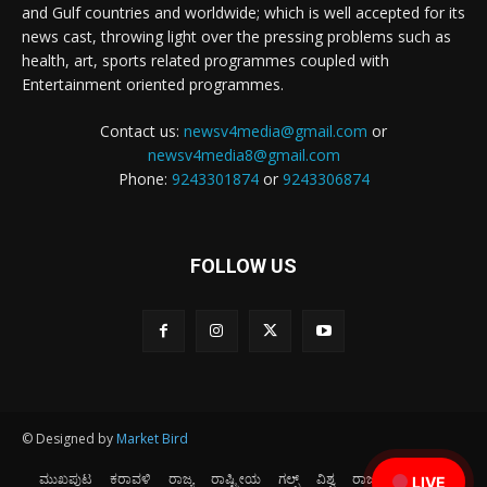
and Gulf countries and worldwide; which is well accepted for its
news cast, throwing light over the pressing problems such as
health, art, sports related programmes coupled with
Entertainment oriented programmes.
Contact us:
newsv4media@gmail.com
or
newsv4media8@gmail.com
Phone:
9243301874
or
9243306874
FOLLOW US
© Designed by
Market Bird
ಮುಖಪುಟ
ಕರಾವಳಿ
ರಾಜ್ಯ
ರಾಷ್ಟ್ರೀಯ
ಗಲ್ಫ್
ವಿಶ್ವ
ರಾಜಕೀಯ
ಕ್ರೀಡೆ
LIVE