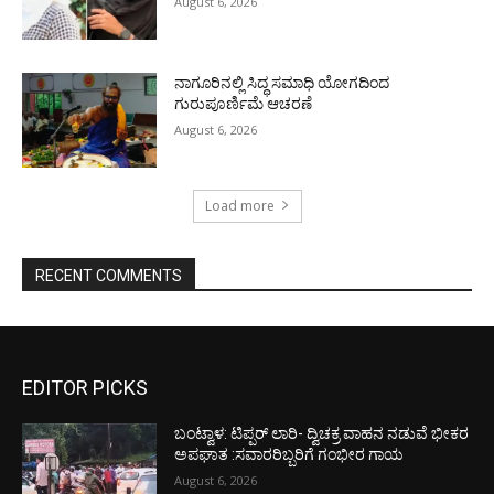
August 6, 2026
ನಾಗೂರಿನಲ್ಲಿ ಸಿದ್ಧ ಸಮಾಧಿ ಯೋಗದಿಂದ
ಗುರುಪೂರ್ಣಿಮೆ ಆಚರಣೆ
August 6, 2026
Load more
RECENT COMMENTS
EDITOR PICKS
ಬಂಟ್ವಾಳ: ಟಿಪ್ಪರ್ ಲಾರಿ- ದ್ವಿಚಕ್ರ ವಾಹನ ನಡುವೆ ಭೀಕರ
ಅಪಘಾತ :ಸವಾರರಿಬ್ಬರಿಗೆ ಗಂಭೀರ ಗಾಯ
August 6, 2026