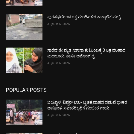
ಪುರಸಭೆಯಿಂದ ರಸ್ತೆ ಗುಂಡಿಗಳಿಗೆ ತಾತ್ಕಾಲಿಕ ಮುಕ್ತಿ
August 6, 2026
ಸಾರೆಪುಣಿ: ಮೃತ ನಿಶಾನಾ ಕುಟುಂಬಕ್ಕೆ 3 ಲಕ್ಷ ಪರಿಹಾರ
ಮಂಜೂರು: ಶಾಸಕ ಅಶೋಕ್ ರೈ
August 6, 2026
POPULAR POSTS
ಬಂಟ್ವಾಳ: ಟಿಪ್ಪರ್ ಲಾರಿ- ದ್ವಿಚಕ್ರ ವಾಹನ ನಡುವೆ ಭೀಕರ
ಅಪಘಾತ :ಸವಾರರಿಬ್ಬರಿಗೆ ಗಂಭೀರ ಗಾಯ
August 6, 2026