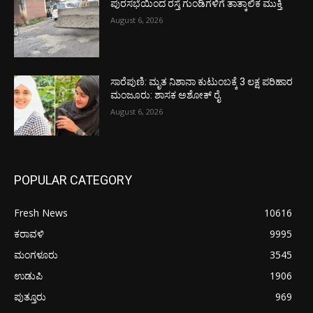
ಪುರಸಭೆಯಿಂದ ರಸ್ತೆ ಗುಂಡಿಗಳಿಗೆ ತಾತ್ಕಾಲಿಕ ಮುಕ್ತಿ
August 6, 2026
ಸಾರೆಪುಣಿ: ಮೃತ ನಿಶಾನಾ ಕುಟುಂಬಕ್ಕೆ 3 ಲಕ್ಷ ಪರಿಹಾರ
ಮಂಜೂರು: ಶಾಸಕ ಅಶೋಕ್ ರೈ
August 6, 2026
POPULAR CATEGORY
Fresh News
10616
ಕರಾವಳಿ
9995
ಮಂಗಳೂರು
3545
ಉಡುಪಿ
1906
ಪುತ್ತೂರು
969