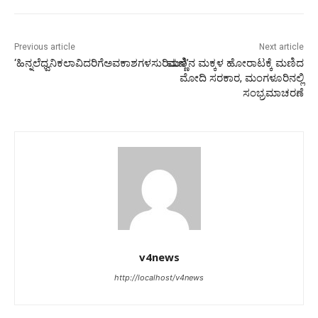
Previous article
Next article
‘ಹಿನ್ನಲೆಧ್ವನಿಕಲಾವಿದರಿಗೆಅವಕಾಶಗಳಸುರಿಮಳೆ’
ಮಣ್ಣಿನ ಮಕ್ಕಳ ಹೋರಾಟಕ್ಕೆ ಮಣಿದ
ಮೋದಿ ಸರಕಾರ, ಮಂಗಳೂರಿನಲ್ಲಿ
ಸಂಭ್ರಮಾಚರಣೆ
v4news
http://localhost/v4news