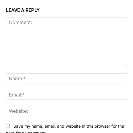
LEAVE A REPLY
Comment:
Na
Ema
Web
Save my name, email, and website in this browser for the
next time I comment.