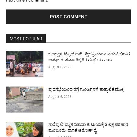
MOST POPULAR
ಬಂಟ್ವಾಳ: ಟಿಪ್ಪರ್ ಲಾರಿ- ದ್ವಿಚಕ್ರ ವಾಹನ ನಡುವೆ ಭೀಕರ
ಅಪಘಾತ :ಸವಾರರಿಬ್ಬರಿಗೆ ಗಂಭೀರ ಗಾಯ
August 6, 2026
ಪುರಸಭೆಯಿಂದ ರಸ್ತೆ ಗುಂಡಿಗಳಿಗೆ ತಾತ್ಕಾಲಿಕ ಮುಕ್ತಿ
August 6, 2026
ಸಾರೆಪುಣಿ: ಮೃತ ನಿಶಾನಾ ಕುಟುಂಬಕ್ಕೆ 3 ಲಕ್ಷ ಪರಿಹಾರ
ಮಂಜೂರು: ಶಾಸಕ ಅಶೋಕ್ ರೈ