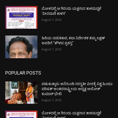
ಬೋಳದಲ್ಲಿ ಆ.9ರಂದು ಯಕ್ಷಗಾನ ತಾಳಮದ್ದಳೆ
‘ವೀರಮಣಿ ಕಾಳಗ’
August 7, 2026
ಹಿರಿಯ ನಾಟಕಕಾರ, ಕಲಾ ನಿರ್ದೇಶಕ ತಮ್ಮ ಲಕ್ಷಣ್
ಅವರಿಗೆ “ತೌಳವ ಪ್ರಶಸ್ತಿ”
August 7, 2026
POPULAR POSTS
ಪಡುಕುತ್ಯಾರು ಆನೆಗುಂದಿ ಸರಸ್ವತೀ ಪೀಠಕ್ಕೆ ವಿಶ್ವ ಹಿಂದೂ
ಪರಿಷತ್ ಅಂತರರಾಷ್ಟ್ರೀಯ ಅಧ್ಯಕ್ಷ ಅಲೋಕ್
ಕುಮಾರ್ ಭೇಟಿ
August 7, 2026
ಬೋಳದಲ್ಲಿ ಆ.9ರಂದು ಯಕ್ಷಗಾನ ತಾಳಮದ್ದಳೆ