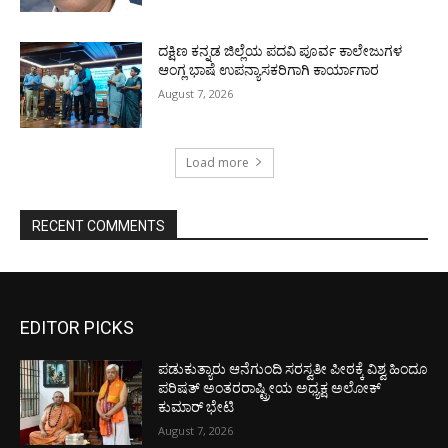
ದಕ್ಷಿಣ ಕನ್ನಡ ಜಿಲ್ಲೆಯ ಪದವಿ ಪೂರ್ವ ಕಾಲೇಜುಗಳ
ಆಂಗ್ಲ ಭಾಷೆ ಉಪನ್ಯಾಸಕರಿಗಾಗಿ ಕಾರ್ಯಾಗಾರ
August 7, 2026
Load more
RECENT COMMENTS
EDITOR PICKS
ಪಡುಕುತ್ಯಾರು ಆನೆಗುಂದಿ ಸರಸ್ವತೀ ಪೀಠಕ್ಕೆ ವಿಶ್ವ ಹಿಂದೂ
ಪರಿಷತ್ ಅಂತರರಾಷ್ಟ್ರೀಯ ಅಧ್ಯಕ್ಷ ಅಲೋಕ್
ಕುಮಾರ್ ಭೇಟಿ
August 7, 2026