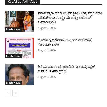
RELATED ARTICLES
ಪಡುಕುತ್ಯಾರು ಆನೆಗುಂದಿ ಸರಸ್ವತೀ ಪೀಠಕ್ಕೆ ವಿಶ್ವ ಹಿಂದೂ
ಪರಿಷತ್ ಅಂತರರಾಷ್ಟ್ರೀಯ ಅಧ್ಯಕ್ಷ ಅಲೋಕ್
ಕುಮಾರ್ ಭೇಟಿ
August 7, 2026
Fresh News
ಬೋಳದಲ್ಲಿ ಆ.9ರಂದು ಯಕ್ಷಗಾನ ತಾಳಮದ್ದಳೆ
‘ವೀರಮಣಿ ಕಾಳಗ’
August 7, 2026
Fresh News
ಹಿರಿಯ ನಾಟಕಕಾರ, ಕಲಾ ನಿರ್ದೇಶಕ ತಮ್ಮ ಲಕ್ಷಣ್
ಅವರಿಗೆ “ತೌಳವ ಪ್ರಶಸ್ತಿ”
August 7, 2026
Fresh News