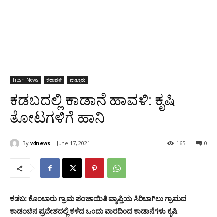
Fresh News
ಕರಾವಳಿ
ಪುತ್ತೂರು
ಕಡಬದಲ್ಲಿ ಕಾಡಾನೆ ಹಾವಳಿ: ಕೃಷಿ
ತೋಟಗಳಿಗೆ ಹಾನಿ
By
v4news
June 17, 2021
165
0
ಕಡಬ: ಕೊಂಬಾರು ಗ್ರಾಮ ಪಂಚಾಯಿತಿ ವ್ಯಾಪ್ತಿಯ ಸಿರಿಬಾಗಿಲು ಗ್ರಾಮದ
ಕಾಡಂಚಿನ ಪ್ರದೇಶದಲ್ಲಿ ಕಳೆದ ಒಂದು ವಾರದಿಂದ ಕಾಡಾನೆಗಳು ಕೃಷಿ