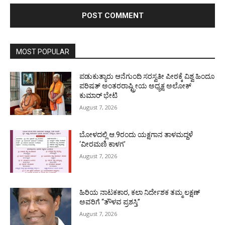
MOST POPULAR
ಪಡುಕುತ್ಯಾರು ಆನೆಗುಂದಿ ಸರಸ್ವತೀ ಪೀಠಕ್ಕೆ ವಿಶ್ವ ಹಿಂದೂ
ಪರಿಷತ್ ಅಂತರರಾಷ್ಟ್ರೀಯ ಅಧ್ಯಕ್ಷ ಅಲೋಕ್
ಕುಮಾರ್ ಭೇಟಿ
August 7, 2026
ಬೋಳದಲ್ಲಿ ಆ.9ರಂದು ಯಕ್ಷಗಾನ ತಾಳಮದ್ದಳೆ
‘ವೀರಮಣಿ ಕಾಳಗ’
August 7, 2026
ಹಿರಿಯ ನಾಟಕಕಾರ, ಕಲಾ ನಿರ್ದೇಶಕ ತಮ್ಮ ಲಕ್ಷಣ್
ಅವರಿಗೆ “ತೌಳವ ಪ್ರಶಸ್ತಿ”
August 7, 2026