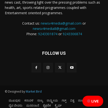
news cast, throwing light over the pressing problems such as
health, art, sports related programmes coupled with
Entertainment oriented programmes.
Contact us:
newsv4media@gmail.com
or
newsv4media8@gmail.com
Phone:
9243301874
or
9243306874
FOLLOW US
© Designed by
Market Bird
ಮುಖಪುಟ
ಕರಾವಳಿ
ರಾಜ್ಯ
ರಾಷ್ಟ್ರೀಯ
ಗಲ್ಫ್
ವಿಶ್ವ
ರಾಜಕೀಯ
ಕ್ರೀಡೆ
LIVE
ದೈವ ದೇವರು
ಮನರಂಜನೆ
ಶೈಕ್ಷಣಿಕ
ಕ್ರೈಮ್