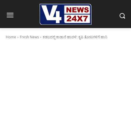
Home
Fresh News
ಕಡಬದಲ್ಲಿ ಕಾಡಾನೆ ಹಾವಳಿ: ಕೃಷಿ ತೋಟಗಳಿಗೆ ಹಾನಿ