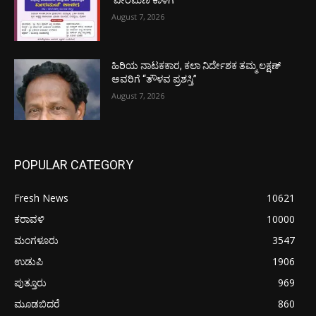
‘ವೀರಮಣಿ ಕಾಳಗ’
August 7, 2026
ಹಿರಿಯ ನಾಟಕಕಾರ, ಕಲಾ ನಿರ್ದೇಶಕ ತಮ್ಮ ಲಕ್ಷಣ್
ಅವರಿಗೆ “ತೌಳವ ಪ್ರಶಸ್ತಿ”
August 7, 2026
POPULAR CATEGORY
Fresh News
10621
ಕರಾವಳಿ
10000
ಮಂಗಳೂರು
3547
ಉಡುಪಿ
1906
ಪುತ್ತೂರು
969
ಮೂಡಬಿದರೆ
860