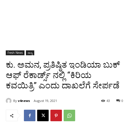
Fresh News
ರಾಜ್ಯ
ಕು. ಅಮನ, ಪ್ರತಿಷ್ಠಿತ ಇಂಡಿಯಾ ಬುಕ್
ಆಫ್ ರೆಕಾರ್ಡ್ಸ್ ನಲ್ಲಿ “ಕಿರಿಯ
ಕವಯಿತ್ರಿ” ಎಂದು ದಾಖಲೆಗೆ ಸೇರ್ಪಡೆ
By
v4news
August 19, 2021
43
0