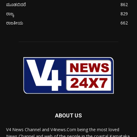
ಮೂಡಬಿದರೆ
862
ರಾಜ್ಯ
829
ರಾಜಕೀಯ
662
ABOUT US
V4 News Channel and V4news.Com being the most loved
News Channel and web of the people in the coastal Karnataka