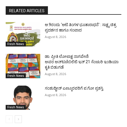
RELATED ARTICLES
ಆ.9ರಂದು ‘ಆಟಿ ತಿಂಗಳ ಭೂತಾರಾಧನೆ’ : ಸಾಕ್ಷ್ಯ ಚಿತ್ರ
ಪ್ರದರ್ಶನ ಹಾಗೂ ಸಂವಾದ
August 8, 2026
Fresh News
ಡಾ. ಪ್ರೀತಿ ಲೋಲಾಕ್ಷ ನಾಗವೇಣಿ
ಅವರ ಅನ್‌ಟಚೆಬಿಲಿಟಿ ಇನ್ 21 ಸೆಂಚುರಿ ಇಂಡಿಯಾ
ಕೃತಿ ಬಿಡುಗಡೆ
August 8, 2026
Fresh News
ಸಂಶುದ್ಧೀನ್ ಎಣ್ಮೂರವರಿಗೆ ಪ.ಗೋ ಪ್ರಶಸ್ತಿ
August 8, 2026
Fresh News