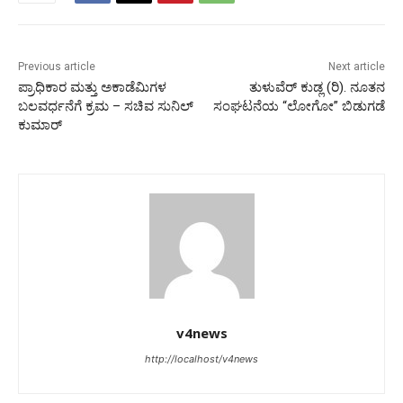
Previous article
Next article
ಪ್ರಾಧಿಕಾರ ಮತ್ತು ಅಕಾಡೆಮಿಗಳ
ತುಳುವೆರ್ ಕುಡ್ಲ (ರಿ). ನೂತನ
ಬಲವರ್ಧನೆಗೆ ಕ್ರಮ – ಸಚಿವ ಸುನಿಲ್
ಸಂಘಟನೆಯ “ಲೋಗೋ” ಬಿಡುಗಡೆ
ಕುಮಾರ್
v4news
http://localhost/v4news