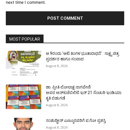
next time I comment.
MOST POPULAR
ಆ.9ರಂದು ‘ಆಟಿ ತಿಂಗಳ ಭೂತಾರಾಧನೆ’ : ಸಾಕ್ಷ್ಯ ಚಿತ್ರ
ಪ್ರದರ್ಶನ ಹಾಗೂ ಸಂವಾದ
August 8, 2026
ಡಾ. ಪ್ರೀತಿ ಲೋಲಾಕ್ಷ ನಾಗವೇಣಿ
ಅವರ ಅನ್‌ಟಚೆಬಿಲಿಟಿ ಇನ್ 21 ಸೆಂಚುರಿ ಇಂಡಿಯಾ
ಕೃತಿ ಬಿಡುಗಡೆ
August 8, 2026
ಸಂಶುದ್ಧೀನ್ ಎಣ್ಮೂರವರಿಗೆ ಪ.ಗೋ ಪ್ರಶಸ್ತಿ
August 8, 2026