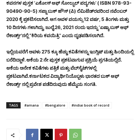
ಕವನಗಳ ಪುಸ್ತಕ ‘ಎಕೋಸ್ ಆಫ್ ಸೋಲ್ಫುಲ್ ಪದ್ಯಗಳು’ ( ISBN 978-93-
90490-90-5) ಸಪ್ನಾ ಬುಕ್ ಹೌಸ್ (ಪಿ) ಲಿಮಿಟೆಡ್‍ರವರಿಂದ ನವೆಂಬರ್
2020 ಕ್ಕೆ ಪ್ರಕಟಿಸಲಾಗಿದೆ. ಆಗ ಅವಳ ವಯಸ್ಸು 12 ವರ್ಷ, 5 ತಿಂಗಳು ಮತ್ತು
10 ದಿನಗಳು ಗಳಾಗಿದ್ದು, ಜುಲೈ 26, 2021 ರಂದು ಇದನ್ನು ‘ಏಷ್ಯಾ ಬುಕ್ ಆಫ್
ರೆಕಾರ್ಡ್ಸ್’ನಲ್ಲಿ “ಕಿರಿಯ ಕವಯಿತ್ರಿ’’ ಎಂದು ದೃಢಪಡಿಸಲಾಗಿದೆ.
ಇಲ್ಲಿಯವರೆಗೆ ಅವಳು 275 ಕ್ಕೂ ಹೆಚ್ಚು ಕವಿತೆಗಳನ್ನು ಇಂಗ್ಲಿಷ್ ಮತ್ತು ಹಿಂದಿಯಲ್ಲಿ
ಬರೆದಿದ್ದಾಳೆ. ಆಕೆಯ 2 ನೇ ಪುಸ್ತಕ ಪ್ರಕಟವಾಗುವ ಪ್ರಕ್ರಿಯೆ ಪ್ರಗತಿಯಲ್ಲಿದೆ.
ಆಕೆಯ ಅನೇಕ ಕವಿತೆಗಳು ಪತ್ರಿಕೆ ಮತ್ತು ವೆಬ್‍ಸೈಟ್‍ಗಳಲ್ಲಿ
ಪ್ರಕಟವಾಗಿವೆ.
ಕರ್ನಾಟಕದ ವಿದ್ಯಾರ್ಥಿನಿಯೊಬ್ಬಳು ಭಾರತದ ಬುಕ್ ಆಫ್
ರೆಕಾರ್ಡ್ಸ್ ನಲ್ಲಿ ಪ್ರವೇಶ ಪಡೆದಿರುವುದು ಹೆಮ್ಮೆಯ ಸಂಗತಿ.
TAGS
#amana
#bengalore
#indiai book of record