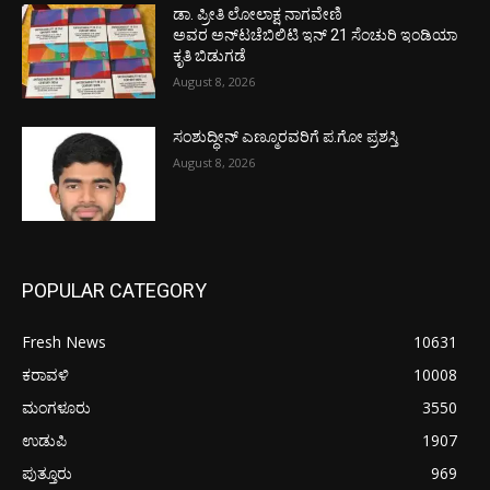
ಡಾ. ಪ್ರೀತಿ ಲೋಲಾಕ್ಷ ನಾಗವೇಣಿ
ಅವರ ಅನ್‌ಟಚೆಬಿಲಿಟಿ ಇನ್ 21 ಸೆಂಚುರಿ ಇಂಡಿಯಾ
ಕೃತಿ ಬಿಡುಗಡೆ
August 8, 2026
ಸಂಶುದ್ಧೀನ್ ಎಣ್ಮೂರವರಿಗೆ ಪ.ಗೋ ಪ್ರಶಸ್ತಿ
August 8, 2026
POPULAR CATEGORY
Fresh News
10631
ಕರಾವಳಿ
10008
ಮಂಗಳೂರು
3550
ಉಡುಪಿ
1907
ಪುತ್ತೂರು
969