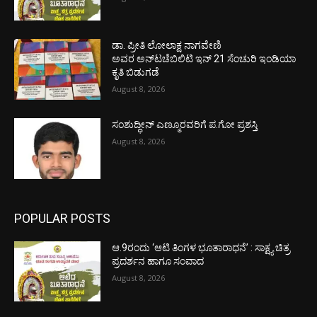
ಡಾ. ಪ್ರೀತಿ ಲೋಲಾಕ್ಷ ನಾಗವೇಣಿ
ಅವರ ಅನ್‌ಟಚೆಬಿಲಿಟಿ ಇನ್ 21 ಸೆಂಚುರಿ ಇಂಡಿಯಾ
ಕೃತಿ ಬಿಡುಗಡೆ
August 8, 2026
ಸಂಶುದ್ಧೀನ್ ಎಣ್ಮೂರವರಿಗೆ ಪ.ಗೋ ಪ್ರಶಸ್ತಿ
August 8, 2026
POPULAR POSTS
ಆ.9ರಂದು ‘ಆಟಿ ತಿಂಗಳ ಭೂತಾರಾಧನೆ’ : ಸಾಕ್ಷ್ಯ ಚಿತ್ರ
ಪ್ರದರ್ಶನ ಹಾಗೂ ಸಂವಾದ
August 8, 2026