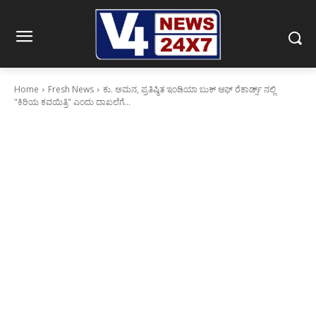
Home
Fresh News
ಕು. ಅಮನ, ಪ್ರತಿಷ್ಠಿತ ಇಂಡಿಯಾ ಬುಕ್ ಆಫ್ ರೆಕಾರ್ಡ್ಸ್ ನಲ್ಲಿ
"ಕಿರಿಯ ಕವಯಿತ್ರಿ" ಎಂದು ದಾಖಲೆಗೆ...