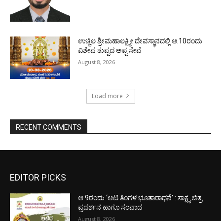
ಉಚ್ಚಿಲ ಶ್ರೀಮಹಾಲಕ್ಷ್ಮೀ ದೇವಸ್ಥಾನದಲ್ಲಿ ಆ.10ರಂದು
ವಿಶೇಷ ತುಪ್ಪದ ಅಪ್ಪ ಸೇವೆ
August 8, 2026
Load more
RECENT COMMENTS
EDITOR PICKS
ಆ.9ರಂದು ‘ಆಟಿ ತಿಂಗಳ ಭೂತಾರಾಧನೆ’ : ಸಾಕ್ಷ್ಯ ಚಿತ್ರ
ಪ್ರದರ್ಶನ ಹಾಗೂ ಸಂವಾದ
August 8, 2026