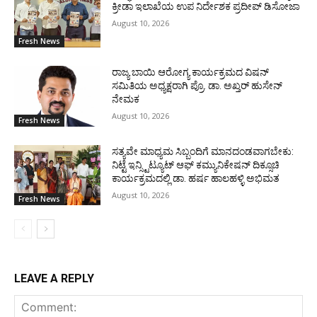
ಕ್ರೀಡಾ ಇಲಾಖೆಯ ಉಪ ನಿರ್ದೇಶಕ ಪ್ರದೀಪ್ ಡಿಸೋಜಾ
August 10, 2026
Fresh News
ರಾಜ್ಯ ಬಾಯಿ ಆರೋಗ್ಯ ಕಾರ್ಯಕ್ರಮದ ವಿಷನ್
ಸಮಿತಿಯ ಅಧ್ಯಕ್ಷರಾಗಿ ಪ್ರೊ. ಡಾ. ಅಖ್ತರ್ ಹುಸೇನ್
ನೇಮಕ
August 10, 2026
Fresh News
ಸತ್ಯವೇ ಮಾಧ್ಯಮ ಸಿಬ್ಬಂದಿಗೆ ಮಾನದಂಡವಾಗಬೇಕು:
ನಿಟ್ಟೆ ಇನ್ಸ್ಟಿಟ್ಯೂಟ್ ಆಫ್ ಕಮ್ಯುನಿಕೇಷನ್ ದಿಕ್ಸೂಚಿ
ಕಾರ್ಯಕ್ರಮದಲ್ಲಿ ಡಾ. ಹರ್ಷ ಹಾಲಹಳ್ಳಿ ಅಭಿಮತ
August 10, 2026
Fresh News
LEAVE A REPLY