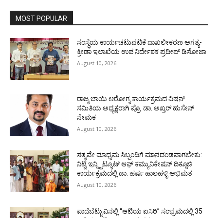
MOST POPULAR
ಸಂಸ್ಥೆಯ ಕಾರ್ಯಚಟುವಟಿಕೆ ದಾಖಲೀಕರಣ ಅಗತ್ಯ-
ಕ್ರೀಡಾ ಇಲಾಖೆಯ ಉಪ ನಿರ್ದೇಶಕ ಪ್ರದೀಪ್ ಡಿಸೋಜಾ
August 10, 2026
ರಾಜ್ಯ ಬಾಯಿ ಆರೋಗ್ಯ ಕಾರ್ಯಕ್ರಮದ ವಿಷನ್
ಸಮಿತಿಯ ಅಧ್ಯಕ್ಷರಾಗಿ ಪ್ರೊ. ಡಾ. ಅಖ್ತರ್ ಹುಸೇನ್
ನೇಮಕ
August 10, 2026
ಸತ್ಯವೇ ಮಾಧ್ಯಮ ಸಿಬ್ಬಂದಿಗೆ ಮಾನದಂಡವಾಗಬೇಕು:
ನಿಟ್ಟೆ ಇನ್ಸ್ಟಿಟ್ಯೂಟ್ ಆಫ್ ಕಮ್ಯುನಿಕೇಷನ್ ದಿಕ್ಸೂಚಿ
ಕಾರ್ಯಕ್ರಮದಲ್ಲಿ ಡಾ. ಹರ್ಷ ಹಾಲಹಳ್ಳಿ ಅಭಿಮತ
August 10, 2026
ಪಾದೆಬೆಟ್ಟುವಿನಲ್ಲಿ “ಆಟಿಯ ಐಸಿರಿ’’ ಸಂಭ್ರಮದಲ್ಲಿ 35