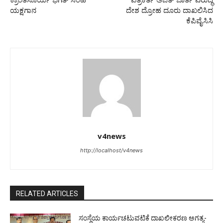
ಕ್ರಾಂತಿಸೂರ್ಯ ಭಗತ್ ಸಿಂಹ
ಪತ್ರಕರ್ತ ಅಜಿತ್ ಬಾರ್ತಿ ವಿರುದ್ಧ
ಯಕ್ಷಗಾನ
ದೇಶ ದ್ರೋಹ ದೂರು ದಾಖಲಿಸಿದ
ಕೆಪಿವೈಸಿಸಿ
v4news
http://localhost/v4news
RELATED ARTICLES
ಸಂಸ್ಥೆಯ ಕಾರ್ಯಚಟುವಟಿಕೆ ದಾಖಲೀಕರಣ ಅಗತ್ಯ-