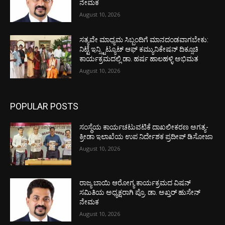
ನೇಮಕ
August 10, 2026
ಸತ್ಯವೇ ಮಾಧ್ಯಮ ಸಿಬ್ಬಂದಿಗೆ ಮಾನದಂಡವಾಗಬೇಕು:
ನಿಟ್ಟೆ ಇನ್ಸ್ಟಿಟ್ಯೂಟ್ ಆಫ್ ಕಮ್ಯುನಿಕೇಷನ್ ದಿಕ್ಸೂಚಿ
ಕಾರ್ಯಕ್ರಮದಲ್ಲಿ ಡಾ. ಹರ್ಷ ಹಾಲಹಳ್ಳಿ ಅಭಿಮತ
August 10, 2026
POPULAR POSTS
ಸಂಸ್ಥೆಯ ಕಾರ್ಯಚಟುವಟಿಕೆ ದಾಖಲೀಕರಣ ಅಗತ್ಯ-
ಕ್ರೀಡಾ ಇಲಾಖೆಯ ಉಪ ನಿರ್ದೇಶಕ ಪ್ರದೀಪ್ ಡಿಸೋಜಾ
August 10, 2026
ರಾಜ್ಯ ಬಾಯಿ ಆರೋಗ್ಯ ಕಾರ್ಯಕ್ರಮದ ವಿಷನ್
ಸಮಿತಿಯ ಅಧ್ಯಕ್ಷರಾಗಿ ಪ್ರೊ. ಡಾ. ಅಖ್ತರ್ ಹುಸೇನ್
ನೇಮಕ
August 10, 2026