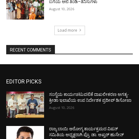
ಬಗೆಯ ಆಟಿ ತಿಂಡಿ–ತಿನಿಸುಗಳು
August 10, 2026
Load more
RECENT COMMENTS
EDITOR PICKS
ಸಂಸ್ಥೆಯ ಕಾರ್ಯಚಟುವಟಿಕೆ ದಾಖಲೀಕರಣ ಅಗತ್ಯ-
ಕ್ರೀಡಾ ಇಲಾಖೆಯ ಉಪ ನಿರ್ದೇಶಕ ಪ್ರದೀಪ್ ಡಿಸೋಜಾ
August 10, 2026
ರಾಜ್ಯ ಬಾಯಿ ಆರೋಗ್ಯ ಕಾರ್ಯಕ್ರಮದ ವಿಷನ್
ಸಮಿತಿಯ ಅಧ್ಯಕ್ಷರಾಗಿ ಪ್ರೊ. ಡಾ. ಅಖ್ತರ್ ಹುಸೇನ್