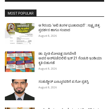
MOST POPULAR
ಆ.9ರಂದು ‘ಆಟಿ ತಿಂಗಳ ಭೂತಾರಾಧನೆ’ : ಸಾಕ್ಷ್ಯ ಚಿತ್ರ
ಪ್ರದರ್ಶನ ಹಾಗೂ ಸಂವಾದ
August 8, 2026
ಡಾ. ಪ್ರೀತಿ ಲೋಲಾಕ್ಷ ನಾಗವೇಣಿ
ಅವರ ಅನ್‌ಟಚೆಬಿಲಿಟಿ ಇನ್ 21 ಸೆಂಚುರಿ ಇಂಡಿಯಾ
ಕೃತಿ ಬಿಡುಗಡೆ
August 8, 2026
ಸಂಶುದ್ಧೀನ್ ಎಣ್ಮೂರವರಿಗೆ ಪ.ಗೋ ಪ್ರಶಸ್ತಿ
August 8, 2026