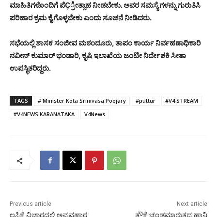
ಮಾಹಿತಿಗಳೊಂದಿಗೆ ಪೆÇ್ರೀತ್ಸಾಹ ನೀಡಬೇಕು. ಅವರ ಸಮಸ್ಯೆಗಳನ್ನು ಗುರುತಿಸಿ
ಪರಿಹಾರ ಕ್ರಮ ಕೈಗೊಳ್ಳಬೇಕು ಎಂದು ಸೂಚನೆ ನೀಡಿದರು.
ಸಭೆಯಲ್ಲಿ ಶಾಸಕ ಸಂಜೀವ ಮಠಂದೂರು, ತಾಪಂ ಕಾರ್ಯ ನಿರ್ವಹಣಾಧಿಕಾರಿ
ನವೀನ್ ಕುಮಾರ್ ಭಂಡಾರಿ, ಕೃಷಿ ಇಲಾಖೆಯ ಜಂಟೀ ನಿರ್ದೇಶಕಿ ಸೀತಾ
ಉಪಸ್ಥಿತರಿದ್ದರು.
TAGS
# Minister Kota Srinivasa Poojary
#puttur
#V4 STREAM
#V4NEWS KARANATAKA
V4News
Previous article
Next article
ಲಸಿಕೆ ವಿಚಾರದಲ್ಲಿ ಅವ್ಯವಹಾರ
ತೌಕ್ತೆ ಚಂಡಮಾರುತದ ಹಾನಿ