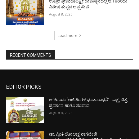
ಉಚ್ಚಿಲ ಶ್ರೀಮಹಾಲಕ್ಷ್ಮೀ ದೇವಸ್ಥಾನದಲ್ಲಿ ಆ.10ರಂದು
ವಿಶೇಷ ತುಪ್ಪದ ಅಪ್ಪ ಸೇವೆ
August 8, 2026
Load more
RECENT COMMENTS
EDITOR PICKS
ಆ.9ರಂದು ‘ಆಟಿ ತಿಂಗಳ ಭೂತಾರಾಧನೆ’ : ಸಾಕ್ಷ್ಯ ಚಿತ್ರ
ಪ್ರದರ್ಶನ ಹಾಗೂ ಸಂವಾದ
August 8, 2026
ಡಾ. ಪ್ರೀತಿ ಲೋಲಾಕ್ಷ ನಾಗವೇಣಿ