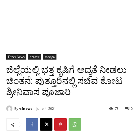
Fresh News
ಕರಾವಳಿ
ಪುತ್ತೂರು
ಜಿಲ್ಲೆಯಲ್ಲಿ ಭತ್ತ ಕೃಷಿಗೆ ಆದ್ಯತೆ ನೀಡಲು
ಚಿಂತನೆ: ಪುತ್ತೂರಿನಲ್ಲಿ ಸಚಿವ ಕೋಟ
ಶ್ರೀನಿವಾಸ ಪೂಜಾರಿ
By
v4news
June 4, 2021
73
0