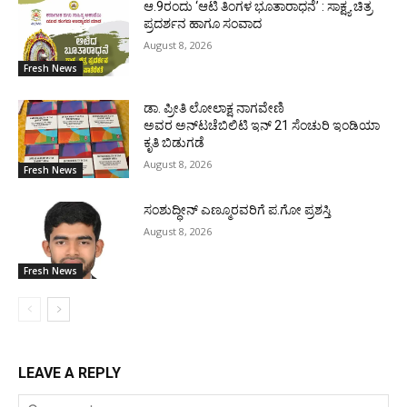
ಆ.9ರಂದು ‘ಆಟಿ ತಿಂಗಳ ಭೂತಾರಾಧನೆ’ : ಸಾಕ್ಷ್ಯ ಚಿತ್ರ
ಪ್ರದರ್ಶನ ಹಾಗೂ ಸಂವಾದ
August 8, 2026
Fresh News
ಡಾ. ಪ್ರೀತಿ ಲೋಲಾಕ್ಷ ನಾಗವೇಣಿ
ಅವರ ಅನ್‌ಟಚೆಬಿಲಿಟಿ ಇನ್ 21 ಸೆಂಚುರಿ ಇಂಡಿಯಾ
ಕೃತಿ ಬಿಡುಗಡೆ
August 8, 2026
Fresh News
ಸಂಶುದ್ಧೀನ್ ಎಣ್ಮೂರವರಿಗೆ ಪ.ಗೋ ಪ್ರಶಸ್ತಿ
August 8, 2026
Fresh News
LEAVE A REPLY