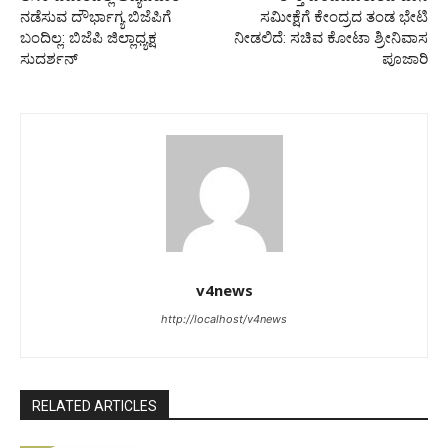
ನಡೆಸುವ ದೌರ್ಭಾಗ್ಯ ಬಿಜೆಪಿಗೆ
ಸಮೀಕ್ಷೆಗೆ ಕೇಂದ್ರದ ತಂಡ ಭೇಟಿ
ಬಂದಿಲ್ಲ: ಬಿಜೆಪಿ ಜಿಲ್ಲಾಧ್ಯಕ್ಷ
ನೀಡಲಿದೆ: ಸಚಿವ ಕೋಟಾ ಶ್ರೀನಿವಾಸ
ಸುದರ್ಶನ್
ಪೂಜಾರಿ
v4news
http://localhost/v4news
RELATED ARTICLES