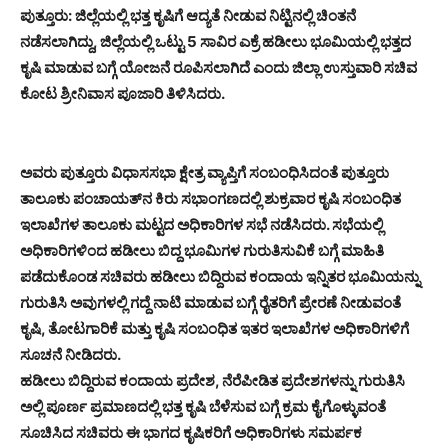
ಪುತ್ತೂರು: ಜಿಲ್ಲೆಯಲ್ಲಿ ಭತ್ತ ಕೃಷಿಗೆ ಆದ್ಯತೆ ನೀಡುವ ನಿಟ್ಟಿನಲ್ಲಿ ಚಿಂತನೆ
ನಡೆಸಲಾಗಿದ್ದು, ಜಿಲ್ಲೆಯಲ್ಲಿ ಒಟ್ಟು 5 ಸಾವಿರ ಎಕ್ರೆ ಹಡೀಲು ಭೂಮಿಯಲ್ಲಿ ಭತ್ತದ
ಕೃಷಿ ಮಾಡುವ ಬಗ್ಗೆ ಯೋಜನೆ ರೂಪಿಸಲಾಗಿದೆ ಎಂದು ಜಿಲ್ಲಾ ಉಸ್ತುವಾರಿ ಸಚಿವ
ಕೋಟ ಶ್ರೀನಿವಾಸ ಪೂಜಾರಿ ತಿಳಿಸಿದರು.
ಅವರು ಪುತ್ತೂರು ವಿಧಾಸಸಭಾ ಕ್ಷೇತ್ರ ವ್ಯಾಪ್ತಿಗೆ ಸಂಬಂಧಿಸಿದಂತೆ ಪುತ್ತೂರು
ತಾಲೂಕು ಪಂಚಾಯತ್‍ನ ಕಿರು ಸಭಾಂಗಣದಲ್ಲಿ ಶುಕ್ರವಾರ ಕೃಷಿ ಸಂಬಂಧಿತ
ಇಲಾಖೆಗಳ ತಾಲೂಕು ಮಟ್ಟದ ಅಧಿಕಾರಿಗಳ ಸಭೆ ನಡೆಸಿದರು. ಸಭೆಯಲ್ಲಿ
ಅಧಿಕಾರಿಗಳಿಂದ ಹಡೀಲು ಬಿದ್ದ ಭೂಮಿಗಳ ಗುರುತಿಸುವಿಕೆ ಬಗ್ಗೆ ಮಾಹಿತಿ
ಪಡೆದುಕೊಂಡ ಸಚಿವರು ಹಡೀಲು ಬಿದ್ದಿರುವ ಕಂದಾಯ ಇನ್ನಿತರ ಭೂಮಿಯನ್ನು
ಗುರುತಿಸಿ ಅವುಗಳಲ್ಲಿ ಗದ್ದೆ ನಾಟಿ ಮಾಡುವ ಬಗ್ಗೆ ರೈತರಿಗೆ ಪ್ರೇರಣೆ ನೀಡುವಂತೆ
ಕೃಷಿ, ತೋಟಗಾರಿಕೆ ಮತ್ತು ಕೃಷಿ ಸಂಬಂಧಿತ ಇತರ ಇಲಾಖೆಗಳ ಅಧಿಕಾರಿಗಳಿಗೆ
ಸೂಚನೆ ನೀಡಿದರು.
ಹಡೀಲು ಬಿದ್ದಿರುವ ಕಂದಾಯ ಪ್ರದೇಶ, ನೆರೆಪೀಡಿತ ಪ್ರದೇಶಗಳನ್ನು ಗುರುತಿಸಿ
ಅಲ್ಲಿ ಪೂರ್ಣ ಪ್ರಮಾಣದಲ್ಲಿ ಭತ್ತ ಕೃಷಿ ಬೆಳೆಸುವ ಬಗ್ಗೆ ಕ್ರಮ ಕೈಗೊಳ್ಳುವಂತೆ
ಸೂಚಿಸಿದ ಸಚಿವರು ಈ ಭಾಗದ ಕೃಷಿಕರಿಗೆ ಅಧಿಕಾರಿಗಳು ಸಮರ್ಪಕ