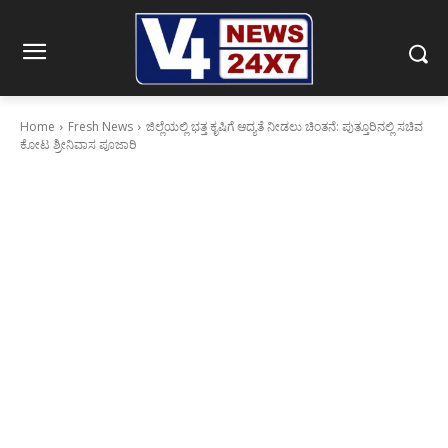
Home
Fresh News
ಜಿಲ್ಲೆಯಲ್ಲಿ ಭತ್ತ ಕೃಷಿಗೆ ಆದ್ಯತೆ ನೀಡಲು ಚಿಂತನೆ: ಪುತ್ತೂರಿನಲ್ಲಿ ಸಚಿವ
ಕೋಟ ಶ್ರೀನಿವಾಸ ಪೂಜಾರಿ