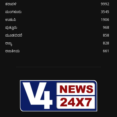
ಕರಾವಳಿ
9992
ಮಂಗಳೂರು
3545
ಉಡುಪಿ
1906
ಪುತ್ತೂರು
968
ಮೂಡಬಿದರೆ
858
ರಾಜ್ಯ
828
ರಾಜಕೀಯ
661