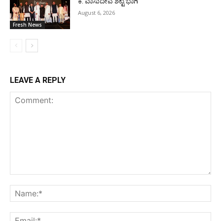
ಕೆ. ವಾಸುದೇವ ಶೆಟ್ಟಿ ಭಾಗಿ
August 6, 2026
Fresh News
LEAVE A REPLY
Comment:
Na
Ema