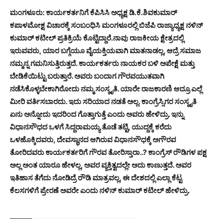
ಮಂಗಳೂರು: ಕಾರ್ಯಕರ್ತನಿಗೆ ಕೆಪಿಸಿಸಿ ಅಧ್ಯಕ್ಷ ಡಿ.ಕೆ.ಶಿವಕುಮಾರ್
ಕಪಾಳಮೋಕ್ಷ ವಿಚಾರಕ್ಕೆ ಸಂಬಂಧಿಸಿ ಮಂಗಳೂರಲ್ಲಿ ಬಿಜೆಪಿ ರಾಜ್ಯಾಧ್ಯಕ್ಷ ನಳಿನ್
ಕುಮಾರ್ ಕಟೀಲ್ ಪ್ರತಿಕ್ರಿಯೆ ಕೊಟ್ಟಿದ್ದಾರೆ.
ನಾವು ರಾಜಕೀಯ ಕ್ಷೇತ್ರದಲ್ಲಿ
ಇರುವವರು, ಯಾರ ಬಗ್ಗೆಯೂ ವೈಯಕ್ತಿಯವಾಗಿ ಮಾತನಾಡಲ್ಲ, ಆದ್ರೆ ಸಮಾಜ
ನಮ್ಮನ್ನ ಗಮನಿಸುತ್ತಿರುತ್ತದೆ. ಕಾರ್ಯಕರ್ತರು ನಾಯಕರ ಬಳಿ ಅಪೇಕ್ಷೆ ಮತ್ತು
ಬೇಡಿಕೆಯಿಟ್ಟು ಬರುತ್ತಾರೆ. ಅವರು ಬಂದಾಗ ಗೌರವಯುತವಾಗಿ
ನಡೆಸಿಕೊಳ್ಳಬೇಕಾಗಿರೋದು ನಮ್ಮ ಸಂಸ್ಕೃತಿ. ಯಾರೇ ರಾಜಕಾರಣಿ ಆದ್ರೂ ಎಲ್ಲೆ
ಮೀರಿ ವರ್ತಿಸಬಾರದು. ಇದು ಸರಿಯಾದ ನಡತೆ ಅಲ್ಲ. ಕಾಂಗ್ರೆಸ್ಸಿಗರ ಸಂಸ್ಕೃತಿ
ಏನು ಅನ್ನೋದು ಇದರಿಂದ ಗೊತ್ತಾಗುತ್ತೆ ಎಂದು ಅವರು ಹೇಳಿದ್ರು. ಇನ್ನು
ವಿಧಾನಸೌಧದ ಒಳಗೆ ಸಿದ್ದರಾಮಯ್ಯ ತೊಡೆ ತಟ್ಟಿ, ಯುದ್ದಕ್ಕೆ ಕರೆದು
ಒಳಹೊಕ್ಕಿದವರು, ದೇವಸ್ಥಾನದ ಆಗಿರುವ ವಿಧಾನಸೌಧಕ್ಕೆ ಅಗೌರವ
ತೋರಿದವರು ಕಾರ್ಯಕರ್ತರಿಗೆ ಗೌರವ ತೋರಿಸ್ತಾರಾ..? ಕಾಂಗ್ರೆಸ್ ರೌಡಿಗಳ ಪಕ್ಷ
ಅಲ್ಲ ಅಂತ ಯಾರೂ ಹೇಳಲ್ಲ, ಅವರ ವ್ಯಕ್ತಿತ್ವದಲ್ಲೇ ಅದು ಕಾಣುತ್ತದೆ. ಅವರ
ಇತಿಹಾಸ ತೆಗೆದು ನೋಡಿದ್ರೆ ರೌಡಿ ಮಾತ್ರವಲ್ಲ, ಈ ದೇಶದಲ್ಲಿ ಎಲ್ಲಾ ಕೆಟ್ಟ
ಕೆಲಸಗಳಿಗೆ ಪ್ರೇರಣೆ ಅವರೇ ಎಂದು ನಳಿನ್ ಕುಮಾರ್ ಕಟೀಲ್ ಹೇಳಿದ್ರು.