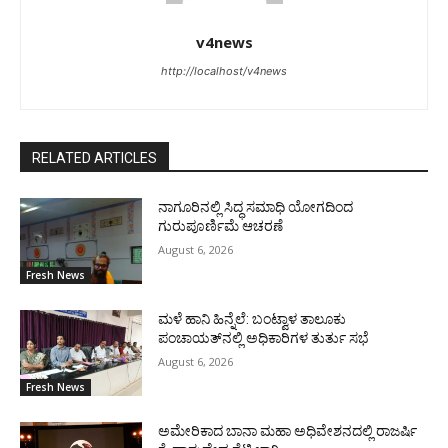
v4news
http://localhost/v4news
RELATED ARTICLES
ನಾಗೂರಿನಲ್ಲಿ ಸಿದ್ಧ ಸಮಾಧಿ ಯೋಗದಿಂದ
ಗುರುಪೂರ್ಣಿಮೆ ಆಚರಣೆ
August 6, 2026
Fresh News
ಮಳೆ ಹಾನಿ ಹಿನ್ನೆಲೆ: ಬಂಟ್ವಾಳ ತಾಲೂಕು
ಪಂಚಾಯತ್‌ನಲ್ಲಿ ಅಧಿಕಾರಿಗಳ ತುರ್ತು ಸಭೆ
August 6, 2026
Fresh News
ಅಮೇರಿಕಾದ ಬಾನಾ ಮಹಾ ಅಧಿವೇಶನದಲ್ಲಿ ರಾಜರ್ಷಿ