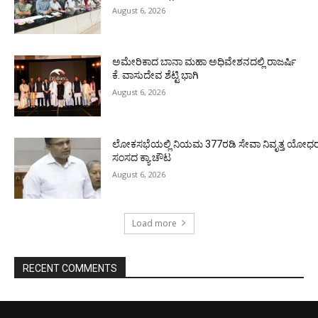
August 6, 2026
ಅಮೇರಿಕಾದ ಬಾನಾ ಮಹಾ ಅಧಿವೇಶನದಲ್ಲಿ ರಾಜರ್ಷಿ
ಕೆ. ವಾಸುದೇವ ಶೆಟ್ಟಿ ಭಾಗಿ
August 6, 2026
ಲೋಕಸಭೆಯಲ್ಲಿ ನಿಯಮ 377ರಡಿ ಸೇವಾ ನಿವೃತ್ತ ಯೋಧರ ಪ
ಸಂಸದ ಕ್ಯಾ.ಚೌಟ
August 6, 2026
Load more
RECENT COMMENTS