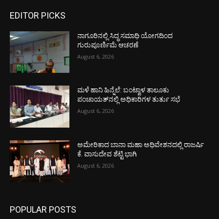
EDITOR PICKS
ನಾಗೂರಿನಲ್ಲಿ ಸಿದ್ಧ ಸಮಾಧಿ ಯೋಗದಿಂದ
ಗುರುಪೂರ್ಣಿಮೆ ಆಚರಣೆ
August 6, 2026
ಮಳೆ ಹಾನಿ ಹಿನ್ನೆಲೆ: ಬಂಟ್ವಾಳ ತಾಲೂಕು
ಪಂಚಾಯತ್‌ನಲ್ಲಿ ಅಧಿಕಾರಿಗಳ ತುರ್ತು ಸಭೆ
August 6, 2026
ಅಮೇರಿಕಾದ ಬಾನಾ ಮಹಾ ಅಧಿವೇಶನದಲ್ಲಿ ರಾಜರ್ಷಿ
ಕೆ. ವಾಸುದೇವ ಶೆಟ್ಟಿ ಭಾಗಿ
August 6, 2026
POPULAR POSTS