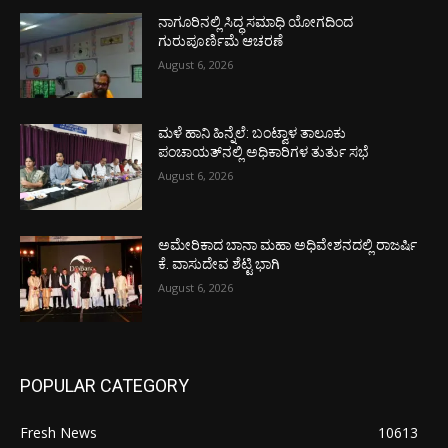
ನಾಗೂರಿನಲ್ಲಿ ಸಿದ್ಧ ಸಮಾಧಿ ಯೋಗದಿಂದ
ಗುರುಪೂರ್ಣಿಮೆ ಆಚರಣೆ
August 6, 2026
ಮಳೆ ಹಾನಿ ಹಿನ್ನೆಲೆ: ಬಂಟ್ವಾಳ ತಾಲೂಕು
ಪಂಚಾಯತ್‌ನಲ್ಲಿ ಅಧಿಕಾರಿಗಳ ತುರ್ತು ಸಭೆ
August 6, 2026
ಅಮೇರಿಕಾದ ಬಾನಾ ಮಹಾ ಅಧಿವೇಶನದಲ್ಲಿ ರಾಜರ್ಷಿ
ಕೆ. ವಾಸುದೇವ ಶೆಟ್ಟಿ ಭಾಗಿ
August 6, 2026
POPULAR CATEGORY
Fresh News
10613