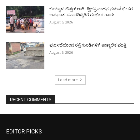
ಬಂಟ್ವಾಳ: ಟಿಪ್ಪರ್ ಲಾರಿ- ದ್ವಿಚಕ್ರ ವಾಹನ ನಡುವೆ ಭೀಕರ
ಅಪಘಾತ :ಸವಾರರಿಬ್ಬರಿಗೆ ಗಂಭೀರ ಗಾಯ
August 6, 2026
ಪುರಸಭೆಯಿಂದ ರಸ್ತೆ ಗುಂಡಿಗಳಿಗೆ ತಾತ್ಕಾಲಿಕ ಮುಕ್ತಿ
August 6, 2026
Load more
RECENT COMMENTS
EDITOR PICKS