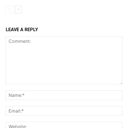
LEAVE A REPLY
Comment:
Na
Ema
Web