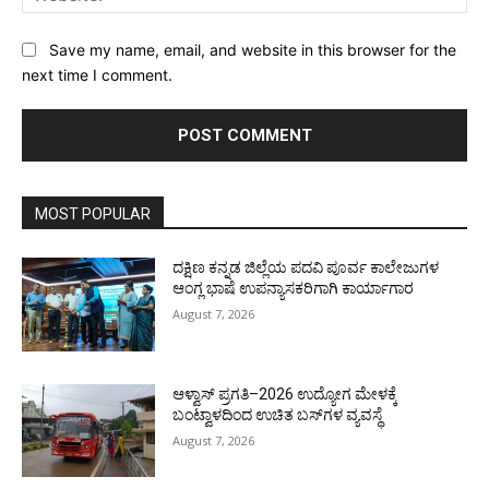
Save my name, email, and website in this browser for the
next time I comment.
MOST POPULAR
ದಕ್ಷಿಣ ಕನ್ನಡ ಜಿಲ್ಲೆಯ ಪದವಿ ಪೂರ್ವ ಕಾಲೇಜುಗಳ
ಆಂಗ್ಲ ಭಾಷೆ ಉಪನ್ಯಾಸಕರಿಗಾಗಿ ಕಾರ್ಯಾಗಾರ
August 7, 2026
ಆಳ್ವಾಸ್ ಪ್ರಗತಿ–2026 ಉದ್ಯೋಗ ಮೇಳಕ್ಕೆ
ಬಂಟ್ವಾಳದಿಂದ ಉಚಿತ ಬಸ್‌ಗಳ ವ್ಯವಸ್ಥೆ
August 7, 2026