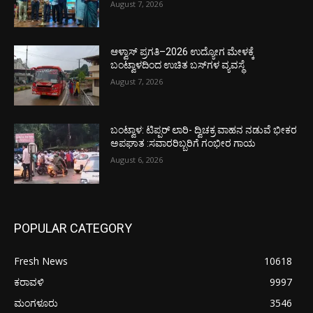
August 7, 2026
ಆಳ್ವಾಸ್ ಪ್ರಗತಿ–2026 ಉದ್ಯೋಗ ಮೇಳಕ್ಕೆ
ಬಂಟ್ವಾಳದಿಂದ ಉಚಿತ ಬಸ್‌ಗಳ ವ್ಯವಸ್ಥೆ
August 7, 2026
ಬಂಟ್ವಾಳ: ಟಿಪ್ಪರ್ ಲಾರಿ- ದ್ವಿಚಕ್ರ ವಾಹನ ನಡುವೆ ಭೀಕರ
ಅಪಘಾತ :ಸವಾರರಿಬ್ಬರಿಗೆ ಗಂಭೀರ ಗಾಯ
August 6, 2026
POPULAR CATEGORY
Fresh News
10618
ಕರಾವಳಿ
9997
ಮಂಗಳೂರು
3546