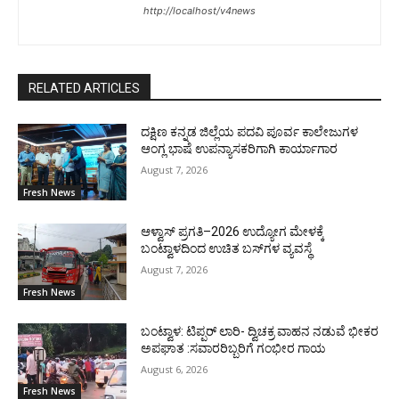
http://localhost/v4news
RELATED ARTICLES
ದಕ್ಷಿಣ ಕನ್ನಡ ಜಿಲ್ಲೆಯ ಪದವಿ ಪೂರ್ವ ಕಾಲೇಜುಗಳ
ಆಂಗ್ಲ ಭಾಷೆ ಉಪನ್ಯಾಸಕರಿಗಾಗಿ ಕಾರ್ಯಾಗಾರ
August 7, 2026
Fresh News
ಆಳ್ವಾಸ್ ಪ್ರಗತಿ–2026 ಉದ್ಯೋಗ ಮೇಳಕ್ಕೆ
ಬಂಟ್ವಾಳದಿಂದ ಉಚಿತ ಬಸ್‌ಗಳ ವ್ಯವಸ್ಥೆ
August 7, 2026
Fresh News
ಬಂಟ್ವಾಳ: ಟಿಪ್ಪರ್ ಲಾರಿ- ದ್ವಿಚಕ್ರ ವಾಹನ ನಡುವೆ ಭೀಕರ
ಅಪಘಾತ :ಸವಾರರಿಬ್ಬರಿಗೆ ಗಂಭೀರ ಗಾಯ
August 6, 2026
Fresh News