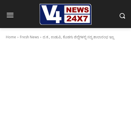
Home
Fresh News
ದ.ಕ., ಉಡುಪಿ, ಕೊಡಗು ಜಿಲ್ಲೆಗಳಲ್ಲಿ ಸದ್ಯ ಶಾಲಾರಂಭ ಇಲ್ಲ