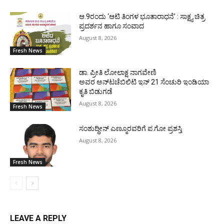
ಆ.9ರಂದು ‘ಆಟಿ ತಿಂಗಳ ಭೂತಾರಾಧನೆ’ : ಸಾಕ್ಷ್ಯ ಚಿತ್ರ
ಪ್ರದರ್ಶನ ಹಾಗೂ ಸಂವಾದ
August 8, 2026
Fresh News
ಡಾ. ಪ್ರೀತಿ ಲೋಲಾಕ್ಷ ನಾಗವೇಣಿ
ಅವರ ಅನ್‌ಟಚೆಬಿಲಿಟಿ ಇನ್ 21 ಸೆಂಚುರಿ ಇಂಡಿಯಾ
ಕೃತಿ ಬಿಡುಗಡೆ
August 8, 2026
Fresh News
ಸಂಶುದ್ಧೀನ್ ಎಣ್ಮೂರವರಿಗೆ ಪ.ಗೋ ಪ್ರಶಸ್ತಿ
August 8, 2026
Fresh News
LEAVE A REPLY