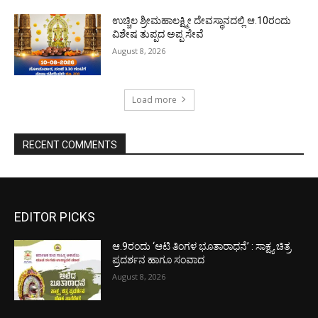
ಉಚ್ಚಿಲ ಶ್ರೀಮಹಾಲಕ್ಷ್ಮೀ ದೇವಸ್ಥಾನದಲ್ಲಿ ಆ.10ರಂದು
ವಿಶೇಷ ತುಪ್ಪದ ಅಪ್ಪ ಸೇವೆ
August 8, 2026
Load more
RECENT COMMENTS
EDITOR PICKS
ಆ.9ರಂದು ‘ಆಟಿ ತಿಂಗಳ ಭೂತಾರಾಧನೆ’ : ಸಾಕ್ಷ್ಯ ಚಿತ್ರ
ಪ್ರದರ್ಶನ ಹಾಗೂ ಸಂವಾದ
August 8, 2026