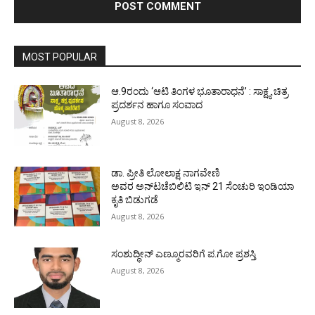
MOST POPULAR
ಆ.9ರಂದು ‘ಆಟಿ ತಿಂಗಳ ಭೂತಾರಾಧನೆ’ : ಸಾಕ್ಷ್ಯ ಚಿತ್ರ
ಪ್ರದರ್ಶನ ಹಾಗೂ ಸಂವಾದ
August 8, 2026
ಡಾ. ಪ್ರೀತಿ ಲೋಲಾಕ್ಷ ನಾಗವೇಣಿ
ಅವರ ಅನ್‌ಟಚೆಬಿಲಿಟಿ ಇನ್ 21 ಸೆಂಚುರಿ ಇಂಡಿಯಾ
ಕೃತಿ ಬಿಡುಗಡೆ
August 8, 2026
ಸಂಶುದ್ಧೀನ್ ಎಣ್ಮೂರವರಿಗೆ ಪ.ಗೋ ಪ್ರಶಸ್ತಿ
August 8, 2026