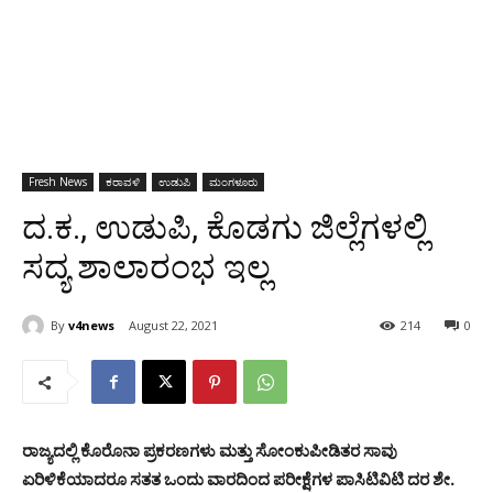
Fresh News
ಕರಾವಳಿ
ಉಡುಪಿ
ಮಂಗಳೂರು
ದ.ಕ., ಉಡುಪಿ, ಕೊಡಗು ಜಿಲ್ಲೆಗಳಲ್ಲಿ
ಸದ್ಯ ಶಾಲಾರಂಭ ಇಲ್ಲ
By
v4news
August 22, 2021
214
0
ರಾಜ್ಯದಲ್ಲಿ ಕೊರೊನಾ ಪ್ರಕರಣಗಳು ಮತ್ತು ಸೋಂಕುಪೀಡಿತರ ಸಾವು
ಏರಿಳಿಕೆಯಾದರೂ ಸತತ ಒಂದು ವಾರದಿಂದ ಪರೀಕ್ಷೆಗಳ ಪಾಸಿಟಿವಿಟಿ ದರ ಶೇ.