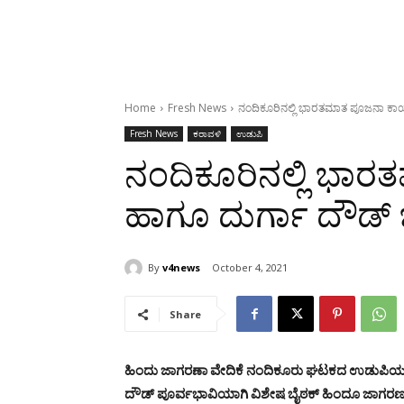
Home
Fresh News
ನಂದಿಕೂರಿನಲ್ಲಿ ಭಾರತಮಾತ ಪೂಜನಾ ಕಾರ್
Fresh News
ಕರಾವಳಿ
ಉಡುಪಿ
ನಂದಿಕೂರಿನಲ್ಲಿ ಭಾ
ಹಾಗೂ ದುರ್ಗಾ ದೌಡ್ 
By
v4news
October 4, 2021
Share
ಹಿಂದು ಜಾಗರಣಾ ವೇದಿಕೆ ನಂದಿಕೂರು ಘಟಕದ ಉಡುಪಿಯಲ್
ದೌಡ್ ಪೂರ್ವಭಾವಿಯಾಗಿ ವಿಶೇಷ ಬೈಠಕ್ ಹಿಂದೂ ಜಾಗರಣ 