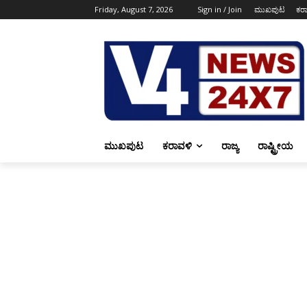
Friday, August 7, 2026
Sign in / Join
ಮುಖಪುಟ
ಕರ
ಮುಖಪುಟ
ಕರಾವಳಿ
ರಾಜ್ಯ
ರಾಷ್ಟ್ರೀಯ