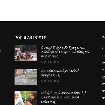
POPULAR POSTS
P
ಬಂಟ್ವಾಳ: ಟಿಪ್ಪರ್ ಲಾರಿ- ದ್ವಿಚಕ್ರ ವಾಹನ
F
ಗೆ
ನಡುವೆ ಭೀಕರ ಅಪಘಾತ :ಸವಾರರಿಬ್ಬರಿಗೆ
ಕ
ಗಂಭೀರ ಗಾಯ
August 6, 2026
ಮ
ಉ
ಪುರಸಭೆಯಿಂದ ರಸ್ತೆ ಗುಂಡಿಗಳಿಗೆ
ತಾತ್ಕಾಲಿಕ ಮುಕ್ತಿ
ಪು
August 6, 2026
ಮ
ರಾ
ಸಾರೆಪುಣಿ: ಮೃತ ನಿಶಾನಾ ಕುಟುಂಬಕ್ಕೆ 3
ಲಕ್ಷ ಪರಿಹಾರ ಮಂಜೂರು: ಶಾಸಕ
ರ
ಅಶೋಕ್ ರೈ