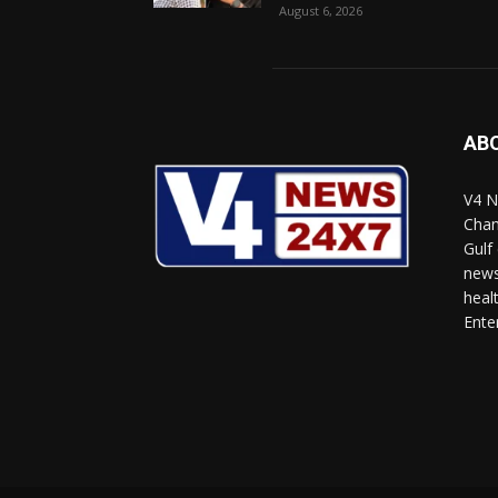
August 6, 2026
AB
V4 N
Chan
Gulf
news
heal
Ente