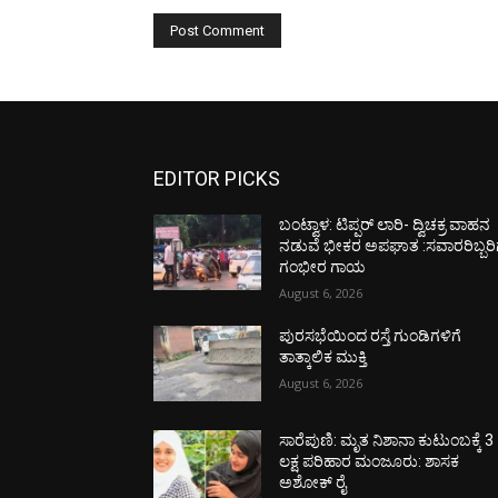
EDITOR PICKS
ಬಂಟ್ವಾಳ: ಟಿಪ್ಪರ್ ಲಾರಿ- ದ್ವಿಚಕ್ರ ವಾಹನ
ನಡುವೆ ಭೀಕರ ಅಪಘಾತ :ಸವಾರರಿಬ್ಬರಿ
ಗಂಭೀರ ಗಾಯ
August 6, 2026
ಪುರಸಭೆಯಿಂದ ರಸ್ತೆ ಗುಂಡಿಗಳಿಗೆ
ತಾತ್ಕಾಲಿಕ ಮುಕ್ತಿ
August 6, 2026
ಸಾರೆಪುಣಿ: ಮೃತ ನಿಶಾನಾ ಕುಟುಂಬಕ್ಕೆ 3
ಲಕ್ಷ ಪರಿಹಾರ ಮಂಜೂರು: ಶಾಸಕ
ಅಶೋಕ್ ರೈ