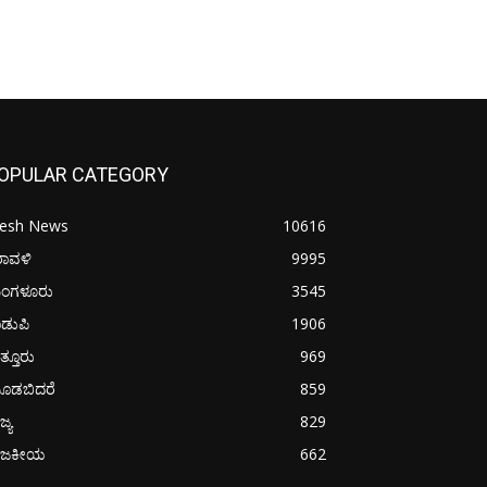
OPULAR CATEGORY
resh News
10616
ರಾವಳಿ
9995
ಂಗಳೂರು
3545
ಡುಪಿ
1906
ತ್ತೂರು
969
ೂಡಬಿದರೆ
859
ಜ್ಯ
829
ಾಜಕೀಯ
662