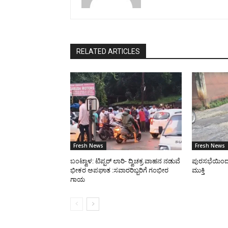
RELATED ARTICLES
Fresh News
Fresh News
ಬಂಟ್ವಾಳ: ಟಿಪ್ಪರ್ ಲಾರಿ- ದ್ವಿಚಕ್ರ ವಾಹನ ನಡುವೆ
ಪುರಸಭೆಯಿಂದ ರಸ
ಭೀಕರ ಅಪಘಾತ :ಸವಾರರಿಬ್ಬರಿಗೆ ಗಂಭೀರ
ಮುಕ್ತಿ
ಗಾಯ