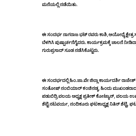
ಮನೆಯಲ್ಲಿ ನಡೆಯಿತು.
ಈ ಸಂದರ್ಭ ನಾಗರಾಜ ಭಟ್ ರವರು ಕಾಶಿ,ಅಯೋಧ್ಯೆ ಕ್ಷೇತ್ರ ಸಂದ
ಬೆಳಗಿಸಿ ಪುಷ್ಪಾರ್ಚನೆಗೈದರು. ಕಾರ್ಯಕ್ರಮಕ್ಕೆ ಚಾಲನೆ ನೀಡಿದ್ದ
ಗುರುಪ್ರಸಾದ್ ಸೂಡ ನಡೆಸಿಕೊಟ್ಟರು.
ಈ ಸಂದರ್ಭದಲ್ಲಿ ಹಿಂ.ಜಾ.ವೇ ಜಿಲ್ಲಾ ಕಾರ್ಯದರ್ಶಿ ರಾಜೇಶ್ ಉ
ಸಂತೋಷ್ ನಂಬಿಯಾರ್ ಕಂಚಿನಡ್ಕ, ಹಿಂದು ಮುಖಂಡರಾದ ಸತೀಶ್ ಶ
ಪಡುಬಿದ್ರಿ ವಲಯ ಅಧ್ಯಕ್ಷ ಪ್ರತೀಕ್ ಕೋಟ್ಯಾನ್, ವಲಯ 
ಶೆಟ್ಟಿ ನಟವರ್ಯ, ನಂದಿಕೂರು ಘಟಕಾಧ್ಯಕ್ಷ ನಿತಿನ್ ಶೆಟ್ಟಿ, ಘ