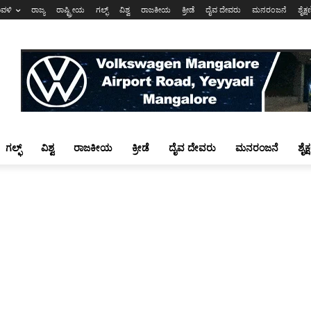
ಾವಳಿ
ರಾಜ್ಯ
ರಾಷ್ಟ್ರೀಯ
ಗಲ್ಫ್
ವಿಶ್ವ
ರಾಜಕೀಯ
ಕ್ರೀಡೆ
ದೈವ ದೇವರು
ಮನರಂಜನೆ
ಶೈಕ್
ಗಲ್ಫ್
ವಿಶ್ವ
ರಾಜಕೀಯ
ಕ್ರೀಡೆ
ದೈವ ದೇವರು
ಮನರಂಜನೆ
ಶೈಕ