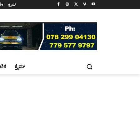
ಷಣಿಕ
ಕ್ರೈಮ್
್ಷಣಿಕ
ಕ್ರೈಮ್