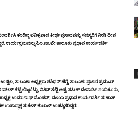
ರ್ಶಿಸಿ ತಂದಿದ್ದ ಪವಿತ್ರವಾದ ತೀರ್ಥಪ್ರಸಾದವನ್ನು ಸದಸ್ಯರಿಗೆ ನೀಡಿ ದೀಪ
ಾರೆ.
ಕಾರ್ಯಕ್ರಮವನ್ನು ಹಿಂ.ಜಾ.ವೇ ತಾಲೂಕು ಪ್ರಧಾನ ಕಾರ್ಯದರ್ಶಿ
ಚ್ವಿಲ, ತಾಲೂಕು ಅಧ್ಯಕ್ಷರು ಶಶಿಧರ್ ಹೆಗ್ದೆ, ತಾಲೂಕು ಪ್ರಚಾರ ಪ್ರಮುಖ್
ೆಟ್ಟಿ ಬೆಜ್ಜಬೆಟ್ಟು, ನಿತಿನ್ ಶೆಟ್ಟಿ ಅಡ್ವೆ,ಸತೀಶ್ ದೇವಾಡಿಗ ನಂದಿಕೂರು,
ಉಪಾಧ್ಯಕ್ಷ ಉಮಾನಾಥ್ ಮೆಂಡನ್, ವಲಯ ಪ್ರಧಾನ ಕಾರ್ಯದರ್ಶಿ ಸುಹಾಸ್
ಟಕ ಉಪಾಧ್ಯಕ್ಷ ಸುಕೇಶ್ ಕುಲಾಲ್ ಉಪಸ್ಥಿತರಿದ್ದರು.