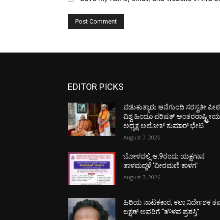
EDITOR PICKS
ಪಡುಕುತ್ಯಾರು ಆನೆಗುಂದಿ ಸರಸ್ವತೀ ಪೀಠಕ್
ವಿಶ್ವ ಹಿಂದೂ ಪರಿಷತ್ ಅಂತರರಾಷ್ಟ್ರೀ
ಅಧ್ಯಕ್ಷ ಅಲೋಕ್ ಕುಮಾರ್ ಭೇಟಿ
August 7, 2026
ಬೋಳದಲ್ಲಿ ಆ.9ರಂದು ಯಕ್ಷಗಾನ
ತಾಳಮದ್ದಳೆ ‘ವೀರಮಣಿ ಕಾಳಗ’
August 7, 2026
ಹಿರಿಯ ನಾಟಕಕಾರ, ಕಲಾ ನಿರ್ದೇಶಕ ತಮ
ಲಕ್ಷಣ್ ಅವರಿಗೆ “ತೌಳವ ಪ್ರಶಸ್ತಿ”