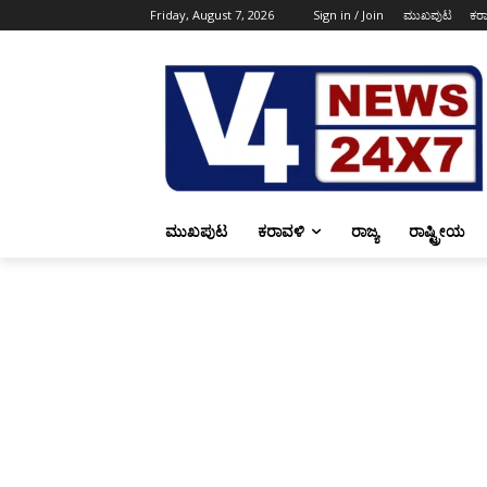
Friday, August 7, 2026
Sign in / Join
ಮುಖಪುಟ
ಕರ
ಮುಖಪುಟ
ಕರಾವಳಿ
ರಾಜ್ಯ
ರಾಷ್ಟ್ರೀಯ