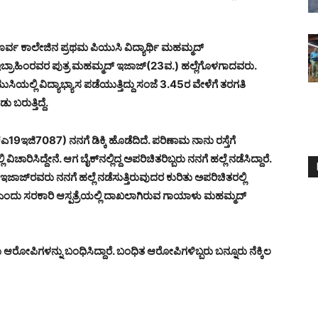
ಿ ಪೂರ್ವ ಕಾಲೇಜಿನ ಪ್ರಥಮ ಪಿಯುಸಿ ವಿದ್ಯಾರ್ಥಿ ಮಹಮ್ಮದ್
 ಇಬ್ರಾಹಿಂರವರ ಪುತ್ರ ಮಹಮ್ಮದ್ ಇಜಾಜ್(23ವ.) ಹಲ್ಲೆಗೊಳಗಾದವರು.
ಿಯಲ್ಲಿ ವಿದ್ಯಾಭ್ಯಾಸ ಪಡೆಯುತ್ತಿದ್ದು ಸಂಜೆ 3.45ರ ವೇಳೆಗೆ ತರಗತಿ
ರುತ್ತಿದ್ದೆ.
9ಇಜಿ7087) ನನಗೆ ಡಿಕ್ಕಿ ಹೊಡೆದಿದೆ. ಪರಿಣಾಮ ನಾನು ರಸ್ತೆಗೆ
ಿ ವಿಚಾರಿಸಿದ್ದೇನೆ. ಆಗ ಬೈಕ್‍ನಲ್ಲಿದ್ದ ಅಪರಿಚಿತರಿಬ್ಬರು ನನಗೆ ಹಲ್ಲೆ ನಡೆಸಿದ್ದಾರೆ.
ಜಾಜ್‍ರವರು ನನಗೆ ಹಲ್ಲೆ ನಡೆಸುತ್ತಿರುವುದರ ಕುರಿತು ಅಪರಿಚಿತರಲ್ಲಿ
ೆ” ಎಂದು ಸರಕಾರಿ ಆಸ್ಪತ್ರೆಯಲ್ಲಿ ದಾಖಲಾಗಿರುವ ಗಾಯಾಳು ಮಹಮ್ಮದ್
ು ಆರೋಪಿಗಳನ್ನು ಬಂಧಿಸಿದ್ದಾರೆ. ಬಂಧಿತ ಆರೋಪಿಗಳಿಬ್ಬರು ಬನ್ನೂರು ನೆಕ್ಕಿಲ