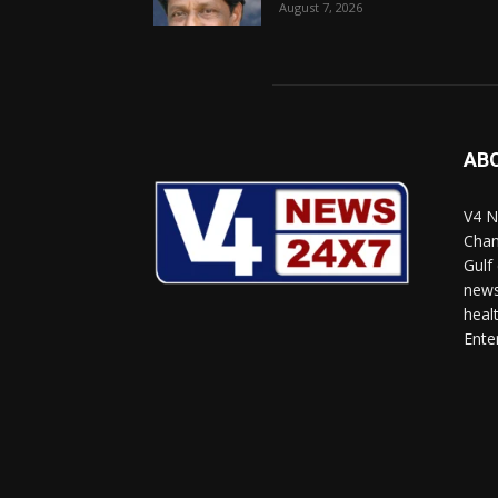
August 7, 2026
AB
V4 N
Chan
Gulf
news
heal
Ente