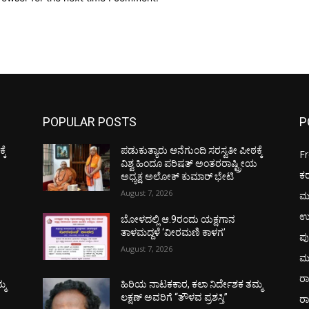
POPULAR POSTS
P
ಕೆ
ಪಡುಕುತ್ಯಾರು ಆನೆಗುಂದಿ ಸರಸ್ವತೀ ಪೀಠಕ್ಕೆ
F
ಯ
ವಿಶ್ವ ಹಿಂದೂ ಪರಿಷತ್ ಅಂತರರಾಷ್ಟ್ರೀಯ
ಕ
ಅಧ್ಯಕ್ಷ ಅಲೋಕ್ ಕುಮಾರ್ ಭೇಟಿ
August 7, 2026
ಮ
ಉ
ಬೋಳದಲ್ಲಿ ಆ.9ರಂದು ಯಕ್ಷಗಾನ
ತಾಳಮದ್ದಳೆ ‘ವೀರಮಣಿ ಕಾಳಗ’
ಪು
August 7, 2026
ಮ
ರಾ
್ಮ
ಹಿರಿಯ ನಾಟಕಕಾರ, ಕಲಾ ನಿರ್ದೇಶಕ ತಮ್ಮ
ಲಕ್ಷಣ್ ಅವರಿಗೆ “ತೌಳವ ಪ್ರಶಸ್ತಿ”
ರ