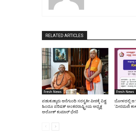
RELATED ARTICLES
Fresh News
Fresh News
ಪಡುಕುತ್ಯಾರು ಆನೆಗುಂದಿ ಸರಸ್ವತೀ ಪೀಠಕ್ಕೆ ವಿಶ್ವ
ಬೋಳದಲ್ಲಿ ಆ.
ಹಿಂದೂ ಪರಿಷತ್ ಅಂತರರಾಷ್ಟ್ರೀಯ ಅಧ್ಯಕ್ಷ
‘ವೀರಮಣಿ ಕಾ
ಅಲೋಕ್ ಕುಮಾರ್ ಭೇಟಿ