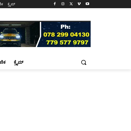
ಷಣಿಕ
ಕ್ರೈಮ್
್ಷಣಿಕ
ಕ್ರೈಮ್