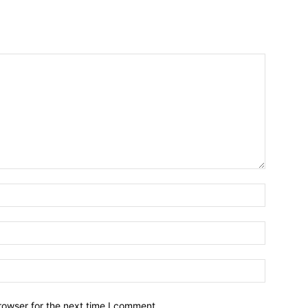
Name:*
Email:*
Website:
rowser for the next time I comment.