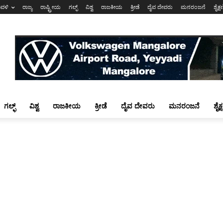
ಾವಳಿ
ರಾಜ್ಯ
ರಾಷ್ಟ್ರೀಯ
ಗಲ್ಫ್
ವಿಶ್ವ
ರಾಜಕೀಯ
ಕ್ರೀಡೆ
ದೈವ ದೇವರು
ಮನರಂಜನೆ
ಶೈಕ್
ಗಲ್ಫ್
ವಿಶ್ವ
ರಾಜಕೀಯ
ಕ್ರೀಡೆ
ದೈವ ದೇವರು
ಮನರಂಜನೆ
ಶೈಕ