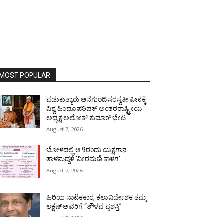
MOST POPULAR
ಪಡುಕುತ್ಯಾರು ಆನೆಗುಂದಿ ಸರಸ್ವತೀ ಪೀಠಕ್ಕೆ
ವಿಶ್ವ ಹಿಂದೂ ಪರಿಷತ್ ಅಂತರರಾಷ್ಟ್ರೀಯ
ಅಧ್ಯಕ್ಷ ಅಲೋಕ್ ಕುಮಾರ್ ಭೇಟಿ
August 7, 2026
ಬೋಳದಲ್ಲಿ ಆ.9ರಂದು ಯಕ್ಷಗಾನ
ತಾಳಮದ್ದಳೆ ‘ವೀರಮಣಿ ಕಾಳಗ’
August 7, 2026
ಹಿರಿಯ ನಾಟಕಕಾರ, ಕಲಾ ನಿರ್ದೇಶಕ ತಮ್ಮ
ಲಕ್ಷಣ್ ಅವರಿಗೆ “ತೌಳವ ಪ್ರಶಸ್ತಿ”