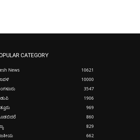
OPULAR CATEGORY
resh News
10621
ರಾವಳಿ
10000
ಂಗಳೂರು
3547
ಡುಪಿ
1906
ತ್ತೂರು
969
ೂಡಬಿದರೆ
860
ಜ್ಯ
829
ಾಜಕೀಯ
662