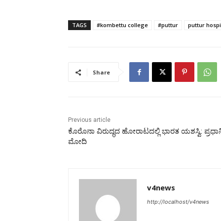
TAGS
#kombettu college
#puttur
puttur hospi
Share
Previous article
ಕೊರೊನಾ ವಿರುದ್ಧದ ಹೋರಾಟದಲ್ಲಿ ಭಾರತ ಯಶಸ್ವಿ: ಪ್ರಧಾನ
ಮೋದಿ
v4news
http://localhost/v4news