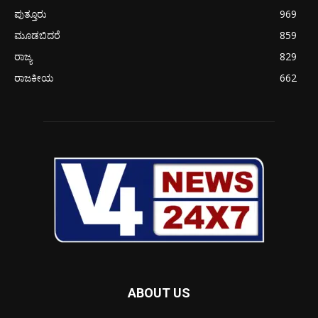
ಪುತ್ತೂರು
969
ಮೂಡಬಿದರೆ
859
ರಾಜ್ಯ
829
ರಾಜಕೀಯ
662
ABOUT US