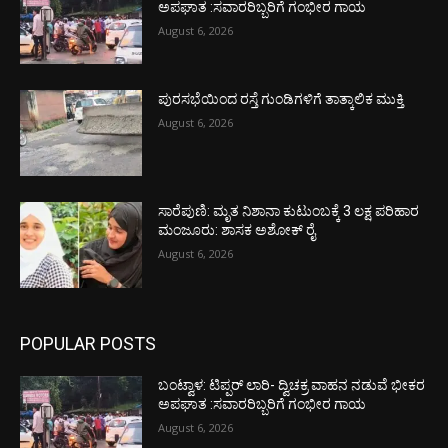
ಅಪಘಾತ :ಸವಾರರಿಬ್ಬರಿಗೆ ಗಂಭೀರ ಗಾಯ
August 6, 2026
ಪುರಸಭೆಯಿಂದ ರಸ್ತೆ ಗುಂಡಿಗಳಿಗೆ ತಾತ್ಕಾಲಿಕ ಮುಕ್ತಿ
August 6, 2026
ಸಾರೆಪುಣಿ: ಮೃತ ನಿಶಾನಾ ಕುಟುಂಬಕ್ಕೆ 3 ಲಕ್ಷ ಪರಿಹಾರ
ಮಂಜೂರು: ಶಾಸಕ ಅಶೋಕ್ ರೈ
August 6, 2026
POPULAR POSTS
ಬಂಟ್ವಾಳ: ಟಿಪ್ಪರ್ ಲಾರಿ- ದ್ವಿಚಕ್ರ ವಾಹನ ನಡುವೆ ಭೀಕರ
ಅಪಘಾತ :ಸವಾರರಿಬ್ಬರಿಗೆ ಗಂಭೀರ ಗಾಯ
August 6, 2026