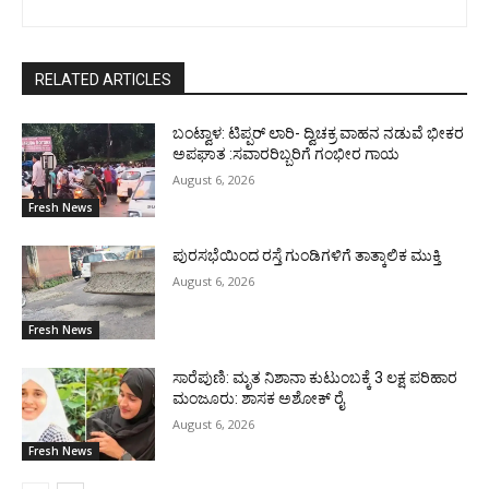
RELATED ARTICLES
ಬಂಟ್ವಾಳ: ಟಿಪ್ಪರ್ ಲಾರಿ- ದ್ವಿಚಕ್ರ ವಾಹನ ನಡುವೆ ಭೀಕರ
ಅಪಘಾತ :ಸವಾರರಿಬ್ಬರಿಗೆ ಗಂಭೀರ ಗಾಯ
August 6, 2026
Fresh News
ಪುರಸಭೆಯಿಂದ ರಸ್ತೆ ಗುಂಡಿಗಳಿಗೆ ತಾತ್ಕಾಲಿಕ ಮುಕ್ತಿ
August 6, 2026
Fresh News
ಸಾರೆಪುಣಿ: ಮೃತ ನಿಶಾನಾ ಕುಟುಂಬಕ್ಕೆ 3 ಲಕ್ಷ ಪರಿಹಾರ
ಮಂಜೂರು: ಶಾಸಕ ಅಶೋಕ್ ರೈ
August 6, 2026
Fresh News