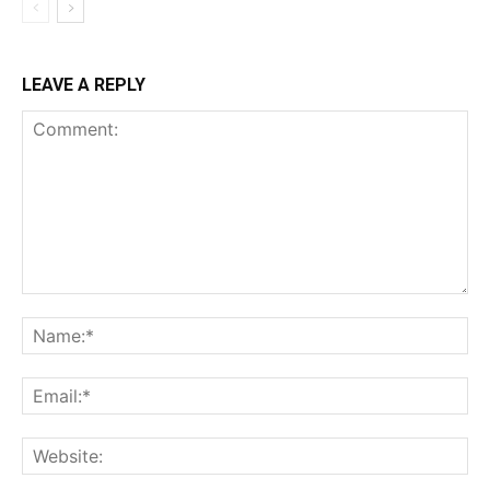
LEAVE A REPLY
Comment:
Na
Ema
Web