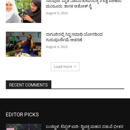
ಸಾರೆಪುಣಿ: ಮೃತ ನಿಶಾನಾ ಕುಟುಂಬಕ್ಕೆ 3 ಲಕ್ಷ ಪರಿಹಾರ
ಮಂಜೂರು: ಶಾಸಕ ಅಶೋಕ್ ರೈ
August 6, 2026
ನಾಗೂರಿನಲ್ಲಿ ಸಿದ್ಧ ಸಮಾಧಿ ಯೋಗದಿಂದ
ಗುರುಪೂರ್ಣಿಮೆ ಆಚರಣೆ
August 6, 2026
Load more
RECENT COMMENTS
EDITOR PICKS
ಬಂಟ್ವಾಳ: ಟಿಪ್ಪರ್ ಲಾರಿ- ದ್ವಿಚಕ್ರ ವಾಹನ ನಡುವೆ ಭೀಕರ