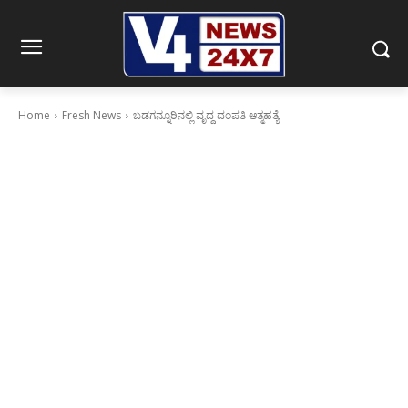
Home
Fresh News
ಬಡಗನ್ನೂರಿನಲ್ಲಿ ವೃದ್ದ ದಂಪತಿ ಆತ್ಮಹತ್ಯೆ