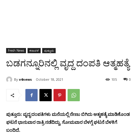
Fresh News
ಕರಾವಳಿ
ಪುತ್ತೂರು
ಬಡಗನ್ನೂರಿನಲ್ಲಿ ವೃದ್ದ ದಂಪತಿ ಆತ್ಮಹತ್ಯೆ
By
v4news
October 18, 2021
105
0
ಪುತ್ತೂರು: ವೃದ್ಧ ದಂಪತಿಗಳು ಮನೆಯಲ್ಲಿ ನೇಣು ಬಿಗಿದು ಆತ್ಮಹತ್ಯೆ ಮಾಡಿಕೊಂಡ
ಘಟನೆ ಭಾನುವಾರ ರಾತ್ರಿ ನಡೆದಿದ್ದು, ಸೋಮವಾರ ಬೆಳಗ್ಗೆ ಘಟನೆ ಬೆಳಕಿಗೆ
ಬಂದಿದೆ.