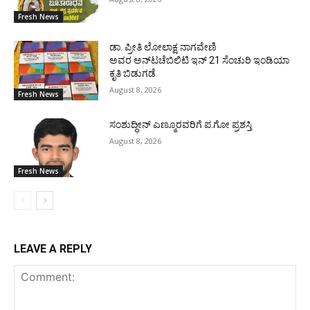
Fresh News
ಡಾ. ಪ್ರೀತಿ ಲೋಲಾಕ್ಷ ನಾಗವೇಣಿ
ಅವರ ಅನ್‌ಟಚೆಬಿಲಿಟಿ ಇನ್ 21 ಸೆಂಚುರಿ ಇಂಡಿಯಾ
ಕೃತಿ ಬಿಡುಗಡೆ
August 8, 2026
Fresh News
ಸಂಶುದ್ಧೀನ್ ಎಣ್ಮೂರವರಿಗೆ ಪ.ಗೋ ಪ್ರಶಸ್ತಿ
August 8, 2026
Fresh News
LEAVE A REPLY