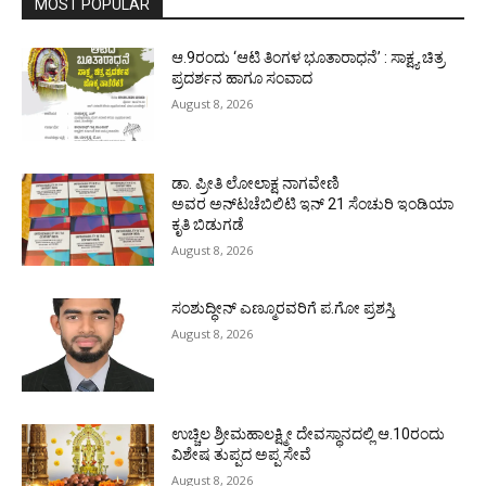
MOST POPULAR
ಆ.9ರಂದು ‘ಆಟಿ ತಿಂಗಳ ಭೂತಾರಾಧನೆ’ : ಸಾಕ್ಷ್ಯ ಚಿತ್ರ
ಪ್ರದರ್ಶನ ಹಾಗೂ ಸಂವಾದ
August 8, 2026
ಡಾ. ಪ್ರೀತಿ ಲೋಲಾಕ್ಷ ನಾಗವೇಣಿ
ಅವರ ಅನ್‌ಟಚೆಬಿಲಿಟಿ ಇನ್ 21 ಸೆಂಚುರಿ ಇಂಡಿಯಾ
ಕೃತಿ ಬಿಡುಗಡೆ
August 8, 2026
ಸಂಶುದ್ಧೀನ್ ಎಣ್ಮೂರವರಿಗೆ ಪ.ಗೋ ಪ್ರಶಸ್ತಿ
August 8, 2026
ಉಚ್ಚಿಲ ಶ್ರೀಮಹಾಲಕ್ಷ್ಮೀ ದೇವಸ್ಥಾನದಲ್ಲಿ ಆ.10ರಂದು
ವಿಶೇಷ ತುಪ್ಪದ ಅಪ್ಪ ಸೇವೆ
August 8, 2026