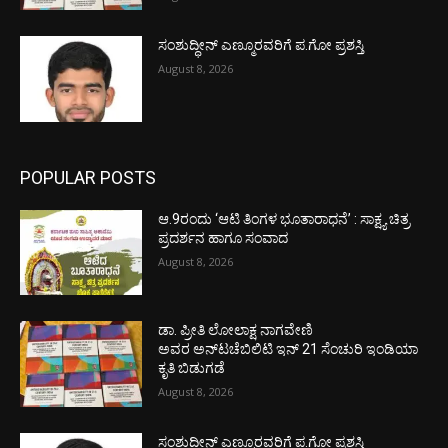
ಸಂಶುದ್ಧೀನ್ ಎಣ್ಮೂರವರಿಗೆ ಪ.ಗೋ ಪ್ರಶಸ್ತಿ
August 8, 2026
POPULAR POSTS
ಆ.9ರಂದು ‘ಆಟಿ ತಿಂಗಳ ಭೂತಾರಾಧನೆ’ : ಸಾಕ್ಷ್ಯ ಚಿತ್ರ
ಪ್ರದರ್ಶನ ಹಾಗೂ ಸಂವಾದ
August 8, 2026
ಡಾ. ಪ್ರೀತಿ ಲೋಲಾಕ್ಷ ನಾಗವೇಣಿ
ಅವರ ಅನ್‌ಟಚೆಬಿಲಿಟಿ ಇನ್ 21 ಸೆಂಚುರಿ ಇಂಡಿಯಾ
ಕೃತಿ ಬಿಡುಗಡೆ
August 8, 2026
ಸಂಶುದ್ಧೀನ್ ಎಣ್ಮೂರವರಿಗೆ ಪ.ಗೋ ಪ್ರಶಸ್ತಿ