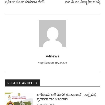
ಪ್ರವೀಣ್ ಸೂದ್ ಕುಟುಂಬ ಭೇಟಿ
ಎಸ್‌ ಡಿ ಎಂ ವಿದ್ಯಾರ್ಥಿ ಆಯ್ಕೆ
v4news
http://localhost/v4news
RELATED ARTICLES
ಆ.9ರಂದು ‘ಆಟಿ ತಿಂಗಳ ಭೂತಾರಾಧನೆ’ : ಸಾಕ್ಷ್ಯ ಚಿತ್ರ
ಪ್ರದರ್ಶನ ಹಾಗೂ ಸಂವಾದ
August 8, 2026