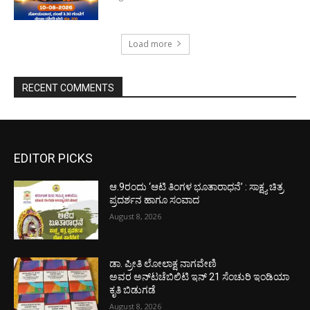
Load more
RECENT COMMENTS
EDITOR PICKS
ಆ.9ರಂದು ‘ಆಟಿ ತಿಂಗಳ ಭೂತಾರಾಧನೆ’ : ಸಾಕ್ಷ್ಯ ಚಿತ್ರ
ಪ್ರದರ್ಶನ ಹಾಗೂ ಸಂವಾದ
August 8, 2026
ಡಾ. ಪ್ರೀತಿ ಲೋಲಾಕ್ಷ ನಾಗವೇಣಿ
ಅವರ ಅನ್‌ಟಚೆಬಿಲಿಟಿ ಇನ್ 21 ಸೆಂಚುರಿ ಇಂಡಿಯಾ
ಕೃತಿ ಬಿಡುಗಡೆ
August 8, 2026