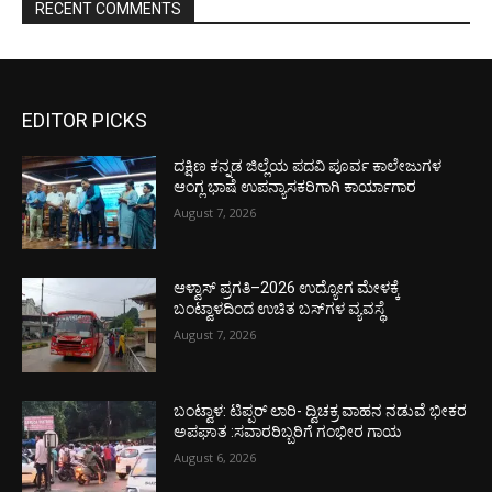
RECENT COMMENTS
EDITOR PICKS
ದಕ್ಷಿಣ ಕನ್ನಡ ಜಿಲ್ಲೆಯ ಪದವಿ ಪೂರ್ವ ಕಾಲೇಜುಗಳ
ಆಂಗ್ಲ ಭಾಷೆ ಉಪನ್ಯಾಸಕರಿಗಾಗಿ ಕಾರ್ಯಾಗಾರ
August 7, 2026
ಆಳ್ವಾಸ್ ಪ್ರಗತಿ–2026 ಉದ್ಯೋಗ ಮೇಳಕ್ಕೆ
ಬಂಟ್ವಾಳದಿಂದ ಉಚಿತ ಬಸ್‌ಗಳ ವ್ಯವಸ್ಥೆ
August 7, 2026
ಬಂಟ್ವಾಳ: ಟಿಪ್ಪರ್ ಲಾರಿ- ದ್ವಿಚಕ್ರ ವಾಹನ ನಡುವೆ ಭೀಕರ
ಅಪಘಾತ :ಸವಾರರಿಬ್ಬರಿಗೆ ಗಂಭೀರ ಗಾಯ
August 6, 2026