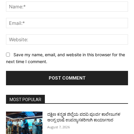
Na
Ema
Web
Save my name, email, and website in this browser for the
next time I comment.
MOST POPULAR
ದಕ್ಷಿಣ ಕನ್ನಡ ಜಿಲ್ಲೆಯ ಪದವಿ ಪೂರ್ವ ಕಾಲೇಜುಗಳ
ಆಂಗ್ಲ ಭಾಷೆ ಉಪನ್ಯಾಸಕರಿಗಾಗಿ ಕಾರ್ಯಾಗಾರ
August 7, 2026