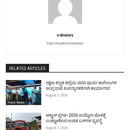
v4news
http://localhost/v4news
RELATED ARTICLES
ದಕ್ಷಿಣ ಕನ್ನಡ ಜಿಲ್ಲೆಯ ಪದವಿ ಪೂರ್ವ ಕಾಲೇಜುಗಳ
ಆಂಗ್ಲ ಭಾಷೆ ಉಪನ್ಯಾಸಕರಿಗಾಗಿ ಕಾರ್ಯಾಗಾರ
August 7, 2026
Fresh News
ಆಳ್ವಾಸ್ ಪ್ರಗತಿ–2026 ಉದ್ಯೋಗ ಮೇಳಕ್ಕೆ
ಬಂಟ್ವಾಳದಿಂದ ಉಚಿತ ಬಸ್‌ಗಳ ವ್ಯವಸ್ಥೆ
August 7, 2026