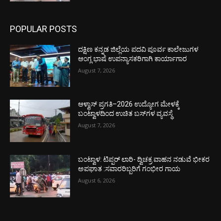
POPULAR POSTS
ದಕ್ಷಿಣ ಕನ್ನಡ ಜಿಲ್ಲೆಯ ಪದವಿ ಪೂರ್ವ ಕಾಲೇಜುಗಳ
ಆಂಗ್ಲ ಭಾಷೆ ಉಪನ್ಯಾಸಕರಿಗಾಗಿ ಕಾರ್ಯಾಗಾರ
August 7, 2026
ಆಳ್ವಾಸ್ ಪ್ರಗತಿ–2026 ಉದ್ಯೋಗ ಮೇಳಕ್ಕೆ
ಬಂಟ್ವಾಳದಿಂದ ಉಚಿತ ಬಸ್‌ಗಳ ವ್ಯವಸ್ಥೆ
August 7, 2026
ಬಂಟ್ವಾಳ: ಟಿಪ್ಪರ್ ಲಾರಿ- ದ್ವಿಚಕ್ರ ವಾಹನ ನಡುವೆ ಭೀಕರ
ಅಪಘಾತ :ಸವಾರರಿಬ್ಬರಿಗೆ ಗಂಭೀರ ಗಾಯ
August 6, 2026