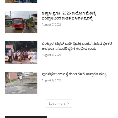
ಆಳ್ವಾಸ್ ಪ್ರಗತಿ–2026 ಉದ್ಯೋಗ ಮೇಳಕ್ಕೆ
ಬಂಟ್ವಾಳದಿಂದ ಉಚಿತ ಬಸ್‌ಗಳ ವ್ಯವಸ್ಥೆ
August 7, 2026
ಬಂಟ್ವಾಳ: ಟಿಪ್ಪರ್ ಲಾರಿ- ದ್ವಿಚಕ್ರ ವಾಹನ ನಡುವೆ ಭೀಕರ
ಅಪಘಾತ :ಸವಾರರಿಬ್ಬರಿಗೆ ಗಂಭೀರ ಗಾಯ
August 6, 2026
ಪುರಸಭೆಯಿಂದ ರಸ್ತೆ ಗುಂಡಿಗಳಿಗೆ ತಾತ್ಕಾಲಿಕ ಮುಕ್ತಿ
August 6, 2026
Load more