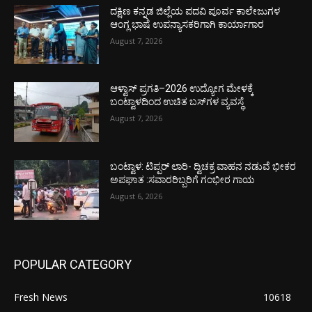
ದಕ್ಷಿಣ ಕನ್ನಡ ಜಿಲ್ಲೆಯ ಪದವಿ ಪೂರ್ವ ಕಾಲೇಜುಗಳ
ಆಂಗ್ಲ ಭಾಷೆ ಉಪನ್ಯಾಸಕರಿಗಾಗಿ ಕಾರ್ಯಾಗಾರ
August 7, 2026
ಆಳ್ವಾಸ್ ಪ್ರಗತಿ–2026 ಉದ್ಯೋಗ ಮೇಳಕ್ಕೆ
ಬಂಟ್ವಾಳದಿಂದ ಉಚಿತ ಬಸ್‌ಗಳ ವ್ಯವಸ್ಥೆ
August 7, 2026
ಬಂಟ್ವಾಳ: ಟಿಪ್ಪರ್ ಲಾರಿ- ದ್ವಿಚಕ್ರ ವಾಹನ ನಡುವೆ ಭೀಕರ
ಅಪಘಾತ :ಸವಾರರಿಬ್ಬರಿಗೆ ಗಂಭೀರ ಗಾಯ
August 6, 2026
POPULAR CATEGORY
Fresh News
10618