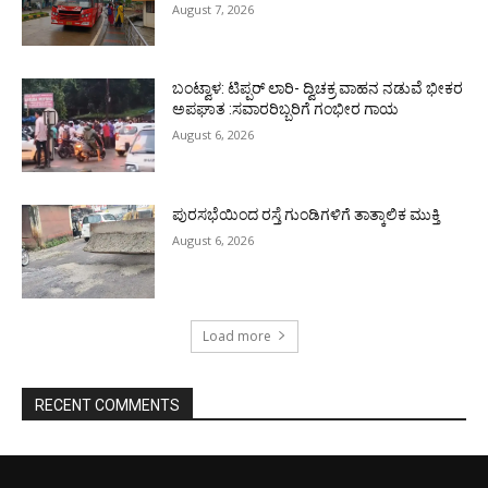
August 7, 2026
ಬಂಟ್ವಾಳ: ಟಿಪ್ಪರ್ ಲಾರಿ- ದ್ವಿಚಕ್ರ ವಾಹನ ನಡುವೆ ಭೀಕರ
ಅಪಘಾತ :ಸವಾರರಿಬ್ಬರಿಗೆ ಗಂಭೀರ ಗಾಯ
August 6, 2026
ಪುರಸಭೆಯಿಂದ ರಸ್ತೆ ಗುಂಡಿಗಳಿಗೆ ತಾತ್ಕಾಲಿಕ ಮುಕ್ತಿ
August 6, 2026
Load more
RECENT COMMENTS