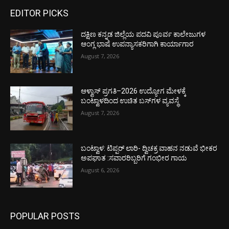
EDITOR PICKS
ದಕ್ಷಿಣ ಕನ್ನಡ ಜಿಲ್ಲೆಯ ಪದವಿ ಪೂರ್ವ ಕಾಲೇಜುಗಳ
ಆಂಗ್ಲ ಭಾಷೆ ಉಪನ್ಯಾಸಕರಿಗಾಗಿ ಕಾರ್ಯಾಗಾರ
August 7, 2026
ಆಳ್ವಾಸ್ ಪ್ರಗತಿ–2026 ಉದ್ಯೋಗ ಮೇಳಕ್ಕೆ
ಬಂಟ್ವಾಳದಿಂದ ಉಚಿತ ಬಸ್‌ಗಳ ವ್ಯವಸ್ಥೆ
August 7, 2026
ಬಂಟ್ವಾಳ: ಟಿಪ್ಪರ್ ಲಾರಿ- ದ್ವಿಚಕ್ರ ವಾಹನ ನಡುವೆ ಭೀಕರ
ಅಪಘಾತ :ಸವಾರರಿಬ್ಬರಿಗೆ ಗಂಭೀರ ಗಾಯ
August 6, 2026
POPULAR POSTS