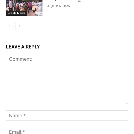
August 6, 2026
Fresh News
LEAVE A REPLY
Comment:
Na
Ema