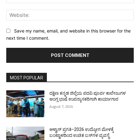
Web
Save my name, email, and website in this browser for the
next time I comment.
MOST POPULAR
ದಕ್ಷಿಣ ಕನ್ನಡ ಜಿಲ್ಲೆಯ ಪದವಿ ಪೂರ್ವ ಕಾಲೇಜುಗಳ
ಆಂಗ್ಲ ಭಾಷೆ ಉಪನ್ಯಾಸಕರಿಗಾಗಿ ಕಾರ್ಯಾಗಾರ
August 7, 2026
ಆಳ್ವಾಸ್ ಪ್ರಗತಿ–2026 ಉದ್ಯೋಗ ಮೇಳಕ್ಕೆ
ಬಂಟ್ವಾಳದಿಂದ ಉಚಿತ ಬಸ್‌ಗಳ ವ್ಯವಸ್ಥೆ