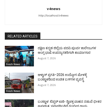
v4news
http://localhost/v4news
RELATED ARTICLES
ದಕ್ಷಿಣ ಕನ್ನಡ ಜಿಲ್ಲೆಯ ಪದವಿ ಪೂರ್ವ ಕಾಲೇಜುಗಳ
ಆಂಗ್ಲ ಭಾಷೆ ಉಪನ್ಯಾಸಕರಿಗಾಗಿ ಕಾರ್ಯಾಗಾರ
August 7, 2026
Fresh News
ಆಳ್ವಾಸ್ ಪ್ರಗತಿ–2026 ಉದ್ಯೋಗ ಮೇಳಕ್ಕೆ
ಬಂಟ್ವಾಳದಿಂದ ಉಚಿತ ಬಸ್‌ಗಳ ವ್ಯವಸ್ಥೆ
August 7, 2026
Fresh News
ಬಂಟ್ವಾಳ: ಟಿಪ್ಪರ್ ಲಾರಿ- ದ್ವಿಚಕ್ರ ವಾಹನ ನಡುವೆ ಭೀಕರ
ಅಪಘಾತ :ಸವಾರರಿಬ್ಬರಿಗೆ ಗಂಭೀರ ಗಾಯ