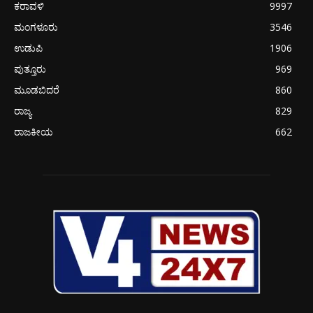
ಕರಾವಳಿ
9997
ಮಂಗಳೂರು
3546
ಉಡುಪಿ
1906
ಪುತ್ತೂರು
969
ಮೂಡಬಿದರೆ
860
ರಾಜ್ಯ
829
ರಾಜಕೀಯ
662