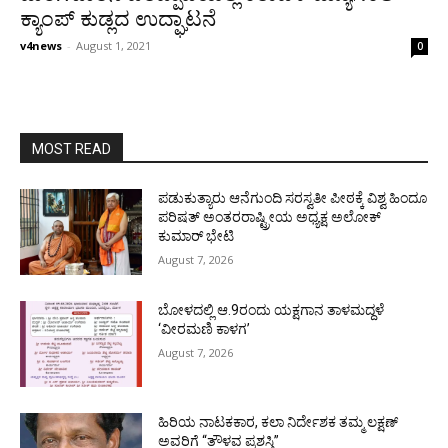
ಕ್ಯಾಂಪ್ ಕುಡ್ಲದ ಉದ್ಘಾಟನೆ
v4news
-
August 1, 2021
0
MOST READ
ಪಡುಕುತ್ಯಾರು ಆನೆಗುಂದಿ ಸರಸ್ವತೀ ಪೀಠಕ್ಕೆ ವಿಶ್ವ ಹಿಂದೂ
ಪರಿಷತ್ ಅಂತರರಾಷ್ಟ್ರೀಯ ಅಧ್ಯಕ್ಷ ಅಲೋಕ್
ಕುಮಾರ್ ಭೇಟಿ
August 7, 2026
ಬೋಳದಲ್ಲಿ ಆ.9ರಂದು ಯಕ್ಷಗಾನ ತಾಳಮದ್ದಳೆ
‘ವೀರಮಣಿ ಕಾಳಗ’
August 7, 2026
ಹಿರಿಯ ನಾಟಕಕಾರ, ಕಲಾ ನಿರ್ದೇಶಕ ತಮ್ಮ ಲಕ್ಷಣ್
ಅವರಿಗೆ “ತೌಳವ ಪ್ರಶಸ್ತಿ”