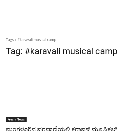
Tags
#karavali musical camp
Tag:
#karavali musical camp
Fresh News
ಮಂಗಳೂರಿನ ಪರಪ್ಪಾದೆಯಲ್ಲಿ ಕರಾವಳಿ ಮ್ಯೂಸಿಕಲ್