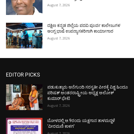
August 7, 2026
ದಕ್ಷಿಣ ಕನ್ನಡ ಜಿಲ್ಲೆಯ ಪದವಿ ಪೂರ್ವ ಕಾಲೇಜುಗಳ
ಆಂಗ್ಲ ಭಾಷೆ ಉಪನ್ಯಾಸಕರಿಗಾಗಿ ಕಾರ್ಯಾಗಾರ
August 7, 2026
EDITOR PICKS
ಪಡುಕುತ್ಯಾರು ಆನೆಗುಂದಿ ಸರಸ್ವತೀ ಪೀಠಕ್ಕೆ ವಿಶ್ವ ಹಿಂದೂ
ಪರಿಷತ್ ಅಂತರರಾಷ್ಟ್ರೀಯ ಅಧ್ಯಕ್ಷ ಅಲೋಕ್
ಕುಮಾರ್ ಭೇಟಿ
August 7, 2026
ಬೋಳದಲ್ಲಿ ಆ.9ರಂದು ಯಕ್ಷಗಾನ ತಾಳಮದ್ದಳೆ
‘ವೀರಮಣಿ ಕಾಳಗ’
August 7, 2026