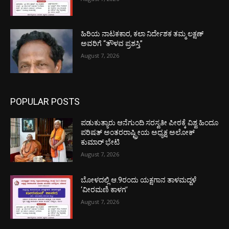
ಹಿರಿಯ ನಾಟಕಕಾರ, ಕಲಾ ನಿರ್ದೇಶಕ ತಮ್ಮ ಲಕ್ಷಣ್
ಅವರಿಗೆ “ತೌಳವ ಪ್ರಶಸ್ತಿ”
August 7, 2026
POPULAR POSTS
ಪಡುಕುತ್ಯಾರು ಆನೆಗುಂದಿ ಸರಸ್ವತೀ ಪೀಠಕ್ಕೆ ವಿಶ್ವ ಹಿಂದೂ
ಪರಿಷತ್ ಅಂತರರಾಷ್ಟ್ರೀಯ ಅಧ್ಯಕ್ಷ ಅಲೋಕ್
ಕುಮಾರ್ ಭೇಟಿ
August 7, 2026
ಬೋಳದಲ್ಲಿ ಆ.9ರಂದು ಯಕ್ಷಗಾನ ತಾಳಮದ್ದಳೆ
‘ವೀರಮಣಿ ಕಾಳಗ’
August 7, 2026