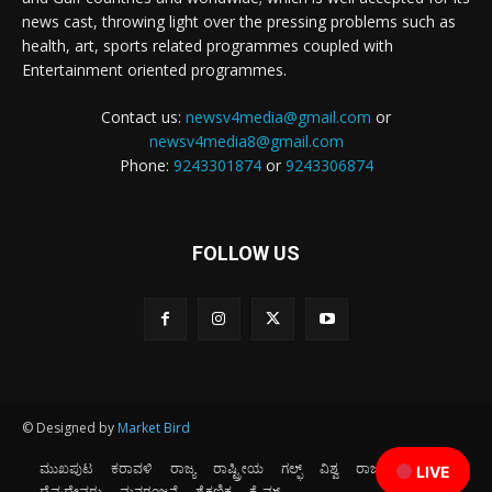
news cast, throwing light over the pressing problems such as
health, art, sports related programmes coupled with
Entertainment oriented programmes.
Contact us:
newsv4media@gmail.com
or
newsv4media8@gmail.com
Phone:
9243301874
or
9243306874
FOLLOW US
© Designed by
Market Bird
ಮುಖಪುಟ
ಕರಾವಳಿ
ರಾಜ್ಯ
ರಾಷ್ಟ್ರೀಯ
ಗಲ್ಫ್
ವಿಶ್ವ
ರಾಜಕೀಯ
ಕ್ರೀಡೆ
LIVE
ದೈವ ದೇವರು
ಮನರಂಜನೆ
ಶೈಕ್ಷಣಿಕ
ಕ್ರೈಮ್