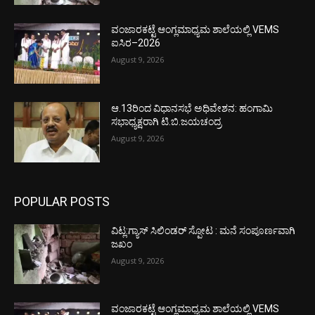
ವಂಜಾರಕಟ್ಟೆ ಆಂಗ್ಲಮಾಧ್ಯಮ ಶಾಲೆಯಲ್ಲಿ VEMS
ಐಸಿರ–2026
August 9, 2026
ಆ.13ರಿಂದ ವಿಧಾನಸಭೆ ಅಧಿವೇಶನ: ಹಂಗಾಮಿ
ಸಭಾಧ್ಯಕ್ಷರಾಗಿ ಟಿ.ಬಿ.ಜಯಚಂದ್ರ
August 9, 2026
POPULAR POSTS
ವಿಟ್ಲ:ಗ್ಯಾಸ್ ಸಿಲಿಂಡರ್ ಸ್ಪೋಟ : ಮನೆ ಸಂಪೂರ್ಣವಾಗಿ
ಜಖಂ
August 9, 2026
ವಂಜಾರಕಟ್ಟೆ ಆಂಗ್ಲಮಾಧ್ಯಮ ಶಾಲೆಯಲ್ಲಿ VEMS