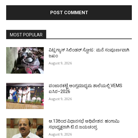
MOST POPULAR
ವಿಟ್ಲ:ಗ್ಯಾಸ್ ಸಿಲಿಂಡರ್ ಸ್ಪೋಟ : ಮನೆ ಸಂಪೂರ್ಣವಾಗಿ
ಜಖಂ
August 9, 2026
ವಂಜಾರಕಟ್ಟೆ ಆಂಗ್ಲಮಾಧ್ಯಮ ಶಾಲೆಯಲ್ಲಿ VEMS
ಐಸಿರ–2026
August 9, 2026
ಆ.13ರಿಂದ ವಿಧಾನಸಭೆ ಅಧಿವೇಶನ: ಹಂಗಾಮಿ
ಸಭಾಧ್ಯಕ್ಷರಾಗಿ ಟಿ.ಬಿ.ಜಯಚಂದ್ರ
August 9, 2026