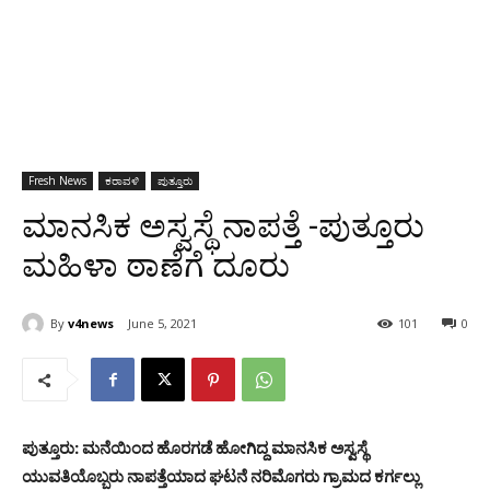
Fresh News
ಕರಾವಳಿ
ಪುತ್ತೂರು
ಮಾನಸಿಕ ಅಸ್ವಸ್ಥೆ ನಾಪತ್ತೆ -ಪುತ್ತೂರು
ಮಹಿಳಾ ಠಾಣೆಗೆ ದೂರು
By
v4news
June 5, 2021
101
0
ಪುತ್ತೂರು: ಮನೆಯಿಂದ ಹೊರಗಡೆ ಹೋಗಿದ್ದ ಮಾನಸಿಕ ಅಸ್ವಸ್ಥೆ
ಯುವತಿಯೊಬ್ಬರು ನಾಪತ್ತೆಯಾದ ಘಟನೆ ನರಿಮೊಗರು ಗ್ರಾಮದ ಕರ್ಗಲ್ಲು