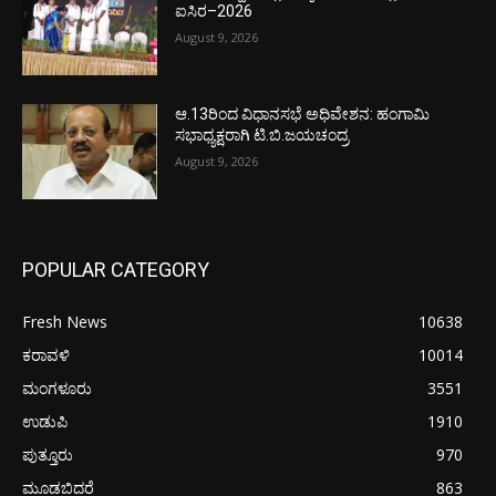
ಐಸಿರ–2026
August 9, 2026
ಆ.13ರಿಂದ ವಿಧಾನಸಭೆ ಅಧಿವೇಶನ: ಹಂಗಾಮಿ
ಸಭಾಧ್ಯಕ್ಷರಾಗಿ ಟಿ.ಬಿ.ಜಯಚಂದ್ರ
August 9, 2026
POPULAR CATEGORY
Fresh News
10638
ಕರಾವಳಿ
10014
ಮಂಗಳೂರು
3551
ಉಡುಪಿ
1910
ಪುತ್ತೂರು
970
ಮೂಡಬಿದರೆ
863