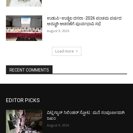
ಉಡುಪಿ–ಉಚ್ಚಿಲ ದಸರಾ -2026 ಪಂಚಮ ವರ್ಷದ
ಅದ್ಧೂರಿ ಆಚರಣೆಗೆ ಪೂರ್ವಭಾವಿ ಸಭೆ
August 9, 2026
Load more
RECENT COMMENTS
EDITOR PICKS
ವಿಟ್ಲ:ಗ್ಯಾಸ್ ಸಿಲಿಂಡರ್ ಸ್ಪೋಟ : ಮನೆ ಸಂಪೂರ್ಣವಾಗಿ
ಜಖಂ
August 9, 2026