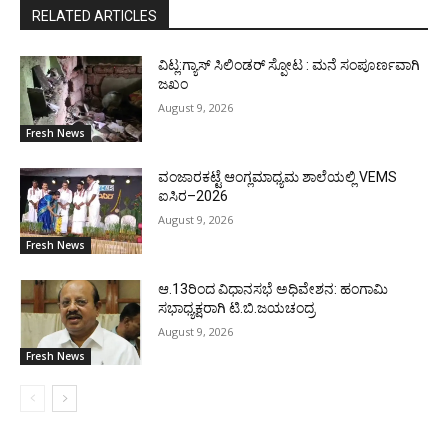
RELATED ARTICLES
ವಿಟ್ಲ:ಗ್ಯಾಸ್ ಸಿಲಿಂಡರ್ ಸ್ಪೋಟ : ಮನೆ ಸಂಪೂರ್ಣವಾಗಿ
ಜಖಂ
August 9, 2026
Fresh News
ವಂಜಾರಕಟ್ಟೆ ಆಂಗ್ಲಮಾಧ್ಯಮ ಶಾಲೆಯಲ್ಲಿ VEMS
ಐಸಿರ–2026
August 9, 2026
Fresh News
ಆ.13ರಿಂದ ವಿಧಾನಸಭೆ ಅಧಿವೇಶನ: ಹಂಗಾಮಿ
ಸಭಾಧ್ಯಕ್ಷರಾಗಿ ಟಿ.ಬಿ.ಜಯಚಂದ್ರ
August 9, 2026
Fresh News