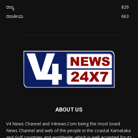
ರಾಜ್ಯ
829
ರಾಜಕೀಯ
663
ABOUT US
V4 News Channel and V4news.Com being the most loved
News Channel and web of the people in the coastal Karnataka
and Gulf countries and worldwide; which is well accepted for its