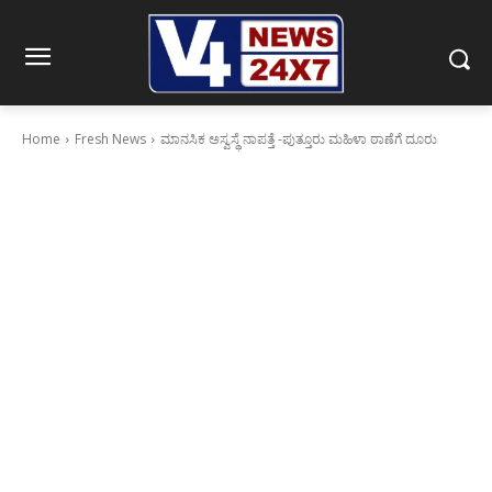
Home
Fresh News
ಮಾನಸಿಕ ಅಸ್ವಸ್ಥೆ ನಾಪತ್ತೆ -ಪುತ್ತೂರು ಮಹಿಳಾ ಠಾಣೆಗೆ ದೂರು