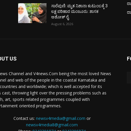
ರಾ
ಸಾರೆಪುಣಿ: ಮೃತ ನಿಶಾನಾ ಕುಟುಂಬಕ್ಕೆ 3
ಲಕ್ಷ ಪರಿಹಾರ ಮಂಜೂರು: ಶಾಸಕ
ರ
ಅಶೋಕ್ ರೈ
August 6, 2026
OUT US
F
ews Channel and V4news.Com being the most loved News
nel and web of the people in the coastal Karnataka and
 countries and worldwide; which is well accepted for its
 cast, throwing light over the pressing problems such as
th, art, sports related programmes coupled with
rtainment oriented programmes.
Contact us:
newsv4media@gmail.com
or
newsv4media8@gmail.com