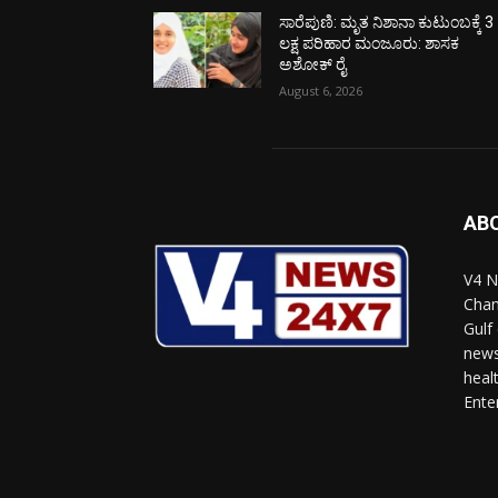
ಸಾರೆಪುಣಿ: ಮೃತ ನಿಶಾನಾ ಕುಟುಂಬಕ್ಕೆ 3
ಲಕ್ಷ ಪರಿಹಾರ ಮಂಜೂರು: ಶಾಸಕ
ಅಶೋಕ್ ರೈ
August 6, 2026
AB
V4 N
Chan
Gulf
news
heal
Ente