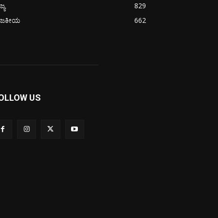
ಜ್ಯ
829
ಾಜಕೀಯ
662
OLLOW US