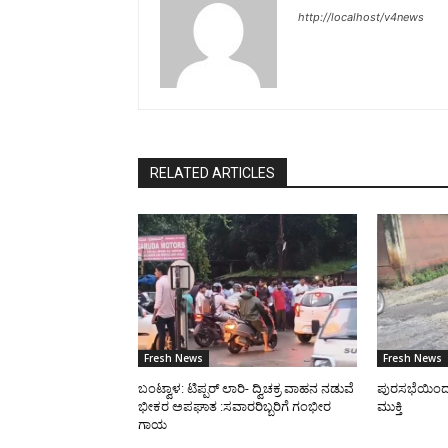
http://localhost/v4news
RELATED ARTICLES
Fresh News
Fresh News
ಬಂಟ್ವಾಳ: ಟಿಪ್ಪರ್ ಲಾರಿ- ದ್ವಿಚಕ್ರ ವಾಹನ ನಡುವೆ
ಪುರಸಭೆಯಿಂದ ರಸ
ಭೀಕರ ಅಪಘಾತ :ಸವಾರರಿಬ್ಬರಿಗೆ ಗಂಭೀರ
ಮುಕ್ತಿ
ಗಾಯ