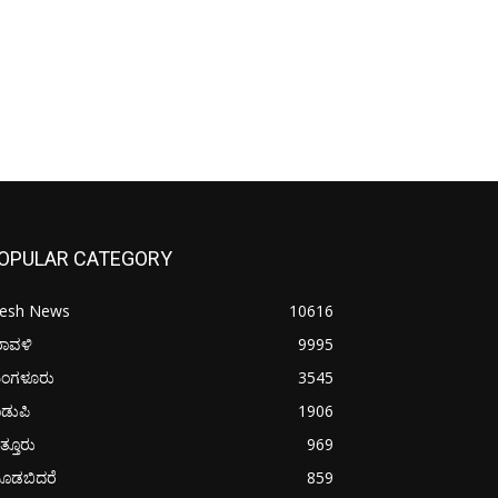
OPULAR CATEGORY
resh News
10616
ರಾವಳಿ
9995
ಂಗಳೂರು
3545
ಡುಪಿ
1906
ತ್ತೂರು
969
ೂಡಬಿದರೆ
859