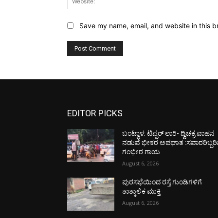
Save my name, email, and website in this b
EDITOR PICKS
ಬಂಟ್ವಾಳ: ಟಿಪ್ಪರ್ ಲಾರಿ- ದ್ವಿಚಕ್ರ ವಾಹನ
ನಡುವೆ ಭೀಕರ ಅಪಘಾತ :ಸವಾರರಿಬ್ಬರಿ
ಗಂಭೀರ ಗಾಯ
August 6, 2026
ಪುರಸಭೆಯಿಂದ ರಸ್ತೆ ಗುಂಡಿಗಳಿಗೆ
ತಾತ್ಕಾಲಿಕ ಮುಕ್ತಿ
August 6, 2026