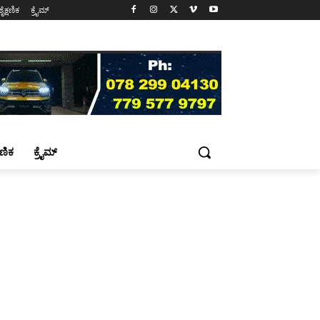
ಶೈಕ್ಷಣಿಕ
ಕ್ರೈಮ್
್ಷಣಿಕ
ಕ್ರೈಮ್