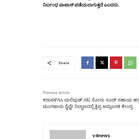
ನಿರ್ಬಂಧ ವಾಪಾಸ್ ಪಡೆಯಲಾಗುತ್ತದೆ ಎಂದರು.
Share
Previous article
ಕರಾವಳಿಗೂ ಬಾಲಿವುಡ್ ನಟ ಸೋನು ಸೂದ್ ಸಹಾಯ ಹಸ್ತ
ಮಂಗಳೂರು ರೈಲ್ವೇ ನಿಲ್ದಾಣದಲ್ಲಿ ಕ್ಷಿಪ್ರ ಆಮ್ಲಜನಕ ಕೇಂದ್ರ
v4news