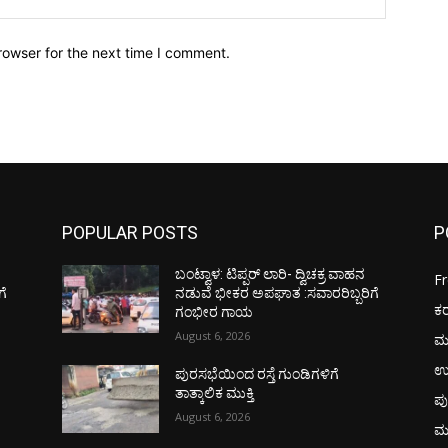
rowser for the next time I comment.
POPULAR POSTS
P
ಬಂಟ್ವಾಳ: ಟಿಪ್ಪರ್ ಲಾರಿ- ದ್ವಿಚಕ್ರ ವಾಹನ
F
ಗೆ
ನಡುವೆ ಭೀಕರ ಅಪಘಾತ :ಸವಾರರಿಬ್ಬರಿಗೆ
ಕ
ಗಂಭೀರ ಗಾಯ
August 6, 2026
ಮ
ಉ
ಪುರಸಭೆಯಿಂದ ರಸ್ತೆ ಗುಂಡಿಗಳಿಗೆ
ತಾತ್ಕಾಲಿಕ ಮುಕ್ತಿ
ಪು
August 6, 2026
ಮ