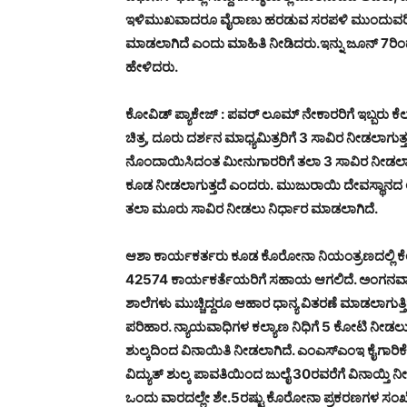
ಇಳಿಮುಖವಾದರೂ ವೈರಾಣು ಹರಡುವ ಸರಪಳಿ ಮುಂದುವರಿಸಿದೆ. ಹ
ಮಾಡಲಾಗಿದೆ ಎಂದು ಮಾಹಿತಿ ನೀಡಿದರು.ಇನ್ನು ಜೂನ್‌ 7ರಿಂ
ಹೇಳಿದರು.
ಕೋವಿಡ್ ಪ್ಯಾಕೇಜ್ : ಪವರ್ ಲೂಮ್ ನೇಕಾರರಿಗೆ ಇಬ್ಬರು 
ಚಿತ್ರ, ದೂರು ದರ್ಶನ ಮಾಧ್ಯಮಿತ್ರರಿಗೆ 3 ಸಾವಿರ ನೀಡಲಾ
ನೊಂದಾಯಿಸಿದಂತ ಮೀನುಗಾರರಿಗೆ ತಲಾ 3 ಸಾವಿರ ನೀಡಲಾಗ
ಕೂಡ ನೀಡಲಾಗುತ್ತದೆ ಎಂದರು.
ಮುಜುರಾಯಿ ದೇವಸ್ಥಾನದ ಅರ
ತಲಾ ಮೂರು ಸಾವಿರ ನೀಡಲು ನಿರ್ಧಾರ ಮಾಡಲಾಗಿದೆ.
ಆಶಾ ಕಾರ್ಯಕರ್ತರು ಕೂಡ ಕೊರೋನಾ ನಿಯಂತ್ರಣದಲ್ಲಿ ಕೆಲಸ
42574 ಕಾರ್ಯಕರ್ತೆಯರಿಗೆ ಸಹಾಯ ಆಗಲಿದೆ. ಅಂಗನವಾಡಿ
ಶಾಲೆಗಳು ಮುಚ್ಚಿದ್ದರೂ ಆಹಾರ ಧಾನ್ಯ ವಿತರಣೆ ಮಾಡಲಾಗುತ್ತಿ
ಪರಿಹಾರ. ನ್ಯಾಯವಾಧಿಗಳ ಕಲ್ಯಾಣ ನಿಧಿಗೆ 5 ಕೋಟಿ ನೀಡಲು
ಶುಲ್ಕದಿಂದ ವಿನಾಯಿತಿ ನೀಡಲಾಗಿದೆ. ಎಂಎಸ್‌ಎಂಇ ಕೈಗಾರಿಕೆ
ವಿದ್ಯುತ್ ಶುಲ್ಕ ಪಾವತಿಯಿಂದ ಜುಲೈ 30ರವರೆಗೆ ವಿನಾಯ್ತಿ 
ಒಂದು ವಾರದಲ್ಲೇ ಶೇ.5ರಷ್ಟು ಕೊರೋನಾ ಪ್ರಕರಣಗಳ ಸಂಖ್ಯೆ 