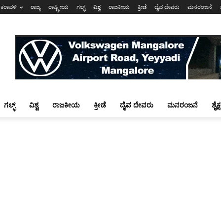
ಕರಾವಳಿ
ರಾಜ್ಯ
ರಾಷ್ಟ್ರೀಯ
ಗಲ್ಫ್
ವಿಶ್ವ
ರಾಜಕೀಯ
ಕ್ರೀಡೆ
ದೈವ ದೇವರು
ಮನರಂಜನೆ
ಗಲ್ಫ್
ವಿಶ್ವ
ರಾಜಕೀಯ
ಕ್ರೀಡೆ
ದೈವ ದೇವರು
ಮನರಂಜನೆ
ಶೈಕ