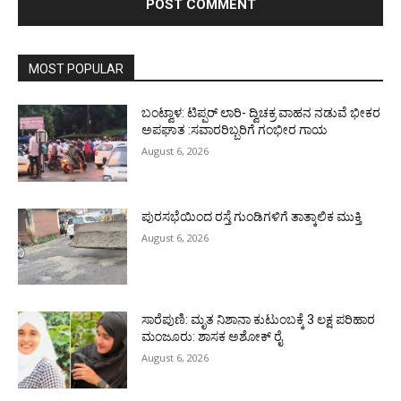
MOST POPULAR
ಬಂಟ್ವಾಳ: ಟಿಪ್ಪರ್ ಲಾರಿ- ದ್ವಿಚಕ್ರ ವಾಹನ ನಡುವೆ ಭೀಕರ
ಅಪಘಾತ :ಸವಾರರಿಬ್ಬರಿಗೆ ಗಂಭೀರ ಗಾಯ
August 6, 2026
ಪುರಸಭೆಯಿಂದ ರಸ್ತೆ ಗುಂಡಿಗಳಿಗೆ ತಾತ್ಕಾಲಿಕ ಮುಕ್ತಿ
August 6, 2026
ಸಾರೆಪುಣಿ: ಮೃತ ನಿಶಾನಾ ಕುಟುಂಬಕ್ಕೆ 3 ಲಕ್ಷ ಪರಿಹಾರ
ಮಂಜೂರು: ಶಾಸಕ ಅಶೋಕ್ ರೈ
August 6, 2026