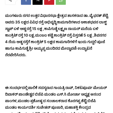
ಮಂಗಳೂರು ನಗರ ಉತ್ತರ ವಿಧಾನಸಭಾ ಕ್ಷೇತ್ರದ ಶಾಸಕರಾದ ಡಾ. ವೈ.ಭರತ್ ಶೆಟ್ಟಿ
ಅವರು 35 ಲಕ್ಷದ ವಿವಿಧ ರಸ್ತೆ ಅಭಿವೃದ್ಧಿ ಕಾಮಗಾರಿಗಳಾದ ಅಕಾಶಭವನ ಲಾಸ್ಟ್
ಸ್ಟಾಪ್ ಬಳಿ ಅಡ್ಡ ರಸ್ತೆ 15 ಲಕ್ಷ ,ಕಾಪಿಗುಡ್ಡೆ ಲಕ್ಷ್ಮಣ ನಾಯರ್ ಮನೆಯ ಬಳಿ
ಕಾಂಕ್ರಿಟ್ ರಸ್ತೆ 10 ಲಕ್ಷ,ಮಂಜಲ ಕಟ್ಟೆ ಕಾಂಕ್ರಿಟ್ ರಸ್ತೆ ವಿಸ್ತರಣೆ 5 ಲಕ್ಷ ,ಶಿವನಗರ
4 ನೆಯ ಅಡ್ಡ ರಸ್ತೆಗೆ ಕಾಂಕ್ರಿಟ್ 5 ಲಕ್ಷದ ಕಾಮಗಾರಿಗಳಿಗೆ ಇಂದು ಗುದ್ದಲಿ ಪೂಜೆ
ಹಾಗೂ ಕಾಪಿಗುಡ್ಡೆ ಶ್ರೀ ಅಯ್ಯಪ್ಪ ಮಂದಿರದ ಮೇಲ್ಚಾವಣಿ ಉದ್ಘಾಟನೆ
ನೆರವೇರಿಸಿದರು.
ಈ ಸಂದರ್ಭದಲ್ಲಿ ಪಾಲಿಕೆ ಸದಸ್ಯರಾದ ಗಾಯತ್ರಿ ರಾವ್, ನಿಕಟಪೂರ್ವ ಮೇಯರ್
ದಿವಾಕರ್ ಪಾಂಡೇಶ್ವರ ಬಿಜೆಪಿ ಮಂಡಲ ಎಸ್.ಸಿ ಮೋರ್ಚಾ ಅಧ್ಯಕ್ಷ ಆನಂದ
ಪಾಂಗಳ,ಮಂಡಲ ಪ್ರಕೋಷ್ಠ ದ ಸಂಚಾಲಕರಾದ ಕೊರಗಪ್ಪ ಶೆಟ್ಟಿ ಬಿಜೆಪಿ
ಮಂಡಲ ಕಾರ್ಯದರ್ಶಿ ಸುಚೇತನ್ ಪೂಜಾರಿ, ಮಹಾಶಕ್ತಿ ಕೇಂದ್ರದ