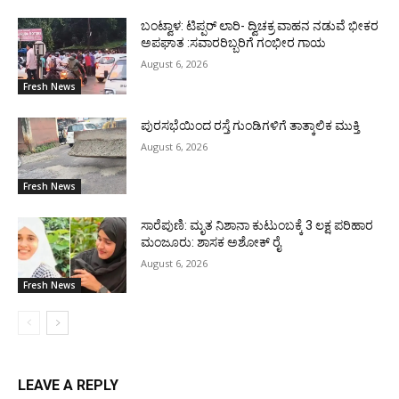
ಬಂಟ್ವಾಳ: ಟಿಪ್ಪರ್ ಲಾರಿ- ದ್ವಿಚಕ್ರ ವಾಹನ ನಡುವೆ ಭೀಕರ
ಅಪಘಾತ :ಸವಾರರಿಬ್ಬರಿಗೆ ಗಂಭೀರ ಗಾಯ
August 6, 2026
Fresh News
ಪುರಸಭೆಯಿಂದ ರಸ್ತೆ ಗುಂಡಿಗಳಿಗೆ ತಾತ್ಕಾಲಿಕ ಮುಕ್ತಿ
August 6, 2026
Fresh News
ಸಾರೆಪುಣಿ: ಮೃತ ನಿಶಾನಾ ಕುಟುಂಬಕ್ಕೆ 3 ಲಕ್ಷ ಪರಿಹಾರ
ಮಂಜೂರು: ಶಾಸಕ ಅಶೋಕ್ ರೈ
August 6, 2026
Fresh News
LEAVE A REPLY