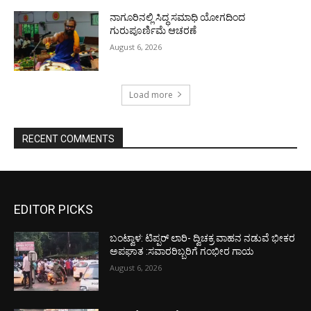
ನಾಗೂರಿನಲ್ಲಿ ಸಿದ್ಧ ಸಮಾಧಿ ಯೋಗದಿಂದ
ಗುರುಪೂರ್ಣಿಮೆ ಆಚರಣೆ
August 6, 2026
Load more
RECENT COMMENTS
EDITOR PICKS
ಬಂಟ್ವಾಳ: ಟಿಪ್ಪರ್ ಲಾರಿ- ದ್ವಿಚಕ್ರ ವಾಹನ ನಡುವೆ ಭೀಕರ
ಅಪಘಾತ :ಸವಾರರಿಬ್ಬರಿಗೆ ಗಂಭೀರ ಗಾಯ
August 6, 2026