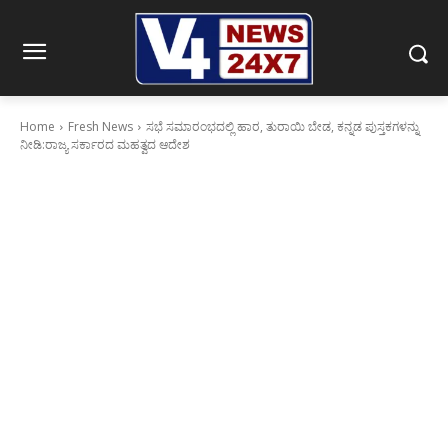
Home
Fresh News
ಸಭೆ ಸಮಾರಂಭದಲ್ಲಿ ಹಾರ, ತುರಾಯಿ ಬೇಡ, ಕನ್ನಡ ಪುಸ್ತಕಗಳನ್ನು
ನೀಡಿ:ರಾಜ್ಯ ಸರ್ಕಾರದ ಮಹತ್ವದ ಆದೇಶ