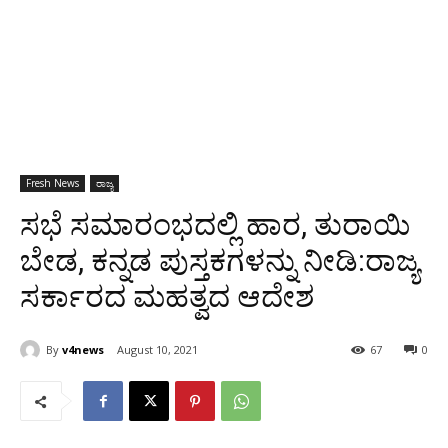
Fresh News
ರಾಜ್ಯ
ಸಭೆ ಸಮಾರಂಭದಲ್ಲಿ ಹಾರ, ತುರಾಯಿ
ಬೇಡ, ಕನ್ನಡ ಪುಸ್ತಕಗಳನ್ನು ನೀಡಿ:ರಾಜ್ಯ
ಸರ್ಕಾರದ ಮಹತ್ವದ ಆದೇಶ
By
v4news
August 10, 2021
67
0