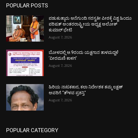
POPULAR POSTS
ಪಡುಕುತ್ಯಾರು ಆನೆಗುಂದಿ ಸರಸ್ವತೀ ಪೀಠಕ್ಕೆ ವಿಶ್ವ ಹಿಂದೂ
ಪರಿಷತ್ ಅಂತರರಾಷ್ಟ್ರೀಯ ಅಧ್ಯಕ್ಷ ಅಲೋಕ್
ಕುಮಾರ್ ಭೇಟಿ
August 7, 2026
ಬೋಳದಲ್ಲಿ ಆ.9ರಂದು ಯಕ್ಷಗಾನ ತಾಳಮದ್ದಳೆ
‘ವೀರಮಣಿ ಕಾಳಗ’
August 7, 2026
ಹಿರಿಯ ನಾಟಕಕಾರ, ಕಲಾ ನಿರ್ದೇಶಕ ತಮ್ಮ ಲಕ್ಷಣ್
ಅವರಿಗೆ “ತೌಳವ ಪ್ರಶಸ್ತಿ”
August 7, 2026
POPULAR CATEGORY