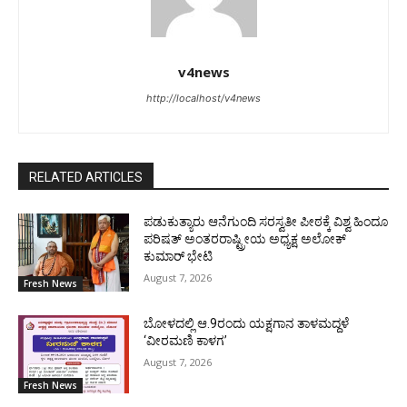
v4news
http://localhost/v4news
RELATED ARTICLES
ಪಡುಕುತ್ಯಾರು ಆನೆಗುಂದಿ ಸರಸ್ವತೀ ಪೀಠಕ್ಕೆ ವಿಶ್ವ ಹಿಂದೂ
ಪರಿಷತ್ ಅಂತರರಾಷ್ಟ್ರೀಯ ಅಧ್ಯಕ್ಷ ಅಲೋಕ್
ಕುಮಾರ್ ಭೇಟಿ
August 7, 2026
Fresh News
ಬೋಳದಲ್ಲಿ ಆ.9ರಂದು ಯಕ್ಷಗಾನ ತಾಳಮದ್ದಳೆ
‘ವೀರಮಣಿ ಕಾಳಗ’
August 7, 2026
Fresh News