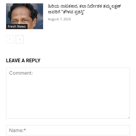
ಹಿರಿಯ ನಾಟಕಕಾರ, ಕಲಾ ನಿರ್ದೇಶಕ ತಮ್ಮ ಲಕ್ಷಣ್
ಅವರಿಗೆ “ತೌಳವ ಪ್ರಶಸ್ತಿ”
August 7, 2026
Fresh News
LEAVE A REPLY
Comment:
Na