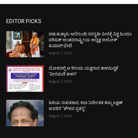
EDITOR PICKS
ಪಡುಕುತ್ಯಾರು ಆನೆಗುಂದಿ ಸರಸ್ವತೀ ಪೀಠಕ್ಕೆ ವಿಶ್ವ ಹಿಂದೂ
ಪರಿಷತ್ ಅಂತರರಾಷ್ಟ್ರೀಯ ಅಧ್ಯಕ್ಷ ಅಲೋಕ್
ಕುಮಾರ್ ಭೇಟಿ
August 7, 2026
ಬೋಳದಲ್ಲಿ ಆ.9ರಂದು ಯಕ್ಷಗಾನ ತಾಳಮದ್ದಳೆ
‘ವೀರಮಣಿ ಕಾಳಗ’
August 7, 2026
ಹಿರಿಯ ನಾಟಕಕಾರ, ಕಲಾ ನಿರ್ದೇಶಕ ತಮ್ಮ ಲಕ್ಷಣ್
ಅವರಿಗೆ “ತೌಳವ ಪ್ರಶಸ್ತಿ”
August 7, 2026