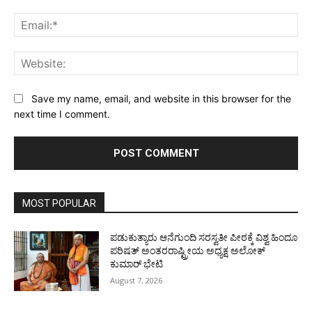
Ema
Web
Save my name, email, and website in this browser for the
next time I comment.
MOST POPULAR
ಪಡುಕುತ್ಯಾರು ಆನೆಗುಂದಿ ಸರಸ್ವತೀ ಪೀಠಕ್ಕೆ ವಿಶ್ವ ಹಿಂದೂ
ಪರಿಷತ್ ಅಂತರರಾಷ್ಟ್ರೀಯ ಅಧ್ಯಕ್ಷ ಅಲೋಕ್
ಕುಮಾರ್ ಭೇಟಿ
August 7, 2026