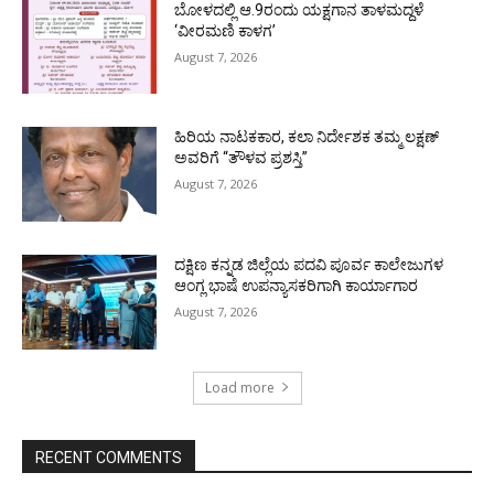
ಬೋಳದಲ್ಲಿ ಆ.9ರಂದು ಯಕ್ಷಗಾನ ತಾಳಮದ್ದಳೆ
‘ವೀರಮಣಿ ಕಾಳಗ’
August 7, 2026
ಹಿರಿಯ ನಾಟಕಕಾರ, ಕಲಾ ನಿರ್ದೇಶಕ ತಮ್ಮ ಲಕ್ಷಣ್
ಅವರಿಗೆ “ತೌಳವ ಪ್ರಶಸ್ತಿ”
August 7, 2026
ದಕ್ಷಿಣ ಕನ್ನಡ ಜಿಲ್ಲೆಯ ಪದವಿ ಪೂರ್ವ ಕಾಲೇಜುಗಳ
ಆಂಗ್ಲ ಭಾಷೆ ಉಪನ್ಯಾಸಕರಿಗಾಗಿ ಕಾರ್ಯಾಗಾರ
August 7, 2026
Load more
RECENT COMMENTS