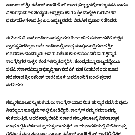
ಸಾಹುಕಾರ್ ಶ್ರೀ ರಮೇಶ್ ಜಾರಕಿಹೊಳಿ ಅವರ ನೇತೃತ್ವದಲ್ಲಿ ಅರಣ್ಯವಸತಿ ಹಾಗೂ
ವಿಹಾರಧಾಮಗಳ ಸಂಸ್ಥೆಯ ಅಧ್ಯಕ್ಷರು ಹಾಗೂ ಶ್ರೀ ವಾಲ್ಮೀಕಿ ಗುರುಪೀಠದ
ಧರ್ಮದರ್ಶಿಗಳಾದ ಶ್ರೀ ಎಂ.ಅಪ್ಪಣ್ಣನವರು ಬಿರುಸಿನ ಪ್ರಚಾರ ನಡೆಸಿದರು.
ಈ ಹಿಂದೆ ಬಿ‌.ಎಸ್.ಯಡಿಯೂರಪ್ಪನವರು ಹಿಂದುಳಿದ ಸಮಾಜಡಳಿಗೆ ಹೆಚ್ಚಿನ
ಪ್ರಾಶಸ್ತ್ಯ ನೀಡಿದ್ದರು ಅದೇ ಹಾದಿಯಲ್ಲಿ ಮಾನ್ಯ ಮುಖ್ಯಮಂತ್ರಿಗಳಾದ ಶ್ರೀ
ಬಸವರಾಜ ಬೊಮ್ಮಾಯಿ ಅವರು ವಿಶೇಷ ಕಾಳಜಿಯೊಂದಿಗೆ ಸಾಗುತ್ತಿದ್ದಾರೆ.
ಕಾಂಗ್ರೆಸ್ಸಿಗರ ಸುಳ್ಳಿನ ಕಂತೆಗಳನ್ನು ತಿರಸ್ಕರಿಸಿ, ಕೇಂದ್ರದಲ್ಲೂ ರಾಜ್ಯದಲ್ಲಿಯೂ
ಬಿಜೆಪಿ ಸರ್ಕಾರವಿದ್ದು ಅಭಿವೃದ್ಧಿಗಾಗಿ ಬಿಜೆಪಿಗೆ ಮತ ನೀಡಬೇಕೆಂದು ಮಾಜಿ
ಸಚಿವರಾದ ಶ್ರೀ ರಮೇಶ್ ಜಾರಕಿಹೊಳಿ ಅವರೊಂದಿಗೆ ಜಂಟಿ ಪ್ರಚಾರ
ನಡೆಸಿದರು.
ನಮ್ಮ ಸಮಾಜವನ್ನು ತುಳಿಯಲು ಕಾಂಗ್ರೆಸ್‌ ಯಾವ ರೀತಿ ಹುನ್ನಾರ ನಡೆಸಿರುವುದು
ನೀವೆಲ್ಲರೂ ಮಾಧ್ಯಮಗಳಲ್ಲಿ ನೋಡಿದ್ದೀರಿ. ಕಾಂಗ್ರೆಸ್‌ ನಮ್ಮ ಸಮಾಜವನ್ನು
ತುಳಿಯುತ್ತಿದೆ. ಆದರೆ ನಮ್ಮ ಬಿಜೆಪಿ ಸರ್ಕಾರ ನಮ್ಮ ಸಮಾಜಕ್ಕೆ ವಿಶೇಷ ಸ್ಥಾನ
ಮಾನ ಕಲ್ಪಿಸಿ ಬೆಳೆಸುವ ಪ್ರಯತ್ನ ಮಾಡುತ್ತಿದೆ. ಈ ಚುನಾವಣೆಯಲ್ಲಿ ಬಿಜೆಪಿಯನ್ನು
ಗೆಲ್ಲಿಸಿದರೆ ನಮ್ಮ ಸಮಾಜದ ನಾಯಕ ರಮೇಶ್‌ ಜಾರಕಿಹೊಳಿ ಅವರಿಗೆ ನೈತಿಕ