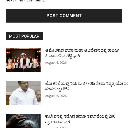
MOST POPULAR
ಅಮೇರಿಕಾದ ಬಾನಾ ಮಹಾ ಅಧಿವೇಶನದಲ್ಲಿ ರಾಜರ್ಷಿ
ಕೆ. ವಾಸುದೇವ ಶೆಟ್ಟಿ ಭಾಗಿ
August 6, 2026
ಲೋಕಸಭೆಯಲ್ಲಿ ನಿಯಮ 377ರಡಿ ಸೇವಾ ನಿವೃತ್ತ ಯೋಧರ ಪ
ಸಂಸದ ಕ್ಯಾ.ಚೌಟ
August 6, 2026
ಕಾಲೇಜಿನಲ್ಲಿ ನಡೆಸಿದ ಹಠಾತ್ ತಪಾಸಣೆಯಲ್ಲಿ 290
ಗ್ರಾಂ ಗಾಂಜಾ ವಶ