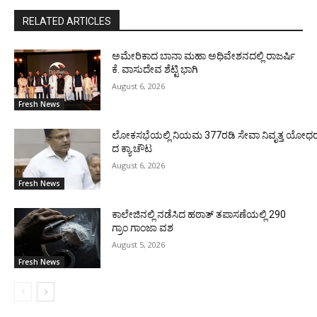
RELATED ARTICLES
ಅಮೇರಿಕಾದ ಬಾನಾ ಮಹಾ ಅಧಿವೇಶನದಲ್ಲಿ ರಾಜರ್ಷಿ
ಕೆ. ವಾಸುದೇವ ಶೆಟ್ಟಿ ಭಾಗಿ
August 6, 2026
Fresh News
ಲೋಕಸಭೆಯಲ್ಲಿ ನಿಯಮ 377ರಡಿ ಸೇವಾ ನಿವೃತ್ತ ಯೋಧರ ಪ
ದ ಕ್ಯಾ.ಚೌಟ
August 6, 2026
Fresh News
ಕಾಲೇಜಿನಲ್ಲಿ ನಡೆಸಿದ ಹಠಾತ್ ತಪಾಸಣೆಯಲ್ಲಿ 290
ಗ್ರಾಂ ಗಾಂಜಾ ವಶ
August 5, 2026
Fresh News