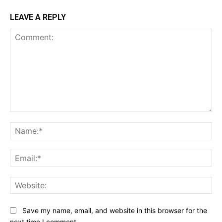
LEAVE A REPLY
Comment:
Na
Ema
Web
Save my name, email, and website in this browser for the
next time I comment.