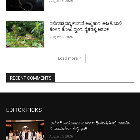
August 5, 2026
ದರ್ಬೆತಡ್ಕದಲ್ಲಿ ಕಾಡಾನೆ ಅಟ್ಟಹಾಸ: ಅಡಿಕೆ, ಬಾಳೆ,
ತೆಂಗಿನ ತೋಟ ಧ್ವಂಸ; ರೈತರಲ್ಲಿ ಆತಂಕ
August 5, 2026
Load more
RECENT COMMENTS
EDITOR PICKS
ಅಮೇರಿಕಾದ ಬಾನಾ ಮಹಾ ಅಧಿವೇಶನದಲ್ಲಿ ರಾಜರ್ಷಿ
ಕೆ. ವಾಸುದೇವ ಶೆಟ್ಟಿ ಭಾಗಿ
August 6, 2026