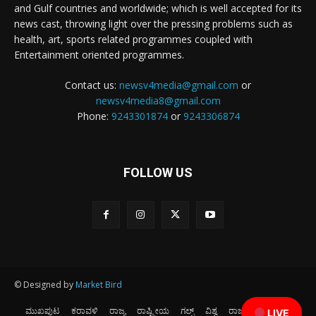
and Gulf countries and worldwide; which is well accepted for its
news cast, throwing light over the pressing problems such as
health, art, sports related programmes coupled with
Entertainment oriented programmes.
Contact us:
newsv4media@gmail.com
or
newsv4media8@gmail.com
Phone:
9243301874
or
9243306874
FOLLOW US
© Designed by
Market Bird
ಮುಖಪುಟ
ಕರಾವಳಿ
ರಾಜ್ಯ
ರಾಷ್ಟ್ರೀಯ
ಗಲ್ಫ್
ವಿಶ್ವ
ರಾಜಕೀಯ
ಕ್ರೀಡೆ
LIVE