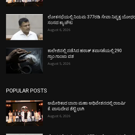
ಲೋಕಸಭೆಯಲ್ಲಿ ನಿಯಮ 377ರಡಿ ಸೇವಾ ನಿವೃತ್ತ ಯೋಧರ ಪ
ಸಂಸದ ಕ್ಯಾ.ಚೌಟ
August 6, 2026
ಕಾಲೇಜಿನಲ್ಲಿ ನಡೆಸಿದ ಹಠಾತ್ ತಪಾಸಣೆಯಲ್ಲಿ 290
ಗ್ರಾಂ ಗಾಂಜಾ ವಶ
August 5, 2026
POPULAR POSTS
ಅಮೇರಿಕಾದ ಬಾನಾ ಮಹಾ ಅಧಿವೇಶನದಲ್ಲಿ ರಾಜರ್ಷಿ
ಕೆ. ವಾಸುದೇವ ಶೆಟ್ಟಿ ಭಾಗಿ
August 6, 2026