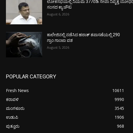
ಲೋಕಸಭೆಯಲ್ಲಿ ನಿಯಮ 377ರಡಿ ಸೇವಾ ನಿವೃತ್ತ ಯೋಧರ ಪ
ಸಂಸದ ಕ್ಯಾ.ಚೌಟ
August 6, 2026
ಕಾಲೇಜಿನಲ್ಲಿ ನಡೆಸಿದ ಹಠಾತ್ ತಪಾಸಣೆಯಲ್ಲಿ 290
ಗ್ರಾಂ ಗಾಂಜಾ ವಶ
August 5, 2026
POPULAR CATEGORY
Fresh News
10611
ಕರಾವಳಿ
9990
ಮಂಗಳೂರು
3545
ಉಡುಪಿ
1906
ಪುತ್ತೂರು
968