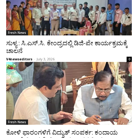
Fresh News
ಸುಳ್ಯ : ಸಿ.ಎಸ್.ಸಿ. ಕೇಂದ್ರದಲ್ಲಿ ಡಿಜಿ-ಪೇ ಕಾರ್ಯಕ್ರಮಕ್ಕೆ
ಚಾಲನೆ
V4newseditors
-
July 3, 2026
0
Fresh News
ಕೋಳಿ ಫಾರಂಗಳಿಗೆ ವಿದ್ಯುತ್ ಸಂಪರ್ಕ: ಕಂದಾಯ