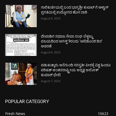
ಗಾಲಿಕುರ್ಚಿಯಲ್ಲಿ ಬಂದ ಭಾಗ್ಯಶ್ರೀ ಕುಲಾಲ್ ಗೆ ಆಳ್ವಾಸ್
ಪ್ರಗತಿಯಲ್ಲಿ ಉದ್ಯೋಗದ ಹೊಸ ದಾರಿ
August 8, 2026
ದೇವಾಡಿಗ ಸಮಾಜ ಸೇವಾ ಸಂಘ ಬೆಳ್ಳಣ್ಣು
ವಲಯದಿಂದ ಆಗಸ್ಟ್ 9ರಂದು ‘ಆಟಿಡೊಂಜಿ ದಿನ’
ಆಚರಣೆ
August 8, 2026
ಪಡುಕುತ್ಯಾರು ಆನೆಗುಂದಿ ಸರಸ್ವತೀ ಪೀಠಕ್ಕೆ ವಿಶ್ವ ಹಿಂದೂ
ಪರಿಷತ್ ಅಂತರರಾಷ್ಟ್ರೀಯ ಅಧ್ಯಕ್ಷ ಅಲೋಕ್
ಕುಮಾರ್ ಭೇಟಿ
August 7, 2026
POPULAR CATEGORY
Fresh News
10623