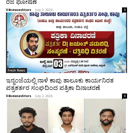
ರಜೆ ಘೋಷಣೆ
V4newseditors
-
July 2, 2026
0
Fresh News
ಇನ್ನಂಜೆಯಲ್ಲಿ ನಾಳೆ ಕಾಪು ತಾಲೂಕು ಕಾರ್ಯನಿರತ
ಪತ್ರಕರ್ತರ ಸಂಘದಿಂದ ಪತ್ರಿಕಾ ದಿನಾಚರಣೆ
V4newseditors
-
July 2, 2026
0