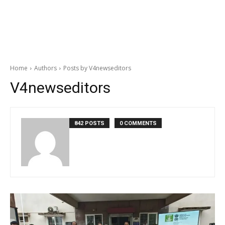
Home
Authors
Posts by V4newseditors
V4newseditors
842 POSTS
0 COMMENTS