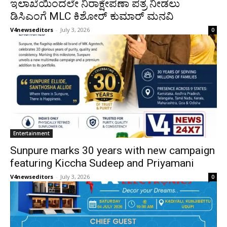
ಇಲಾಖೆಯಿಂದಲೇ ನಿರಾಕ್ಷೇಪಣಾ ಪತ್ರ ನೀಡಲು
ಡಿಸಿಎಂಗೆ MLC ಕಿಶೋರ್ ಕುಮಾರ್ ಮನವಿ
V4newseditors
-
July 3, 2026
0
Entertainment
Sunpure marks 30 years with new campaign
featuring Kiccha Sudeep and Priyamani
V4newseditors
-
July 3, 2026
0