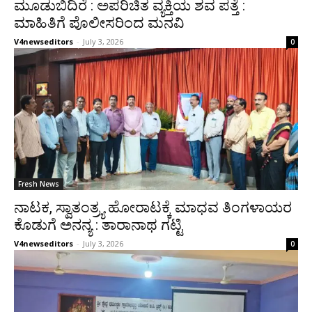
ಮೂಡುಬಿದಿರೆ : ಅಪರಿಚಿತ ವ್ಯಕ್ತಿಯ ಶವ ಪತ್ತೆ :
ಮಾಹಿತಿಗೆ ಪೊಲೀಸರಿಂದ ಮನವಿ
V4newseditors
-
July 3, 2026
0
Fresh News
ನಾಟಕ, ಸ್ವಾತಂತ್ರ್ಯ ಹೋರಾಟಕ್ಕೆ ಮಾಧವ ತಿಂಗಳಾಯರ
ಕೊಡುಗೆ ಅನನ್ಯ : ತಾರಾನಾಥ ಗಟ್ಟಿ
V4newseditors
-
July 3, 2026
0