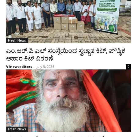
Fresh News
ಎಂ.ಆರ್.ಪಿ.ಎಲ್ ಸಂಸ್ಥೆಯಿಂದ ಸ್ವಚ್ಚಾತ ಕಿಟ್, ಪೌಷ್ಠಿಕ
ಆಹಾರ ಕಿಟ್ ವಿತರಣೆ
V4newseditors
-
July 3, 2026
0
Fresh News