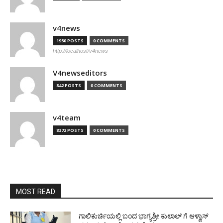
v4news
1930 POSTS
0 COMMENTS
http://localhost/v4news
V4newseditors
842 POSTS
0 COMMENTS
v4team
8372 POSTS
0 COMMENTS
MOST READ
ಗಾಲಿಕುರ್ಚಿಯಲ್ಲಿ ಬಂದ ಭಾಗ್ಯಶ್ರೀ ಕುಲಾಲ್ ಗೆ ಆಳ್ವಾಸ್