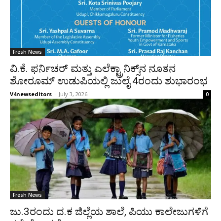
Fresh News
ವಿ.ಕೆ. ಫರ್ನಿಚರ್ ಮತ್ತು ಎಲೆಕ್ಟ್ರಾನಿಕ್ಸ್‌ನ ನೂತನ
ಶೋರೂಮ್ ಉಡುಪಿಯಲ್ಲಿ ಜುಲೈ 4ರಂದು ಶುಭಾರಂಭ
V4newseditors
-
July 3, 2026
0
Fresh News
ಜು.3ರಂದು ದ.ಕ ಜಿಲ್ಲೆಯ ಶಾಲೆ, ಪಿಯು ಕಾಲೇಜುಗಳಿಗೆ