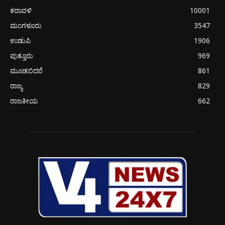
ಕರಾವಳಿ
10001
ಮಂಗಳೂರು
3547
ಉಡುಪಿ
1906
ಪುತ್ತೂರು
969
ಮೂಡಬಿದರೆ
861
ರಾಜ್ಯ
829
ರಾಜಕೀಯ
662