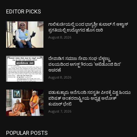
EDITOR PICKS
ಗಾಲಿಕುರ್ಚಿಯಲ್ಲಿ ಬಂದ ಭಾಗ್ಯಶ್ರೀ ಕುಲಾಲ್ ಗೆ ಆಳ್ವಾಸ್
ಪ್ರಗತಿಯಲ್ಲಿ ಉದ್ಯೋಗದ ಹೊಸ ದಾರಿ
August 8, 2026
ದೇವಾಡಿಗ ಸಮಾಜ ಸೇವಾ ಸಂಘ ಬೆಳ್ಳಣ್ಣು
ವಲಯದಿಂದ ಆಗಸ್ಟ್ 9ರಂದು ‘ಆಟಿಡೊಂಜಿ ದಿನ’
ಆಚರಣೆ
August 8, 2026
ಪಡುಕುತ್ಯಾರು ಆನೆಗುಂದಿ ಸರಸ್ವತೀ ಪೀಠಕ್ಕೆ ವಿಶ್ವ ಹಿಂದೂ
ಪರಿಷತ್ ಅಂತರರಾಷ್ಟ್ರೀಯ ಅಧ್ಯಕ್ಷ ಅಲೋಕ್
ಕುಮಾರ್ ಭೇಟಿ
August 7, 2026
POPULAR POSTS