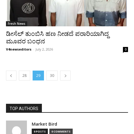
Fresh News
ಡೀಸೆಲ್ ತುಂಬಿಸಿ ಹಣ ನೀಡದೆ ಪರಾರಿಯಾಗಿದ್ದ
ಮೂವರ ಬಂಧನ
V4newseditors
-
July 2, 2026
0
28
29
30
TOP AUTHORS
Market Bird
0 POSTS
0 COMMENTS