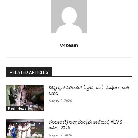
v4team
RELATED ARTICLES
ವಿಟ್ಲ:ಗ್ಯಾಸ್ ಸಿಲಿಂಡರ್ ಸ್ಪೋಟ : ಮನೆ ಸಂಪೂರ್ಣವಾಗಿ
ಜಖಂ
August 9, 2026
Fresh News
ವಂಜಾರಕಟ್ಟೆ ಆಂಗ್ಲಮಾಧ್ಯಮ ಶಾಲೆಯಲ್ಲಿ VEMS
ಐಸಿರ–2026
August 9, 2026