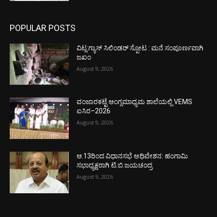
POPULAR POSTS
ವಿಟ್ಲ:ಗ್ಯಾಸ್ ಸಿಲಿಂಡರ್ ಸ್ಪೋಟ : ಮನೆ ಸಂಪೂರ್ಣವಾಗಿ
ಜಖಂ
August 9, 2026
ವಂಜಾರಕಟ್ಟೆ ಆಂಗ್ಲಮಾಧ್ಯಮ ಶಾಲೆಯಲ್ಲಿ VEMS
ಐಸಿರ–2026
August 9, 2026
ಆ.13ರಿಂದ ವಿಧಾನಸಭೆ ಅಧಿವೇಶನ: ಹಂಗಾಮಿ
ಸಭಾಧ್ಯಕ್ಷರಾಗಿ ಟಿ.ಬಿ.ಜಯಚಂದ್ರ
August 9, 2026