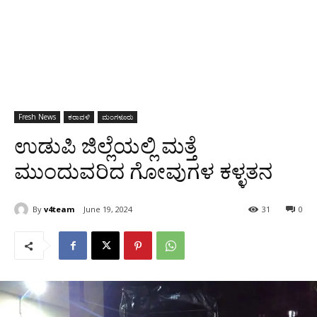
Fresh News
ಕರಾವಳಿ
ಮಂಗಳೂರು
ಉಡುಪಿ ಜಿಲ್ಲೆಯಲ್ಲಿ ಮತ್ತೆ
ಮುಂದುವರಿದ ಗೋವುಗಳ ಕಳ್ಳತನ
By
v4team
June 19, 2024
31
0