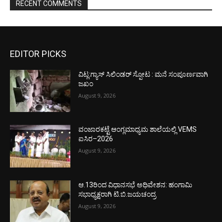
RECENT COMMENTS
EDITOR PICKS
ವಿಟ್ಲ:ಗ್ಯಾಸ್ ಸಿಲಿಂಡರ್ ಸ್ಪೋಟ : ಮನೆ ಸಂಪೂರ್ಣವಾಗಿ
ಜಖಂ
August 9, 2026
ವಂಜಾರಕಟ್ಟೆ ಆಂಗ್ಲಮಾಧ್ಯಮ ಶಾಲೆಯಲ್ಲಿ VEMS
ಐಸಿರ–2026
August 9, 2026
ಆ.13ರಿಂದ ವಿಧಾನಸಭೆ ಅಧಿವೇಶನ: ಹಂಗಾಮಿ
ಸಭಾಧ್ಯಕ್ಷರಾಗಿ ಟಿ.ಬಿ.ಜಯಚಂದ್ರ
August 9, 2026