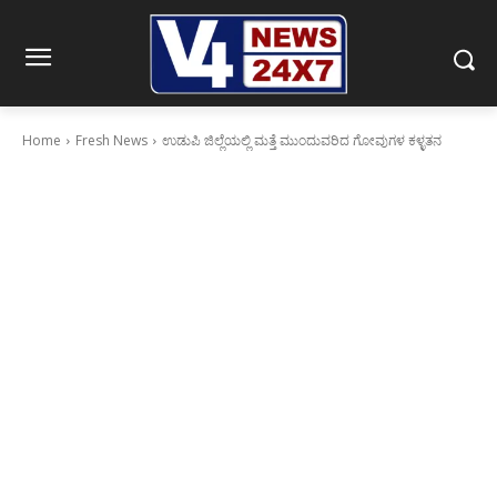
Home
Fresh News
ಉಡುಪಿ ಜಿಲ್ಲೆಯಲ್ಲಿ ಮತ್ತೆ ಮುಂದುವರಿದ ಗೋವುಗಳ ಕಳ್ಳತನ