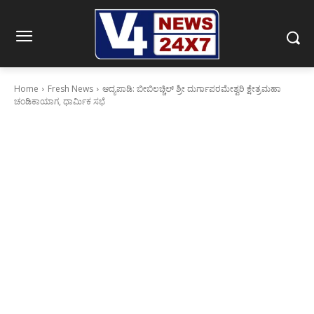
Home
Fresh News
ಆದ್ಯಪಾಡಿ: ಬೀಬಿಲಚ್ಚಿಲ್ ಶ್ರೀ ದುರ್ಗಾಪರಮೇಶ್ವರಿ ಕ್ಷೇತ್ರಮಹಾ
ಚಂಡಿಕಾಯಾಗ, ಧಾರ್ಮಿಕ ಸಭೆ