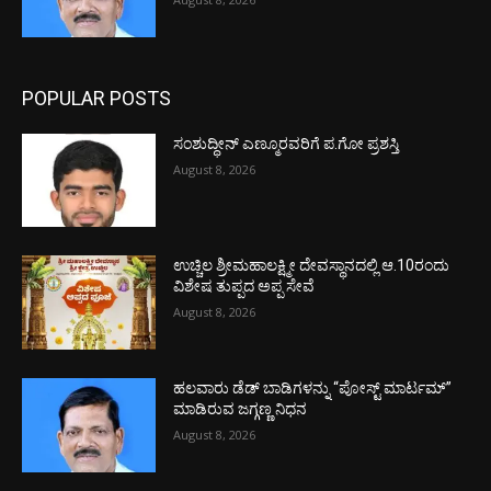
POPULAR POSTS
ಸಂಶುದ್ಧೀನ್ ಎಣ್ಮೂರವರಿಗೆ ಪ.ಗೋ ಪ್ರಶಸ್ತಿ
August 8, 2026
ಉಚ್ಚಿಲ ಶ್ರೀಮಹಾಲಕ್ಷ್ಮೀ ದೇವಸ್ಥಾನದಲ್ಲಿ ಆ.10ರಂದು
ವಿಶೇಷ ತುಪ್ಪದ ಅಪ್ಪ ಸೇವೆ
August 8, 2026
ಹಲವಾರು ಡೆಡ್ ಬಾಡಿಗಳನ್ನು “ಪೋಸ್ಟ್ ಮಾರ್ಟಮ್”
ಮಾಡಿರುವ ಜಗ್ಗಣ್ಣ ನಿಧನ
August 8, 2026