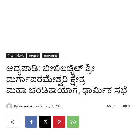
Fresh News
ಕರಾವಳಿ
ಮಂಗಳೂರು
ಆದ್ಯಪಾಡಿ: ಬೀಬಿಲಚ್ಚಿಲ್ ಶ್ರೀ
ದುರ್ಗಾಪರಮೇಶ್ವರಿ ಕ್ಷೇತ್ರ
ಮಹಾ ಚಂಡಿಕಾಯಾಗ, ಧಾರ್ಮಿಕ ಸಭೆ
By
v4team
February 6, 2023
61
0