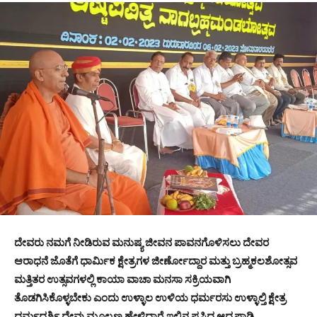
ದೇವರು ನಮಗೆ ನೀಡಿರುವ ಮನುಷ್ಯ ಜೀವನ ಪಾವನಗೊಳಿಸಲು ದೇವರ
ಆರಾಧನೆ ಜೊತೆಗೆ ಧಾರ್ಮಿಕ ಕ್ಷೇತ್ರಗಳ ಜೀರ್ಣೋದ್ದಾರ ಮತ್ತು ಬ್ರಹ್ಮಕಲಶೋತ್ಸವ
ಮತ್ತಿತರ ಉತ್ಸವಗಳಲ್ಲಿ ಕಾಯಾ ವಾಚಾ ಮನಸಾ ಸಕ್ರಿಯವಾಗಿ
ತೊಡಗಿಸಿಕೊಳ್ಳಬೇಕು ಎಂದು ಉಳ್ಳಾಲ ಉಳಿಯ ಧರ್ಮರಸು ಉಳ್ಳಾಲ್ತಿ ಕ್ಷೇತ್ರ
ಧರ್ಮದರ್ಶಿ ದೇವು ಮೂಲ್ಯಣ್ಣ ಹೇಳಿದ್ದಾರೆ.ಇಲ್ಲಿನ ಪ್ರಸಿದ್ದ ಆದ್ಯಪಾಡಿ