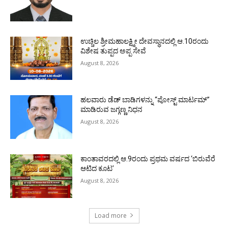
ಉಚ್ಚಿಲ ಶ್ರೀಮಹಾಲಕ್ಷ್ಮೀ ದೇವಸ್ಥಾನದಲ್ಲಿ ಆ.10ರಂದು
ವಿಶೇಷ ತುಪ್ಪದ ಅಪ್ಪ ಸೇವೆ
August 8, 2026
ಹಲವಾರು ಡೆಡ್ ಬಾಡಿಗಳನ್ನು “ಪೋಸ್ಟ್ ಮಾರ್ಟಮ್”
ಮಾಡಿರುವ ಜಗ್ಗಣ್ಣ ನಿಧನ
August 8, 2026
ಕಾಂತಾವರದಲ್ಲಿ ಆ.9ರಂದು ಪ್ರಥಮ ವರ್ಷದ ‘ಬಿರುವೆರೆ
ಆಟಿದ ಕೂಟ’
August 8, 2026
Load more