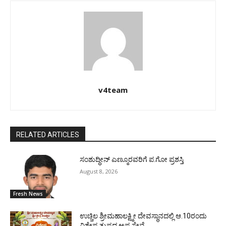
v4team
RELATED ARTICLES
ಸಂಶುದ್ಧೀನ್ ಎಣ್ಮೂರವರಿಗೆ ಪ.ಗೋ ಪ್ರಶಸ್ತಿ
August 8, 2026
Fresh News
ಉಚ್ಚಿಲ ಶ್ರೀಮಹಾಲಕ್ಷ್ಮೀ ದೇವಸ್ಥಾನದಲ್ಲಿ ಆ.10ರಂದು
ವಿಶೇಷ ತುಪ್ಪದ ಅಪ್ಪ ಸೇವೆ