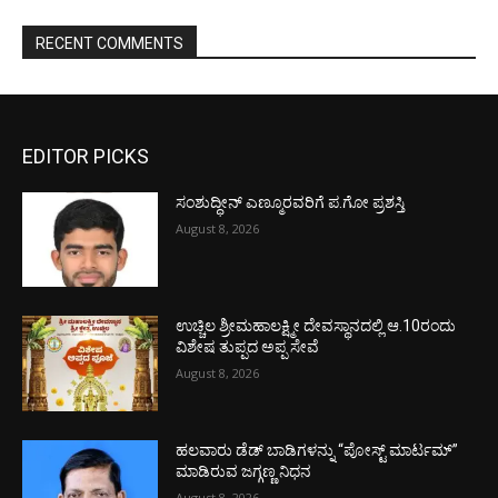
RECENT COMMENTS
EDITOR PICKS
ಸಂಶುದ್ಧೀನ್ ಎಣ್ಮೂರವರಿಗೆ ಪ.ಗೋ ಪ್ರಶಸ್ತಿ
August 8, 2026
ಉಚ್ಚಿಲ ಶ್ರೀಮಹಾಲಕ್ಷ್ಮೀ ದೇವಸ್ಥಾನದಲ್ಲಿ ಆ.10ರಂದು
ವಿಶೇಷ ತುಪ್ಪದ ಅಪ್ಪ ಸೇವೆ
August 8, 2026
ಹಲವಾರು ಡೆಡ್ ಬಾಡಿಗಳನ್ನು “ಪೋಸ್ಟ್ ಮಾರ್ಟಮ್”
ಮಾಡಿರುವ ಜಗ್ಗಣ್ಣ ನಿಧನ
August 8, 2026