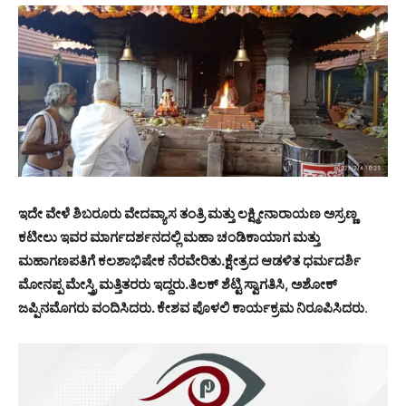
ಇದೇ ವೇಳೆ ಶಿಬರೂರು ವೇದವ್ಯಾಸ ತಂತ್ರಿ ಮತ್ತು ಲಕ್ಷ್ಮೀನಾರಾಯಣ ಅಸ್ರಣ್ಣ
ಕಟೀಲು ಇವರ ಮಾರ್ಗದರ್ಶನದಲ್ಲಿ ಮಹಾ ಚಂಡಿಕಾಯಾಗ ಮತ್ತು
ಮಹಾಗಣಪತಿಗೆ ಕಲಶಾಭಿಷೇಕ ನೆರವೇರಿತು.ಕ್ಷೇತ್ರದ ಆಡಳಿತ ಧರ್ಮದರ್ಶಿ
ಮೋನಪ್ಪ ಮೇಸ್ತ್ರಿ ಮತ್ತಿತರರು ಇದ್ದರು.ತಿಲಕ್ ಶೆಟ್ಟಿ ಸ್ವಾಗತಿಸಿ, ಅಶೋಕ್
ಜಪ್ಪಿನಮೊಗರು ವಂದಿಸಿದರು. ಕೇಶವ ಪೊಳಲಿ ಕಾರ್ಯಕ್ರಮ ನಿರೂಪಿಸಿದರು
.