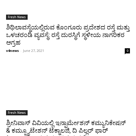
Fresh News
ಶಿಥಿಲಾವಸ್ಥೆಯಲ್ಲಿರುವ ಕೊಂಗೂರು ಪ್ರದೇಶದ ರಸ್ತೆ ಮತ್ತು
ಒಳಚರಂಡಿ ವ್ಯವಸ್ಥೆ: ರಸ್ತೆ ದುರಸ್ಥಿಗೆ ಸ್ಥಳೀಯ ನಾಗರಿಕರ
ಆಗ್ರಹ
v4news
-
June 27, 2021
0
Fresh News
ಶ್ರೀನಿವಾಸ್ ವಿವಿಯಲ್ಲಿ ಇನ್ಫಾರ್ಮೇಶನ್ ಕಮ್ಯುನಿಕೇಷನ್
& ಕಮ್ಪ್ಯೂಟೇಶನ್ ಟೆಕ್ನಾಲಜಿ, ದಿ ಪಿಲ್ಲರ್ ಫಾರ್