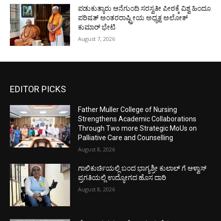
ಪಡುಕುತ್ಯಾರು ಆನೆಗುಂದಿ ಸರಸ್ವತೀ ಪೀಠಕ್ಕೆ ವಿಶ್ವ ಹಿಂದೂ
ಪರಿಷತ್ ಅಂತರರಾಷ್ಟ್ರೀಯ ಅಧ್ಯಕ್ಷ ಅಲೋಕ್
ಕುಮಾರ್ ಭೇಟಿ
August 7, 2026
EDITOR PICKS
Father Muller College of Nursing
Strengthens Academic Collaborations
Through Two more Strategic MoUs on
Palliative Care and Counselling
August 8, 2026
ಗಾಲಿಕುರ್ಚಿಯಲ್ಲಿ ಬಂದ ಭಾಗ್ಯಶ್ರೀ ಕುಲಾಲ್ ಗೆ ಆಳ್ವಾಸ್
ಪ್ರಗತಿಯಲ್ಲಿ ಉದ್ಯೋಗದ ಹೊಸ ದಾರಿ
August 8, 2026