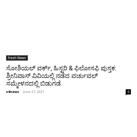
Fresh News
ಸೋಶಿಯಲ್ ವರ್ಕ್, ಹಿಸ್ಟರಿ & ಫಿಲೋಸಫಿ ಪುಸ್ತಕ:
ಶ್ರೀನಿವಾಸ್ ವಿವಿಯಲ್ಲಿ ನಡೆದ ವರ್ಚುವಲ್
ಸಮ್ಮೇಳನದಲ್ಲಿ ಬಿಡುಗಡೆ
v4news
-
June 27, 2021
0