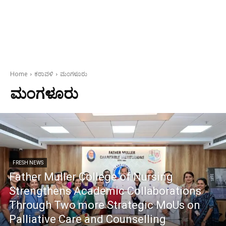
Home
ಕರಾವಳಿ
ಮಂಗಳೂರು
ಮಂಗಳೂರು
FRESH NEWS
Father Muller College of Nursing
Strengthens Academic Collaborations
Through Two more Strategic MoUs on
Palliative Care and Counselling