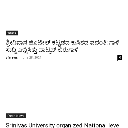
ಕರಾವಳಿ
ಶ್ರೀನಿವಾಸ ಹೊಟೇಲ್ ಕಟ್ಟಡದ ಕುಸಿತದ ವದಂತಿ: ಗಾಳಿ
ಸುದ್ದಿ ಎಬ್ಬಿಸಿತ್ತು ವಾಟ್ಸಪ್ ಬಿರುಗಾಳಿ
v4news
-
June 28, 2021
0
Fresh News
Srinivas University organized National level