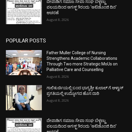
ದೇವಾಡಿಗ ಸಮಾಜ ಸೇವಾ ಸಂಘ ಬೆಳ್ಳಣ್ಣು
ವಲಯದಿಂದ ಆಗಸ್ಟ್ 9ರಂದು ‘ಆಟಿಡೊಂಜಿ ದಿನ’
ಆಚರಣೆ
August 8, 2026
POPULAR POSTS
Father Muller College of Nursing
Strengthens Academic Collaborations
Through Two more Strategic MoUs on
Palliative Care and Counselling
August 8, 2026
ಗಾಲಿಕುರ್ಚಿಯಲ್ಲಿ ಬಂದ ಭಾಗ್ಯಶ್ರೀ ಕುಲಾಲ್ ಗೆ ಆಳ್ವಾಸ್
ಪ್ರಗತಿಯಲ್ಲಿ ಉದ್ಯೋಗದ ಹೊಸ ದಾರಿ
August 8, 2026
ದೇವಾಡಿಗ ಸಮಾಜ ಸೇವಾ ಸಂಘ ಬೆಳ್ಳಣ್ಣು
ವಲಯದಿಂದ ಆಗಸ್ಟ್ 9ರಂದು ‘ಆಟಿಡೊಂಜಿ ದಿನ’
ಆಚರಣೆ