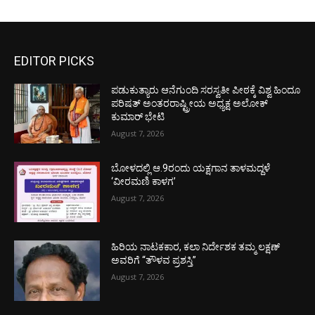
EDITOR PICKS
ಪಡುಕುತ್ಯಾರು ಆನೆಗುಂದಿ ಸರಸ್ವತೀ ಪೀಠಕ್ಕೆ ವಿಶ್ವ ಹಿಂದೂ
ಪರಿಷತ್ ಅಂತರರಾಷ್ಟ್ರೀಯ ಅಧ್ಯಕ್ಷ ಅಲೋಕ್
ಕುಮಾರ್ ಭೇಟಿ
August 7, 2026
ಬೋಳದಲ್ಲಿ ಆ.9ರಂದು ಯಕ್ಷಗಾನ ತಾಳಮದ್ದಳೆ
‘ವೀರಮಣಿ ಕಾಳಗ’
August 7, 2026
ಹಿರಿಯ ನಾಟಕಕಾರ, ಕಲಾ ನಿರ್ದೇಶಕ ತಮ್ಮ ಲಕ್ಷಣ್
ಅವರಿಗೆ “ತೌಳವ ಪ್ರಶಸ್ತಿ”
August 7, 2026