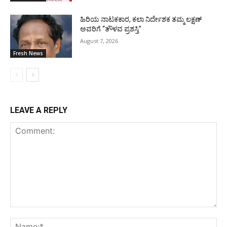
ಹಿರಿಯ ನಾಟಕಕಾರ, ಕಲಾ ನಿರ್ದೇಶಕ ತಮ್ಮ ಲಕ್ಷಣ್
ಅವರಿಗೆ “ತೌಳವ ಪ್ರಶಸ್ತಿ”
August 7, 2026
Fresh News
LEAVE A REPLY
Comment:
Na