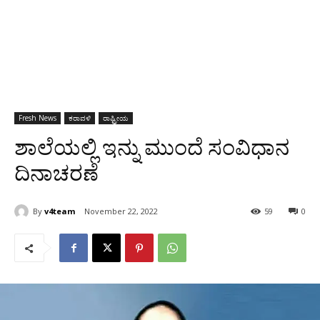
Fresh News
ಕರಾವಳಿ
ರಾಷ್ಟ್ರೀಯ
ಶಾಲೆಯಲ್ಲಿ ಇನ್ನು ಮುಂದೆ ಸಂವಿಧಾನ
ದಿನಾಚರಣೆ
By
v4team
November 22, 2022
59
0