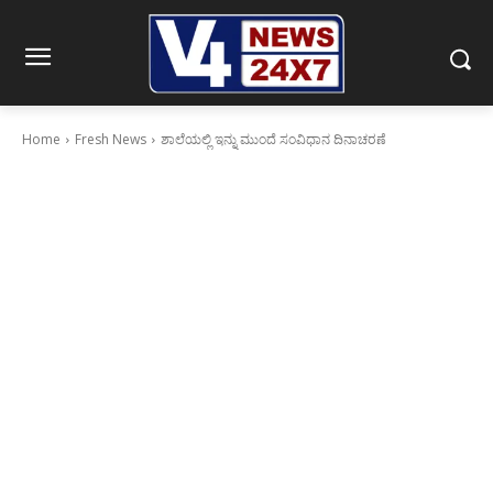
Home
Fresh News
ಶಾಲೆಯಲ್ಲಿ ಇನ್ನು ಮುಂದೆ ಸಂವಿಧಾನ ದಿನಾಚರಣೆ