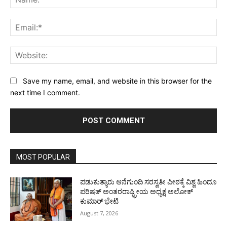
Ema
Web
Save my name, email, and website in this browser for the
next time I comment.
MOST POPULAR
ಪಡುಕುತ್ಯಾರು ಆನೆಗುಂದಿ ಸರಸ್ವತೀ ಪೀಠಕ್ಕೆ ವಿಶ್ವ ಹಿಂದೂ
ಪರಿಷತ್ ಅಂತರರಾಷ್ಟ್ರೀಯ ಅಧ್ಯಕ್ಷ ಅಲೋಕ್
ಕುಮಾರ್ ಭೇಟಿ
August 7, 2026