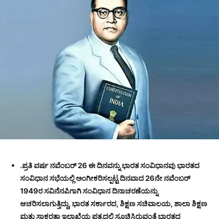
.ಪ್ರತಿ ವರ್ಷ ನವೆಂಬರ್ 26 ಈ ದಿನವನ್ನು ಭಾರತ ಸಂವಿಧಾನವು ಭಾರತದ
ಸಂವಿಧಾನ ಸಭೆಯಲ್ಲಿ ಅಂಗೀಕರಿಸಲ್ಪಟ್ಟ ದಿನವಾದ 26ನೇ ನವೆಂಬರ್
1949ರ ಸವಿನೆನಪಿಗಾಗಿ ಸಂವಿಧಾನ ದಿನಾಚರಣೆಯನ್ನು
ಆಚರಿಸಲಾಗುತ್ತಿದ್ದು, ಭಾರತ ಸರ್ಕಾರದ, ಶಿಕ್ಷಣ ಸಚಿವಾಲಯ, ಶಾಲಾ ಶಿಕ್ಷಣ
ಮತ್ತು ಸಾಕ್ಷರತಾ ಇಲಾಖೆಯ ಪತ್ರದಲ್ಲಿ ಸೂಚಿಸಿರುವಂತೆ ಭಾರತದ