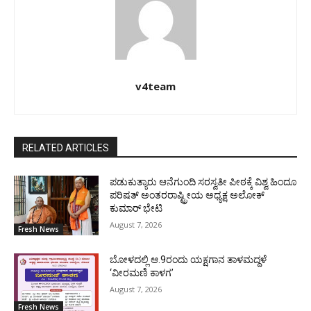
v4team
RELATED ARTICLES
ಪಡುಕುತ್ಯಾರು ಆನೆಗುಂದಿ ಸರಸ್ವತೀ ಪೀಠಕ್ಕೆ ವಿಶ್ವ ಹಿಂದೂ
ಪರಿಷತ್ ಅಂತರರಾಷ್ಟ್ರೀಯ ಅಧ್ಯಕ್ಷ ಅಲೋಕ್
ಕುಮಾರ್ ಭೇಟಿ
August 7, 2026
Fresh News
ಬೋಳದಲ್ಲಿ ಆ.9ರಂದು ಯಕ್ಷಗಾನ ತಾಳಮದ್ದಳೆ
‘ವೀರಮಣಿ ಕಾಳಗ’
August 7, 2026
Fresh News