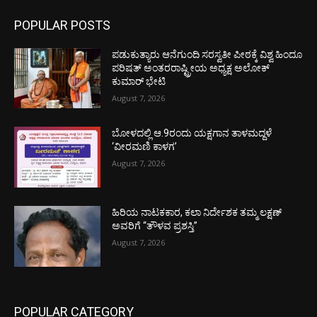
POPULAR POSTS
ಪಡುಕುತ್ಯಾರು ಆನೆಗುಂದಿ ಸರಸ್ವತೀ ಪೀಠಕ್ಕೆ ವಿಶ್ವ ಹಿಂದೂ
ಪರಿಷತ್ ಅಂತರರಾಷ್ಟ್ರೀಯ ಅಧ್ಯಕ್ಷ ಅಲೋಕ್
ಕುಮಾರ್ ಭೇಟಿ
August 7, 2026
ಬೋಳದಲ್ಲಿ ಆ.9ರಂದು ಯಕ್ಷಗಾನ ತಾಳಮದ್ದಳೆ
‘ವೀರಮಣಿ ಕಾಳಗ’
August 7, 2026
ಹಿರಿಯ ನಾಟಕಕಾರ, ಕಲಾ ನಿರ್ದೇಶಕ ತಮ್ಮ ಲಕ್ಷಣ್
ಅವರಿಗೆ “ತೌಳವ ಪ್ರಶಸ್ತಿ”
August 7, 2026
POPULAR CATEGORY