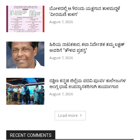
ಬೋಳದಲ್ಲಿ ಆ.9ರಂದು ಯಕ್ಷಗಾನ ತಾಳಮದ್ದಳೆ
‘ವೀರಮಣಿ ಕಾಳಗ’
August 7, 2026
ಹಿರಿಯ ನಾಟಕಕಾರ, ಕಲಾ ನಿರ್ದೇಶಕ ತಮ್ಮ ಲಕ್ಷಣ್
ಅವರಿಗೆ “ತೌಳವ ಪ್ರಶಸ್ತಿ”
August 7, 2026
ದಕ್ಷಿಣ ಕನ್ನಡ ಜಿಲ್ಲೆಯ ಪದವಿ ಪೂರ್ವ ಕಾಲೇಜುಗಳ
ಆಂಗ್ಲ ಭಾಷೆ ಉಪನ್ಯಾಸಕರಿಗಾಗಿ ಕಾರ್ಯಾಗಾರ
August 7, 2026
Load more
RECENT COMMENTS