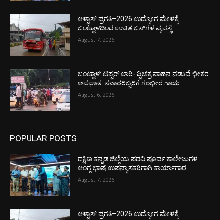
ಆಳ್ವಾಸ್ ಪ್ರಗತಿ–2026 ಉದ್ಯೋಗ ಮೇಳಕ್ಕೆ
ಬಂಟ್ವಾಳದಿಂದ ಉಚಿತ ಬಸ್‌ಗಳ ವ್ಯವಸ್ಥೆ
August 7, 2026
ಬಂಟ್ವಾಳ: ಟಿಪ್ಪರ್ ಲಾರಿ- ದ್ವಿಚಕ್ರ ವಾಹನ ನಡುವೆ ಭೀಕರ
ಅಪಘಾತ :ಸವಾರರಿಬ್ಬರಿಗೆ ಗಂಭೀರ ಗಾಯ
August 6, 2026
POPULAR POSTS
ದಕ್ಷಿಣ ಕನ್ನಡ ಜಿಲ್ಲೆಯ ಪದವಿ ಪೂರ್ವ ಕಾಲೇಜುಗಳ
ಆಂಗ್ಲ ಭಾಷೆ ಉಪನ್ಯಾಸಕರಿಗಾಗಿ ಕಾರ್ಯಾಗಾರ
August 7, 2026
ಆಳ್ವಾಸ್ ಪ್ರಗತಿ–2026 ಉದ್ಯೋಗ ಮೇಳಕ್ಕೆ