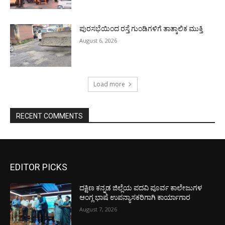
ಪುರಸಭೆಯಿಂದ ರಸ್ತೆ ಗುಂಡಿಗಳಿಗೆ ತಾತ್ಕಾಲಿಕ ಮುಕ್ತಿ
August 6, 2026
Load more
RECENT COMMENTS
EDITOR PICKS
ದಕ್ಷಿಣ ಕನ್ನಡ ಜಿಲ್ಲೆಯ ಪದವಿ ಪೂರ್ವ ಕಾಲೇಜುಗಳ
ಆಂಗ್ಲ ಭಾಷೆ ಉಪನ್ಯಾಸಕರಿಗಾಗಿ ಕಾರ್ಯಾಗಾರ
August 7, 2026