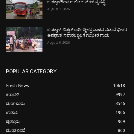
ಬಂಟ್ವಾಳದಿಂದ ಉಚಿತ ಬಸ್‌ಗಳ ವ್ಯವಸ್ಥೆ
August 7, 2026
ಬಂಟ್ವಾಳ: ಟಿಪ್ಪರ್ ಲಾರಿ- ದ್ವಿಚಕ್ರ ವಾಹನ ನಡುವೆ ಭೀಕರ
ಅಪಘಾತ :ಸವಾರರಿಬ್ಬರಿಗೆ ಗಂಭೀರ ಗಾಯ
August 6, 2026
POPULAR CATEGORY
Fresh News
10618
ಕರಾವಳಿ
9997
ಮಂಗಳೂರು
3546
ಉಡುಪಿ
1906
ಪುತ್ತೂರು
969
ಮೂಡಬಿದರೆ
860