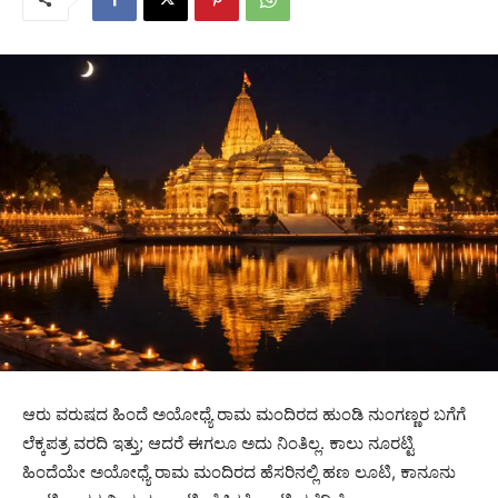
ಆರು ವರುಷದ ಹಿಂದೆ ಅಯೋಧ್ಯೆ ರಾಮ ಮಂದಿರದ ಹುಂಡಿ ನುಂಗಣ್ಣರ ಬಗೆಗೆ
ಲೆಕ್ಕಪತ್ರ ವರದಿ ಇತ್ತು; ಆದರೆ ಈಗಲೂ ಅದು ನಿಂತಿಲ್ಲ. ಕಾಲು ನೂರಟ್ಟಿ
ಹಿಂದೆಯೇ ಅಯೋಧ್ಯೆ ರಾಮ ಮಂದಿರದ ಹೆಸರಿನಲ್ಲಿ ಹಣ ಲೂಟಿ, ಕಾನೂನು