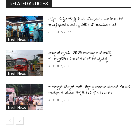
RELATED ARTICLES
ದಕ್ಷಿಣ ಕನ್ನಡ ಜಿಲ್ಲೆಯ ಪದವಿ ಪೂರ್ವ ಕಾಲೇಜುಗಳ
ಆಂಗ್ಲ ಭಾಷೆ ಉಪನ್ಯಾಸಕರಿಗಾಗಿ ಕಾರ್ಯಾಗಾರ
August 7, 2026
Fresh News
ಆಳ್ವಾಸ್ ಪ್ರಗತಿ–2026 ಉದ್ಯೋಗ ಮೇಳಕ್ಕೆ
ಬಂಟ್ವಾಳದಿಂದ ಉಚಿತ ಬಸ್‌ಗಳ ವ್ಯವಸ್ಥೆ
August 7, 2026
Fresh News
ಬಂಟ್ವಾಳ: ಟಿಪ್ಪರ್ ಲಾರಿ- ದ್ವಿಚಕ್ರ ವಾಹನ ನಡುವೆ ಭೀಕರ
ಅಪಘಾತ :ಸವಾರರಿಬ್ಬರಿಗೆ ಗಂಭೀರ ಗಾಯ
August 6, 2026
Fresh News