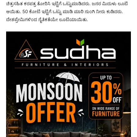
ಚಿತ್ರಸಹಿತ ಕರಪತ್ರ ತೋರಿಸಿ ಇಟ್ಟಿಗೆ ಒಟ್ಟುಮಾಡಿದರು. ಜನರ ಮಿದುಳು ಲೂಟಿ
ಆಯಿತು. 50 ಕೋಟಿ ಇಟ್ಟಿಗೆ ಒಟ್ಟು ಮಾಡಿ ಮಾರಿ ನುಂಗಿ ನೀರು ಕುಡಿದರು.
ದೇಶಪ್ರೇಮಿಗಳಿಂದ ನೈತಿಕತೆಯೇ ಲೂಟಿಯಾಯಿತು.