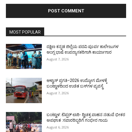
MOST POPULAR
ದಕ್ಷಿಣ ಕನ್ನಡ ಜಿಲ್ಲೆಯ ಪದವಿ ಪೂರ್ವ ಕಾಲೇಜುಗಳ
ಆಂಗ್ಲ ಭಾಷೆ ಉಪನ್ಯಾಸಕರಿಗಾಗಿ ಕಾರ್ಯಾಗಾರ
August 7, 2026
ಆಳ್ವಾಸ್ ಪ್ರಗತಿ–2026 ಉದ್ಯೋಗ ಮೇಳಕ್ಕೆ
ಬಂಟ್ವಾಳದಿಂದ ಉಚಿತ ಬಸ್‌ಗಳ ವ್ಯವಸ್ಥೆ
August 7, 2026
ಬಂಟ್ವಾಳ: ಟಿಪ್ಪರ್ ಲಾರಿ- ದ್ವಿಚಕ್ರ ವಾಹನ ನಡುವೆ ಭೀಕರ
ಅಪಘಾತ :ಸವಾರರಿಬ್ಬರಿಗೆ ಗಂಭೀರ ಗಾಯ
August 6, 2026