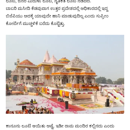
ಲೂಟಿ, ಜನರ ಮಿದುಳು ಲೂಟಿ, ನೈತಿಕತೆ ಲೂಟಿ ನಡೆದಿದೆ.
ಬಾಬರಿ ಮಸೀದಿ ಕೆಡವುವಾಗ ಉತ್ತರ ಪ್ರದೇಶದಲ್ಲಿ ಅಧಿಕಾರದಲ್ಲಿ ಇದ್ದ
ಬಿಜೆಪಿಯು ಅದಕ್ಕೆ ಯಾವುದೇ ಹಾನಿ ಮಾಡುವುದಿಲ್ಲ ಎಂದು ಸುಪ್ರೀಂ
ಕೋರ್ಟಿಗೆ ಮುಚ್ಚಳಿಕೆ ಬರೆದು ಕೊಟ್ಟಿತ್ತು.
ಕಾನೂನು ಲೂಟಿ ಆಯಿತು ಅಷ್ಟೆ. ಇಡೀ ರಾಮ ಮಂದಿರ ಕಲ್ಲಿನದು ಎಂದು