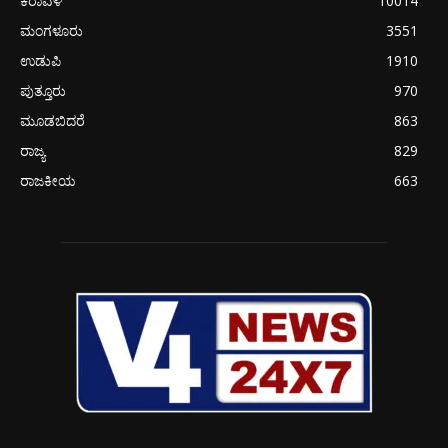
ಕರಾವಳಿ
10014
ಮಂಗಳೂರು
3551
ಉಡುಪಿ
1910
ಪುತ್ತೂರು
970
ಮೂಡಬಿದರೆ
863
ರಾಜ್ಯ
829
ರಾಜಕೀಯ
663