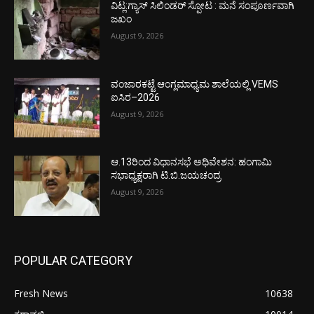
ವಿಟ್ಲ:ಗ್ಯಾಸ್ ಸಿಲಿಂಡರ್ ಸ್ಪೋಟ : ಮನೆ ಸಂಪೂರ್ಣವಾಗಿ
ಜಖಂ
August 9, 2026
ವಂಜಾರಕಟ್ಟೆ ಆಂಗ್ಲಮಾಧ್ಯಮ ಶಾಲೆಯಲ್ಲಿ VEMS
ಐಸಿರ–2026
August 9, 2026
ಆ.13ರಿಂದ ವಿಧಾನಸಭೆ ಅಧಿವೇಶನ: ಹಂಗಾಮಿ
ಸಭಾಧ್ಯಕ್ಷರಾಗಿ ಟಿ.ಬಿ.ಜಯಚಂದ್ರ
August 9, 2026
POPULAR CATEGORY
Fresh News
10638