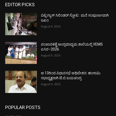
EDITOR PICKS
ವಿಟ್ಲ:ಗ್ಯಾಸ್ ಸಿಲಿಂಡರ್ ಸ್ಪೋಟ : ಮನೆ ಸಂಪೂರ್ಣವಾಗಿ
ಜಖಂ
August 9, 2026
ವಂಜಾರಕಟ್ಟೆ ಆಂಗ್ಲಮಾಧ್ಯಮ ಶಾಲೆಯಲ್ಲಿ VEMS
ಐಸಿರ–2026
August 9, 2026
ಆ.13ರಿಂದ ವಿಧಾನಸಭೆ ಅಧಿವೇಶನ: ಹಂಗಾಮಿ
ಸಭಾಧ್ಯಕ್ಷರಾಗಿ ಟಿ.ಬಿ.ಜಯಚಂದ್ರ
August 9, 2026
POPULAR POSTS