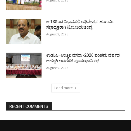
August 9, 2026
ಆ.13ರಿಂದ ವಿಧಾನಸಭೆ ಅಧಿವೇಶನ: ಹಂಗಾಮಿ
ಸಭಾಧ್ಯಕ್ಷರಾಗಿ ಟಿ.ಬಿ.ಜಯಚಂದ್ರ
August 9, 2026
ಉಡುಪಿ–ಉಚ್ಚಿಲ ದಸರಾ -2026 ಪಂಚಮ ವರ್ಷದ
ಅದ್ಧೂರಿ ಆಚರಣೆಗೆ ಪೂರ್ವಭಾವಿ ಸಭೆ
August 9, 2026
Load more
RECENT COMMENTS