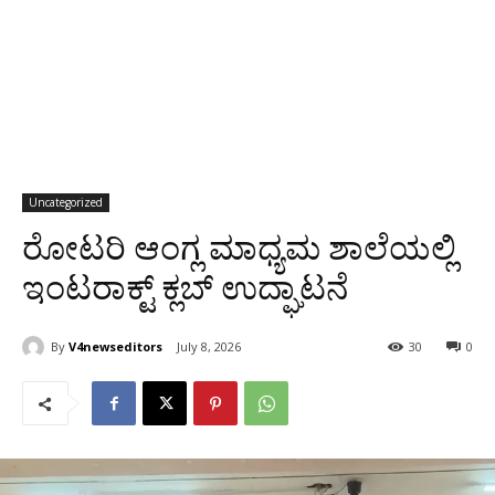
Uncategorized
ರೋಟರಿ ಆಂಗ್ಲ ಮಾಧ್ಯಮ ಶಾಲೆಯಲ್ಲಿ
ಇಂಟರಾಕ್ಟ್ ಕ್ಲಬ್ ಉದ್ಘಾಟನೆ
By
V4newseditors
July 8, 2026
30
0