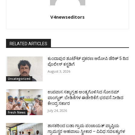
V4newseditors
RELATED ARTICLES
ಕುಂದಾಪುರ ಶೂಟೌಟ್ ಪ್ರಕರಣ:ಆರೋಪಿ ಡೆರಿಕ್ 5 ದಿನ
ಪೊಲೀಸ್ ಕಸ್ಟಡಿಗೆ
August 3, 2026
Uncategorized
ಉಪವಾಸ ಸತ್ಯಾಗ್ರಹ ಅಂತ್ಯಗೊಳಿಸಿದ ಸೋನಮ್
ವಾಂಗ್ಚುಕ್: ಬೇಡಿಕೆಗಳ ಈಡೇರಿಕೆಗೆ ಭರವಸೆ ನೀಡಿದ
ಕೇಂದ್ರ ಸರ್ಕಾರ
July 24, 2026
Fresh News
ಶಾಸಕರಿಂದ ಬಡಾ ಗ್ರಾಮ ಪಂಚಾಯತ್ ವ್ಯಾಪ್ತಿಯ
ಗ್ರಾಮಸ್ಥರ ಅಹವಾಲು ಸ್ವೀಕಾರ – ವಿವಿಧ ಸವಲತ್ತುಗಳ