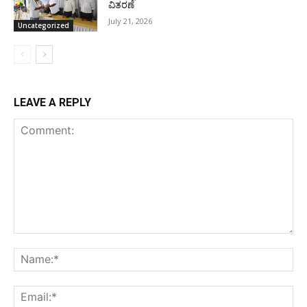
ವಿತರಣೆ
July 21, 2026
Uncategorized
LEAVE A REPLY
Comment:
Na
Ema