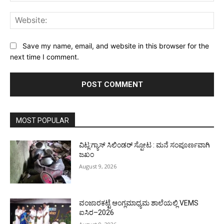
Web
Save my name, email, and website in this browser for the
next time I comment.
MOST POPULAR
ವಿಟ್ಲ:ಗ್ಯಾಸ್ ಸಿಲಿಂಡರ್ ಸ್ಪೋಟ : ಮನೆ ಸಂಪೂರ್ಣವಾಗಿ
ಜಖಂ
August 9, 2026
ವಂಜಾರಕಟ್ಟೆ ಆಂಗ್ಲಮಾಧ್ಯಮ ಶಾಲೆಯಲ್ಲಿ VEMS
ಐಸಿರ–2026