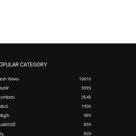
OPULAR CATEGORY
resh News
10616
ರಾವಳಿ
9995
ಂಗಳೂರು
3545
ಡುಪಿ
1906
ತ್ತೂರು
969
ೂಡಬಿದರೆ
859
ಜ್ಯ
829