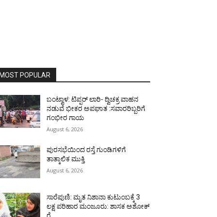
MOST POPULAR
ಬಂಟ್ವಾಳ: ಟಿಪ್ಪರ್ ಲಾರಿ- ದ್ವಿಚಕ್ರ ವಾಹನ
ನಡುವೆ ಭೀಕರ ಅಪಘಾತ :ಸವಾರರಿಬ್ಬರಿಗೆ
ಗಂಭೀರ ಗಾಯ
August 6, 2026
ಪುರಸಭೆಯಿಂದ ರಸ್ತೆ ಗುಂಡಿಗಳಿಗೆ
ತಾತ್ಕಾಲಿಕ ಮುಕ್ತಿ
August 6, 2026
ಸಾರೆಪುಣಿ: ಮೃತ ನಿಶಾನಾ ಕುಟುಂಬಕ್ಕೆ 3
ಲಕ್ಷ ಪರಿಹಾರ ಮಂಜೂರು: ಶಾಸಕ ಅಶೋಕ್
ರೈ