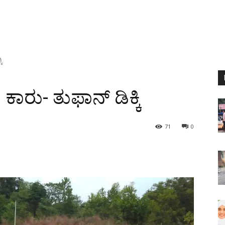
ಕಿ
 ಕಾರು- ತುಫಾನ್ ಡಿಕ್ಕಿ
71
0