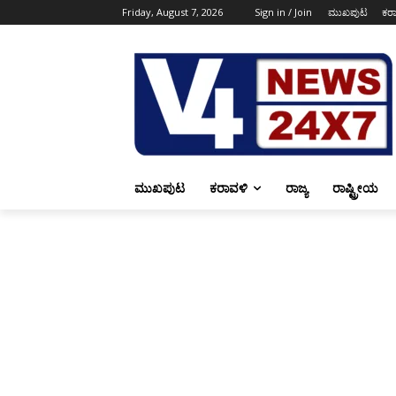
Friday, August 7, 2026
Sign in / Join
ಮುಖಪುಟ
ಕರ
ಮುಖಪುಟ
ಕರಾವಳಿ
ರಾಜ್ಯ
ರಾಷ್ಟ್ರೀಯ