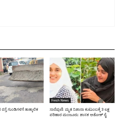
Fresh News
್ತೆ ಗುಂಡಿಗಳಿಗೆ ತಾತ್ಕಾಲಿಕ
ಸಾರೆಪುಣಿ: ಮೃತ ನಿಶಾನಾ ಕುಟುಂಬಕ್ಕೆ 3 ಲಕ್ಷ
ಪರಿಹಾರ ಮಂಜೂರು: ಶಾಸಕ ಅಶೋಕ್ ರೈ