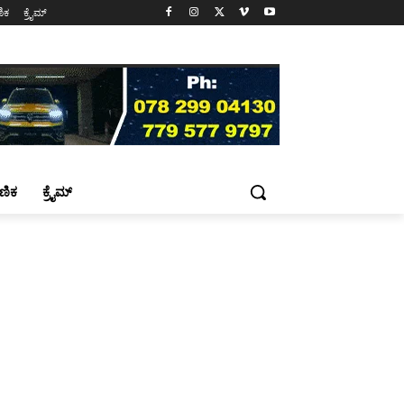
ಷಣಿಕ
ಕ್ರೈಮ್
್ಷಣಿಕ
ಕ್ರೈಮ್