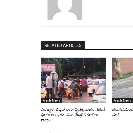
RELATED ARTICLES
Fresh News
Fresh News
ಬಂಟ್ವಾಳ: ಟಿಪ್ಪರ್ ಲಾರಿ- ದ್ವಿಚಕ್ರ ವಾಹನ ನಡುವೆ
ಪುರಸಭೆಯಿಂದ ರಸ
ಭೀಕರ ಅಪಘಾತ :ಸವಾರರಿಬ್ಬರಿಗೆ ಗಂಭೀರ
ಮುಕ್ತಿ
ಗಾಯ