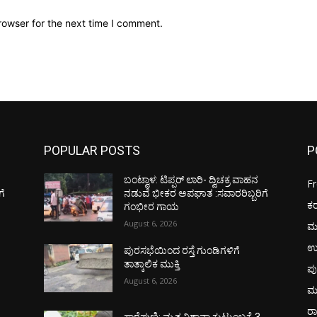
rowser for the next time I comment.
POPULAR POSTS
P
ಬಂಟ್ವಾಳ: ಟಿಪ್ಪರ್ ಲಾರಿ- ದ್ವಿಚಕ್ರ ವಾಹನ
F
ಗೆ
ನಡುವೆ ಭೀಕರ ಅಪಘಾತ :ಸವಾರರಿಬ್ಬರಿಗೆ
ಕ
ಗಂಭೀರ ಗಾಯ
August 6, 2026
ಮ
ಉ
ಪುರಸಭೆಯಿಂದ ರಸ್ತೆ ಗುಂಡಿಗಳಿಗೆ
ತಾತ್ಕಾಲಿಕ ಮುಕ್ತಿ
ಪು
August 6, 2026
ಮ
ರಾ
ಸಾರೆಪುಣಿ: ಮೃತ ನಿಶಾನಾ ಕುಟುಂಬಕ್ಕೆ 3