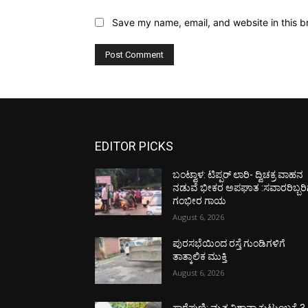
Save my name, email, and website in this b
EDITOR PICKS
ಬಂಟ್ವಾಳ: ಟಿಪ್ಪರ್ ಲಾರಿ- ದ್ವಿಚಕ್ರ ವಾಹನ
ನಡುವೆ ಭೀಕರ ಅಪಘಾತ :ಸವಾರರಿಬ್ಬರಿ
ಗಂಭೀರ ಗಾಯ
August 6, 2026
ಪುರಸಭೆಯಿಂದ ರಸ್ತೆ ಗುಂಡಿಗಳಿಗೆ
ತಾತ್ಕಾಲಿಕ ಮುಕ್ತಿ
August 6, 2026
ಸಾರೆಪುಣಿ: ಮೃತ ನಿಶಾನಾ ಕುಟುಂಬಕ್ಕೆ 3