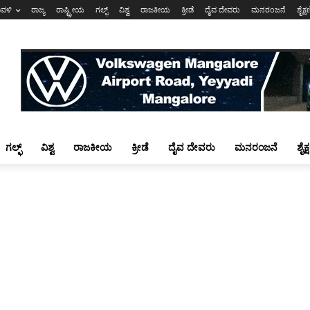
ಾವಳಿ
ರಾಜ್ಯ
ರಾಷ್ಟ್ರೀಯ
ಗಲ್ಫ್
ವಿಶ್ವ
ರಾಜಕೀಯ
ಕ್ರೀಡೆ
ದೈವ ದೇವರು
ಮನರಂಜನೆ
ಶೈಕ್
ಗಲ್ಫ್
ವಿಶ್ವ
ರಾಜಕೀಯ
ಕ್ರೀಡೆ
ದೈವ ದೇವರು
ಮನರಂಜನೆ
ಶೈಕ