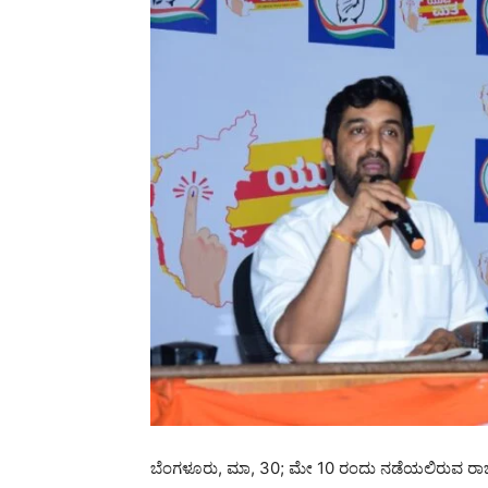
ಬೆಂಗಳೂರು, ಮಾ, 30; ಮೇ 10 ರಂದು ನಡೆಯಲಿರುವ ರಾಜ್