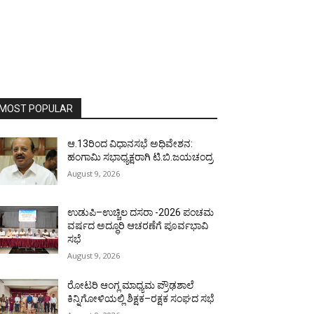
MOST POPULAR
ಆ.13ರಿಂದ ವಿಧಾನಸಭೆ ಅಧಿವೇಶನ:
ಹಂಗಾಮಿ ಸಭಾಧ್ಯಕ್ಷರಾಗಿ ಟಿ.ಬಿ.ಜಯಚಂದ್ರ
August 9, 2026
ಉಡುಪಿ–ಉಚ್ಚಿಲ ದಸರಾ -2026 ಪಂಚಮ
ವರ್ಷದ ಅದ್ಧೂರಿ ಆಚರಣೆಗೆ ಪೂರ್ವಭಾವಿ
ಸಭೆ
August 9, 2026
ರೋಟರಿ ಆಂಗ್ಲ ಮಾಧ್ಯಮ ಪ್ರೌಢಶಾಲೆ
ಕಿನ್ನಿಗೋಳಿಯಲ್ಲಿ ಶಿಕ್ಷಕ–ರಕ್ಷಕ ಸಂಘದ ಸಭೆ