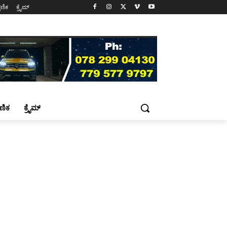
್ಷಣಿಕ
ಕ್ರೈಮ್
್ಷಣಿಕ
ಕ್ರೈಮ್