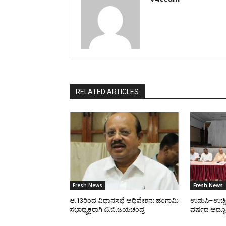
RELATED ARTICLES
Fresh News
Fresh News
ಆ.13ರಿಂದ ವಿಧಾನಸಭೆ ಅಧಿವೇಶನ: ಹಂಗಾಮಿ
ಉಡುಪಿ–ಉಚ್ಚ
ಸಭಾಧ್ಯಕ್ಷರಾಗಿ ಟಿ.ಬಿ.ಜಯಚಂದ್ರ
ವರ್ಷದ ಅದ್ಧೂ