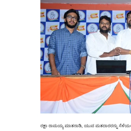
ರಕ್ಷಾ ರಾಮಯ್ಯ ಮಾತನಾಡಿ, ಯುವ ಮತದಾರರನ್ನು ಸೆಳೆಯಲು