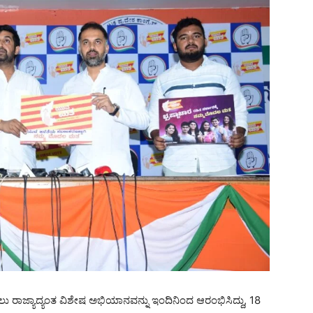
 ರಾಜ್ಯಾದ್ಯಂತ ವಿಶೇಷ ಅಭಿಯಾನವನ್ನು ಇಂದಿನಿಂದ ಆರಂಭಿಸಿದ್ದು, 18