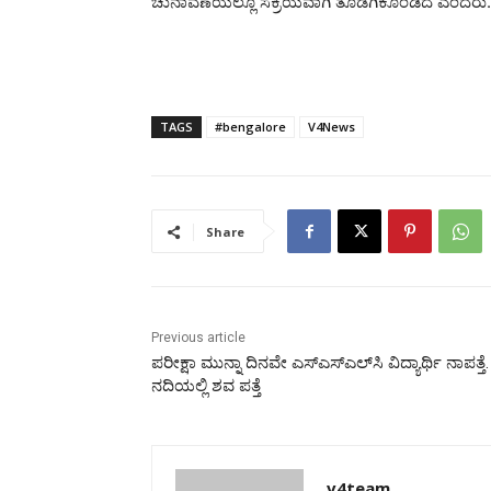
ಚುನಾವಣೆಯಲ್ಲೂ ಸಕ್ರಿಯವಾಗಿ ತೊಡಗಿಕೊಂಡಿದೆ ಎಂದರು.
TAGS
#bengalore
V4News
Share
Previous article
ಪರೀಕ್ಷಾ ಮುನ್ನಾ ದಿನವೇ ಎಸ್‌ಎಸ್‌ಎಲ್‌ಸಿ ವಿದ್ಯಾರ್ಥಿ ನಾಪತ್ತೆ.
ನದಿಯಲ್ಲಿ ಶವ ಪತ್ತೆ
v4team