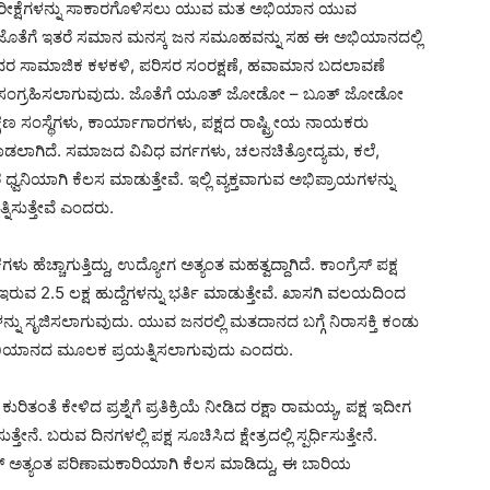
ರೀಕ್ಷೆಗಳನ್ನು ಸಾಕಾರಗೊಳಿಸಲು ಯುವ ಮತ ಅಭಿಯಾನ ಯುವ
ತರ ಜೊತೆಗೆ ಇತರೆ ಸಮಾನ ಮನಸ್ಕ ಜನ ಸಮೂಹವನ್ನು ಸಹ ಈ ಅಭಿಯಾನದಲ್ಲಿ
ವರ ಸಾಮಾಜಿಕ ಕಳಕಳಿ, ಪರಿಸರ ಸಂರಕ್ಷಣೆ, ಹವಾಮಾನ ಬದಲಾವಣೆ
ಲಕ್ಕೂ ಸಂಗ್ರಹಿಸಲಾಗುವುದು. ಜೊತೆಗೆ ಯೂತ್ ಜೋಡೋ – ಬೂತ್ ಜೋಡೋ
್ಷಣ ಸಂಸ್ಥೆಗಳು, ಕಾರ್ಯಾಗಾರಗಳು, ಪಕ್ಷದ ರಾಷ್ಟ್ರೀಯ ನಾಯಕರು
 ಮಾಡಲಾಗಿದೆ. ಸಮಾಜದ ವಿವಿಧ ವರ್ಗಗಳು, ಚಲನಚಿತ್ರೋದ್ಯಮ, ಕಲೆ,
ಾಗಿ ಕೆಲಸ ಮಾಡುತ್ತೇವೆ. ಇಲ್ಲಿ ವ್ಯಕ್ತವಾಗುವ ಅಭಿಪ್ರಾಯಗಳನ್ನು
ನಿಸುತ್ತೇವೆ ಎಂದರು.
ಚ್ಚಾಗುತ್ತಿದ್ದು, ಉದ್ಯೋಗ ಅತ್ಯಂತ ಮಹತ್ವದ್ದಾಗಿದೆ. ಕಾಂಗ್ರೆಸ್ ಪಕ್ಷ
 ಇರುವ 2.5 ಲಕ್ಷ ಹುದ್ದೆಗಳನ್ನು ಭರ್ತಿ ಮಾಡುತ್ತೇವೆ. ಖಾಸಗಿ ವಲಯದಿಂದ
ು ಸೃಜಿಸಲಾಗುವುದು. ಯುವ ಜನರಲ್ಲಿ ಮತದಾನದ ಬಗ್ಗೆ ನಿರಾಸಕ್ತಿ ಕಂಡು
ು ಅಭಿಯಾನದ ಮೂಲಕ ಪ್ರಯತ್ನಿಸಲಾಗುವುದು ಎಂದರು.
ಂತೆ ಕೇಳಿದ ಪ್ರಶ್ನೆಗೆ ಪ್ರತಿಕ್ರಿಯೆ ನೀಡಿದ ರಕ್ಷಾ ರಾಮಯ್ಯ, ಪಕ್ಷ ಇದೀಗ
. ಬರುವ ದಿನಗಳಲ್ಲಿ ಪಕ್ಷ ಸೂಚಿಸಿದ ಕ್ಷೇತ್ರದಲ್ಲಿ ಸ್ಪರ್ಧಿಸುತ್ತೇನೆ.
ೆಸ್ ಅತ್ಯಂತ ಪರಿಣಾಮಕಾರಿಯಾಗಿ ಕೆಲಸ ಮಾಡಿದ್ದು, ಈ ಬಾರಿಯ