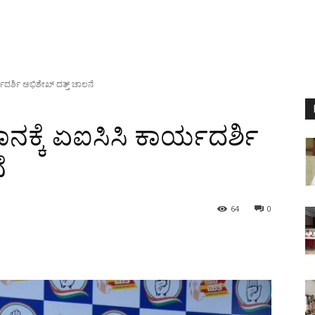
ರ್ಶಿ ಅಭಿಶೇಖ್ ದತ್ತ್ ಚಾಲನೆ
್ಕೆ ಏಐಸಿಸಿ ಕಾರ್ಯದರ್ಶಿ
ೆ
64
0