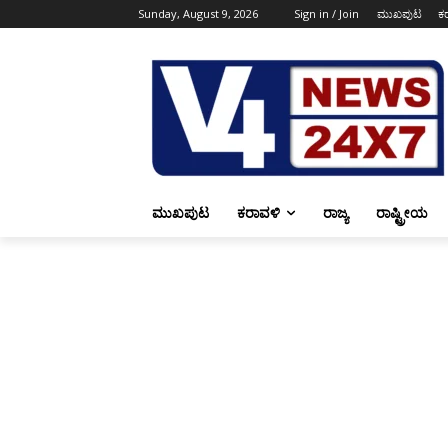
Sunday, August 9, 2026
Sign in / Join
ಮುಖಪುಟ
ಕ
ಮುಖಪುಟ
ಕರಾವಳಿ
ರಾಜ್ಯ
ರಾಷ್ಟ್ರೀಯ