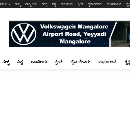
ರಾವಳಿ
ರಾಜ್ಯ
ರಾಷ್ಟ್ರೀಯ
ಗಲ್ಫ್
ವಿಶ್ವ
ರಾಜಕೀಯ
ಕ್ರೀಡೆ
ದೈವ ದೇವರು
ಮನರಂಜನೆ
ಶೈಕ
ಗಲ್ಫ್
ವಿಶ್ವ
ರಾಜಕೀಯ
ಕ್ರೀಡೆ
ದೈವ ದೇವರು
ಮನರಂಜನೆ
ಶೈಕ