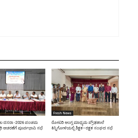
Fresh News
ಿಲ ದಸರಾ -2026 ಪಂಚಮ
ರೋಟರಿ ಆಂಗ್ಲ ಮಾಧ್ಯಮ ಪ್ರೌಢಶಾಲೆ
ರಿ ಆಚರಣೆಗೆ ಪೂರ್ವಭಾವಿ ಸಭೆ
ಕಿನ್ನಿಗೋಳಿಯಲ್ಲಿ ಶಿಕ್ಷಕ–ರಕ್ಷಕ ಸಂಘದ ಸಭೆ