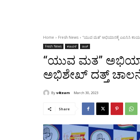
Home
Fresh News
“ಯುವ ಮತ” ಅಭಿಯಾನಕ್ಕೆ ಏಐಸಿಸಿ ಕಾರ್ಯದ
Fresh News
ಕರಾವಳಿ
ರಾಜ್
“ಯುವ ಮತ” ಅಭಿಯಾನಕ
ಅಭಿಶೇಖ್ ದತ್ತ್ ಚಾಲನ
By
v4team
March 30, 2023
Share