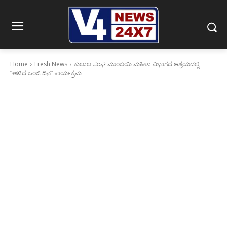
Home
Fresh News
ಕುಲಾಲ ಸಂಘ ಮುಂಬಯಿ ಮಹಿಳಾ ವಿಭಾಗದ ಆಶ್ರಯದಲ್ಲಿ,
”ಆಟಿದ ಒಂಜಿ ದಿನ” ಕಾರ್ಯಕ್ರಮ