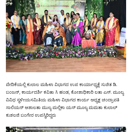
ವೇದಿಕೆಯಲ್ಲಿ ಕುಲಾಲ ಮಹಿಳಾ ವಿಭಾಗದ ಉಪ ಕಾರ್ಯಾಧ್ಯಕ್ಷೆ ಸುಚಿತ ಡಿ.
ಬಂಜನ್, ಕಾರ್ಯದರ್ಶಿ ಕವಿತಾ ಸಿ ಹಂಡ, ಕೋಶಾಧಿಕಾರಿ ಲತಾ ಎಸ್. ಮೂಲ್ಯ
ವಿವಿಧ ಸ್ಥಳೀಯಸಮಿತಿಯ ಮಹಿಳಾ ವಿಭಾಗದ ಕಾರ್ಯ ಅಧ್ಯಕ್ಷ ಚಂದ್ರಾವತಿ
ಸಾಲಿಯನ್ ಆಶಾಲತಾ ಮುಲ್ಯ ಮಲ್ಲಿಕಾ ಯಸ್ ಮೂಲ್ಯ ಮಮತಾ ಕುಲಾಲ್
ಕುಶಲಜಿ ಬಂಗೇರ ಉಪಸ್ಥಿರಿದ್ದರು