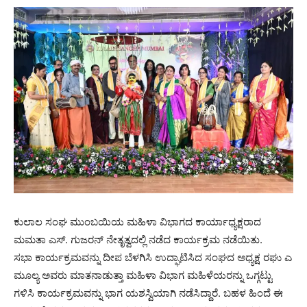
ಕುಲಾಲ ಸಂಘ ಮುಂಬಯಿಯ ಮಹಿಳಾ ವಿಭಾಗದ ಕಾರ್ಯಾಧ್ಯಕ್ಷರಾದ
ಮಮತಾ ಎಸ್. ಗುಜರನ್ ನೇತೃತ್ವದಲ್ಲಿ ನಡೆದ ಕಾರ್ಯಕ್ರಮ ನಡೆಯಿತು.
ಸಭಾ ಕಾರ್ಯಕ್ರಮವನ್ನು ದೀಪ ಬೆಳಗಿಸಿ ಉದ್ಘಾಟಿಸಿದ ಸಂಘದ ಅಧ್ಯಕ್ಷ ರಘು ಎ
ಮೂಲ್ಯ ಅವರು ಮಾತನಾಡುತ್ತಾ ಮಹಿಳಾ ವಿಭಾಗ ಮಹಿಳೆಯರನ್ನು ಒಗ್ಗಟ್ಟು
ಗಳಿಸಿ ಕಾರ್ಯಕ್ರಮವನ್ನು ಭಾಗ ಯಶಸ್ವಿಯಾಗಿ ನಡೆಸಿದ್ದಾರೆ. ಬಹಳ ಹಿಂದೆ ಈ