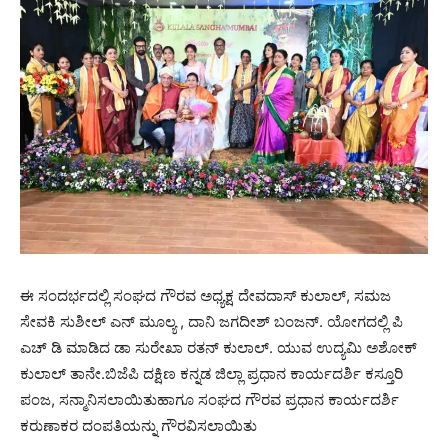
ಈ ಸಂದರ್ಭದಲ್ಲಿ ಸಂಘದ ಗೌರವ ಅಧ್ಯಕ್ಷ ದೇವದಾಸ್ ಕುಲಾಲ್, ಸಮಜ
ಸೇವಕಿ ಸುಶೀಲ್ ಎನ್ ಮೂಲ್ಯ , ದಾನಿ ಜಗದೀಶ್ ಬಂಜನ್. ಯೋಗದಲ್ಲಿ ಪಿ
ಎಚ್ ಡಿ ಮಾಡಿದ ಡಾ ಸುರೇಖಾ ರತನ್ ಕುಲಾಲ್. ಯುವ ಉದ್ಯಮಿ ಅಶೋಕ್
ಕುಲಾಲ್ ತಾನೇ.ಬಿಜೆಪಿ ದಕ್ಷಿಣ ಕನ್ನಡ ಜಿಲ್ಲಾ ಪ್ರಧಾನ ಕಾರ್ಯದರ್ಶಿ ಕಸ್ತೂರಿ
ಪಂಜ, ಸನ್ಮಾನಿಸಲಾಯಿತುಹಾಗೂ ಸಂಘದ ಗೌರವ ಪ್ರಧಾನ ಕಾರ್ಯದರ್ಶಿ
ಕರುಣಾಕರ ದಂಪತಿಯನ್ನು ಗೌರವಿಸಲಾಯಿತು