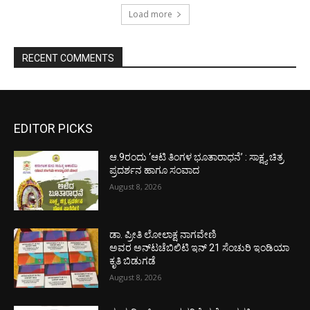
Load more
RECENT COMMENTS
EDITOR PICKS
ಆ.9ರಂದು ‘ಆಟಿ ತಿಂಗಳ ಭೂತಾರಾಧನೆ’ : ಸಾಕ್ಷ್ಯ ಚಿತ್ರ
ಪ್ರದರ್ಶನ ಹಾಗೂ ಸಂವಾದ
August 8, 2026
ಡಾ. ಪ್ರೀತಿ ಲೋಲಾಕ್ಷ ನಾಗವೇಣಿ
ಅವರ ಅನ್‌ಟಚೆಬಿಲಿಟಿ ಇನ್ 21 ಸೆಂಚುರಿ ಇಂಡಿಯಾ
ಕೃತಿ ಬಿಡುಗಡೆ
August 8, 2026