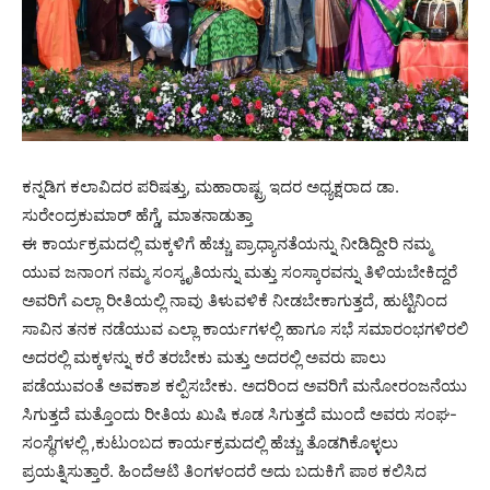
ಕನ್ನಡಿಗ ಕಲಾವಿದರ ಪರಿಷತ್ತು, ಮಹಾರಾಷ್ಟ್ರ ಇದರ ಅಧ್ಯಕ್ಷರಾದ ಡಾ.
ಸುರೇಂದ್ರಕುಮಾರ್ ಹೆಗ್ಡೆ, ಮಾತನಾಡುತ್ತಾ
ಈ ಕಾರ್ಯಕ್ರಮದಲ್ಲಿ ಮಕ್ಕಳಿಗೆ ಹೆಚ್ಚು ಪ್ರಾಧ್ಯಾನತೆಯನ್ನು ನೀಡಿದ್ದೀರಿ ನಮ್ಮ
ಯುವ ಜನಾಂಗ ನಮ್ಮ ಸಂಸ್ಕೃತಿಯನ್ನು ಮತ್ತು ಸಂಸ್ಕಾರವನ್ನು ತಿಳಿಯಬೇಕಿದ್ದರೆ
ಅವರಿಗೆ ಎಲ್ಲಾ ರೀತಿಯಲ್ಲಿ ನಾವು ತಿಳುವಳಿಕೆ ನೀಡಬೇಕಾಗುತ್ತದೆ, ಹುಟ್ಟಿನಿಂದ
ಸಾವಿನ ತನಕ ನಡೆಯುವ ಎಲ್ಲಾ ಕಾರ್ಯಗಳಲ್ಲಿ ಹಾಗೂ ಸಭೆ ಸಮಾರಂಭಗಳಿರಲಿ
ಅದರಲ್ಲಿ ಮಕ್ಕಳನ್ನು ಕರೆ ತರಬೇಕು ಮತ್ತು ಅದರಲ್ಲಿ ಅವರು ಪಾಲು
ಪಡೆಯುವಂತೆ ಅವಕಾಶ ಕಲ್ಪಿಸಬೇಕು. ಅದರಿಂದ ಅವರಿಗೆ ಮನೋರಂಜನೆಯು
ಸಿಗುತ್ತದೆ ಮತ್ತೊಂದು ರೀತಿಯ ಖುಷಿ ಕೂಡ ಸಿಗುತ್ತದೆ ಮುಂದೆ ಅವರು ಸಂಘ-
ಸಂಸ್ಥೆಗಳಲ್ಲಿ ,ಕುಟುಂಬದ ಕಾರ್ಯಕ್ರಮದಲ್ಲಿ ಹೆಚ್ಚು ತೊಡಗಿಕೊಳ್ಳಲು
ಪ್ರಯತ್ನಿಸುತ್ತಾರೆ. ಹಿಂದೆಆಟಿ ತಿಂಗಳಂದರೆ ಅದು ಬದುಕಿಗೆ ಪಾಠ ಕಲಿಸಿದ