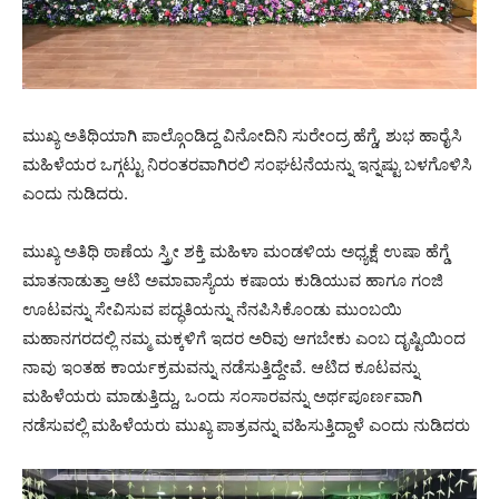
ಮುಖ್ಯ ಅತಿಥಿಯಾಗಿ ಪಾಲ್ಗೊಂಡಿದ್ದ ವಿನೋದಿನಿ ಸುರೇಂದ್ರ ಹೆಗ್ಡೆ, ಶುಭ ಹಾರೈಸಿ
ಮಹಿಳೆಯರ ಒಗ್ಗಟ್ಟು ನಿರಂತರವಾಗಿರಲಿ ಸಂಘಟನೆಯನ್ನು ಇನ್ನಷ್ಟು ಬಳಗೊಳಿಸಿ
ಎಂದು ನುಡಿದರು.
ಮುಖ್ಯ ಅತಿಥಿ ಠಾಣೆಯ ಸ್ತ್ರೀ ಶಕ್ತಿ ಮಹಿಳಾ ಮಂಡಳಿಯ ಅಧ್ಯಕ್ಷೆ ಉಷಾ ಹೆಗ್ಡೆ
ಮಾತನಾಡುತ್ತಾ ಆಟಿ ಅಮಾವಾಸ್ಯೆಯ ಕಷಾಯ ಕುಡಿಯುವ ಹಾಗೂ ಗಂಜಿ
ಊಟವನ್ನು ಸೇವಿಸುವ ಪದ್ಧತಿಯನ್ನು ನೆನಪಿಸಿಕೊಂಡು ಮುಂಬಯಿ
ಮಹಾನಗರದಲ್ಲಿ ನಮ್ಮ ಮಕ್ಕಳಿಗೆ ಇದರ ಅರಿವು ಆಗಬೇಕು ಎಂಬ ದೃಷ್ಟಿಯಿಂದ
ನಾವು ಇಂತಹ ಕಾರ್ಯಕ್ರಮವನ್ನು ನಡೆಸುತ್ತಿದ್ದೇವೆ. ಆಟಿದ ಕೂಟವನ್ನು
ಮಹಿಳೆಯರು ಮಾಡುತ್ತಿದ್ದು, ಒಂದು ಸಂಸಾರವನ್ನು ಅರ್ಥಪೂರ್ಣವಾಗಿ
ನಡೆಸುವಲ್ಲಿ ಮಹಿಳೆಯರು ಮುಖ್ಯ ಪಾತ್ರವನ್ನು ವಹಿಸುತ್ತಿದ್ದಾಳೆ ಎಂದು ನುಡಿದರು