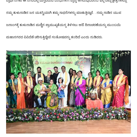
ಪ್ರಾರ್ಥನೆಗಳು ಈ ನಗರದಲ್ಲಿ ವಾಸ್ತವಿರುವ ಬಂಧುಗಳಿಗೆ ಪ್ರಾಪ್ತಿ ಆಗಿರುವುದರಿಂದ ಇಲ್ಲಿ ಎಲ್ಲಾ ಕ್ಷೇತ್ರಗಳಲ್ಲೂ
ನಮ್ಮ ತುಳುನಾಡಿನ ಜನ ಯಶಸ್ವಿಯಾಗಿ ತಮ್ಮ ಸಾಧನೆಗಳನ್ನು ಮಾಡುತ್ತಿದ್ದಾರೆ. . ನಮ್ಮ ನಾಡಿನ ಯುವ
ಜನಾಂಗಕ್ಕೆ ತುಳುನಾಡಿನ ಮಣ್ಣಿನ ಪ್ರಾಮುಖ್ಯತೆಯನ್ನ ತಿಳಿಸಲು ಆಟಿ ದಿನಾಚರಣೆಯನ್ನು ಮುಂಬಯಿ
ಮಹಾನಗರದ ವಿವಿದೆಡೆ ಚರಿಸುತ್ತಿದ್ದೇವೆ ಸಂತೋಷವನ್ನು ತಂದಿದೆ ಎಂದು ನುಡಿದರು.