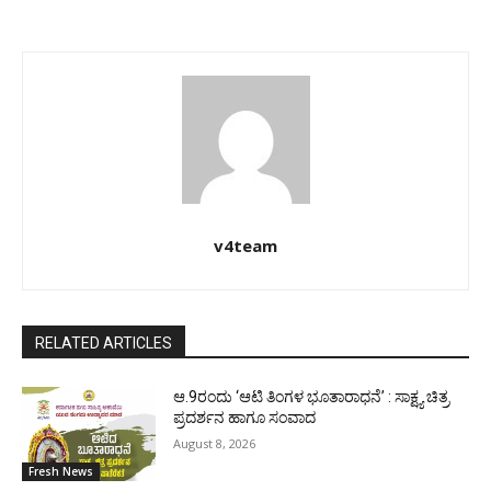
v4team
RELATED ARTICLES
ಆ.9ರಂದು ‘ಆಟಿ ತಿಂಗಳ ಭೂತಾರಾಧನೆ’ : ಸಾಕ್ಷ್ಯ ಚಿತ್ರ
ಪ್ರದರ್ಶನ ಹಾಗೂ ಸಂವಾದ
August 8, 2026
Fresh News