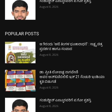
ಸಂಶುದ್ಧೀನ್ ಎಣ್ಮೂರವರಿಗೆ ಪ.ಗೋ ಪ್ರಶಸ್ತಿ
August 8, 2026
POPULAR POSTS
ಆ.9ರಂದು ‘ಆಟಿ ತಿಂಗಳ ಭೂತಾರಾಧನೆ’ : ಸಾಕ್ಷ್ಯ ಚಿತ್ರ
ಪ್ರದರ್ಶನ ಹಾಗೂ ಸಂವಾದ
August 8, 2026
ಡಾ. ಪ್ರೀತಿ ಲೋಲಾಕ್ಷ ನಾಗವೇಣಿ
ಅವರ ಅನ್‌ಟಚೆಬಿಲಿಟಿ ಇನ್ 21 ಸೆಂಚುರಿ ಇಂಡಿಯಾ
ಕೃತಿ ಬಿಡುಗಡೆ
August 8, 2026
ಸಂಶುದ್ಧೀನ್ ಎಣ್ಮೂರವರಿಗೆ ಪ.ಗೋ ಪ್ರಶಸ್ತಿ
August 8, 2026