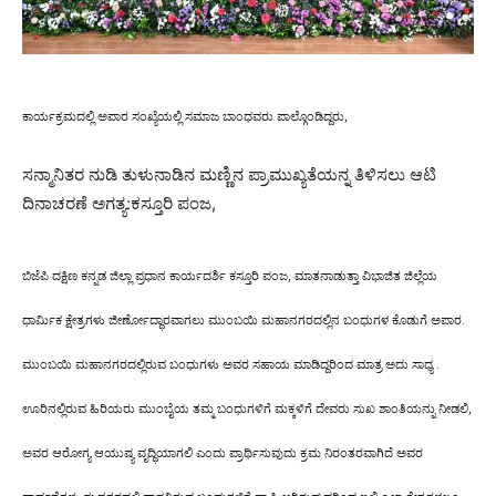
ಕಾರ್ಯಕ್ರಮದಲ್ಲಿ ಅಪಾರ ಸಂಖ್ಯೆಯಲ್ಲಿ ಸಮಾಜ ಬಾಂಧವರು ಪಾಲ್ಗೊಂಡಿದ್ದರು,
ಸನ್ಮಾನಿತರ ನುಡಿ ತುಳುನಾಡಿನ ಮಣ್ಣಿನ ಪ್ರಾಮುಖ್ಯತೆಯನ್ನ ತಿಳಿಸಲು ಆಟಿ
ದಿನಾಚರಣೆ ಅಗತ್ಯ:ಕಸ್ತೂರಿ ಪಂಜ,
ಬಿಜೆಪಿ ದಕ್ಷಿಣ ಕನ್ನಡ ಜಿಲ್ಲಾ ಪ್ರಧಾನ ಕಾರ್ಯದರ್ಶಿ ಕಸ್ತೂರಿ ಪಂಜ, ಮಾತನಾಡುತ್ತಾ ವಿಭಾಜಿತ ಜಿಲ್ಲೆಯ
ಧಾರ್ಮಿಕ ಕ್ಷೇತ್ರಗಳು ಜೀರ್ಣೋದ್ಧಾರವಾಗಲು ಮುಂಬಯಿ ಮಹಾನಗರದಲ್ಲಿನ ಬಂಧುಗಳ ಕೊಡುಗೆ ಅಪಾರ.
ಮುಂಬಯಿ ಮಹಾನಗರದಲ್ಲಿರುವ ಬಂಧುಗಳು ಅವರ ಸಹಾಯ ಮಾಡಿದ್ದರಿಂದ ಮಾತ್ರ ಅದು ಸಾಧ್ಯ .
ಊರಿನಲ್ಲಿರುವ ಹಿರಿಯರು ಮುಂಬೈಯ ತಮ್ಮ ಬಂಧುಗಳಿಗೆ ಮಕ್ಕಳಿಗೆ ದೇವರು ಸುಖ ಶಾಂತಿಯನ್ನು ನೀಡಲಿ,
ಅವರ ಆರೋಗ್ಯ ಆಯುಷ್ಯ ವೃದ್ಧಿಯಾಗಲಿ ಎಂದು ಪ್ರಾರ್ಥಿಸುವುದು ಕ್ರಮ ನಿರಂತರವಾಗಿದೆ ಅವರ