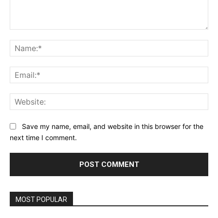
Comment:
Na
Ema
Web
Save my name, email, and website in this browser for the
next time I comment.
MOST POPULAR