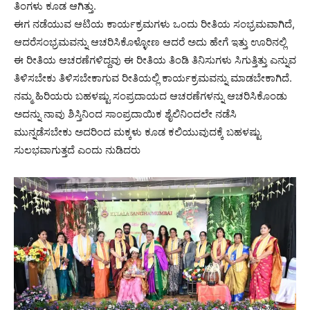
ತಿಂಗಳು ಕೂಡ ಆಗಿತ್ತು.
ಈಗ ನಡೆಯುವ ಆಟಿಯ ಕಾರ್ಯಕ್ರಮಗಳು ಒಂದು ರೀತಿಯ ಸಂಭ್ರಮವಾಗಿದೆ,
ಆದರೆಸಂಭ್ರಮವನ್ನು ಆಚರಿಸಿಕೊಳ್ಳೋಣ ಆದರೆ ಅದು ಹೇಗೆ ಇತ್ತು ಊರಿನಲ್ಲಿ
ಈ ರೀತಿಯ ಆಚರಣೆಗಳಿದ್ದವು ಈ ರೀತಿಯ ತಿಂಡಿ ತಿನಿಸುಗಳು ಸಿಗುತ್ತಿತ್ತು ಎನ್ನುವ
ತಿಳಿಸಬೇಕು ತಿಳಿಸಬೇಕಾಗುವ ರೀತಿಯಲ್ಲಿ ಕಾರ್ಯಕ್ರಮವನ್ನು ಮಾಡಬೇಕಾಗಿದೆ.
ನಮ್ಮ ಹಿರಿಯರು ಬಹಳಷ್ಟು ಸಂಪ್ರದಾಯದ ಆಚರಣೆಗಳನ್ನು ಆಚರಿಸಿಕೊಂಡು
ಅದನ್ನು ನಾವು ಶಿಸ್ತಿನಿಂದ ಸಾಂಪ್ರದಾಯಿಕ ಶೈಲಿನಿಂದಲೇ ನಡೆಸಿ
ಮುನ್ನಡೆಸಬೇಕು ಅದರಿಂದ ಮಕ್ಕಳು ಕೂಡ ಕಲಿಯುವುದಕ್ಕೆ ಬಹಳಷ್ಟು
ಸುಲಭವಾಗುತ್ತದೆ ಎಂದು ನುಡಿದರು