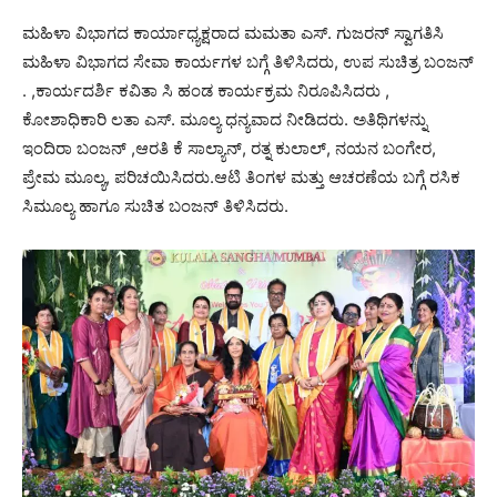
ಮಹಿಳಾ ವಿಭಾಗದ ಕಾರ್ಯಾಧ್ಯಕ್ಷರಾದ ಮಮತಾ ಎಸ್. ಗುಜರನ್ ಸ್ವಾಗತಿಸಿ
ಮಹಿಳಾ ವಿಭಾಗದ ಸೇವಾ ಕಾರ್ಯಗಳ ಬಗ್ಗೆ ತಿಳಿಸಿದರು, ಉಪ ಸುಚಿತ್ರ ಬಂಜನ್
. ,ಕಾರ್ಯದರ್ಶಿ ಕವಿತಾ ಸಿ ಹಂಡ ಕಾರ್ಯಕ್ರಮ ನಿರೂಪಿಸಿದರು ,
ಕೋಶಾಧಿಕಾರಿ ಲತಾ ಎಸ್. ಮೂಲ್ಯ ಧನ್ಯವಾದ ನೀಡಿದರು. ಅತಿಥಿಗಳನ್ನು
ಇಂದಿರಾ ಬಂಜನ್ ,ಆರತಿ ಕೆ ಸಾಲ್ಯಾನ್, ರತ್ನ ಕುಲಾಲ್, ನಯನ ಬಂಗೇರ,
ಪ್ರೇಮ ಮೂಲ್ಯ, ಪರಿಚಯಿಸಿದರು.ಆಟಿ ತಿಂಗಳ ಮತ್ತು ಆಚರಣೆಯ ಬಗ್ಗೆ ರಸಿಕ
ಸಿಮೂಲ್ಯ ಹಾಗೂ ಸುಚಿತ ಬಂಜನ್ ತಿಳಿಸಿದರು.