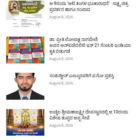
ಆ.9ರಂದು ‘ಆಟಿ ತಿಂಗಳ ಭೂತಾರಾಧನೆ’ : ಸಾಕ್ಷ್ಯ ಚಿತ್ರ
ಪ್ರದರ್ಶನ ಹಾಗೂ ಸಂವಾದ
August 8, 2026
ಡಾ. ಪ್ರೀತಿ ಲೋಲಾಕ್ಷ ನಾಗವೇಣಿ
ಅವರ ಅನ್‌ಟಚೆಬಿಲಿಟಿ ಇನ್ 21 ಸೆಂಚುರಿ ಇಂಡಿಯಾ
ಕೃತಿ ಬಿಡುಗಡೆ
August 8, 2026
ಸಂಶುದ್ಧೀನ್ ಎಣ್ಮೂರವರಿಗೆ ಪ.ಗೋ ಪ್ರಶಸ್ತಿ
August 8, 2026
ಉಚ್ಚಿಲ ಶ್ರೀಮಹಾಲಕ್ಷ್ಮೀ ದೇವಸ್ಥಾನದಲ್ಲಿ ಆ.10ರಂದು
ವಿಶೇಷ ತುಪ್ಪದ ಅಪ್ಪ ಸೇವೆ
August 8, 2026