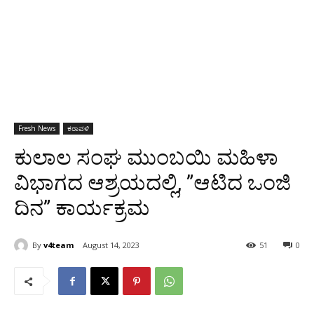
Fresh News
ಕರಾವಳಿ
ಕುಲಾಲ ಸಂಘ ಮುಂಬಯಿ ಮಹಿಳಾ
ವಿಭಾಗದ ಆಶ್ರಯದಲ್ಲಿ, ”ಆಟಿದ ಒಂಜಿ
ದಿನ” ಕಾರ್ಯಕ್ರಮ
By
v4team
August 14, 2023
51
0