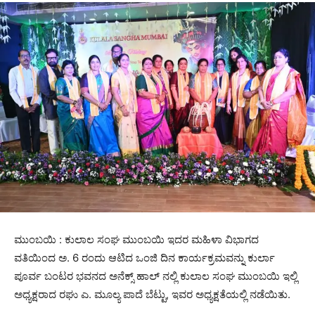
ಮುಂಬಯಿ : ಕುಲಾಲ ಸಂಘ ಮುಂಬಯಿ ಇದರ ಮಹಿಳಾ ವಿಭಾಗದ
ವತಿಯಿಂದ ಅ. 6 ರಂದು ಆಟಿದ ಒಂಜಿ ದಿನ ಕಾರ್ಯಕ್ರಮವನ್ನು ಕುರ್ಲಾ
ಪೂರ್ವ ಬಂಟರ ಭವನದ ಅನೆಕ್ಸ್ ಹಾಲ್ ನಲ್ಲಿ ಕುಲಾಲ ಸಂಘ ಮುಂಬಯಿ ಇಲ್ಲಿ
ಅಧ್ಯಕ್ಷರಾದ ರಘು ಎ. ಮೂಲ್ಯ ಪಾದೆ ಬೆಟ್ಟು, ಇವರ ಅಧ್ಯಕ್ಷತೆಯಲ್ಲಿ ನಡೆಯಿತು.