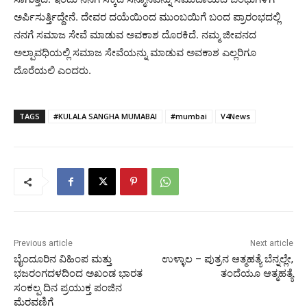
ಅರ್ಪಿಸುರ್ತ್ತಿದ್ದೇನೆ. ದೇವರ ದಯೆಯಿಂದ ಮುಂಬಯಿಗೆ ಬಂದ ಪ್ರಾರಂಭದಲ್ಲಿ
ನನಗೆ ಸಮಾಜ ಸೇವೆ ಮಾಡುವ ಅವಕಾಶ ದೊರಕಿದೆ. ನಮ್ಮ ಜೀವನದ
ಅಲ್ಪಾವಧಿಯಲ್ಲಿ ಸಮಾಜ ಸೇವೆಯನ್ನು ಮಾಡುವ ಅವಕಾಶ ಎಲ್ಲರಿಗೂ
ದೊರೆಯಲಿ ಎಂದರು.
TAGS
#KULALA SANGHA MUMABAI
#mumbai
V4News
Previous article
Next article
ಬೈಂದೂರಿನ ವಿಹಿಂಪ ಮತ್ತು
ಉಳ್ಳಾಲ – ಪುತ್ರನ ಆತ್ಮಹತ್ಯೆ ಬೆನ್ನಲ್ಲೇ,
ಭಜರಂಗದಳದಿಂದ ಅಖಂಡ ಭಾರತ
ತಂದೆಯೂ ಆತ್ಮಹತ್ಯೆ
ಸಂಕಲ್ಪ ದಿನ ಪ್ರಯುಕ್ತ ಪಂಜಿನ
ಮೆರವಣಿಗೆ