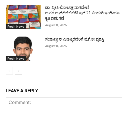
ಡಾ. ಪ್ರೀತಿ ಲೋಲಾಕ್ಷ ನಾಗವೇಣಿ
ಅವರ ಅನ್‌ಟಚೆಬಿಲಿಟಿ ಇನ್ 21 ಸೆಂಚುರಿ ಇಂಡಿಯಾ
ಕೃತಿ ಬಿಡುಗಡೆ
August 8, 2026
Fresh News
ಸಂಶುದ್ಧೀನ್ ಎಣ್ಮೂರವರಿಗೆ ಪ.ಗೋ ಪ್ರಶಸ್ತಿ
August 8, 2026
Fresh News
LEAVE A REPLY