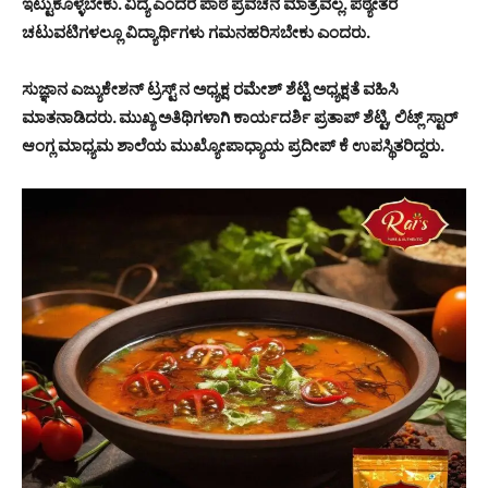
ಇಟ್ಟುಕೊಳ್ಳಬೇಕು. ವಿದ್ಯೆ ಎಂದರೆ ಪಾಠ ಪ್ರವಚನ ಮಾತ್ರವಲ್ಲ. ಪಠ್ಯೇತರ
ಚಟುವಟಿಗಳಲ್ಲೂ ವಿದ್ಯಾರ್ಥಿಗಳು ಗಮನಹರಿಸಬೇಕು ಎಂದರು.
ಸುಜ್ಞಾನ ಎಜ್ಯುಕೇಶನ್ ಟ್ರಸ್ಟ್ ನ ಅಧ್ಯಕ್ಷ ರಮೇಶ್ ಶೆಟ್ಟಿ ಅಧ್ಯಕ್ಷತೆ ವಹಿಸಿ
ಮಾತನಾಡಿದರು. ಮುಖ್ಯ ಅತಿಥಿಗಳಾಗಿ ಕಾರ್ಯದರ್ಶಿ ಪ್ರತಾಪ್ ಶೆಟ್ಟಿ, ಲಿಟ್ಲ್ ಸ್ಟಾರ್
ಆಂಗ್ಲ ಮಾಧ್ಯಮ ಶಾಲೆಯ ಮುಖ್ಯೋಪಾಧ್ಯಾಯ ಪ್ರದೀಪ್ ಕೆ ಉಪಸ್ಥಿತರಿದ್ದರು.