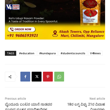
TAGS
#education
#kundapura
#studentscouncils
V4News
Previous article
Next article
ಬೈಂದೂರು ಬಂಟರ ಯಾನೆ ನಾಡವರ
18ರ ಲಗ್ನ ವಿಘ್ನ, 21ರ ವಿವಾಹ
ಸಂಘದ ನೂತನ ಪದಾಧಿಕಾರಿಗಳ
ವಿಚಾರಗಳು