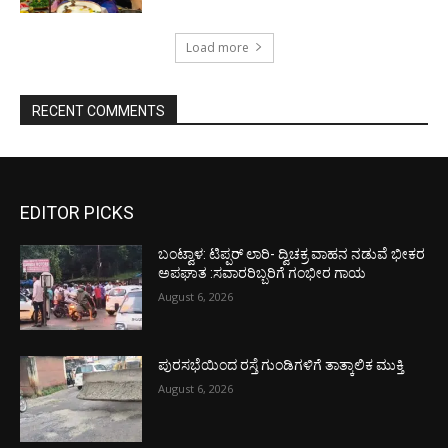
Load more
RECENT COMMENTS
EDITOR PICKS
ಬಂಟ್ವಾಳ: ಟಿಪ್ಪರ್ ಲಾರಿ- ದ್ವಿಚಕ್ರ ವಾಹನ ನಡುವೆ ಭೀಕರ
ಅಪಘಾತ :ಸವಾರರಿಬ್ಬರಿಗೆ ಗಂಭೀರ ಗಾಯ
August 6, 2026
ಪುರಸಭೆಯಿಂದ ರಸ್ತೆ ಗುಂಡಿಗಳಿಗೆ ತಾತ್ಕಾಲಿಕ ಮುಕ್ತಿ
August 6, 2026