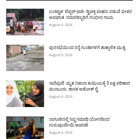
ಬಂಟ್ವಾಳ: ಟಿಪ್ಪರ್ ಲಾರಿ- ದ್ವಿಚಕ್ರ ವಾಹನ ನಡುವೆ ಭೀಕರ
ಅಪಘಾತ :ಸವಾರರಿಬ್ಬರಿಗೆ ಗಂಭೀರ ಗಾಯ
August 6, 2026
ಪುರಸಭೆಯಿಂದ ರಸ್ತೆ ಗುಂಡಿಗಳಿಗೆ ತಾತ್ಕಾಲಿಕ ಮುಕ್ತಿ
August 6, 2026
ಸಾರೆಪುಣಿ: ಮೃತ ನಿಶಾನಾ ಕುಟುಂಬಕ್ಕೆ 3 ಲಕ್ಷ ಪರಿಹಾರ
ಮಂಜೂರು: ಶಾಸಕ ಅಶೋಕ್ ರೈ
August 6, 2026
ನಾಗೂರಿನಲ್ಲಿ ಸಿದ್ಧ ಸಮಾಧಿ ಯೋಗದಿಂದ
ಗುರುಪೂರ್ಣಿಮೆ ಆಚರಣೆ
August 6, 2026