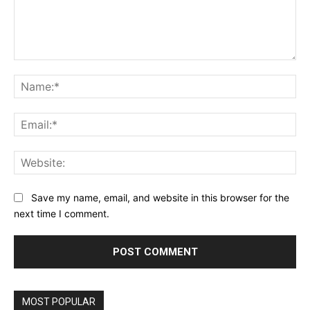
Comment:
Na
Ema
Web
Save my name, email, and website in this browser for the
next time I comment.
MOST POPULAR