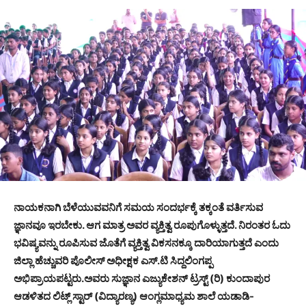
ನಾಯಕನಾಗಿ ಬೆಳೆಯುವವನಿಗೆ ಸಮಯ ಸಂದರ್ಭಕ್ಕೆ ತಕ್ಕಂತೆ ವರ್ತಿಸುವ
ಜ್ಞಾನವೂ ಇರಬೇಕು. ಆಗ ಮಾತ್ರ ಅವರ ವ್ಯಕ್ತಿತ್ವ ರೂಪುಗೊಳ್ಳುತ್ತದೆ. ನಿರಂತರ ಓದು
ಭವಿಷ್ಯವನ್ನು ರೂಪಿಸುವ ಜೊತೆಗೆ ವ್ಯಕ್ತಿತ್ವ ವಿಕಸನಕ್ಕೂ ದಾರಿಯಾಗುತ್ತದೆ ಎಂದು
ಜಿಲ್ಲಾ ಹೆಚ್ಚುವರಿ ಪೊಲೀಸ್ ಅಧೀಕ್ಷಕ ಎಸ್.ಟಿ ಸಿದ್ದಲಿಂಗಪ್ಪ
ಅಭಿಪ್ರಾಯಪಟ್ಟರು.ಅವರು ಸುಜ್ಞಾನ ಎಜ್ಯುಕೇಶನ್ ಟ್ರಸ್ಟ್ (ರಿ) ಕುಂದಾಪುರ
ಆಡಳಿತದ ಲಿಟ್ಲ್ ಸ್ಟಾರ್ (ವಿದ್ಯಾರಣ್ಯ) ಆಂಗ್ಲಮಾಧ್ಯಮ ಶಾಲೆ ಯಡಾಡಿ-