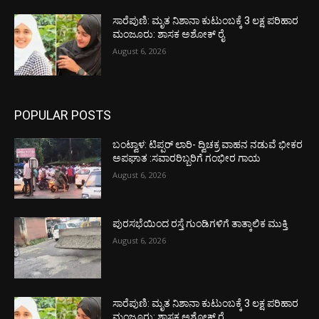
ಸಾರೆಪುಣಿ: ಮೃತ ನಿಶಾನಾ ಕುಟುಂಬಕ್ಕೆ 3 ಲಕ್ಷ ಪರಿಹಾರ
ಮಂಜೂರು: ಶಾಸಕ ಅಶೋಕ್ ರೈ
August 6, 2026
POPULAR POSTS
ಬಂಟ್ವಾಳ: ಟಿಪ್ಪರ್ ಲಾರಿ- ದ್ವಿಚಕ್ರ ವಾಹನ ನಡುವೆ ಭೀಕರ
ಅಪಘಾತ :ಸವಾರರಿಬ್ಬರಿಗೆ ಗಂಭೀರ ಗಾಯ
August 6, 2026
ಪುರಸಭೆಯಿಂದ ರಸ್ತೆ ಗುಂಡಿಗಳಿಗೆ ತಾತ್ಕಾಲಿಕ ಮುಕ್ತಿ
August 6, 2026
ಸಾರೆಪುಣಿ: ಮೃತ ನಿಶಾನಾ ಕುಟುಂಬಕ್ಕೆ 3 ಲಕ್ಷ ಪರಿಹಾರ
ಮಂಜೂರು: ಶಾಸಕ ಅಶೋಕ್ ರೈ