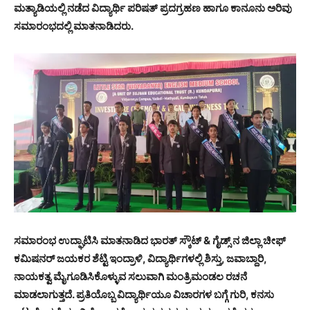
ಮತ್ಯಾಡಿಯಲ್ಲಿ ನಡೆದ ವಿದ್ಯಾರ್ಥಿ ಪರಿಷತ್ ಪ್ರದಗ್ರಹಣ ಹಾಗೂ ಕಾನೂನು ಅರಿವು
ಸಮಾರಂಭದಲ್ಲಿ ಮಾತನಾಡಿದರು.
ಸಮಾರಂಭ ಉದ್ಘಾಟಿಸಿ ಮಾತನಾಡಿದ ಭಾರತ್ ಸ್ಕೌಟ್ & ಗೈಡ್ಸ್ ನ ಜಿಲ್ಲಾ ಚೀಫ್
ಕಮಿಷನರ್ ಜಯಕರ ಶೆಟ್ಟಿ ಇಂದ್ರಾಳಿ, ವಿದ್ಯಾರ್ಥಿಗಳಲ್ಲಿ ಶಿಸ್ತು, ಜವಾಬ್ದಾರಿ,
ನಾಯಕತ್ವ ಮೈಗೂಡಿಸಿಕೊಳ್ಳುವ ಸಲುವಾಗಿ ಮಂತ್ರಿಮಂಡಲ ರಚನೆ
ಮಾಡಲಾಗುತ್ತದೆ. ಪ್ರತಿಯೊಬ್ಬ ವಿದ್ಯಾರ್ಥಿಯೂ ವಿಚಾರಗಳ ಬಗ್ಗೆ ಗುರಿ, ಕನಸು