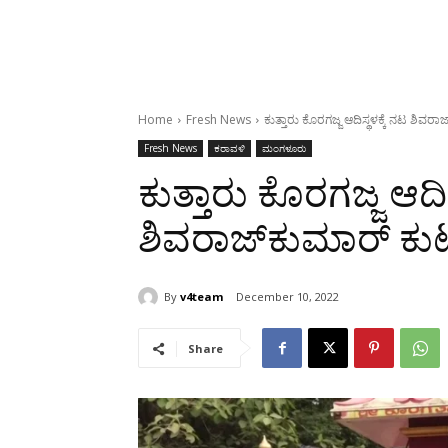
Home
Fresh News
ಕುತ್ತಾರು ಕೊರಗಜ್ಜ ಆದಿಸ್ಥಳಕ್ಕೆ ನಟ ಶಿವ
Fresh News
ಕರಾವಳಿ
ಮಂಗಳೂರು
ಕುತ್ತಾರು ಕೊರಗಜ್ಜ ಆದಿಸ
ಶಿವರಾಜ್‍ಕುಮಾರ್ ಕ
By
v4team
December 10, 2022
Share