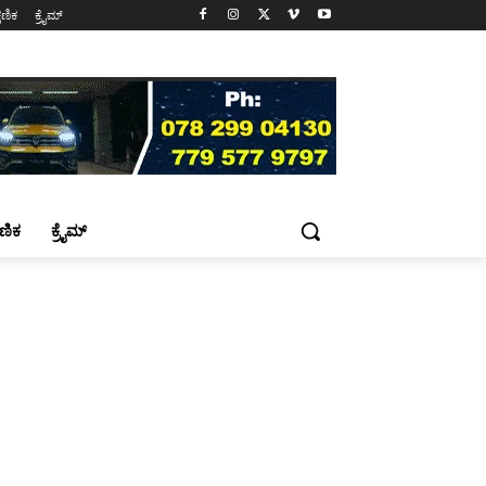
್ಷಣಿಕ
ಕ್ರೈಮ್
್ಷಣಿಕ
ಕ್ರೈಮ್