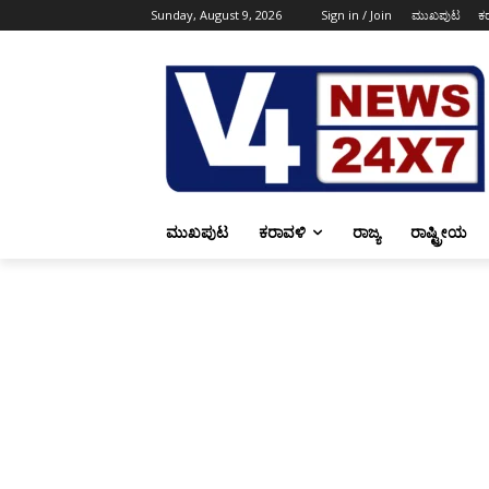
Sunday, August 9, 2026
Sign in / Join
ಮುಖಪುಟ
ಕ
ಮುಖಪುಟ
ಕರಾವಳಿ
ರಾಜ್ಯ
ರಾಷ್ಟ್ರೀಯ