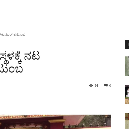
ರಾಜ್‍ಕುಮಾರ್ ಕುಟುಂಬ
್ಥಳಕ್ಕೆ ನಟ
ುಟುಂಬ
54
0