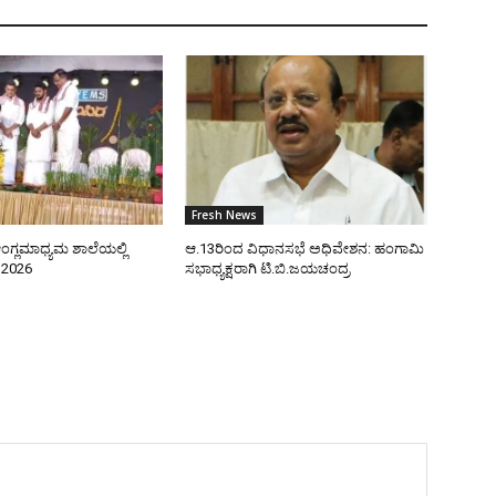
Fresh News
ಂಗ್ಲಮಾಧ್ಯಮ ಶಾಲೆಯಲ್ಲಿ
ಆ.13ರಿಂದ ವಿಧಾನಸಭೆ ಅಧಿವೇಶನ: ಹಂಗಾಮಿ
–2026
ಸಭಾಧ್ಯಕ್ಷರಾಗಿ ಟಿ.ಬಿ.ಜಯಚಂದ್ರ