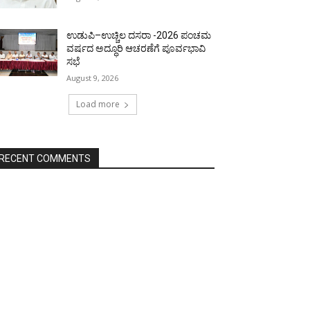
ಉಡುಪಿ–ಉಚ್ಚಿಲ ದಸರಾ -2026 ಪಂಚಮ
ವರ್ಷದ ಅದ್ಧೂರಿ ಆಚರಣೆಗೆ ಪೂರ್ವಭಾವಿ
ಸಭೆ
August 9, 2026
Load more
RECENT COMMENTS