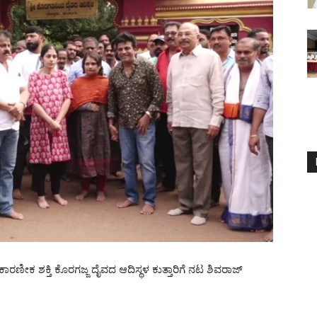
ಾರಣೀಕ ಶಕ್ತಿ ಕೊರಗಜ್ಜ ದೈವದ ಆದಿಸ್ಥಳ ಕುತ್ತಾರಿಗೆ ನಟ ಶಿವರಾಜ್