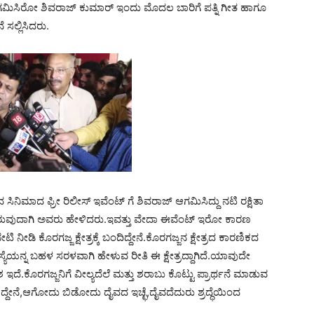
ಆಗಮಿಸಿರೋ ಶಿವರಾಜ್ ಕುಮಾರ್ ಇಂದು ಮೊದಲ ಬಾರಿಗೆ ಪತ್ನಿ ಗೀತ ಹಾಗೂ
ೆ ಸಲ್ಲಿಸಿದರು.
ಿಮಾದ ಫ್ರೀ ರಿಲೀಸ್ ಇವೆಂಟ್ ಗೆ ಶಿವರಾಜ್ ಆಗಮಿಸಿದ್ದು ನಟಿ ರಕ್ಷಿತಾ
 ನೀಡಿರುವುದಾಗಿ ಅವರು ಹೇಳಿದರು.ಇವತ್ತು ವೇದಾ ಈವೆಂಟ್ ಇರೋ ಕಾರಣ
ಭೇಟಿ ನೀಡಿ ಕೊರಗಜ್ಜ ಕ್ಷೇತ್ರಕ್ಕೆ ಬಂದಿದ್ದೇನೆ.ಕೊರಗಜ್ಜನ ಕ್ಷೇತ್ರದ ಕಾರಣಿಕದ
ಮಸ್ಯೆಯನ್ನ ಬಹಳ ಸರಳವಾಗಿ ಹೇಳುವ ರೀತಿ ಈ ಕ್ಷೇತ್ರದ್ದಾಗಿದೆ.ಯಾವುದೇ
ದೆ.ಕೊರಗಜ್ಜನಿಗೆ ವೀಲ್ಯದೆಲೆ ಮತ್ತು ಶರಾಬು ಕೊಟ್ಟು ಪ್ರಾರ್ಥನೆ ಮಾಡುವ
ಲಿಸಿದ್ದೇನೆ,ಆಗೋದು ಬಿಡೋದು ದೈವದ ಇಚ್ಛೆ,ದೈವದೆದುರು ಶ್ರದ್ಧೆಯಿಂದ