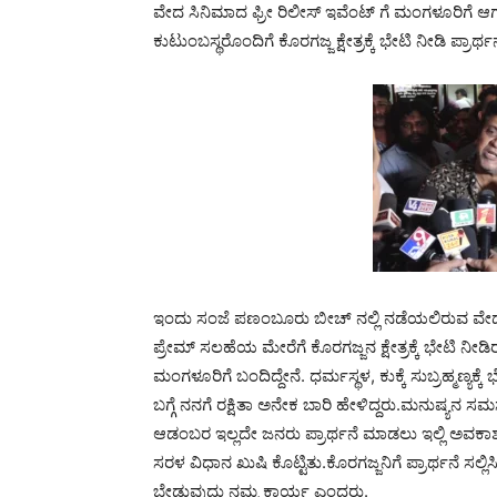
ವೇದ ಸಿನಿಮಾದ ಫ್ರೀ ರಿಲೀಸ್ ಇವೆಂಟ್ ಗೆ ಮಂಗಳೂರಿಗೆ 
ಕುಟುಂಬಸ್ಥರೊಂದಿಗೆ ಕೊರಗಜ್ಜ ಕ್ಷೇತ್ರಕ್ಕೆ ಭೇಟಿ ನೀಡಿ ಪ್ರಾರ್ಥನ
ಇಂದು ಸಂಜೆ ಪಣಂಬೂರು ಬೀಚ್ ನಲ್ಲಿ ನಡೆಯಲಿರುವ ವೇದ ಸಿನ
ಪ್ರೇಮ್ ಸಲಹೆಯ ಮೇರೆಗೆ ಕೊರಗಜ್ಜನ ಕ್ಷೇತ್ರಕ್ಕೆ ಭೇಟಿ
ಮಂಗಳೂರಿಗೆ ಬಂದಿದ್ದೇನೆ. ಧರ್ಮಸ್ಥಳ, ಕುಕ್ಕೆ ಸುಬ್ರಹ್ಮಣ್ಯಕ್ಕೆ 
ಬಗ್ಗೆ ನನಗೆ ರಕ್ಷಿತಾ ಅನೇಕ ಬಾರಿ ಹೇಳಿದ್ದರು.ಮನುಷ್ಯನ ಸ
ಆಡಂಬರ ಇಲ್ಲದೇ ಜನರು ಪ್ರಾರ್ಥನೆ ಮಾಡಲು ಇಲ್ಲಿ ಅವಕಾಶ ಇ
ಸರಳ ವಿಧಾನ ಖುಷಿ ಕೊಟ್ಟಿತು.ಕೊರಗಜ್ಜನಿಗೆ ಪ್ರಾರ್ಥನೆ ಸಲ್
ಬೇಡುವುದು ನಮ್ಮ ಕಾರ್ಯ ಎಂದರು.