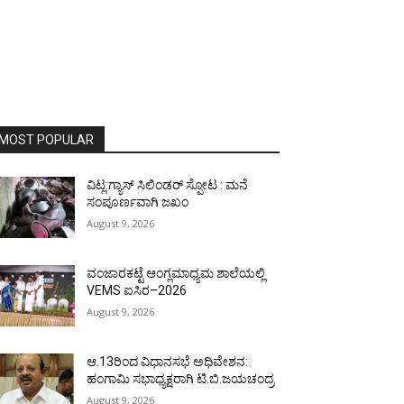
MOST POPULAR
ವಿಟ್ಲ:ಗ್ಯಾಸ್ ಸಿಲಿಂಡರ್ ಸ್ಪೋಟ : ಮನೆ
ಸಂಪೂರ್ಣವಾಗಿ ಜಖಂ
August 9, 2026
ವಂಜಾರಕಟ್ಟೆ ಆಂಗ್ಲಮಾಧ್ಯಮ ಶಾಲೆಯಲ್ಲಿ
VEMS ಐಸಿರ–2026
August 9, 2026
ಆ.13ರಿಂದ ವಿಧಾನಸಭೆ ಅಧಿವೇಶನ:
ಹಂಗಾಮಿ ಸಭಾಧ್ಯಕ್ಷರಾಗಿ ಟಿ.ಬಿ.ಜಯಚಂದ್ರ
August 9, 2026