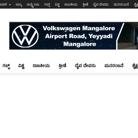
ರಾವಳಿ
ರಾಜ್ಯ
ರಾಷ್ಟ್ರೀಯ
ಗಲ್ಫ್
ವಿಶ್ವ
ರಾಜಕೀಯ
ಕ್ರೀಡೆ
ದೈವ ದೇವರು
ಮನರಂಜನೆ
ಶೈಕ
ಗಲ್ಫ್
ವಿಶ್ವ
ರಾಜಕೀಯ
ಕ್ರೀಡೆ
ದೈವ ದೇವರು
ಮನರಂಜನೆ
ಶೈಕ