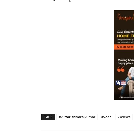
TAGS
#kuttar shivarajkumar
#veda
V4News