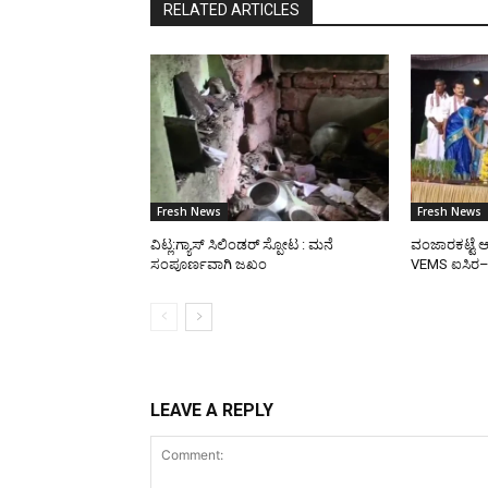
RELATED ARTICLES
Fresh News
Fresh News
ವಿಟ್ಲ:ಗ್ಯಾಸ್ ಸಿಲಿಂಡರ್ ಸ್ಪೋಟ : ಮನೆ
ವಂಜಾರಕಟ್ಟೆ ಆ
ಸಂಪೂರ್ಣವಾಗಿ ಜಖಂ
VEMS ಐಸಿರ
LEAVE A REPLY