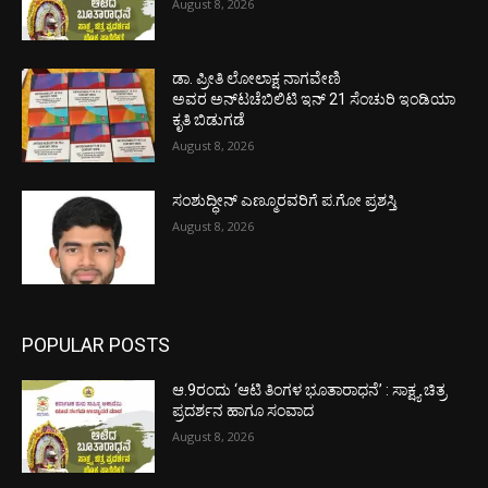
August 8, 2026
ಡಾ. ಪ್ರೀತಿ ಲೋಲಾಕ್ಷ ನಾಗವೇಣಿ
ಅವರ ಅನ್‌ಟಚೆಬಿಲಿಟಿ ಇನ್ 21 ಸೆಂಚುರಿ ಇಂಡಿಯಾ
ಕೃತಿ ಬಿಡುಗಡೆ
August 8, 2026
ಸಂಶುದ್ಧೀನ್ ಎಣ್ಮೂರವರಿಗೆ ಪ.ಗೋ ಪ್ರಶಸ್ತಿ
August 8, 2026
POPULAR POSTS
ಆ.9ರಂದು ‘ಆಟಿ ತಿಂಗಳ ಭೂತಾರಾಧನೆ’ : ಸಾಕ್ಷ್ಯ ಚಿತ್ರ
ಪ್ರದರ್ಶನ ಹಾಗೂ ಸಂವಾದ
August 8, 2026