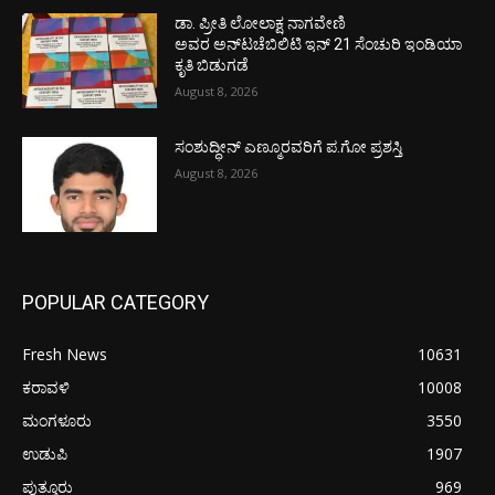
ಡಾ. ಪ್ರೀತಿ ಲೋಲಾಕ್ಷ ನಾಗವೇಣಿ
ಅವರ ಅನ್‌ಟಚೆಬಿಲಿಟಿ ಇನ್ 21 ಸೆಂಚುರಿ ಇಂಡಿಯಾ
ಕೃತಿ ಬಿಡುಗಡೆ
August 8, 2026
ಸಂಶುದ್ಧೀನ್ ಎಣ್ಮೂರವರಿಗೆ ಪ.ಗೋ ಪ್ರಶಸ್ತಿ
August 8, 2026
POPULAR CATEGORY
Fresh News
10631
ಕರಾವಳಿ
10008
ಮಂಗಳೂರು
3550
ಉಡುಪಿ
1907
ಪುತ್ತೂರು
969