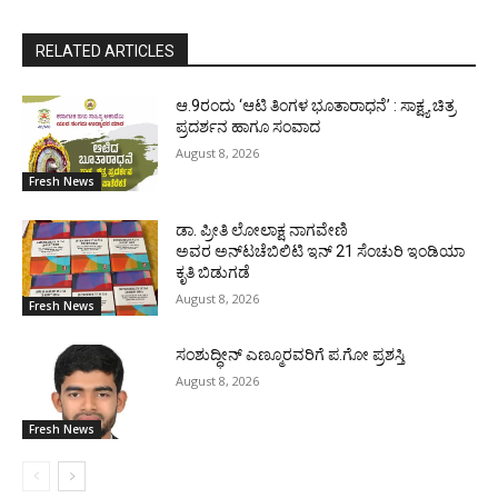
RELATED ARTICLES
ಆ.9ರಂದು ‘ಆಟಿ ತಿಂಗಳ ಭೂತಾರಾಧನೆ’ : ಸಾಕ್ಷ್ಯ ಚಿತ್ರ
ಪ್ರದರ್ಶನ ಹಾಗೂ ಸಂವಾದ
August 8, 2026
Fresh News
ಡಾ. ಪ್ರೀತಿ ಲೋಲಾಕ್ಷ ನಾಗವೇಣಿ
ಅವರ ಅನ್‌ಟಚೆಬಿಲಿಟಿ ಇನ್ 21 ಸೆಂಚುರಿ ಇಂಡಿಯಾ
ಕೃತಿ ಬಿಡುಗಡೆ
August 8, 2026
Fresh News
ಸಂಶುದ್ಧೀನ್ ಎಣ್ಮೂರವರಿಗೆ ಪ.ಗೋ ಪ್ರಶಸ್ತಿ
August 8, 2026
Fresh News