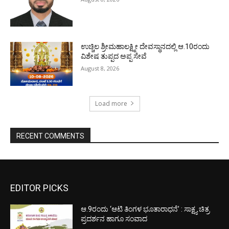
ಉಚ್ಚಿಲ ಶ್ರೀಮಹಾಲಕ್ಷ್ಮೀ ದೇವಸ್ಥಾನದಲ್ಲಿ ಆ.10ರಂದು
ವಿಶೇಷ ತುಪ್ಪದ ಅಪ್ಪ ಸೇವೆ
August 8, 2026
Load more
RECENT COMMENTS
EDITOR PICKS
ಆ.9ರಂದು ‘ಆಟಿ ತಿಂಗಳ ಭೂತಾರಾಧನೆ’ : ಸಾಕ್ಷ್ಯ ಚಿತ್ರ
ಪ್ರದರ್ಶನ ಹಾಗೂ ಸಂವಾದ