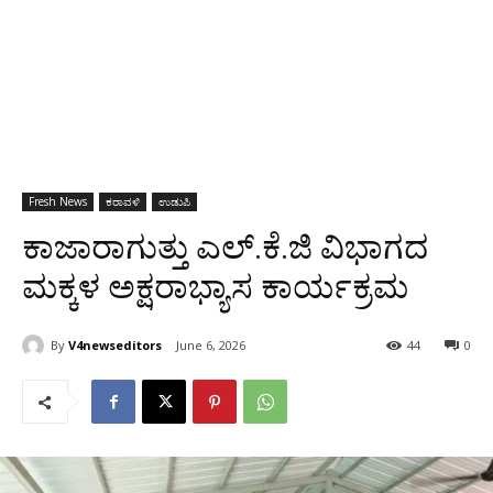
Fresh News
ಕರಾವಳಿ
ಉಡುಪಿ
ಕಾಜಾರಾಗುತ್ತು ಎಲ್.ಕೆ.ಜಿ ವಿಭಾಗದ
ಮಕ್ಕಳ ಅಕ್ಷರಾಭ್ಯಾಸ ಕಾರ್ಯಕ್ರಮ
By
V4newseditors
June 6, 2026
44
0