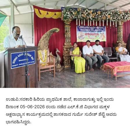
ಉಡುಪಿ:ಸರಕಾರಿ ಹಿರಿಯ ಪ್ರಾಥಮಿಕ ಶಾಲೆ, ಕಾಜಾರಾಗುತ್ತು ಇಲ್ಲಿ ಇಂದು
ದಿನಾಂಕ 05-06-2026 ರಂದು ನಡೆದ ಎಲ್.ಕೆ.ಜಿ ವಿಭಾಗದ ಮಕ್ಕಳ
ಅಕ್ಷರಾಭ್ಯಾಸ ಕಾರ್ಯಕ್ರಮದಲ್ಲಿ ಶಾಸಕರಾದ ಗುರ್ಮೆ ಸುರೇಶ್ ಶೆಟ್ಟಿ ಅವರು
ಭಾಗವಹಿಸಿದ್ದರು.