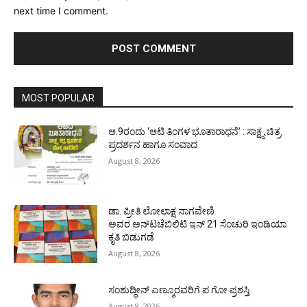
next time I comment.
MOST POPULAR
ಆ.9ರಂದು ‘ಆಟಿ ತಿಂಗಳ ಭೂತಾರಾಧನೆ’ : ಸಾಕ್ಷ್ಯ ಚಿತ್ರ
ಪ್ರದರ್ಶನ ಹಾಗೂ ಸಂವಾದ
August 8, 2026
ಡಾ. ಪ್ರೀತಿ ಲೋಲಾಕ್ಷ ನಾಗವೇಣಿ
ಅವರ ಅನ್‌ಟಚೆಬಿಲಿಟಿ ಇನ್ 21 ಸೆಂಚುರಿ ಇಂಡಿಯಾ
ಕೃತಿ ಬಿಡುಗಡೆ
August 8, 2026
ಸಂಶುದ್ಧೀನ್ ಎಣ್ಮೂರವರಿಗೆ ಪ.ಗೋ ಪ್ರಶಸ್ತಿ
August 8, 2026