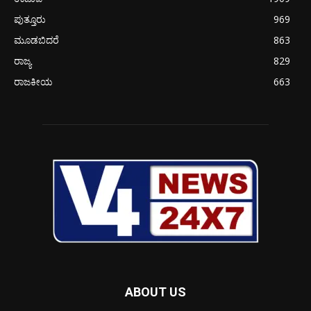
ಪುತ್ತೂರು
969
ಮೂಡಬಿದರೆ
863
ರಾಜ್ಯ
829
ರಾಜಕೀಯ
663
ABOUT US