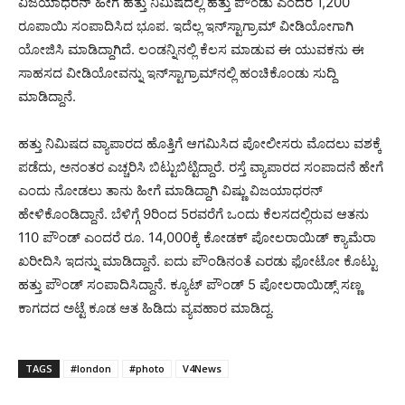
ವಿಜಯಾಧರನ್ ಹೀಗೆ ಹತ್ತು ನಿಮಿಷದಲ್ಲಿ ಹತ್ತು ಪೌಂಡು ಎಂದರೆ 1,200
ರೂಪಾಯಿ ಸಂಪಾದಿಸಿದ ಭೂಪ. ಇದೆಲ್ಲ ಇನ್‍ಸ್ಟಾಗ್ರಾಮ್ ವೀಡಿಯೋಗಾಗಿ
ಯೋಜಿಸಿ ಮಾಡಿದ್ದಾಗಿದೆ. ಲಂಡನ್ನಿನಲ್ಲಿ ಕೆಲಸ ಮಾಡುವ ಈ ಯುವಕನು ಈ
ಸಾಹಸದ ವೀಡಿಯೋವನ್ನು ಇನ್‍ಸ್ಟಾಗ್ರಾಮ್‍ನಲ್ಲಿ ಹಂಚಿಕೊಂಡು ಸುದ್ದಿ
ಮಾಡಿದ್ದಾನೆ.
ಹತ್ತು ನಿಮಿಷದ ವ್ಯಾಪಾರದ ಹೊತ್ತಿಗೆ ಆಗಮಿಸಿದ ಪೋಲೀಸರು ಮೊದಲು ವಶಕ್ಕೆ
ಪಡೆದು, ಅನಂತರ ಎಚ್ಚರಿಸಿ ಬಿಟ್ಟುಬಿಟ್ಟಿದ್ದಾರೆ. ರಸ್ತೆ ವ್ಯಾಪಾರದ ಸಂಪಾದನೆ ಹೇಗೆ
ಎಂದು ನೋಡಲು ತಾನು ಹೀಗೆ ಮಾಡಿದ್ದಾಗಿ ವಿಷ್ಣು ವಿಜಯಾಧರನ್
ಹೇಳಿಕೊಂಡಿದ್ದಾನೆ. ಬೆಳಿಗ್ಗೆ 9ರಿಂದ 5ರವರೆಗೆ ಒಂದು ಕೆಲಸದಲ್ಲಿರುವ ಆತನು
110 ಪೌಂಡ್ ಎಂದರೆ ರೂ. 14,000ಕ್ಕೆ ಕೋಡಕ್ ಪೋಲರಾಯಿಡ್ ಕ್ಯಾಮೆರಾ
ಖರೀದಿಸಿ ಇದನ್ನು ಮಾಡಿದ್ದಾನೆ. ಐದು ಪೌಂಡಿನಂತೆ ಎರಡು ಫೋಟೋ ಕೊಟ್ಟು
ಹತ್ತು ಪೌಂಡ್ ಸಂಪಾದಿಸಿದ್ದಾನೆ. ಕ್ಯೂಟ್ ಪೌಂಡ್ 5 ಪೋಲರಾಯಿಡ್ಸ್ ಸಣ್ಣ
ಕಾಗದದ ಅಟ್ಟೆ ಕೂಡ ಆತ ಹಿಡಿದು ವ್ಯವಹಾರ ಮಾಡಿದ್ದ.
TAGS
#london
#photo
V4News