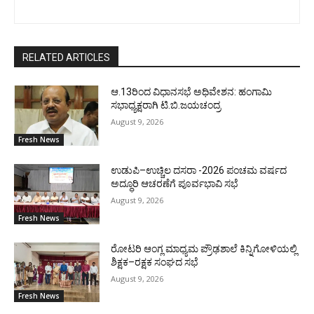
RELATED ARTICLES
ಆ.13ರಿಂದ ವಿಧಾನಸಭೆ ಅಧಿವೇಶನ: ಹಂಗಾಮಿ
ಸಭಾಧ್ಯಕ್ಷರಾಗಿ ಟಿ.ಬಿ.ಜಯಚಂದ್ರ
August 9, 2026
Fresh News
ಉಡುಪಿ–ಉಚ್ಚಿಲ ದಸರಾ -2026 ಪಂಚಮ ವರ್ಷದ
ಅದ್ಧೂರಿ ಆಚರಣೆಗೆ ಪೂರ್ವಭಾವಿ ಸಭೆ
August 9, 2026
Fresh News
ರೋಟರಿ ಆಂಗ್ಲ ಮಾಧ್ಯಮ ಪ್ರೌಢಶಾಲೆ ಕಿನ್ನಿಗೋಳಿಯಲ್ಲಿ
ಶಿಕ್ಷಕ–ರಕ್ಷಕ ಸಂಘದ ಸಭೆ
August 9, 2026
Fresh News