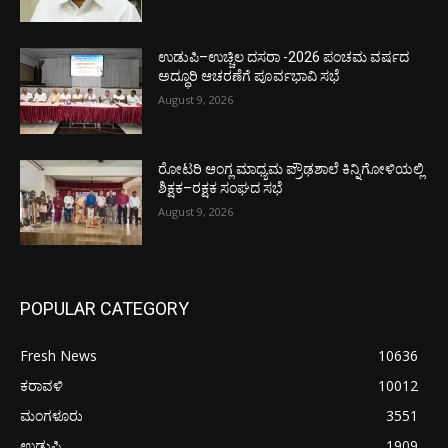
ಉಡುಪಿ–ಉಚ್ಚಿಲ ದಸರಾ -2026 ಪಂಚಮ ವರ್ಷದ
ಅದ್ಧೂರಿ ಆಚರಣೆಗೆ ಪೂರ್ವಭಾವಿ ಸಭೆ
August 9, 2026
ರೋಟರಿ ಆಂಗ್ಲ ಮಾಧ್ಯಮ ಪ್ರೌಢಶಾಲೆ ಕಿನ್ನಿಗೋಳಿಯಲ್ಲಿ
ಶಿಕ್ಷಕ–ರಕ್ಷಕ ಸಂಘದ ಸಭೆ
August 9, 2026
POPULAR CATEGORY
Fresh News
10636
ಕರಾವಳಿ
10012
ಮಂಗಳೂರು
3551
ಉಡುಪಿ
1909