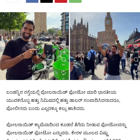
ಲಂಡನ್ನಿನ ರಸ್ತೆಯಲ್ಲಿ ಪೋಲರಾಯಿಡ್ ಫೋಟೋ ಮಾರಿ ಭಾರತೀಯ
ಯುವಕನೊಬ್ಬ ಹತ್ತು ನಿಮಿಷದಲ್ಲಿ ಹತ್ತು ಡಾಲರ್ ಸಂಪಾದಿಸಿದನಾದರೂ,
ಪೋಲೀಸರು ಬಂದು ಎಲ್ಲದಕ್ಕೂ ಕಲ್ಲು ಹಾಕಿದರು.
ಪೋಲರಾಯಿಡ್ ಕ್ಯಾಮೆರಾದಿಂದ ಕೂಡಲೆ ತೆಗೆದು ನೀಡುವ ಫೋಟೋವನ್ನು
ಪೋಲರಾಯಿಡ್ ಫೋಟೋ ಎನ್ನುವರು. ಕೇರಳ ಮೂಲದ ವಿಷ್ಣು