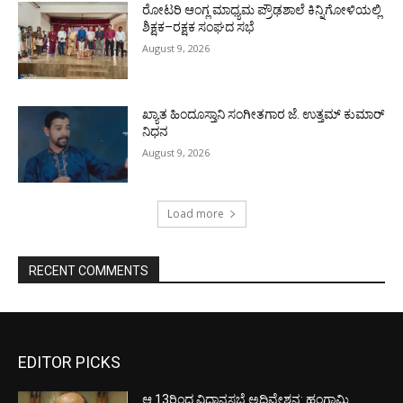
ರೋಟರಿ ಆಂಗ್ಲ ಮಾಧ್ಯಮ ಪ್ರೌಢಶಾಲೆ ಕಿನ್ನಿಗೋಳಿಯಲ್ಲಿ
ಶಿಕ್ಷಕ–ರಕ್ಷಕ ಸಂಘದ ಸಭೆ
August 9, 2026
ಖ್ಯಾತ ಹಿಂದೂಸ್ತಾನಿ ಸಂಗೀತಗಾರ ಜೆ. ಉತ್ತಮ್ ಕುಮಾರ್
ನಿಧನ
August 9, 2026
Load more
RECENT COMMENTS
EDITOR PICKS
ಆ.13ರಿಂದ ವಿಧಾನಸಭೆ ಅಧಿವೇಶನ: ಹಂಗಾಮಿ