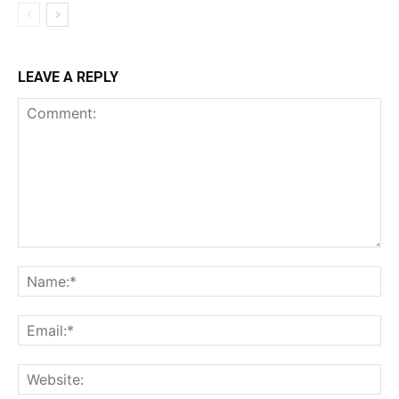
LEAVE A REPLY
Comment:
Na
Ema
Web