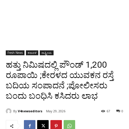
Fresh News
ಕರಾವಳಿ
ರಾಷ್ಟ್ರೀಯ
ಹತ್ತು ನಿಮಿಷದಲ್ಲಿ ಪೌಂಡ್ 1,200
ರೂಪಾಯಿ ;ಕೇರಳದ ಯುವಕನ ರಸ್ತೆ
ಬದಿಯ ಸಂಪಾದನೆ ;ಪೋಲೀಸರು
ಬಂದು ಬಂಧಿಸಿ ಕಸಿದರು ಲಾಭ
By
V4newseditors
May 29, 2026
67
0