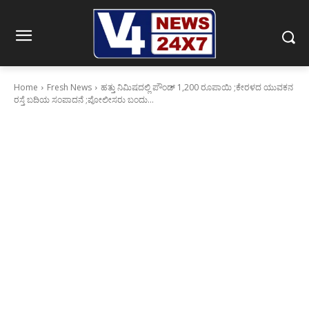
Home
Fresh News
ಹತ್ತು ನಿಮಿಷದಲ್ಲಿ ಪೌಂಡ್ 1,200 ರೂಪಾಯಿ ;ಕೇರಳದ ಯುವಕನ
ರಸ್ತೆ ಬದಿಯ ಸಂಪಾದನೆ ;ಪೋಲೀಸರು ಬಂದು...