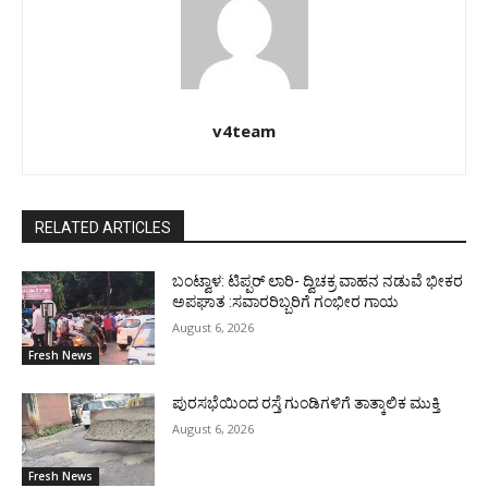
v4team
RELATED ARTICLES
ಬಂಟ್ವಾಳ: ಟಿಪ್ಪರ್ ಲಾರಿ- ದ್ವಿಚಕ್ರ ವಾಹನ ನಡುವೆ ಭೀಕರ
ಅಪಘಾತ :ಸವಾರರಿಬ್ಬರಿಗೆ ಗಂಭೀರ ಗಾಯ
August 6, 2026
Fresh News
ಪುರಸಭೆಯಿಂದ ರಸ್ತೆ ಗುಂಡಿಗಳಿಗೆ ತಾತ್ಕಾಲಿಕ ಮುಕ್ತಿ
August 6, 2026
Fresh News