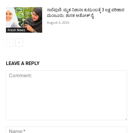
ಸಾರೆಪುಣಿ: ಮೃತ ನಿಶಾನಾ ಕುಟುಂಬಕ್ಕೆ 3 ಲಕ್ಷ ಪರಿಹಾರ
ಮಂಜೂರು: ಶಾಸಕ ಅಶೋಕ್ ರೈ
August 6, 2026
Fresh News
LEAVE A REPLY
Comment:
Na