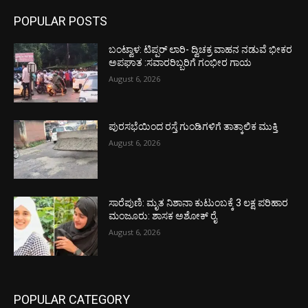
POPULAR POSTS
ಬಂಟ್ವಾಳ: ಟಿಪ್ಪರ್ ಲಾರಿ- ದ್ವಿಚಕ್ರ ವಾಹನ ನಡುವೆ ಭೀಕರ
ಅಪಘಾತ :ಸವಾರರಿಬ್ಬರಿಗೆ ಗಂಭೀರ ಗಾಯ
August 6, 2026
ಪುರಸಭೆಯಿಂದ ರಸ್ತೆ ಗುಂಡಿಗಳಿಗೆ ತಾತ್ಕಾಲಿಕ ಮುಕ್ತಿ
August 6, 2026
ಸಾರೆಪುಣಿ: ಮೃತ ನಿಶಾನಾ ಕುಟುಂಬಕ್ಕೆ 3 ಲಕ್ಷ ಪರಿಹಾರ
ಮಂಜೂರು: ಶಾಸಕ ಅಶೋಕ್ ರೈ
August 6, 2026
POPULAR CATEGORY