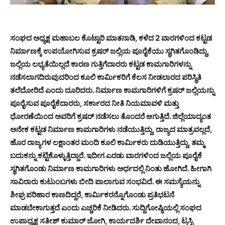
ಸಂಘದ ಅಧ್ಯಕ್ಷ ಮಹಾಬಲ ಕೊಟ್ಟಾರಿ ಮಾತನಾಡಿ, ಕಳೆದ 2 ವಾರಗಳಿಂದ ಕಟ್ಟಡ
ನಿರ್ಮಾಣಕ್ಕೆ ಉಪಯೋಗಿಸುವ ಕ್ರಷರ್ ಜಲ್ಲಿಯ ಪೂರೈಕೆಯು ಸ್ಥಗಿತಗೊಂಡಿದ್ದು,
ಜಲ್ಲಿಯ ಲಭ್ಯತೆಯಿಲ್ಲದೆ ಕಾರಣ ಗುತ್ತಿಗೆದಾರರು ಕಟ್ಟಡ ಕಾಮಗಾರಿಗಳನ್ನು
ನಡೆಸಲಾಗದಿರುವುದರಿಂದ ಕೂಲಿ ಕಾರ್ಮಿಕರಿಗೆ ಕೆಲಸ ನೀಡಲಾರದ ಪರಿಸ್ಥಿತಿ
ತಲೆದೋರಿದೆ ಎಂದು ದೂರಿದರು. ನಿರ್ಮಾಣ ಕಾಮಗಾರಿಗಳಿಗೆ ಕ್ರಷರ್ ಜಲ್ಲಿಯನ್ನು
ಪೂರೈಸುವ ಪೂರೈಕೆದಾರರು, ಸರ್ಕಾರದ ನೀತಿ ನಿಯಮಾವಳಿ ಮತ್ತು
ಧೋರಣೆಯಿಂದ ಅವರಿಗೆ ಕ್ರಷರ್ ನಡೆಸಲು ತೊಂದರೆ ಆಗುತ್ತಿದೆ. ಜಿಲ್ಲೆಯಾದ್ಯಂತ
ಅನೇಕ ಕಟ್ಟಡ ನಿರ್ಮಾಣ ಕಾಮಗಾರಿಗಳು ನಡೆಯುತ್ತಿದ್ದು, ರಾಜ್ಯದ ಮಾತ್ರವಲ್ಲದೆ,
ಹೊರ ರಾಜ್ಯಗಳ ಲಕ್ಷಾಂತರ ಮಂದಿ ಕೂಲಿ ಕಾರ್ಮಿಕರು ದುಡಿಯುತ್ತಿದ್ದು, ತಮ್ಮ
ಬದುಕನ್ನು ಕಟ್ಟಿಕೊಳ್ಳುತ್ತಿದ್ದಾರೆ. ಇದೀಗ ಎರಡು ವಾರಗಳಿಂದ ಜಲ್ಲಿಯ ಪೂರೈಕೆ
ಸ್ಥಗಿತಗೊಂಡು ನಿರ್ಮಾಣ ಕಾಮಗಾರಿಗಳು ಅರ್ಧದಲ್ಲಿ ನಿಂತು ಹೋಗಿದೆ. ಹೀಗಾಗಿ
ಸಾವಿರಾರು ಕುಟುಂಬಗಳು ಬೀದಿ ಪಾಲಾಗುವ ಸಂಭವಿದೆ. ಈ ಸಮಸ್ಯೆಯನ್ನು
ಶೀಘ್ರ ಪರಿಹಾರ ಕಾಣದಿದ್ದರೆ, ಕಾರ್ಮಿಕರನ್ನೊಗೊಂಡು ಪ್ರತಿಭಟನೆ
ಮಾಡಬೇಕಾಗುತ್ತದೆ ಎಂದು ಎಚ್ಚರಿಕೆ ನೀಡಿದರು. ಸುದ್ದಿಗೋಷ್ಠಿಯಲ್ಲಿ ಸಂಘದ
ಉಪಾಧ್ಯಕ್ಷ ಸತೀಶ್ ಕುಮಾರ್ ಜೋಗಿ, ಕಾರ್ಯದರ್ಶಿ ದೇವಾನಂದ, ಟ್ರಸ್ಟಿ