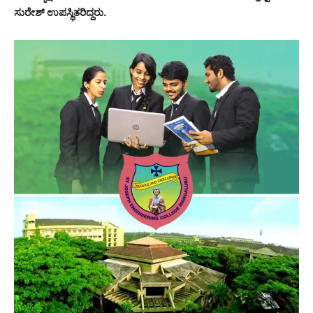
ಸುರೇಶ್ ಉಪಸ್ಥಿತರಿದ್ದರು.