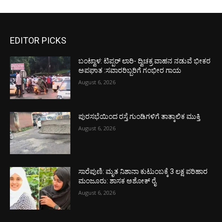
EDITOR PICKS
ಬಂಟ್ವಾಳ: ಟಿಪ್ಪರ್ ಲಾರಿ- ದ್ವಿಚಕ್ರ ವಾಹನ ನಡುವೆ ಭೀಕರ
ಅಪಘಾತ :ಸವಾರರಿಬ್ಬರಿಗೆ ಗಂಭೀರ ಗಾಯ
August 6, 2026
ಪುರಸಭೆಯಿಂದ ರಸ್ತೆ ಗುಂಡಿಗಳಿಗೆ ತಾತ್ಕಾಲಿಕ ಮುಕ್ತಿ
August 6, 2026
ಸಾರೆಪುಣಿ: ಮೃತ ನಿಶಾನಾ ಕುಟುಂಬಕ್ಕೆ 3 ಲಕ್ಷ ಪರಿಹಾರ
ಮಂಜೂರು: ಶಾಸಕ ಅಶೋಕ್ ರೈ
August 6, 2026